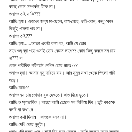
কাছে কোন সম্পর্কই টিকে না।
পলাশঃ তাই নাকি???
আমিঃ হ্যা। এশুখের জন্য মা-ছেলে, বাপ-মেয়ে, ভাই-বোন, বন্ধু কোন
কিছুই পাত্তা পায় না।
পলাশঃ তাই???
আমিঃ হ্যা……আচ্ছা একটা কথা বল, আমি যে তোর
সাথে শুধু ব্রা পড়ে গুমাই তোর কেমন লাগে?? কোন কিছু করতে মন চায়
না??? বা
কোন শারীরিক পরিবর্তন দেখিস তোর মাঝে???
পলাশঃ হ্যা। আমার নুনু দারিয়ে যায়। আর নুনুর মাথা থেকে পিছলা পানি
পড়ে।
আমিঃ আর??
পলাশঃ মন চায় তোমার বুক দেখতে। হাত দিয়ে ছুতে।
আমিঃ হু স্বাভাবিক। আচ্ছা আমি তোকে সব শিখিয়ে দিব। তুই কাওকে
বলবি না কথা দে।
পলাশঃ কথা দিলাম। কাওকে বলব না।
আমিঃ দেখি তোর নুনুটা।
পলাশ খুবি লজ্জা পেল। মাথা নিচু করে ফেলল। আমি বললার আরে লজ্জার