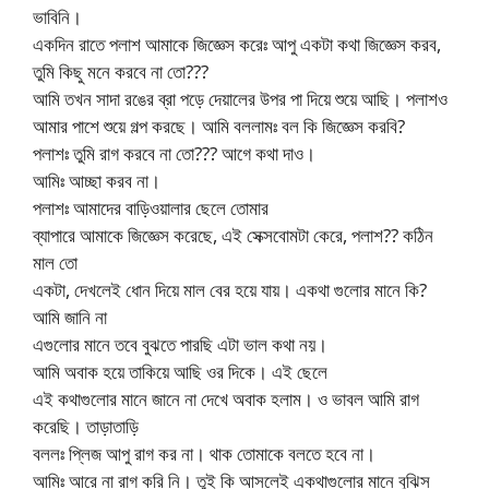
ভাবিনি।
একদিন রাতে পলাশ আমাকে জিজ্ঞেস করেঃ আপু একটা কথা জিজ্ঞেস করব,
তুমি কিছু মনে করবে না তো???
আমি তখন সাদা রঙের ব্রা পড়ে দেয়ালের উপর পা দিয়ে শুয়ে আছি। পলাশও
আমার পাশে শুয়ে গল্প করছে। আমি বললামঃ বল কি জিজ্ঞেস করবি?
পলাশঃ তুমি রাগ করবে না তো??? আগে কথা দাও।
আমিঃ আচ্ছা করব না।
পলাশঃ আমাদের বাড়িওয়ালার ছেলে তোমার
ব্যাপারে আমাকে জিজ্ঞেস করেছে, এই সেক্সবোমটা কেরে, পলাশ?? কঠিন
মাল তো
একটা, দেখলেই ধোন দিয়ে মাল বের হয়ে যায়। একথা গুলোর মানে কি?
আমি জানি না
এগুলোর মানে তবে বুঝতে পারছি এটা ভাল কথা নয়।
আমি অবাক হয়ে তাকিয়ে আছি ওর দিকে। এই ছেলে
এই কথাগুলোর মানে জানে না দেখে অবাক হলাম। ও ভাবল আমি রাগ
করেছি। তাড়াতাড়ি
বললঃ প্লিজ আপু রাগ কর না। থাক তোমাকে বলতে হবে না।
আমিঃ আরে না রাগ করি নি। তুই কি আসলেই একথাগুলোর মানে বুঝিস