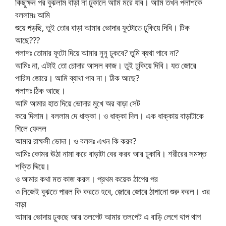
কিছুক্ষন পর বুঝলাম বাড়া না ঢুকালে আমি মরে যাব। আমি তখন পলাশকে
বললামঃ আমি
শুয়ে পড়ছি, তুই তোর বাড়া আমার ভোদার ফুটোতে ঢুকিয়ে দিবি। টিক
আছে???
পলাশঃ তোমার ফূটো দিয়ে আমার নুনু ঢুকবে? তুমি ব্যথা পাবে না?
আমিঃ না, এটাই তো চোদার আসল কাজ। তুই ঢুকিয়ে দিবি। যত জোরে
পারিস জোরে। আমি ব্যাথা পাব না। ঠিক আছে?
পলাশঃ ঠিক আছে।
আমি আমার হাত দিয়ে ভোদার মুখে অর বাড়া সেট
করে দিলাম। বললাম দে ধাক্কা। ও ধাক্কা দিল। এক ধাক্কায় বাড়াটাকে
গিলে ফেলল
আমার রাক্ষসী ভোদা। ও বললঃ এখন কি করব?
আমিঃ কোমর ঊঠা নামা করে বাড়াটা বের করব আর ঢুকাবি। শরীরের সমস্ত
শক্তি দ্দিয়ে।
ও আমার কথা মত কাজ করল। প্রথম কয়েক ঠাপের পর
ও নিজেই বুঝতে পারল কি করতে হবে, জ়োরে জোরে ঠাপানো শুরু করল। ওর
বাড়া
আমার ভোদায় ঢুকছে আর তলপেট আমার তলপেট এ বাড়ি লেগে থাপ থাপ