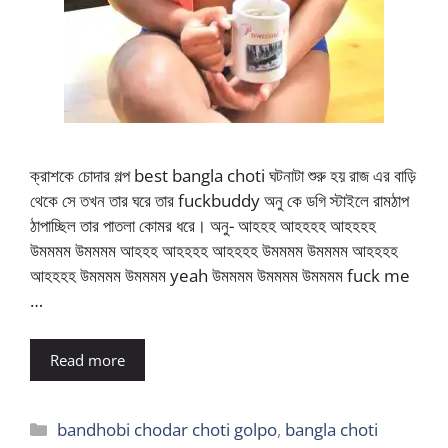
ক্রাশকে চোদার গল্প best bangla choti ঘটনাটা শুরু হয় রাজ এর বাড়ি
থেকে সে তখন তার ঘরে তার fuckbuddy অনু কে ডগি স্টাইলে রামঠাপ
ঠাপাচ্ছিল তার পাতলা কোমর ধরে। অনু- আহহহ আহহহহ আহহহহ
উমমমম উমমমম আহহহ আহহহহ আহহহহ উমমমম উমমমম আহহহহ
আহহহহ উমমমম উমমমম yeah উমমমম উমমমম উমমমম fuck me
…
Read more
Categories
bandhobi chodar choti golpo
,
bangla choti