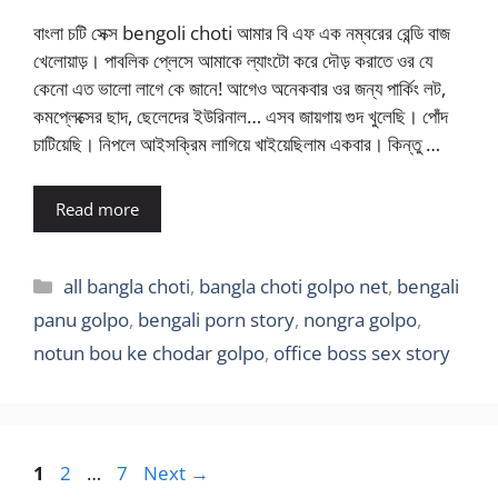
বাংলা চটি সেক্স bengoli choti আমার বি এফ এক নম্বরের রেন্ডি বাজ
খেলোয়াড়। পাবলিক প্লেসে আমাকে ল্যাংটো করে দৌড় করাতে ওর যে
কেনো এত ভালো লাগে কে জানে! আগেও অনেকবার ওর জন্য পার্কিং লট,
কমপ্লেক্সের ছাদ, ছেলেদের ইউরিনাল… এসব জায়গায় গুদ খুলেছি। পোঁদ
চাটিয়েছি। নিপলে আইসক্রিম লাগিয়ে খাইয়েছিলাম একবার। কিন্তু …
Read more
Categories
all bangla choti
,
bangla choti golpo net
,
bengali
panu golpo
,
bengali porn story
,
nongra golpo
,
notun bou ke chodar golpo
,
office boss sex story
Page
Page
Page
1
2
…
7
Next
→