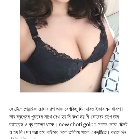
হোটেলে প্রেমিকা চোদার গল্প আজ বেশকিছু দিন যাবত ইভার মন খারাপ।
তার স্বপ্নের পুরুষের সাথে দেখা হয় নি কথা হয় নি।কাজের চাপে তার
বয়ফ্রেন্ড ও খুব ব্যাস্ত থাকে। new choti golpo সকাল থেকে টেক্সট
ও হয় নি।মন মরা হয়ে বাইরের দিকে তাকিয়ে থাকে একদৃষ্টিতে। কতো দিন