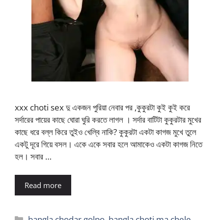
xxx choti sex দু একজন পুরিয়া নেবার পর ,কুকুরটা কুই কুই করে
সর্দারের পায়ের কাছে ঘোরা ঘুরি করতে লাগল । সর্দার বাটিটা কুকুরটার মুখের
কাছে ধরে বল্ল কিরে তুইও খেল্বি নাকি? কুকুরটা একটা কাগজ মুখে তুলে
একটু দূরে গিয়ে বসল। একে একে সবার হলে আমাকেও একটা কাগজ নিতে
হল। সবার …
Read more
Categories
bangla chodar golpo
,
bangla choti ma chele
,