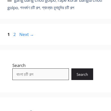
gang bang choti golpo
,
rape korar bangla choti
golpo
,
গনধর্ষণ চটি গল্প
,
গ্যাংব্যাং চুদাচুদির চটি গল্প
Page
Page
1
2
Next
→
Search
Search