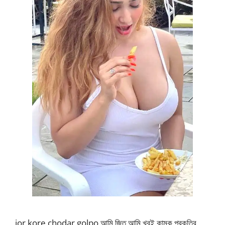
jor kore chodar golpo আমি জিত আমি খুবই কামুক প্রকৃতির