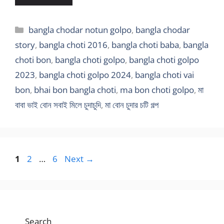
Categories
bangla chodar notun golpo
,
bangla chodar
story
,
bangla choti 2016
,
bangla choti baba
,
bangla
choti bon
,
bangla choti golpo
,
bangla choti golpo
2023
,
bangla choti golpo 2024
,
bangla choti vai
bon
,
bhai bon bangla choti
,
ma bon choti golpo
,
মা
বাবা ভাই বোন সবাই মিলে চুদাচুদি
,
মা বোন চুদার চটি গল্প
Page
Page
Page
1
2
…
6
Next
→
Search