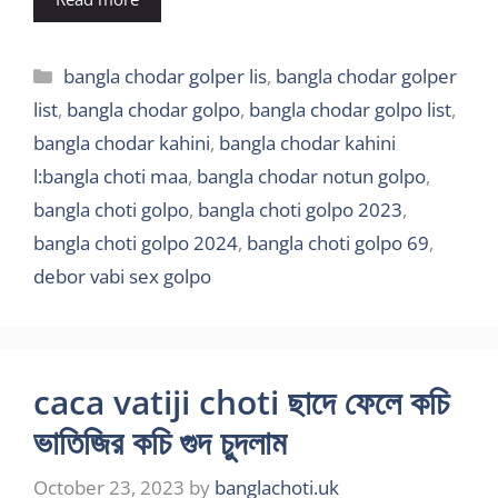
Categories
bangla chodar golper lis
,
bangla chodar golper
list
,
bangla chodar golpo
,
bangla chodar golpo list
,
bangla chodar kahini
,
bangla chodar kahini
l:bangla choti maa
,
bangla chodar notun golpo
,
bangla choti golpo
,
bangla choti golpo 2023
,
bangla choti golpo 2024
,
bangla choti golpo 69
,
debor vabi sex golpo
caca vatiji choti ছাদে ফেলে কচি
ভাতিজির কচি গুদ চুদলাম
October 23, 2023
by
banglachoti.uk