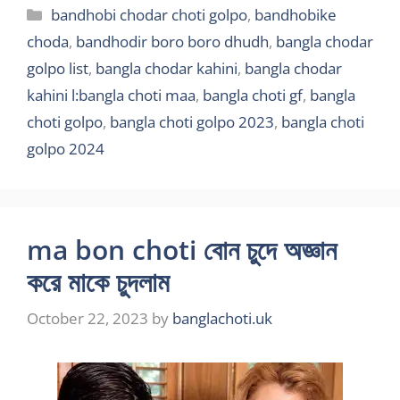
Categories
bandhobi chodar choti golpo
,
bandhobike
choda
,
bandhodir boro boro dhudh
,
bangla chodar
golpo list
,
bangla chodar kahini
,
bangla chodar
kahini l:bangla choti maa
,
bangla choti gf
,
bangla
choti golpo
,
bangla choti golpo 2023
,
bangla choti
golpo 2024
ma bon choti বোন চুদে অজ্ঞান
করে মাকে চুদলাম
October 22, 2023
by
banglachoti.uk