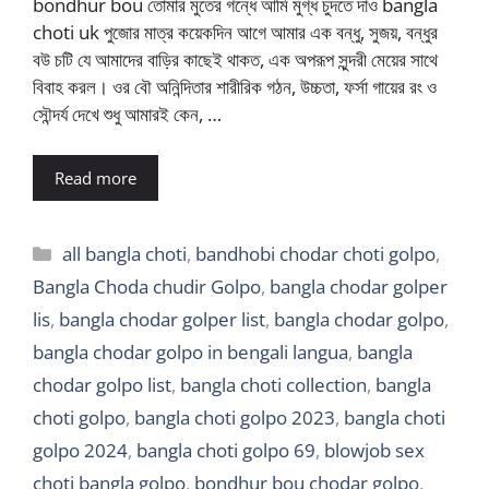
bondhur bou তোমার মুতের গন্ধে আমি মুগ্ধ চুদতে দাও bangla
choti uk পুজোর মাত্র কয়েকদিন আগে আমার এক বন্ধু, সুজয়, বন্ধুর
বউ চটি যে আমাদের বাড়ির কাছেই থাকত, এক অপরূপ সুন্দরী মেয়ের সাথে
বিবাহ করল। ওর বৌ অনিন্দিতার শারীরিক গঠন, উচ্চতা, ফর্সা গায়ের রং ও
সৌন্দর্য দেখে শুধু আমারই কেন, …
Read more
Categories
all bangla choti
,
bandhobi chodar choti golpo
,
Bangla Choda chudir Golpo
,
bangla chodar golper
lis
,
bangla chodar golper list
,
bangla chodar golpo
,
bangla chodar golpo in bengali langua
,
bangla
chodar golpo list
,
bangla choti collection
,
bangla
choti golpo
,
bangla choti golpo 2023
,
bangla choti
golpo 2024
,
bangla choti golpo 69
,
blowjob sex
choti bangla golpo
,
bondhur bou chodar golpo
,