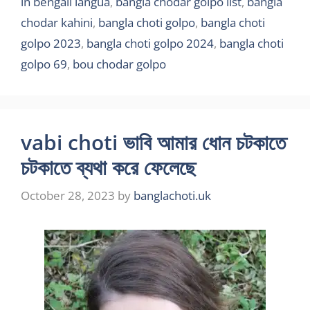
in bengali langua
,
bangla chodar golpo list
,
bangla
chodar kahini
,
bangla choti golpo
,
bangla choti
golpo 2023
,
bangla choti golpo 2024
,
bangla choti
golpo 69
,
bou chodar golpo
vabi choti ভাবি আমার ধোন চটকাতে
চটকাতে ব্যথা করে ফেলেছে
October 28, 2023
by
banglachoti.uk