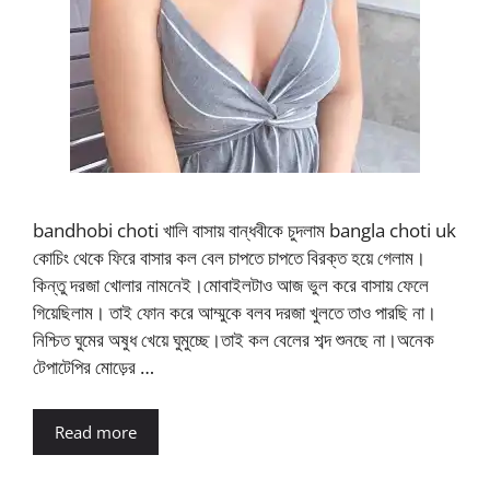
bandhobi choti খালি বাসায় বান্ধবীকে চুদলাম bangla choti uk
কোচিং থেকে ফিরে বাসার কল বেল চাপতে চাপতে বিরক্ত হয়ে গেলাম।
কিন্তু দরজা খোলার নামনেই।মোবাইলটাও আজ ভুল করে বাসায় ফেলে
গিয়েছিলাম। তাই ফোন করে আম্মুকে বলব দরজা খুলতে তাও পারছি না।
নিশ্চিত ঘুমের অষুধ খেয়ে ঘুমুচ্ছে।তাই কল বেলের শব্দ শুনছে না।অনেক
টেপাটেপির মোড়ের …
Read more