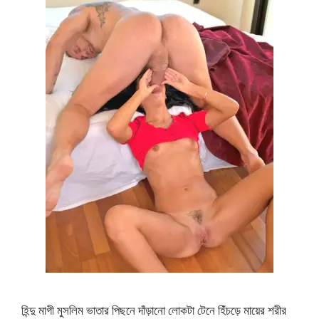
হিন্দু মাগী মুসলিম ভাতার পিছনে দাঁড়ানো লোকটা টেনে হিঁচড়ে মায়ের শরীর