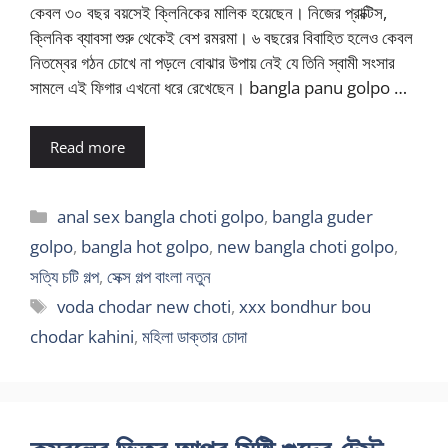
কেবল ৩০ বছর বয়সেই ক্লিনিকের মালিক হয়েছেন। নিজের প্রাক্টিস,
ক্লিনিক ব্যাবসা শুরু থেকেই বেশ রমরমা। ৬ বছরের বিবাহিত হলেও কেবল
নিতম্বের গঠন চোখে না পড়লে বোঝার উপায় নেই যে তিনি স্বামী সংসার
সামলে এই ফিগার এখনো ধরে রেখেছেন। bangla panu golpo …
Read more
Categories
anal sex bangla choti golpo
,
bangla guder
golpo
,
bangla hot golpo
,
new bangla choti golpo
,
সত্যি চটি গল্প
,
সেক্স গল্প বাংলা নতুন
Tags
voda chodar new choti
,
xxx bondhur bou
chodar kahini
,
মহিলা ডাক্তার চোদা