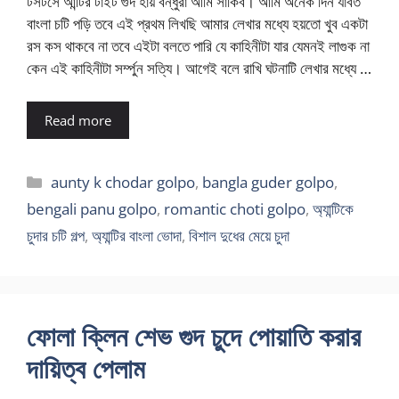
টসটসে আন্টির টাইট গুদ হায় বন্ধুরা আমি সাকিব। আমি অনেক দিন যাবত
বাংলা চটি পড়ি তবে এই প্রথম লিখছি আমার লেখার মধ্যে হয়তো খুব একটা
রস কস থাকবে না তবে এইটা বলতে পারি যে কাহিনীটা যার যেমনই লাগুক না
কেন এই কাহিনীটা সর্ম্পুন সত্যি। আগেই বলে রাখি ঘটনাটি লেখার মধ্যে …
Read more
Categories
aunty k chodar golpo
,
bangla guder golpo
,
bengali panu golpo
,
romantic choti golpo
,
অ্যান্টিকে
চুদার চটি গল্প
,
অ্যান্টির বাংলা ভোদা
,
বিশাল দুধের মেয়ে চুদা
ফোলা ক্লিন শেভ গুদ চুদে পোয়াতি করার
দায়িত্ব পেলাম