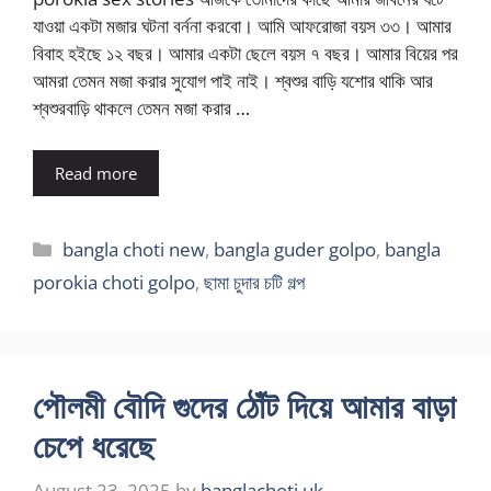
যাওয়া একটা মজার ঘটনা বর্ননা করবো। আমি আফরোজা বয়স ৩৩। আমার
বিবাহ হইছে ১২ বছর। আমার একটা ছেলে বয়স ৭ বছর। আমার বিয়ের পর
আমরা তেমন মজা করার সুযোগ পাই নাই। শ্বশুর বাড়ি যশোর থাকি আর
শ্বশুরবাড়ি থাকলে তেমন মজা করার …
Read more
Categories
bangla choti new
,
bangla guder golpo
,
bangla
porokia choti golpo
,
ছামা চুদার চটি গল্প
পৌলমী বৌদি গুদের ঠোঁট দিয়ে আমার বাড়া
চেপে ধরেছে
August 23, 2025
by
banglachoti.uk