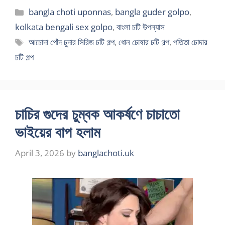
Categories
bangla choti uponnas
,
bangla guder golpo
,
kolkata bengali sex golpo
,
বাংলা চটি উপন্যাস
Tags
আচোদা পোঁদ চুদার সিরিজ চটি গল্প
,
ধোন চোষার চটি গল্প
,
পতিতা চোদার
চটি গল্প
চাচির গুদের চুম্বক আকর্ষণে চাচাতো
ভাইয়ের বাপ হলাম
April 3, 2026
by
banglachoti.uk