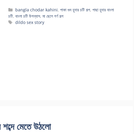
Categories
bangla chodar kahini
,
পাকা গুদ চুদার চটি গল্প
,
পাছা চুদার বাংলা
চটি
,
বাংলা চটি উপন্যাস
,
মা ছেলে পর্ণ গল্প
Tags
dildo sex story
র শব্দে মেতে উঠলো