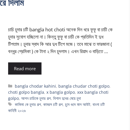
রে দিলাম
চাচি চুদার চটি bangla hot choti অনেক দিন ধরে ফুফু বা চাচী কে
চুদার সুযোগ হচ্ছিলো না। কিন্তু ফুফু বা চাচী কে প্রতিদিন ই দুধ
টিপতাম। চুদার স্বাদ কি আর দুধ টিপে মজে। তবে মাঝে ত ফারজানা (
বন্ধুর প্রেমিকা ) কে টানা ২ দিন চুদলাম। এখন রিয়াদ ও বাড়িতে …
Read more
Categories
bangla chodar kahini
,
bangla chudar choti golpo
,
choti golpo bangla
,
x bangla golpo
,
xxx bangla choti
golpo
,
আপন চাচিকে চুদার গল্প
,
বিশাল দুধের মেয়ে চুদা
Tags
কাকিমা কে চুদার গল্প
,
কামরস চটি গল্প
,
চুদে গুদে মাল আউট
,
বাংলা চটি
কাহিনী ২০২৬