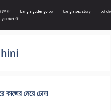
 চটি গল্প
bangla guder golpo
bangla sex story
bd ch
 চুদার বাংলা চটি
hini
 কাজের মেয়ে চোদা