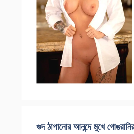
গুদ ঠাপানোর আনন্দে মুখে গোঙরানি