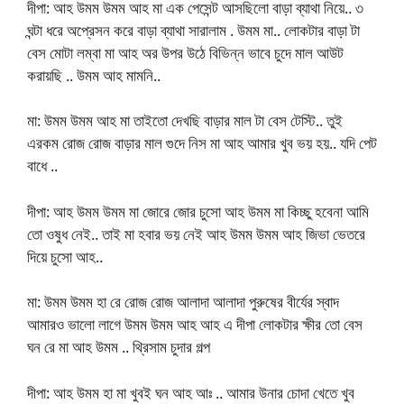
দীপা: আহ উমম উমম আহ মা এক পেসেন্ট আসছিলো বাড়া ব্যাথা নিয়ে.. ৩
ঘন্টা ধরে অপ্রেসন করে বাড়া ব্যাথা সারালাম . উমম মা.. লোকটার বাড়া টা
বেস মোটা লম্বা মা আহ অর উপর উঠে বিভিন্ন ভাবে চুদে মাল আউট
করায়ছি .. উমম আহ মামনি..
মা: উমম উমম আহ মা তাইতো দেখছি বাড়ার মাল টা বেস টেস্টি.. তুই
এরকম রোজ রোজ বাড়ার মাল গুদে নিস মা আহ আমার খুব ভয় হয়.. যদি পেট
বাধে ..
দীপা: আহ উমম উমম মা জোরে জোর চুসো আহ উমম মা কিচ্ছু হবেনা আমি
তো ওষুধ নেই.. তাই মা হবার ভয় নেই আহ উমম উমম আহ জিভা ভেতরে
দিয়ে চুসো আহ..
মা: উমম উমম হা রে রোজ রোজ আলাদা আলাদা পুরুষের বীর্যের স্বাদ
আমারও ভালো লাগে উমম উমম আহ আহ এ দীপা লোকটার ক্ষীর তো বেস
ঘন রে মা আহ উমম .. থ্রিসাম চুদার গল্প
দীপা: আহ উমম হা মা খুবই ঘন আহ আঃ .. আমার উনার চোদা খেতে খুব