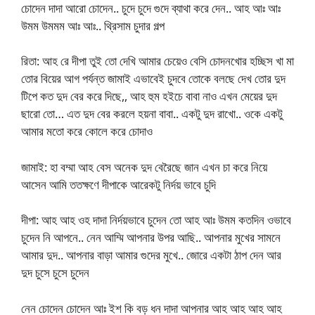
চোদেন দাদা আরো চোদেন.. চুদে চুদে গুদে ব্যাথা করে দেন.. আহ আঃ আঃ
উমম উমমম আঃ আঃ.. থ্রিসাম চুদার গল্প
রিতা: আহ রে দীপা তুই তো দেখি আমার চেয়েও বেসি চোদনখোর হচ্ছিস খা মা
তোর বিয়ের আগ পর্যন্ত জামাই এভাবেই চুদবে তোকে বলছে দেখ তোর দুদ
টিপে কত দুদ বের করে দিছে,, আহ হুম হইচে বাবা নাও এখন মেয়ের দুদ
ছারো তো… এত দুদ বের করলে হয়না বাবা.. একটু দুদ রাখো.. ওকে একটু
আমার মতো করে কোলে করে চোদাও
জামাই: হা বম্মা আহ বেস অনেক দুদ বেরৈছে জান এখন চা করে নিয়ে
আসেন আমি ততক্ষণে দীপাকে আরেকটু নির্দয় ভাবে চুদি
দীপা: আহ আহ ওহ দাদা নির্দয়ভাবে চুদেন তো আহ আঃ উমম কতদিন ওভাবে
চুদেন নি আপনে.. নেন আম্মি আপনার উপর আছি.. আপনার মুখের সামনে
আমার দুদ.. আপনার বাড়া আমার গুদের মুখে.. জোরে একটা ঠাপ দেন আর
দুদ চুসে চুসে চুদেন
নেন চোদেন চোদেন আঃ ইশ কি বড় ধন দাদা আপনার আহ আহ আহ আহ