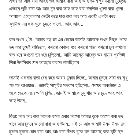
এখন উঃ আহ বাবা আহহ ওহ জামাই বাবা আহ আহ উমম খুব ভালো চুদ্তেছ
এভাবে তুমি বাবা আঃ আহ চুদ বাবা আহ আহ বাবা ব্লাউজ খুলো বাবা খুলো
আমাকে এক্কেবারে নেংটা করে দাও বাবা আঃ আহ একটা একটা করে
ব্লাউজ এর হুক খুলে চুদতে লাগো.. আহ আহ ..
রাত তখন ২ টা.. আমার বড় জা এর মেয়ের জামাই আমাকে তখন পিছন থেকে
দুদ ধরে চুদেই যাচ্ছিলো, কখনো কোমর ধরে কখনো পাছা কখনো চুল কখনো
ঘাড় ধরে কখনো দুদ ধরে চুদ্চিলো.. আমি আস্তে আস্তে অর বাড়ার প্রতিটা
শিরা উপসিরার ঠাপ আয়ত্ত করতে লাগছিলাম
জামাই একবার বাড়া বের করে আবার ঢুকায় দিচ্ছে.. আবার চুদছে সারা ঘর সুধু
পচ পচ আওয়াজ .. জামাই সাসুরির সহবাস হচ্ছিলো.. মেয়ের অবর্তমান এ
ওকে ডেকে এনে আমি চুদ্ছি.. জামাই আমাকে চুমু খায় আর চুদে আহ আহ
আহ উমম..
রিতা: আহ আঃ বাবা অনেক হলো এবার আসো আমার বুকে আসো বাবা দুদ
খাবে আর চুদবে আসো বাবা আহ উমম.. এই যে আহ জামাই উমম উমম দুদ
চুষতে চুষতে চোদ বাবা আহ আঃ বাবা দীপার বুকে দুদ আসছে বাবা তুমি দুদ