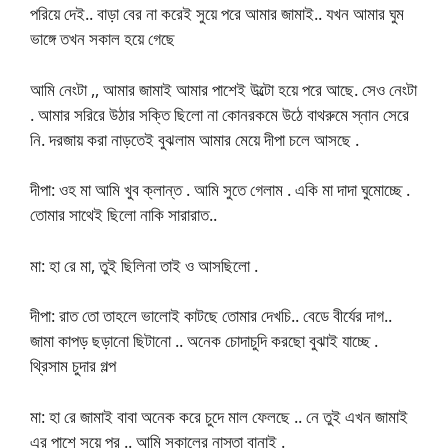
পরিয়ে দেই.. বাড়া বের না করেই সুয়ে পরে আমার জামাই.. যখন আমার ঘুম
ভাঙ্গে তখন সকাল হয়ে গেছে
আমি নেংটা ,, আমার জামাই আমার পাশেই উল্টো হয়ে পরে আছে. সেও নেংটা
. আমার সরিরে উঠার সক্তি ছিলো না কোনরকমে উঠে বাথরুমে স্নান সেরে
নি. দরজায় করা নাড়তেই বুঝলাম আমার মেয়ে দীপা চলে আসছে .
দীপা: ওহ মা আমি খুব ক্লান্ত . আমি সুতে গেলাম . একি মা দাদা ঘুমোচ্ছে .
তোমার সাথেই ছিলো নাকি সারারাত..
মা: হা রে মা, তুই ছিলিনা তাই ও আসছিলো .
দীপা: রাত তো তাহলে ভালোই কাটছে তোমার দেখচি.. বেডে বীর্যের দাগ..
জামা কাপড় ছড়ানো ছিটানো .. অনেক চোদাচুদি করছো বুঝাই যাচ্ছে .
থ্রিসাম চুদার গল্প
মা: হা রে জামাই বাবা অনেক করে চুদে মাল ফেলছে .. নে তুই এখন জামাই
এর পাশে সুয়ে পর .. আমি সকালের নাস্তা বানাই .