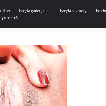
 চটি গল্প
bangla guder golpo
bangla sex story
bd ch
 চুদার বাংলা চটি