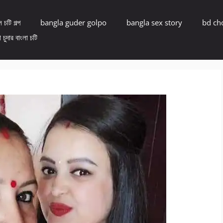
 চটি গল্প
bangla guder golpo
bangla sex story
bd ch
 চুদার বাংলা চটি