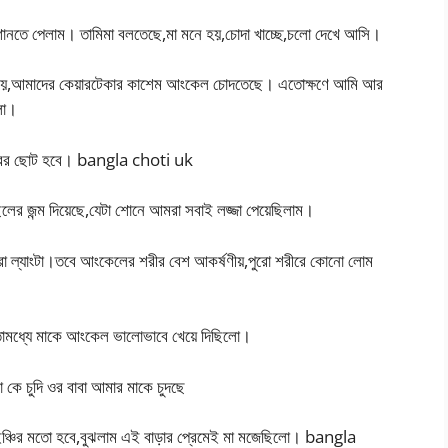
নতে পেলাম। তামিমা বলতেছে,মা মনে হয়,চোদা খাচ্ছে,চলো দেখে আসি।
বা নয়,আমাদের কেয়ারটেকার কাশেম আংকেল চোদতেছে। এতোক্ষণে আমি আর
লো।
৩বছরের ছোট হবে। bangla choti uk
ের জন্ম দিয়েছে,যেটা শোনে আমরা সবাই লজ্জা পেয়েছিলাম।
ো ল্যাংটা।তবে আংকেলের শরীর বেশ আকর্ষণীয়,পুরো শরীরে কোনো লোম
োমধ্যে মাকে আংকেল ভালোভাবে খেয়ে দিছিলো।
ে চুদি ওর বাবা আমার মাকে চুদছে
৬ইঞ্চির মতো হবে,বুঝলাম এই বাড়ার প্রেমেই মা মজেছিলো। bangla