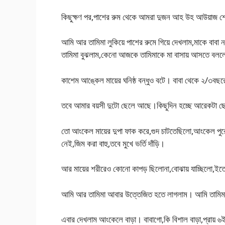
কিছুক্ষণ পর,পাশের রুম থেকে আমরা দুজন আহ উহ আউয়াজ শো
আমি আর তামিমা লুকিয়ে পাশের রুমে গিয়ে দেখলাম,মাকে বা
তামিমা বুঝলাম,কেনো আজকে তামিমাকে মা বাসায় আসতে বল
কাশেম আঙ্কেল মায়ের ঘনিষ্ঠ বন্ধুও বটে। বাবা থেকে ২/
তবে আমার বয়সী দুটো ছেলে আছে।কিছুদিন হচ্ছে আরেকটা ছেল
তো আংকেল মায়ের দুপা ফাক করে,গুদ চাটতেছিলো,আংকেল পুর
নেই,জিম করা বাহু,তবে মুখে ভর্তি দাঁড়ি।
আর মায়ের শরীরেও কোনো কাপড় ছিলোনা,বোঝায় যাচ্ছিলো,ইত
আমি আর তামিমা আবার উত্তেজিত হতে লাগলাম। আমি তামিমা ক
এবার দেখলাম আংকেলে বাড়া। বাবাগো,কি বিশাল বাড়া,প্রায় 