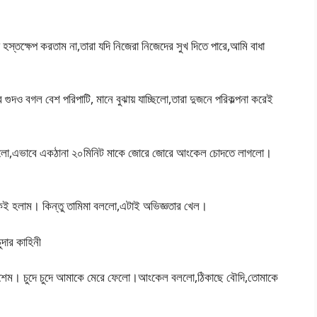
তক্ষেপ করতাম না,তারা যদি নিজেরা নিজেদের সুখ দিতে পারে,আমি বাধা
ুদও বগল বেশ পরিপাটি, মানে বুঝায় যাচ্ছিলো,তারা দুজনে পরিকল্পনা করেই
দিলো,এভাবে একঠানা ২০মিনিট মাকে জোরে জোরে আংকেল চোদতে লাগলো।
কই হলাম। কিন্তু তামিমা বললো,এটাই অভিজ্ঞতার খেল।
ার কাহিনী
েম। চুদে চুদে আমাকে মেরে ফেলো।আংকেল বললো,ঠিকাছে বৌদি,তোমাকে