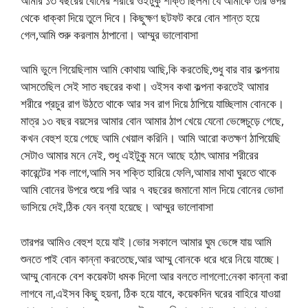
আমার ১৩ বছরের বোনের শরীরে ওইটুকু শক্তি ছিলনা যে আমাকে তার উপর
থেকে ধাক্কা দিয়ে তুলে দিবে। কিছুক্ষণ ছটফট করে বোন শান্ত হয়ে
গেল,আমি শুরু করলাম ঠাপানো। ​​আম্মুর ভালোবাসা
আমি ভুলে গিয়েছিলাম আমি কোথায় আছি,কি করতেছি,শুধু বার বার কল্পনায়
আসতেছিল সেই সাত বছরের কথা। ওইসব কথা কল্পনা করতেই আমার
শরীরে প্রচুর রাগ উঠতে থাকে আর সব রাগ দিয়ে ঠাপিয়ে যাচ্ছিলাম বোনকে।
মাত্র ১৩ বছর বয়সের আমার বোন আমার ঠাপ খেয়ে যেনো ভেঙ্গেচুড়ে গেছে,
কখন বেহুশ হয়ে গেছে আমি খেয়াল করিনি। আমি আরো কতক্ষণ ঠাপিয়েছি
সেটাও আমার মনে নেই, শুধু এইটুকু মনে আছে হঠাৎ আমার শরীরের
কারেন্টের শক লাগে,আমি সব শক্তি হারিয়ে ফেলি,আমার মাথা ঘুরতে থাকে
আমি বোনের উপরে শুয়ে পরি আর ৭ বছরের জমানো মাল দিয়ে বোনের ভোদা
ভাসিয়ে দেই,ঠিক যেন বন্যা হয়েছে। ​​আম্মুর ভালোবাসা
তারপর আমিও বেহুশ হয়ে যাই।ভোর সকালে আমার ঘুম ভেঙ্গে যায় আমি
শুনতে পাই বোন কান্না করতেছে,আর আম্মু বোনকে ধরে ধরে নিয়ে যাচ্ছে।
আম্মু বোনকে বেশ কয়েকটা ধমক দিলো আর বলতে লাগলো:নেকা কান্না করা
লাগবে না,এইসব কিছু হয়না, ঠিক হয়ে যাবে, কয়েকদিন ঘরের বাহিরে যাওয়া