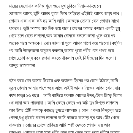
মায়ের সেলোয়ার কামিজ খুলে গুদে মুখ ঢুকিয়ে দিলাম-মা-ছেলে
:বাপজান আমার,তুমি আমার কুলে ফিরে আইছো এইটাই আমার জন্য লাখ।
তোমার একা একা কষ্ট হয় আমি জানি।আজকে তোমার বোন তোমার সাথে
থাকবে। তুমি আগের মত ঠিক হয়ে যাবে।তারপর আমার কপালে একটা চুমু
খেয়ে চলে যেতে লাগলো,আর আমার বোনকে বললো জামা খুলে শুয়ে পর
অনেক গরম আজকে। বোন জামা না খুলে আমার পাশে শুয়ে পরলো।বহুদিন
পর আমি উত্তেজনা অনুভব করলাম,আমার পুরো শরীর যেন পাথর হয়ে
গেছে,চোখ বন্ধ করে কল্পনা করতে থাকলাম সেই নির্যাতনের দিন গুলো। ​​
আম্মুর ভালোবাসা
হঠাৎ করে যেন আমার ভিতরে এক ভয়ানক হিংস্র পশু জেগে উঠলো,আমি
ভুলে গেলাম আমার পাশে শুয়ে আছে এইটা আমার নিজের আপন বোন, যার
বয়স মাত্র ১৩ বছর। আমি ঝাপিয়ে পরলাম বোনের উপর,টেনে ছিড়ে দিলাম
ওর জামা আর পায়জামা। আমি জোরে জোরে ওর কচি দুধ টিপতে লাগলাম
আর উপর ঠোঁট কামড়ে কামড়ে চুষতে লাগলাম। বোন একদম নিস্তব্ধ হয়ে
গেলো,শুধু ছটফট করতে লাগলো আমি কামড়ে কামড়ে দুধ আর ঠোঁট খেতে
থাকলাম। বোনের চোখে তাকিয়ে আমি স্পষ্ট দেখতে পেলাম ভয় আর
আতঙ্ক।বোনের পুরো সাদা শরীর লাল হয়ে গেছে,আর পুরো শরীরে আমার