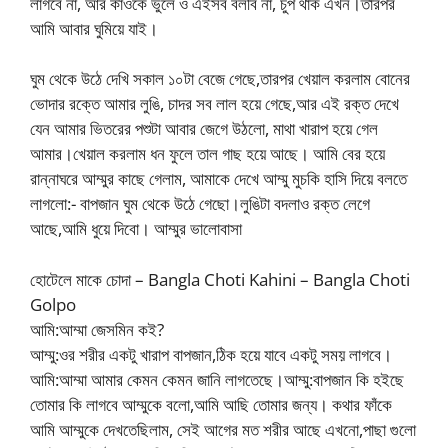
লাগবে না, আর কাওকে ভুলে ও এইসব বলবি না, চুপ থাক এখন।তারপর
আমি আবার ঘুমিয়ে যাই।
ঘুম থেকে উঠে দেখি সকাল ১০টা বেজে গেছে,তারপর খেয়াল করলাম বোনের
ভোদার রক্তে আমার লুঙি, চাদর সব লাল হয়ে গেছে,আর এই রক্ত দেখে
যেন আমার ভিতরের পশুটা আবার জেগে উঠলো, মাথা খারাপ হয়ে গেল
আমার।খেয়াল করলাম ধন ফুলে তাল গাছ হয়ে আছে। আমি বের হয়ে
রান্নাঘরে আম্মুর কাছে গেলাম, আমাকে দেখে আম্মু মুচকি হাসি দিয়ে বলতে
লাগলো:- বাপজান ঘুম থেকে উঠে গেছো।লুঙিটা বদলাও রক্ত লেগে
আছে,আমি ধুয়ে দিবো। ​​আম্মুর ভালোবাসা
হোটেলে মাকে চোদা – Bangla Choti Kahini – Bangla Choti
Golpo
আমি:আম্মা জেসমিন কই?
আম্মু:ওর শরীর একটু খারাপ বাপজান,ঠিক হয়ে যাবে একটু সময় লাগবে।
আমি:আম্মা আমার কেমন কেমন জানি লাগতেছে।আম্মু:বাপজান কি হইছে
তোমার কি লাগবে আম্মুকে বলো,আমি আছি তোমার জন্য। কথার ফাঁকে
আমি আম্মুকে দেখতেছিলাম, সেই আগের মত শরীর আছে এখনো,পাছা গুলো