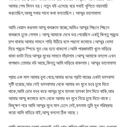
আমার শেষ মিলন হয়। নতুন বউ এসেছে ঘরে সবাই খুশিতে নাচানাচি
করতেছিল,আব্বু সবার সাথে কথা বলতেছিল। ​​আম্মুর ভালোবাসা
আমি খেয়াল করলাম আম্মু বাথরুমে যাচ্ছে,আমিও আম্মুর পিছনে পিছনে
বাথরুমে ঢুকে গেলাম। আম্মু আমাকে দেখে ভয় পেয়েছিল একটু কিন্তু প্রচন্ড
চাপ থাকায় আমার সামনে শাড়ি উঠিয়ে বসে পরলো কমোডে।আম্মুর ভোদা
দিয়ে প্রচন্ড স্পিডে মুত বের হতে থাকলো।আমি পায়জামাটা খুলে দাড়িয়ে
থাকা ধনটা নিয়ে আম্মুর মুখের সামনে দাঁড়ালাম।আম্মু আমাকে বললো এখন
বাপজান তোমার বউ আছে,কিন্তু আমি দাড়িয়ে থাকলাম। ​​আম্মুর ভালোবাসা
প্রায় এক মাস আমার চুদা খেয়ে,আমার ধনের প্রতি মায়ের একটা ভালবাসা
সৃষ্টি হয়েছে,আর সেই ভালবাসার থেকে আমার ধন মুখে ভরে চুষে দিতে
থাকে,আমি চোখ বন্ধ করে আম্মুর মুখে হালকা হালকা ঠাপ দিতে থাকি,আর
আমার আম্মু কমোডে বসে থেকে আমার ধন মুখে নিয়ে চুষে দিতে থাকে।
কিছুক্ষণ পরে আমি আম্মুর মুখে মাল ঢেলে দেই,বললাম তুমি মুখ পরিষ্কার
করো আমি বাহিরে যাই,আম্মু বললো ঠিক আছে।
আমি বাথরুমের দরজা খুলতেই দেখি বোন বাহিরে দাড়িয়ে আছে,বোন দেখলো