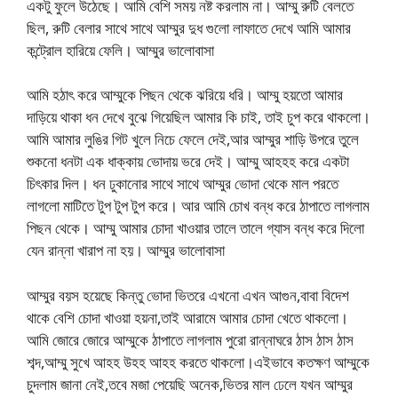
একটু ফুলে উঠেছে। আমি বেশি সময় নষ্ট করলাম না। আম্মু রুটি বেলতে
ছিল, রুটি বেলার সাথে সাথে আম্মুর দুধ গুলো লাফাতে দেখে আমি আমার
কন্ট্রোল হারিয়ে ফেলি। ​​আম্মুর ভালোবাসা
আমি হঠাৎ করে আম্মুকে পিছন থেকে ঝরিয়ে ধরি। আম্মু হয়তো আমার
দাড়িয়ে থাকা ধন দেখে বুঝে গিয়েছিল আমার কি চাই, তাই চুপ করে থাকলো।
আমি আমার লুঙির গিট খুলে নিচে ফেলে দেই,আর আম্মুর শাড়ি উপরে তুলে
শুকনো ধনটা এক ধাক্কায় ভোদায় ভরে দেই। আম্মু আহহহ করে একটা
চিৎকার দিল। ধন ঢুকানোর সাথে সাথে আম্মুর ভোদা থেকে মাল পরতে
লাগলো মাটিতে টুপ টুপ টুপ করে। আর আমি চোখ বন্ধ করে ঠাপাতে লাগলাম
পিছন থেকে। আম্মু আমার চোদা খাওয়ার তালে তালে গ্যাস বন্ধ করে দিলো
যেন রান্না খারাপ না হয়। ​​আম্মুর ভালোবাসা
আম্মুর বয়স হয়েছে কিন্তু ভোদা ভিতরে এখনো এখন আগুন,বাবা বিদেশ
থাকে বেশি চোদা খাওয়া হয়না,তাই আরামে আমার চোদা খেতে থাকলো।
আমি জোরে জোরে আম্মুকে ঠাপাতে লাগলাম পুরো রান্নাঘরে ঠাস ঠাস ঠাস
শব্দ,আম্মু সুখে আহহ উহহ আহহ করতে থাকলো।এইভাবে কতক্ষণ আম্মুকে
চুদলাম জানা নেই,তবে মজা পেয়েছি অনেক,ভিতর মাল ঢেলে যখন আম্মুর