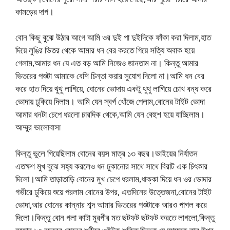
কামড়ের দাগ।
বোন কিছু বুঝে উঠার আগে আমি ওর দুই পা দুইদিকে ফাঁকা করা দিলাম,হাত
দিয়ে লুঙির ভিতর থেকে আমার ধন বের করতে গিয়ে সত্যি অবাক হয়ে
গেলাম,আমার ধন যে এত বড় আমি নিজেও জানতাম না। কিন্তু আমার
ভিতরের পশুটা আমাকে বেশি চিন্তা করার সুযোগ দিলো না।আমি ধন বের
করে হাত দিয়ে থুথু লাগিয়ে, বোনের ভোদায় একটু থুথু লাগিয়ে চোখ বন্ধ করে
ভোদায় ঢুকিয়ে দিলাম। আমি যেন স্বর্গ খোঁজে পেলাম,বোনের টাইট ভোদা
আমার ধনটা চেপে ধরলো চারদিক থেকে,আমি যেন বেহুশ হয়ে যাচ্ছিলাম। ​​
আম্মুর ভালোবাসা
কিন্তু ভুলে গিয়েছিলাম বোনের বয়স মাত্র ১৩ বছর।ভাইয়ের নির্যাতন
এতক্ষণ মুখ বুঝে সহ্য করলেও ধন ঢুকানোর সাথে সাথে বিরাট এক চিৎকার
দিলো।আমি তাড়াতাড়ি বোনের মুখ চেপে ধরলাম,ধাক্কা দিয়ে ধন ওর ভোদার
গভীরে ঢুকিয়ে শুয়ে পরলাম বোনের উপর, এতদিনের উত্তেজনা,বোনের টাইট
ভোদা,আর বোনের কান্নার শব্দ আমার ভিতরের পশুটাকে আরও পাগল করে
দিলো।কিন্তু বোন গলা কাটা মুরগীর মত ছটফট ছটফট করতে লাগলো,কিন্তু