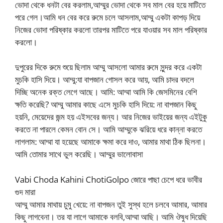
ভোদা থেকে ধনটা বের করলাম,আম্মুর ভোদা থেকে সব মাল বের হয়ে মাটিতে
পরে গেল।আমি ধন বের করে রুমে চলে আসলাম,আম্মু একটা কাপড় দিয়ে
নিজের ভোদা পরিষ্কার করলো তারপর মাটিতে পরে যাওয়ার সব মাল পরিষ্কার
করলো।
দুপুরের দিকে রুমে শুয়ে ছিলাম আম্মু আসলো আমার রুমে সুন্দর করে একটা
মুচকি হাসি দিয়ে। আম্মু:যা বাপজান গোসল করে আয়, আমি চাদর বদলে
দিচ্ছি অনেক রক্ত লেগে আছে। আমি: আম্মা আমি কি জেসমিনের বেশি
ক্ষতি করেছি? আম্মু আমার কাছে এসে মুচকি হাসি দিয়ে: না বাপজান কিছু
হয়নি, মেয়েদের জন্ম হয় এইসবের জন্য। আর নিজের ভাইয়ের জন্য এইটুকু
করতে না পারলে কেমন বোন সে। আমি আম্মুকে ঝরিয়ে ধরে কান্না করতে
লাগলাম: আম্মা যা হয়েছে আমাকে ক্ষমা করে দাও, আমার মাথা ঠিক ছিলনা।
আমি তোমার সাথে ভুল করেছি। ​​আম্মুর ভালোবাসা
Vabi Choda Kahini ChotiGolpo জোরে পাছা চেপে ধরে ভাবীর
গুদ মারা
আম্মু আমার মাথায় চুমু খেয়ে: না বাপজন তুই সুস্থ হলে চলবে আমার, আমার
কিছু লাগবেনা। তর যা লাগে আমাকে বলবি,আম্মা আছি। আমি ঔষুধ দিয়েছি