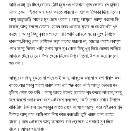
আমি একটু দুধ টিপে,বোনের ঠোঁট চুষে ওর পায়জামা খুলে ভোদায় ধন ঢুকিয়ে
দিলাম,বোন এইবার আর সহ্য করতে পারলো না হালকা চিৎকার দিয়ে দিলো।
আম্মু তাড়াতাড়ি বোনের মুখ চেপে ধরলো। আব্বু আম্মুকে প্রশ্ন করলো কি
হয়েছে,আম্মু বললো তোমার মেয়ের জ্বর এসেছে,ঘুমের মধ্যে উল্টাপাল্টা শব্দ
করছে। আব্বু কিছু বুঝতে পারলো না।আমি বোনকে মনের সুখে ঠাপাতে
থাকলাম,কিন্তু বোন বেশিক্ষন সহ্য করতে পারলো না, বোনের খারাপ অবস্থা
দেখে আম্মু নিজের শাড়ি উপরে তুলে মুখ থেকে কিছু থুথু নিয়ে ভোদায় লাগিয়ে
আমাকে টেনে বোনের উপর থেকে নিজের উপরে নিলো, ইশারা করে বললো
শুরু কর।
আব্বু যেন কিছু বুঝতে না পারে তাই আম্মু আব্বুকে বললো খারাপ খারাপ কথা
বলতে,আর আব্বু খারাপ খারাপ কথা বলা শুরু করে আমি আম্মুর ভোদায় ধন
ঢুকিয়ে চোদা শুরু করি। আম্মু আহহ উহহহ উফফফ শব্দ করতে লাগলো,আব্বু
মনে করলো ওনার কথা শুনে এইরকম করতেছে।আমি জোরে জোরে ঠাপাতে
থাকি ঠাস ঠাস ঠাস শব্দ আব্বুর শুনতে পেরে আম্মুকে প্রশ্ন করে এইরকম শব্দ
কিসের আম্মু বলে আমি শসা দিয়ে কাজ করতেছি তুমি খারাপ কথা বলতে
থাকো। আর এইভাবে আম্মু আমাদের বাপ ছেলেকে একসাথে সুখ দিতে
থাকে। ​​আম্মুর ভালোবাসা