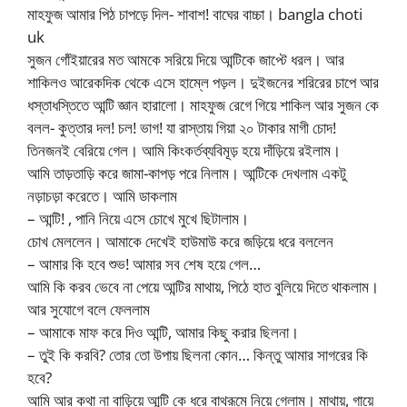
মাহফুজ আমার পিঠ চাপড়ে দিল- শাবাশ! বাঘের বাচ্চা। bangla choti
uk
সুজন গোঁইয়ারের মত আমকে সরিয়ে দিয়ে আন্টিকে জাপ্টে ধরল। আর
শাকিলও আরেকদিক থেকে এসে হাম্লে পড়ল। দুইজনের শরিরের চাপে আর
ধস্তাধস্তিতে আন্টি জ্ঞান হারালো। মাহফুজ রেগে গিয়ে শাকিল আর সুজন কে
বলল- কুত্তার দল! চল! ভাগ! যা রাস্তায় গিয়া ২০ টাকার মাগী চোদ!
তিনজনই বেরিয়ে গেল। আমি কিংকর্তব্যবিমূড় হয়ে দাঁড়িয়ে রইলাম।
আমি তাড়তাড়ি করে জামা-কাপড় পরে নিলাম। আন্টিকে দেখলাম একটু
নড়াচড়া করেতে। আমি ডাকলাম
– আন্টি! , পানি নিয়ে এসে চোখে মুখে ছিটালাম।
চোখ মেললেন। আমাকে দেখেই হাউমাউ করে জড়িয়ে ধরে বললেন
– আমার কি হবে শুভ! আমার সব শেষ হয়ে গেল…
আমি কি করব ভেবে না পেয়ে আন্টির মাথায়, পিঠে হাত বুলিয়ে দিতে থাকলাম।
আর সুযোগে বলে ফেললাম
– আমাকে মাফ করে দিও আন্টি, আমার কিছু করার ছিলনা।
– তুই কি করবি? তোর তো উপায় ছিলনা কোন… কিন্তু আমার সাগরের কি
হবে?
আমি আর কথা না বাড়িয়ে আন্টি কে ধরে বাথ্রূমে নিয়ে গেলাম। মাথায়, গায়ে