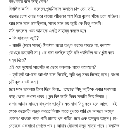
বন্ধ করে বসে আছ কেন?
বিগলিত আমি – কলেজে প্র্যাক্টিকাল ক্লাসে চাপ তো! তাই…
বারবার চোখ ওনার সরে যাওয়া আঁচলের পাশ দিয়ে বুকের খাঁজে চলে যাচ্ছিল।
আর মনে মনে ভাবছিলাম, সাগর মনে হয় আন্টি কে কিছু বলেনি।
উনি বললেন- শুভ আমাকে একটু সাহায্য করতে হবে।
– কি সাহায্য আন্টি?
– মামনি (মানে সাগর) ঠিকঠাক মতো অঙ্ক করতে পারছে না, ক্লাসে
বোধহয় মনযোগী না। ওর বাবা বলছিল তুমি যদি প্রতিদিন আধ-ঘন্টা করে
সম্য দিতে?
এই তো সুযোগ! সাতপাঁচ না ভেবে বললাম- মাকে বলেছেন?
– হ্যাঁ হ্যাঁ আপাকে আগেই বলে নিয়েছি, তুমি শুধু সময় দিলেই হবে। বাংলা
চটি ক্লাব ডট কম।
মনে মনে ভাবলাম টাকা দিবে কিনা… তাছাড়া শিমু আন্টিকে এবার সবসময়
কাছ থেকে দেখতে পারব। মন্দ কি! আমি নিরব সম্মতি দিয়ে দিলাম।
সাগর আমার সামনে বাধ্যগত ছাত্রীর মত মাথা নিচু করে বসে আছে। বই
থেকে কয়েকটা অঙ্ক করতে দিলাম যাতে বুঝতে পারি সে আসলে অঙ্কে
কেমন? বাথরূম থকে পানি ঢালার শব্দ পাচ্ছি! মনে এক অদ্ভুত আনন্দ। মা-
মেয়েকে একসাথে দেখতে পাব। আমার যৌনতা নতুন মাত্রা পাবে। ব্লাউজ