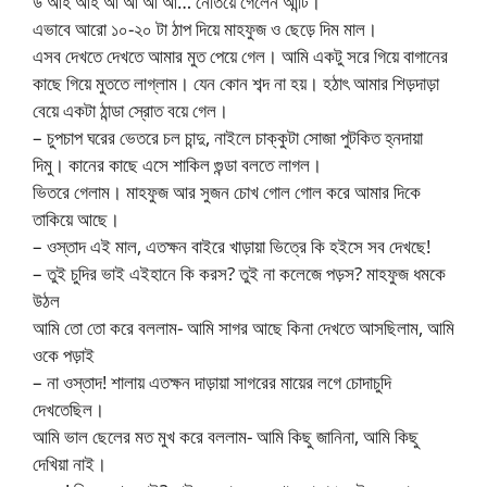
উ আহ আহ আ আ আ আ… নেতিয়ে গেলেন আন্টি।
এভাবে আরো ১০-২০ টা ঠাপ দিয়ে মাহফুজ ও ছেড়ে দিম মাল।
এসব দেখতে দেখতে আমার মুত পেয়ে গেল। আমি একটু সরে গিয়ে বাগানের
কাছে গিয়ে মুততে লাগ্লাম। যেন কোন শব্দ না হয়। হঠাৎ আমার শিড়দাড়া
বেয়ে একটা ঠান্ডা স্রোত বয়ে গেল।
– চুপচাপ ঘরের ভেতরে চল চান্দু, নাইলে চাক্কুটা সোজা পুটকিত হ্নদায়া
দিমু। কানের কাছে এসে শাকিল গুন্ডা বলতে লাগল।
ভিতরে গেলাম। মাহফুজ আর সুজন চোখ গোল গোল করে আমার দিকে
তাকিয়ে আছে।
– ওস্তাদ এই মাল, এতক্ষন বাইরে খাড়ায়া ভিত্রে কি হইসে সব দেখছে!
– তুই চুদির ভাই এইহানে কি করস? তুই না কলেজে পড়স? মাহফুজ ধমকে
উঠল
আমি তো তো করে বললাম- আমি সাগর আছে কিনা দেখতে আসছিলাম, আমি
ওকে পড়াই
– না ওস্তাদ! শালায় এতক্ষন দাড়ায়া সাগরের মায়ের লগে চোদাচুদি
দেখতেছিল।
আমি ভাল ছেলের মত মুখ করে বললাম- আমি কিছু জানিনা, আমি কিছু
দেখিয়া নাই।