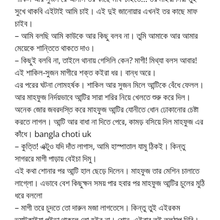
সুখে থাকবি এইটাই আমি চাই। এই দুই জানোয়ার এখনই তর কাছে মাফ
চাইব।
– আমি বলছি আমি কাউকে আর কিছু বলব না। তুমি আমাকে আর আমার
মেয়েকে শান্তিতে থাকতে দাও।
– কিছুই বলবি না, তাইলে থানায় গেসিলি কেন? মাগী! মিথ্যা বলস আবার!
এই শাকিল-সুজন মাগীরে শক্ত কইরা ধর। বান্ধ অরে।
এর পরের ঘটনা লোমহর্ষক। শাকিল আর সুজন মিলে আন্টিকে বেঁধে ফেলল।
আর মাহফুজ নির্দয়ভাবে আন্টির সারা শরির নিয়ে খেলতে শুরু করে দিল।
অনেক জোর জবরদস্তি করে মাহফুজ আন্টির যোনীতে ধোন ঢোকানোর চেষ্টা
করতে লাগল। আন্টি আর বাধা না দিতে পেরে, কামড় বসিয়ে দিল মাহফুজ এর
কাঁধে। bangla choti uk
– কুত্তি! এক্টুও যদি দাঁত লাগাস, আমি হাস্পাতাল যামু ঠিকই। কিন্তু
সাগররে মাগী পাড়ায় বেইচা দিমু।
এই কথা শোনার পর আন্টি হাল ছেড়ে দিলেন। মাহফুজ তার মেশিন চালাতে
লাগ্লো। এভাবে বেশ কিছুক্ষন সময় পার হবার পর মাহফুজ আন্টির চুলের মুঠি
ধরে বললো
– মাগী তরে চুদতে তো দারুন মজা লাগতেসে। কিন্তু তুই এইরকম
ভ্যাটকাইয়া পইড়া থাকলে তো হইব না। শোন, এইবার তুই তলঠাপ দিবি।