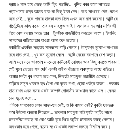
প্রায় ৬ মাস হয়ে গেছে আমি ফ্রি পড়াচ্ছি… খুশির খবর হলো সাগরের
পড়াশোনার জন্য আমার বাবা-মা কিছু টাকা দেন। আর সাগরের সেই দেমাগ
আর নেই… বুকে-পাছায় হাল্কা হাত দিলে এখন আর রাগ করেনা। আন্টি যে
গার্মেন্টেসে কাজ করেন তার বস মাহফুজ ভাই। এলাকায় মদ আর মাগিবাজী
নিয়ে বেশ বদনাম আছে তার। টুকটাক রাজনীতিও করতেন আগে। ইদানিং
সাগরদের বাড়িতে তার যাওয়া আসা শুরু হয়েছে।
যথারীতি একদিন সন্ধ্যায় সাগরদের বাড়ি গেলাম। উদ্দ্যেশ্য সুযোগে সাগরের
দুধে হাত দেয়া… খুব কম সুযোগ মেলে। আন্টি মেয়ের ব্যাপারে বেশ কড়া।
আমি মনে মনে ভাবতাম মা-মেয়ে কাউকেই বোধহয় আর কিছু করতে পারবনা!
গেট খুলে ভেতরে যাব দেখি একটা বাইক দাঁড়ানো অবস্থায় আছে বাইরে।
আমার মনটা খুব খারাপ হয়ে গেল, নিশ্চয়ই মাহফুজ হারামীটা এসেছে।
বাড়িতে মানুষ থাকলে দুধ টেপা তো দূরের কথা, ছোয়া পর্যন্ত যায়না… দরজায়
হাত রাখব এমন সময় একটা অস্পষ্ট গোঁঙ্গানীর আওয়াজ কানে এল। কেমন
যেন সন্দেহ হলো…
এদিকে সাগরেরও কোন সাড়া-শব্দ নেই, ও কি বাসায় নেই? বুকটা দুরুদুরু
করে উঠলো অজানা শিহরনে… ভাবলাম মাহফুজ মাইগ্যাটা আন্টির সাথে
জবরদস্তি করছে না তো? আমি ঘুরে গিয়ে আন্টির জানালার কাছে গেলাম।
অন্ধকার হয়ে গেছে, রূমের মধ্যে একটা ল্যাম্প জলছে টিমটিম করে।