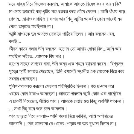
মনে সাহস নিয়ে জিজ্ঞেস করলাম, আমাকে আসতে নিষেধ করার কারন কি?
মা-মেয়ে দুজনেই ঝড়-বৃষ্টির মত ঝরঝর করে কেঁদে ফেলল। আমি ধাঁধায় পড়ে
গেলাম…মায়াও লাগছিল। সাগর আর শিমু আন্টির আকর্ষন কোন ভাবেই মন
থেকে তাড়াতে পারছিলাম না।
আন্টি সাগরকে দুধ আনতে দোকানে পাঠিয়ে দিলেন। আর বললেন- বস,
বলছি…
ভীষন কাতর গলায় উনি বললেন- হাশেম তো আমায় ধোঁকা দিল…আমি আর
পারছিনা সইতে…আমাকে বিষ দাও।
হাশেম সাহেব সাগরের বাবা, উনি অন্য এক শহরে ব্যাবসা করেন। বিশ্বস্ত
সুত্রে আন্টি জানতে পেরেছেন, তিনি ওখানেই স্থানীয় এক মেয়েকে বিয়ে করে
সংসার পেতেছেন।
পুলিশ-আদালত করবেন সেরকম পরিস্থিতিও ছিলনা। গত ছ-মাস ধরে
খরচের কোন টাকাও আসছেনা। জানতে পারলাম আন্টি কোন এক গার্মেন্টেস
এ চাকরী নিয়েছেন, সীমিত আয়। আমাকে দেয়ার মত কিছু অবশিষ্ট থাকেনা।
… মাথা নিচু করে শুনে চলে আসলাম।
আর ভদ্রতা নিয়ে বললাম- আমি পয়সা নিয়ে ভাবিনা, আমি আপনাদের
ভালবাসি। সেই ভালবাসা যে ধোনের গোড়ায় তা আর বুঝতে দিলাম না।