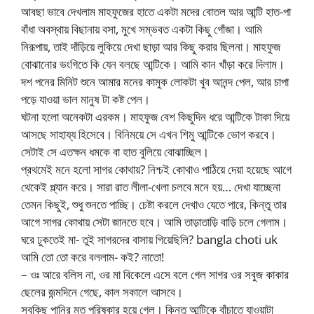
আবছা ভাবে দেখলাম মাহফুজের হাতে একটা মদের বোতল আর আন্টি হাত-পা
বাঁধা অবস্থায় বিছানায় বসা, মুখে সম্ভবত একটা কিছু গোঁজা। আমি
নিরূপায়, তাই দাঁড়িয়ে লুকিয়ে দেখা ছাড়া আর কিছু করার ছিলনা। মাহফুজ
বোঝানোর ভংগিতে কি যেন বলছে আন্টিকে। আমি কান খাঁড়া করে দিলাম।
দশ পনের মিনিট শুনে আমার মনের কামুক লোকটা খুব আনন্দ পেল, আর চাপা
পড়ে যাওয়া ভাল মানুষ টা কষ্ট পেল।
ঘটনা হলো অনেকটা এরকম। মাহফুজ বেশ কিছুদিন ধরে আন্টিকে টাকা দিয়ে
আসছে সাহায্য হিসেবে। বিনিময়ে সে এখন শিমু আন্টিকে ভোগ করবে।
সেটাই সে এতক্ষন ধমকে বা হাত বুলিয়ে বোঝাচ্ছিল।
প্রথমেই মনে হলো সাগর কোথায়? নিশ্চই কোথাও পাঠিয়ে দেয়া হয়েছে আগে
থেকেই প্ল্যান করে। সারা রাত লীলা-খেলা চলবে মনে হয়… দেখা যাচ্ছেনা
তেমন কিছুই, শুধু শুনতে পাচ্ছি। চেষ্টা করলে দেখাও যেতে পারে, কিন্তু তার
আগে সাগর কোথায় সেটা জানতে হবে। আমি তাড়াতাড়ি বাড়ি চলে গেলাম।
ঘরে ঢুকতেই মা- তুই সাগরদের বাসায় গিয়েছিলি? bangla choti uk
আমি তো তো করে বললাম- কই? নাতো!
– ওঃ আরে বলিস না, ওর মা বিকেলে এসে বলে গেল সাগর ওর সবুজ কাকার
ছেলের জন্মদিনে গেছে, কাল সকালে আসবে।
সবকিছু পানির মত পরিষ্কার হয়ে গেল। কিন্তু আন্টিকে বাঁচাতে যাওয়াটা