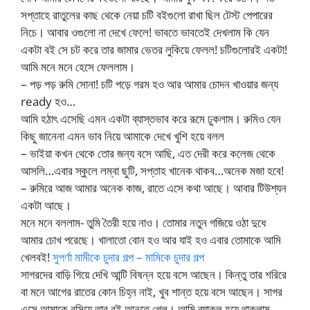
সপ্তাহে রাতুলের কাছ থেকে নেয়া চটি বইগুলো রাখা ছিল টেস্ট পেপারের
নিচে। আবার ওগুলো না দেখে ফেলে! ভাবতে ভাবতেই দেখলাম কি যেন
একটা বই সে চট করে তার জামার ভেতর লুকিয়ে ফেলল! চটিগুলোরই একটা!
আমি মনে মনে হেসে ফেললাম।
– পড় পড় রুমি সোনা! চটি পড়ে গরম হও আর আমার চোদন খাওয়ার জন্য
ready হও…
আমি হঠাৎ এসেছি এমন একটা ব্যাস্তভাব করে রূমে ঢুকলাম। রুমিও যেন
কিছু জানেনা এমন ভাব নিয়ে আমাকে দেখে খুশি হয়ে বলল
– ভাইয়া কখন থেকে তোর জন্য বসে আছি, এত দেরী করে কলেজ থেকে
আসলি…এবার স্কুলে লম্বা ছুটি, সপ্তাহ খানেক থাকব…অনেক মজা হবে!
– রুমিরে আজ আমার অনেক কাজ, রাতে এসে কথা আছে। আবার টিউশ্যন
একটা আছে।
মনে মনে বললাম- তুমি তৈরী হয়ে নাও। তোমার নতুন গজিয়ে ওঠা দুধে
আমার চোখ পরেছে। খালাতো বোন হও আর যাই হও এবার তোমাকে আমি
খেলবই!
সুপর্ণা মামীকে চুদার গল্প – মামিকে চুদার গল্প
সাগরদের বাড়ি গিয়ে দেখি আন্টি বিষন্ন হয়ে বসে আছেন। কিন্তু তার শরিরে
বা মনে আগের রাতের কোন চিহ্ন নাই, খুব শান্ত হয়ে বসে আছেন। সাগর
এসে আমাকে বসিয়ে তার বই আনতে গেল। আমি ব্যাকুল হয়ে থাকলাম,