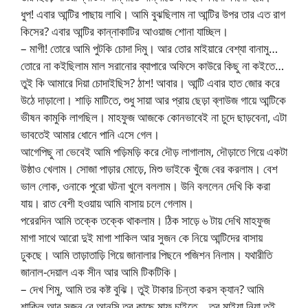
ধুপ! এবার আন্টির পাছায় লাথি। আমি বুঝছিলাম না আন্টির উপর তার এত রাগ
কিসের? এবার আন্টির কান্নাকাটির আওয়াজ শোনা যাচ্ছিল।
– মাগী! তোরে আমি পুটকি চোদা দিমু। আর তোর মাইয়ারে বেশ্যা বানামু…
তোরে না কইছিলাম মাল সরানোর ব্যাপারে অফিসে কাউরে কিছু না কইতে…
তুই কি আমারে দিয়া চোদাইছিস? ঠাশ! আবার। আন্টি এবার হাত জোর করে
উঠে দাড়ালো। শাড়ি মাটিতে, শুধু সায়া আর প্রায় ছেড়া ব্লাউজ গায়ে আন্টিকে
ভীষন কামুকি লাগছিল। মাহফুজ আজকে কোনভাবেই না চুদে ছাড়বেনা, এটা
ভাবতেই আমার ধোনে পানি এসে গেল।
আগেপিছু না ভেবেই আমি পড়িমড়ি করে দৌড় লাগালাম, দৌড়াতে গিয়ে একটা
উষ্ঠাও খেলাম। সোজা পাড়ার মোড়ে, মিশু ভাইকে খুঁজে বের করলাম। বেশ
ভাল লোক, ওনাকে পুরো ঘটনা খুলে বললাম। উনি বললেন দেখি কি করা
যায়। রাত বেশী হওয়ায় আমি বাসায় চলে গেলাম।
পরেরদিন আমি তক্কে তক্কে থাকলাম। ঠিক সাড়ে ৬ টায় দেখি মাহফুজ
মাগা সাথে আরো দুই মাগা শাকিল আর সুজন কে নিয়ে আন্টিদের বাসায়
ঢুকছে। আমি তাড়াতাড়ি গিয়ে জানালার পিছনে পজিশন নিলাম। যথারীতি
জানাল-দেয়াল এক সীন আর আমি টিকটিকি।
– দেখ শিমু, আমি তর কষ্ট বুঝি। তুই টাকার চিন্তা করস ক্যান? আমি
শাকিল আর সুজন রে আনসি তর কাছে মাফ চাইতে… তর মাইয়া নিয়া তুই