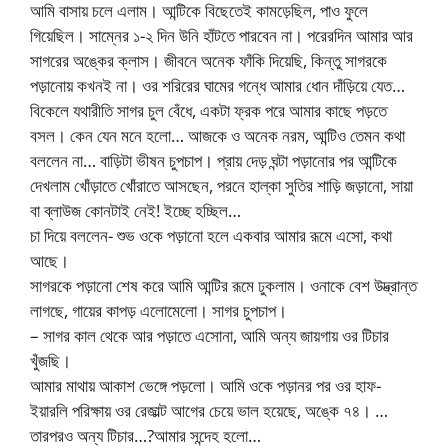
আমি বাসায় চলে এলাম। আন্টিকে বিছেতেই কামড়েছিল, পাও ফুলে
গিয়েছিল। সাম্নের ১-২ দিন উনি হাঁটতে পারবেন না। পরেরদিন আমার আর
সাগরের অঙ্কের ক্লাস। জীবনে অনেক ফাঁকি দিয়েছি, কিন্তু সাগরকে
পড়ানোয় কখনই না। ওর শরিরের ঘামের গন্ধে আমার ধোন দাঁড়িয়ে যেত…
বিকেলে যথারীতি সাগর চুল বেঁধে, একটা ফ্রক পরে আমার কাছে পড়তে
বসল। কেন যেন মনে হলো… আজকে ও অনেক নরম, আন্টিও তেমন কথা
বললেন না… বাড়িটা ভীষন চুপচাপ। প্রায় দেড় ঘন্টা পড়ানোর পর আন্টিকে
দেখলাম খোঁড়াতে খোঁরাতে আসছেন, পরনে হাল্কা সুতির শাড়ি জড়ানো, সায়া
বা ব্লাউজ কোনটাই নেই! ইচ্ছে হচ্ছিল…
চা দিয়ে বললেন- শুভ ওকে পড়ানো হলে একবার আমার রূমে এসো, কথা
আছে।
সাগরকে পড়ানো শেষ করে আমি আন্টির রূমে ঢুকলাম। ওনাকে বেশ উদ্ভ্রান্ত
লাগছে, গায়ের কাপড় এলোমেলো। সাগর চুপচাপ।
– সাগর কাল থেকে আর পড়াতে এসোনা, আমি অন্য জায়গায় ওর টিচার
খুঁজছি।
আমার মাথায় আকাশ ভেঙ্গে পড়লো। আমি ওকে পড়ানর পর ওর হাফ-
ইয়ারলি পরিক্ষায় ওর রেজাল্ট আগের চেয়ে ভাল হয়েছে, অঙ্কে ৭৪। …
তারপরও অন্য টিচার…?আমার সন্দেহ হলো…