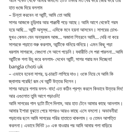
আমি পকেট থেকে আমার জমানো ২০০ টাকার মত বের করে জোর করে তার
হাত গুজে দিয়ে বললাম
– চিন্তা করবেন না আন্টি, আমি তো আছি
সাগর আজকে চুড়িদার আর পাঞ্জাবী পড়ে আছে। আমি আগে থেকেই গরম
হয়ে আছি… আন্টি অসুস্থ… এদিকে মনে হয়না আসবেন। সাগরের চোখ-
মুখও কেমন যেন অন্যরকম আজ… অজানা শিহরনে আমি… দেরি না করে
সাগরকে পড়াতে শুরু করলাম, আন্টিকে শুনিয়ে শুনিয়ে। এমন কিছু পড়া
ধরলাম সাগরকে, যেগুলো সে আগে পড়েনি। যথারীতি সে পরা পারলনা…আমি
আন্টিকে গলা উচু করে বললাম- দেখেন আন্টি, সাগর পরায় মন দিচ্ছেনা!
bangla choti uk
– এভাবে হবেনা সাগর, দু-চারটে লাগিয়ে দাও। ওকে নিয়ে যে আমি কি
জ্বালায় পরেছি! রূম থে আন্টি উত্তর দিলেন।
সাগর আদুরে গলায় বলল- বাহ! এত কঠিন প্রশ্ন করলে কিভাবে উত্তর দিব!
আর এগুলোত তুমি আগে পড়াওনি!
আমি সাগরের গাল দুটো টিপে দিলাম, আর হাত টেনে আমার কাছে আনলাম।
আমার ইশারা বুঝতে পেরে সাগরও আরও কাছে এসে বসলো। অভাবনীয়!
পড়ানোর ছলে আমি সাগরের শরির হাতাতে থাকলাম। ও তেমন আপত্তি
করলনা। এভাবে মিনিট ১০ এক যাওয়ার পর আমি আবার গলা বাড়িয়ে