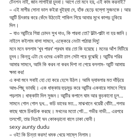
টেনশন নাই, জান লাগাইয়া চুদবা। আগে তো মনে হয়, এই কাম করনাই?
– এই মাগীর সোনা ভাল কইরা ধুইয়্যা দে, হাঁক ছেড়ে বল্লো সুজনকে। আর
আন্টি চিৎকার করে কেঁদে উঠতেই শাকিল গিয়ে আবার মুখে কাপড় ঢুকিয়ে
দিল।
– যাও আন্টিরে গিয়া চোদন সুখ দাও, কি পারবা তো? উল্টা-পাল্টা না হয় জানি।
নাইলে কইলাম বাসা সামনে, এক্কেরে নেংটা পাঠায়া দিমু!
মনে মনে বললাম ‘খুব পারব’ প্রথম বার তো কি হয়েছে। মনের আঁশ মিটিয়ে
চুদব। কিন্তু এটা যে ওদের একটা চাল সেটা পরে বুঝেছি। আন্টির শরির
আমার সামনে, আমি কি করব না করব দিশা না পেয়ে বললাম- আন্টি আমায়
ক্ষমা কর!
এ কথা শুনে সবাই হো হো করে হেসে উঠল। আমি ভ্যাবলার মত দাঁড়িয়ে
আগু-পিছু ভাবছি। এক ধাক্কায় হুড়মুড় করে আন্টির একবারে সামনে গিয়ে
পড়লাম। ধাক্কাটা দিল সুজন। আন্টির কপালে ঘাম আর কুচকানো চুল…
সামনে গোল গোল দুধ… কচি ডাবের মত… মাঝখানে খয়েরী বোঁটা…গলার
কাছে ঘামে চিকচিক করছে। মখনের মতো পেট… গভীর নাভী… এরপরে
তলপেট, তার নিচেই ঘন কোকড়ানো বালে ঢাকা যোনী।
sexy aunty dudu
– ওই! কি চিন্তা করস! ধমক খেয়ে সাম্লে নিলাম।