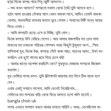
ছাড়া ভিজে কাপড় গায়ে শিমু আন্টি আসলেন।
– শুভ কখন আসলে? সাগরতো সকাল থেকে তৈরি তুমি আসবে বলে।
হঠাৎ আসা হাওয়ায় নৌকার পালে যেমন ধাক্কা লাগে, আমিও তেমনি ধাক্কা
খেলাম, অভাবনীয়! ভাবনার জগতে ডুবে গেলাম। সাবানের মিষ্টি গন্ধে আবার
ফিরে এলাম।
– আমি কাপড়টা ছেড়ে এসে চা দিচ্ছি, তুমি বোস।
ভিজে কাপড়ে উনি বেরিয়ে গেলেন। আর আমার বাজপাখীর মত চোখ সাদা
মাখনের মত চকচকে শরিরের গোপঅন অথচ কিছুটা উন্মুক্ত অংশ… স্মিত
হাসিমাখা মুখ, ভিজে উরু, কাপড়ে সেঁটে থাকা পাছা, স্তনের আভা…উফ! মন
বলছিল এক ছুটে পাশের রূমে গিয়ে চেপে ধরি!
– আমার জন্যে অপেক্ষা করছিলি কেন? ফুরফুরে মেজাজে সাগরকে জিজ্ঞেস
করলাম।
মুখ ভেঙ্গিয়ে সাগর বলল- তুমি উল্টাপালটা জায়গায় হাত দিলে ঠিক মাকে বলে
দেব।
এবার একটু সম্মানে লাগ্লো, আমি ভেবেই নিয়েছিলাম…
সেদিনের মত সাগরের বাড়ি থেকে ফিরে আসতে হলো খালি হাতেই।
bangla choti uk
সাগর এভাবে অপমান করবে আবার ভাবতে পারিনি। অথচ, ভেবেছিলাম মা-