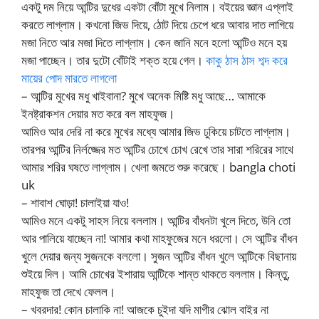
একটু দম নিয়ে আন্টির দুধের একটা বোঁটা মুখে নিলাম। বইয়ের জ্ঞান এপ্লাই
করতে লাগ্লাম। কখনো জিভ দিয়ে, ঠোট দিয়ে চেপে ধরে আবার দাত লাগিয়ে
মজা নিতে আর মজা দিতে লাগ্লাম। কেন জানি মনে হলো আন্টিও মনে হয়
মজা পাচ্ছেন। তার দুটো বোঁটাই শক্ত হয়ে গেল।
কাকু ঠাস ঠাস শব্দ করে
মায়ের পোদ মারতে লাগলো
– আন্টির মুখের মধু খাইবানা? মুখে অনেক মিষ্টি মধু আছে… আমাকে
ইনষ্ট্রাকশন দেয়ার মত করে বল মাহফুজ।
আমিও আর দেরি না করে মুখের মধ্যে আমার জিভ ঢুকিয়ে চাটতে লাগ্লাম।
তারপর আন্টির নির্লজ্জের মত আন্টির চোখে চোখ রেখে তার সারা শরিরের সাথে
আমার শরির ঘষতে লাগ্লাম। খেলা জমতে শুরু করেছে। bangla choti
uk
– শাবাশ ঘোড়া! চালাইয়া যাও!
আমিও মনে একটু সাহস নিয়ে বললাম। আন্টির বাঁধনটা খুলে দিতে, উনি তো
আর পালিয়ে যাচ্ছেন না! আমার কথা মাহফুজের মনে ধরলো। সে আন্টির বাঁধন
খুলে দেয়ার জন্য সুজনকে বললো। সুজন আন্টির বাঁধন খুলে আন্টিকে বিছানায়
শুইয়ে দিল। আমি চোখের ইশারায় আন্টিকে শান্ত থাকতে বললাম। কিন্তু,
মাহফুজ তা দেখে ফেলল।
– খবরদার! কোন চালাকি না! আজকে চুইদা যদি মাগীর ঝোল বাইর না