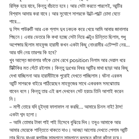
রিস্কি হয়ে যাবে, কিন্তু বাঁচাতে হবে। আর সেটা করতে পারলেই, আন্টির
বিশ্বাস আদায় করা যাবে। আর সুযোগে সাগরকে উল্টে-পাল্টে চোদা যেতে
পারে…
দু পিস পাউরুটি আর এক গ্লাস দুধ ঢকঢক করে খেয়ে আমি আবার জানালার
পিছনে। এবার ভেতরে কি কথা হচ্ছে সেটা নিয়ে এক্টুও চিন্তিত ছিলাম, শুধু
অপেক্ষায় ছিলাম মাহফুজ হারামী কখন একটা কিছু নোংরামীর এটেম্পট নেয়…
আর যদি নেয় তারপর কি হবে?
খুব আস্তে জানালার ফাঁকে চোখ রেখে position নিলাম আর দেয়াল ধরে
টিক্টিকির মত সেঁটে রইলাম। কিন্তু দুঃখের বিষয় আন্টির মাথা ছাড়া আর কিছু
দেখা যাচ্ছিলনা আর হারামীটাকে পুরোই দেখতে পাচ্ছিলাম। ঘটনা এরকম
আন্টি সাগরকে বাইরে পাঠিয়েছেন মাহফুজের সাথে একরকম সমঝোতায়
যাবেন বলে। কিন্তু তার এই রূপ দেখবেন সেট হয়তঃ তিনি আশাই করেন
নি।
– মাগী তোরে যদি চুইদ্যা ফালাফাল না করছি… আমারে চিনস নাই! ঠাস!
একটা শব্দ হলো।
– আমি তোমার টাকা পাই পাই হিসেবে বুঝিয়ে দিব। তবুও আমাকে আর
আমার মেয়েকে শান্তিতে থাকতে দাও। আবছা আলোয় দেখতে পেলাম আন্টি
তার ছিড়ে যাওয়া ব্লাউজ সাম্লাতে সাম্লাতে বলছেন কাঁদো কাঁদো হয়ে।