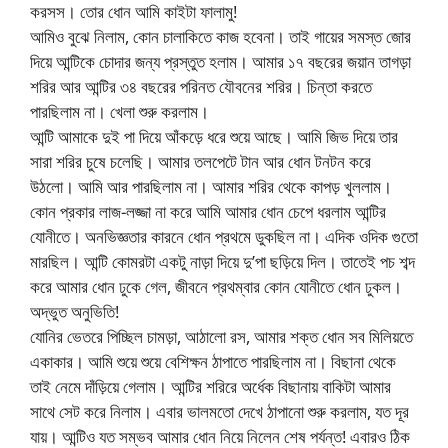
করসস। তোর ধোন আমি কাইটা ফালামু!
আমিও বুঝে নিলাম, কোন চালাকিতে কাজ হবেনা। তাই গায়ের সমস্ত জোর
দিয়ে আন্টিকে চোদার জন্য প্রস্তুত হলাম। আমার ১৭ বছরের জয়ান তাগড়া
শরির আর আন্টির ৩৪ বছরের পরিনত যৌবনের শরির। চিন্তা করতে
পারছিলাম না। খেলা শুরু করলাম।
আন্টি আমাকে দুই পা দিয়ে আঁকড়ে ধরে শুয়ে আছে। আমি জিভ দিয়ে তার
সারা শরির চুষে চলেছি। আমার তলপেটে টান আর ধোন টনটন করে
উঠলো। আমি আর পারছিলাম না। আমার শরির থেকে কাপড় খুললাম।
কোন প্রকার লাজ-লজ্জা না করে আমি আমার ধোন চেপে ধরলাম আন্টির
যোনীতে। অনভিজ্ঞতার কারনে ধোন প্রথমে ডুকছিল না। এদিক ওদিক গুতো
মারছিল। আন্টি কোমরটা একটু নাড়া দিয়ে দু’পা ছড়িয়ে দিল। তাতেই পচ শব্দ
করে আমার ধোন ঢুকে গেল, জীবনে প্রথম্বার কোন যোনীতে ধোন ঢুকল।
অদ্ভুত অনুভিতি!
যোনির ভেতরে পিচ্ছিল চামড়া, আঠালো রস, আমার শক্ত ধোন সব মিলিয়তে
একাকার। আমি শুয়ে শুয়ে বেশিক্ষন ঠাপাতে পারছিলাম না। বিছানা থেকে
তাই নেমে দাঁড়িয়ে গেলাম। আন্টির শরিরে অর্ধেক বিছানায় বাকিটা আমার
সাথে সেট করে নিলাম। এবার ভালমতো দেখে ঠাপানো শুরু করলাম, যত দূর
যায়। আন্টিও যত সম্ভব আমার ধোন নিয়ে নিলেন শেষ পর্যন্ত! এবারও ঠিক