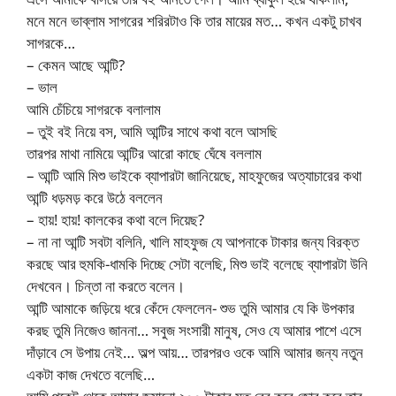
মনে মনে ভাব্লাম সাগরের শরিরটাও কি তার মায়ের মত… কখন একটু চাখব
সাগরকে…
– কেমন আছে আন্টি?
– ভাল
আমি চেঁচিয়ে সাগরকে বলালাম
– তুই বই নিয়ে বস, আমি আন্টির সাথে কথা বলে আসছি
তারপর মাথা নামিয়ে আন্টির আরো কাছে ঘেঁষে বললাম
– আন্টি আমি মিশু ভাইকে ব্যাপারটা জানিয়েছে, মাহফুজের অত্যাচারের কথা
আন্টি ধড়মড় করে উঠে বললেন
– হায়! হায়! কালকের কথা বলে দিয়েছ?
– না না আন্টি সবটা বলিনি, খালি মাহফুজ যে আপনাকে টাকার জন্য বিরক্ত
করছে আর হুমকি-ধামকি দিচ্ছে সেটা বলেছি, মিশু ভাই বলেছে ব্যাপারটা উনি
দেখবেন। চিন্তা না করতে বলেন।
আন্টি আমাকে জড়িয়ে ধরে কেঁদে ফেললেন- শুভ তুমি আমার যে কি উপকার
করছ তুমি নিজেও জাননা… সবুজ সংসারী মানুষ, সেও যে আমার পাশে এসে
দাঁড়াবে সে উপায় নেই… অল্প আয়… তারপরও ওকে আমি আমার জন্য নতুন
একটা কাজ দেখতে বলেছি…