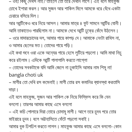
– ওহ! কিছু দেখস নাই? তাইলে তো তরে দেখান লাগে। এই বলে মাহফুজ
চোখে ইশারা করল। আর সুজন আর শাকিল মিলে আমকে ধরে বেঁধে একটা
চেয়ারে বসিয়ে দিল।
আর আন্টিকেও ধরে নিয়ে আসল। আমার মাত্র ৪ ফুট সামনে আন্টির যোনী।
আমি তাকাতেও পারছিলাম না। আমকে দেখে আন্টি ঢুক্রে কেঁদে উঠলেন।
– ওরে মাদারচোদের দল, আমার গায়ে কাপড় দে। আমাকে নেংটা রাখিস না,
ও আমার ছেলের মত। তোদের পায়ে পড়ি।
এই কথা শুনে ওরা একে অন্যের গায়ে হেসে লুটিয়ে পড়লো। আমি মাথা নিচু
করে রইলাম। এদিকে আন্টি গালাগালি করতে লাগ্লো
– তোদের সবকটাকে যদি আমি জেলে না ঢুকাইসি আমার নাম শিমু না!
bangla choti uk
– মাগীর তো দেখি রস কমেনাই। মাগী তোর রস কমানির ব্যানস্থা করতাসি
দাড়া।
এই বলে মাহফুজ, সুজন আর শাকিল কে নিয়ে ফিস্ফিস করে কি যেন
বললো। তারপর আমার কাছে এসে বললো
– এই কচি পোলারে দিয়া তোরে চোদামু মাগী। আগে তরে চুদব পরে তোর
মাইয়ারে চুদব। বলে অট্টহাসিতে ফেঁটে পড়লো সবাই।
আমার বুক ঢিপঢিপ করতে লাগল। মাহফুজ আমার কাছে এসে বললো- কোন