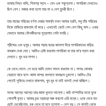
ভাষায় নিম্ন নাভি, পিনাগ্র স্তন – যেন এক শকুন্তলা। সাগরিকা দেখতেও
ছিল বেশ। মজার কথা হলো তার মা ও বেশ সুন্দরী ছিল।
তার মায়ের শরিরের বর্ণনা দেয়ার সামর্থ্য তখন আমার হয়নি, শুধু তাঁর শরিরের
দিকে তাকিয়ে থাকতাম হাঁ করে। এভাবেই কেটে গেল বেশ কিছু মাস। এবার
যেভাবে আমার যৌনজীবনের সুত্রপাত সেটা বলছি।
গ্রীষ্মের এক দুপুর। আমার পড়ার ঘরের জানালা দিয়ে সাগরিকাদের বাড়ির
বাথরুম দেখা যেত। আমিও চেষ্টা করতাম সাগরিকা বা তার মা’র স্নান করা
দেখতে। খুব ভয় লাগত।
কে দেখে ফেলে- সে ভয়ে আমি তেমন সাহস করতাম না। সাগর কোথায়
বেড়াতে যাবে বলে- জামা কাপড় বদলাতে বাথরূমে ঢুকলো। আমিও টের
পেতেই লুকিয়ে দেখতে থাকলাম, খুব দূর না তাই ভালই দেখা যাচ্ছিল।
সাগর আস্তে আস্তে তার জামা খুলতে লাগ্লো। কচি নাস্পাতির মতো বুকে
গোলাপী বৃন্ত। আমার দন্ড নড়াচড়া শুরু করলো এরি মধ্যে। ওকে দেখে যত
ছোট ভেবেছিলাম, বুক দেখে তা মনে হলোনা – বেশ বড়। সে বালতি থেকে