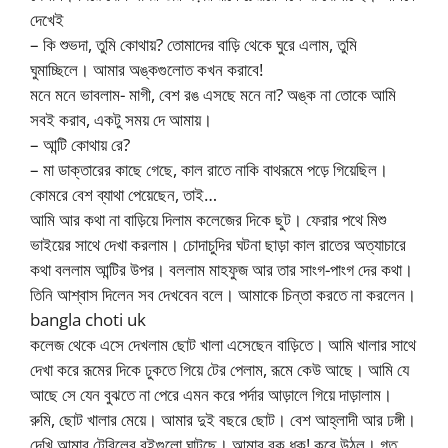
দেখেই
– কি শুভদা, তুমি কোথায়? তোমাদের বাড়ি থেকে ঘুরে এলাম, তুমি
ঘুমাচ্ছিলে। আমার অঙ্কগুলোত কখন করাবে!
মনে মনে ভাবলাম- মাগী, বেশ রঙ এসছে মনে না? অঙ্ক না তোকে আমি
সবই করাব, একটু সময় দে আমায়।
– আন্টি কোথায় রে?
– মা ডাক্তারের কাছে গেছে, কাল রাতে নাকি বাথরূমে পড়ে গিয়েছিল।
কোমরে বেশ ব্যাথা পেয়েছেন, তাই…
আমি আর কথা না বাড়িয়ে দিলাম কলেজের দিকে ছুট। ফেরার পথে মিশু
ভাইয়ের সাথে দেখা করলাম। চোদাচুদির ঘটনা ছাড়া কাল রাতের অত্যাচারে
কথা বললাম আন্টির উপর। বললাম মাহফুজ আর তার সাংগ-পাংগ দের কথা।
তিনি আশ্বাস দিলেন সব দেখবেন বলে। আমাকে চিন্তা করতে না করলেন।
bangla choti uk
কলেজ থেকে এসে দেখলাম ছোট খালা এসেছেন বাড়িতে। আমি খালার সাথে
দেখা করে রূমের দিকে ঢুকতে গিয়ে টের পেলাম, রূমে কেউ আছে। আমি যে
আছে সে যেন বুঝতে না পেরে এমন করে পর্দার আড়ালে গিয়ে দাড়ালাম।
রুমি, ছোট খালার মেয়ে। আমার দুই বছরে ছোট। বেশ আহ্লাদী আর ঢঙ্গী।
দেখি আমার টেবিলের বইগুলো ঘাটছে। আমার বুক ধক! করে উঠল। গত