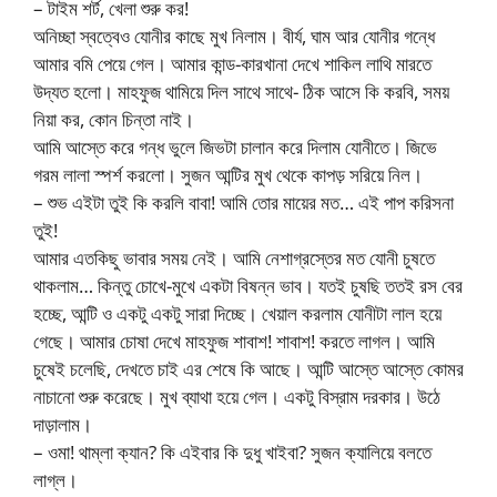
– টাইম শর্ট, খেলা শুরু কর!
অনিচ্ছা স্বত্বেও যোনীর কাছে মুখ নিলাম। বীর্য, ঘাম আর যোনীর গন্ধে
আমার বমি পেয়ে গেল। আমার কান্ড-কারখানা দেখে শাকিল লাথি মারতে
উদ্যত হলো। মাহফুজ থামিয়ে দিল সাথে সাথে- ঠিক আসে কি করবি, সময়
নিয়া কর, কোন চিন্তা নাই।
আমি আস্তে করে গন্ধ ভুলে জিভটা চালান করে দিলাম যোনীতে। জিভে
গরম লালা স্পর্শ করলো। সুজন আন্টির মুখ থেকে কাপড় সরিয়ে নিল।
– শুভ এইটা তুই কি করলি বাবা! আমি তোর মায়ের মত… এই পাপ করিসনা
তুই!
আমার এতকিছু ভাবার সময় নেই। আমি নেশাগ্রস্তের মত যোনী চুষতে
থাকলাম… কিন্তু চোখে-মুখে একটা বিষন্ন ভাব। যতই চুষছি ততই রস বের
হচ্ছে, আন্টি ও একটু একটু সারা দিচ্ছে। খেয়াল করলাম যোনীটা লাল হয়ে
গেছে। আমার চোষা দেখে মাহফুজ শাবাশ! শাবাশ! করতে লাগল। আমি
চুষেই চলেছি, দেখতে চাই এর শেষে কি আছে। আন্টি আস্তে আস্তে কোমর
নাচানো শুরু করেছে। মুখ ব্যাথা হয়ে গেল। একটু বিস্রাম দরকার। উঠে
দাড়ালাম।
– ওমা! থাম্লা ক্যান? কি এইবার কি দুধু খাইবা? সুজন ক্যালিয়ে বলতে
লাগ্ল।