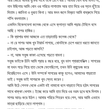
আর জোরে আমার বুকের সাথে ওকে চেপে ধরি। আমার ধোন বাঁধা মানত না,
নান উছিলায় আমি ধোন ওর শরিরে লাগাতাম আর হাত দিয়ে ওর স্তন ছুঁইয়ে
দিতাম। জানিনা ও বুঝত কিনা। আর মদন জলে বিব্রত আমি বাথ্রুমে গিয়ে
শর্টস বদলাতাম।
একদিন বিকেলবেলা কলেজ থেকে এসে ক্লান্ত আমি পড়ার টেবিলে বসে
আছি। সাগর হাজির।
– কি ব্যাপার দাদা আজকে এত তাড়াতাড়ি কলেজ থেকে?
– না রে সাগর আজ খুব টায়ার্ড লাগছে, ধোনটাকে চেপে ধরতে ধরতে জানতে
চাইলাম, আজ পড়তে জাসনি?
– না, আজ সবুজ কাকা এসেছে পড়তে যাবনা।
সবুজ ভাইকে চিনি আমি প্রায় ৪ বছর ধরে, খুব ভাল প্যারামেডিক্স। সাগরের
মা যখন পড়ে গিয়ে হাত ভেঙ্গে ফেলেছিলো, তখন উনি ব্যান্ডেজ করে
দিয়েছিলেন এসে। উনি সম্পর্কে সাগরের কাকু হলেও, আমাদের পাড়াতো
ভাই। সবুজ ভাই সাগরকে খুব স্নেহ করেন।
আমি উঠে শেলফ থেকে একটা বই নামাবো বলে দাড়াতে গিয়ে হঠাৎ সাগরের
সাথে ধাক্কা খেলাম। ইচ্ছে করে আমি হাত দিয়ে ওর নরম দুধে ঘষে দিলাম।
সাগর আহঃ করে উঠল। আমার শরিরে শিহরন বয়ে গেল, আর আমি এভাবে
মাত্রা ছাড়িয়ে যেতে লাগ্লাম।