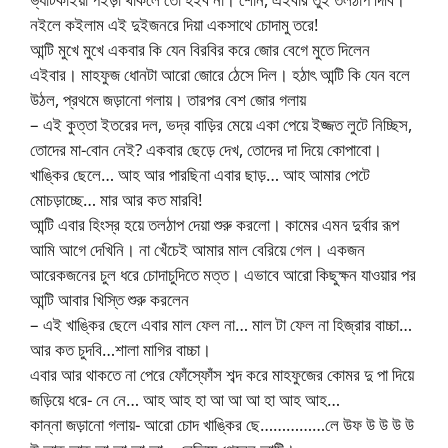
নইলে কইলাম এই দুইজনরে দিয়া একসাথে চোদামু তরে!
আন্টি মুখে মুখে একবার কি যেন বিরবির করে জোর বেগে মুতে দিলেন
এইবার। মাহফুজ ধোনটা আরো জোরে ঠেসে দিল। হঠাৎ আন্টি কি যেন বলে
উঠল, প্রথমে জড়ানো গলায়। তারপর বেশ জোর গলায়
– এই কুত্তা ইতরের দল, ভদ্র বাড়ির মেয়ে একা পেয়ে ইজ্জত লুটে নিচ্ছিস,
তোদের মা-বোন নেই? একবার ছেড়ে দেখ, তোদের দা দিয়ে কোপাবো।
খাঙ্কির ছেলে… আহ আর পারছিনা এবার ছাড়… আহ আমার পেটে
মোচড়াচ্ছে… মার আর কত মারবি!
আন্টি এবার হিংস্র হয়ে তলঠাপ দেয়া শুরু করলো। কামের এমন দুর্বার রূপ
আমি আগে দেখিনি। না খেঁচেই আমার মাল বেরিয়ে গেল। একজন
আরেকজনের চুল ধরে চোদাচুদিতে মত্ত। এভাবে আরো কিছুক্ষন যাওয়ার পর
আন্টি আবার খিস্তি শুরু করলেন
– এই খাঙ্কির ছেলে এবার মাল ফেল না… মাল টা ফেল না হিজ্রার বাচ্চা…
আর কত চুদবি…শালা মাগির বাচ্চা।
এবার আর থাকতে না পেরে ফোঁস্ফোঁস শব্দ করে মাহফুজের কোমর দু পা দিয়ে
জড়িয়ে ধরে- নে নে… আহ আহ হা আ আ আ হা আহ আহ…
কান্না জড়ানো গলায়- আরো চোদ খাঙ্কির ছে……………লে উফ উ উ উ উ