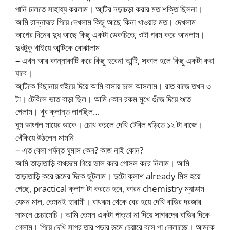
পানি ঢালতে সাহায্য করলাম। আন্টির নড়াচড়া করার মত শক্তি ছিলনা।
আমি রান্নাঘরে গিয়ে দেখলাম কিছু আছে কিনা খাওয়ার মত। দেখলাম
আগের দিনের দুধ আছে কিছু একটা ডেকচিতে, ওটা গরম করে আনলাম।
দুধটুকু খাইয়ে আন্টিকে বোঝালাম
– এখন আর কান্নাকাটি করে কিছু হবেনা আন্টি, সকাল হলে কিছু একটা করা
যাবে।
আন্টিকে বিছানায় শুইয়ে দিয়ে আমি বাসায় চলে আসলাম। রাত বাজে তখন ৩
টা। টেবিলে ভাত বাড়া ছিল। আমি কোন রকম মুখে গুঁজে দিয়ে শুতে
গেলাম। খুব ক্লান্ত লাগছিল…
ঘুম ভাংগল মায়ের ডাকে। চোখ কচলে দেখি টেবিল ঘড়িতে ১২ টা বাজে।
খেঁকিয়ে উঠলেন মামনি
– এত বেলা পর্যন্ত ঘুমাস কেন? কাজ নাই কোন?
আমি তাড়াতাড়ি বাথরূমে গিয়ে ভাল করে গোসল করে নিলাম। আমি
তাড়াতাড়ি করে রূমের দিকে ছুটলাম। দুটো ক্লাশ already মিস হয়ে
গেছে, practical ক্লাশ টা করতে হবে, কারন chemistry ম্যাডাম
যেমন মাল, তেমনই হারামী। বাথরূম থেকে বের হয়ে দেখি বাড়ির দরজার
সামনে চেচামেচি। আমি তেমন একটা পাত্তা না দিয়ে সাগরদের বাড়ির দিকে
গেলাম। গিয়ে দেখি সাগর তার পড়ার রূমে চেয়ারে বসে পা দোলাচ্ছে। আমকে