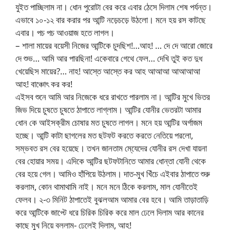
যুইত পাচ্ছিলাম না। ধোন পুরোটা বের করে এবার ঠেসে দিলাম শেষ পর্যন্ত।
এভাবে ১০-১২ বার করার পর আন্টি নড়েচড়ে উঠলো। মনে হয় রস কাটছে
এবার। পচ পচ আওয়াজ হতে লাগল।
– শালা মায়ের বয়েসী নিজের আন্টিকে চুদছিশ!…আহ! … দে দে আরো জোরে
দে শুভ… আমি আর পারছিনা! একেবারে গেথে ফেল… দেখি তুই কত দুধ
খেয়েছিস মায়ের?… নাহ! আস্তে আস্তে কর আহ আআআ আআআআ
আহ! বাঞ্চোৎ কর কর!
এইসব শুনে আমি আর নিজেকে ধরে রাখতে পারলাম না। আন্টির মুখে ভিতর
জিভ দিয়ে চুষতে চুষতে ঠাপাতে লাগ্লাম। আন্টির যোনীর ভেতরটা আমার
ধোন কে আইসক্রীম চোষার মত চুষতে লাগল। মনে হয় আন্টির অর্গাজম
হচ্ছে। আন্টি কাটা ছাগলের মত ছটফট করতে করতে নেতিয়ে পরলো,
সম্ভবত রস বের হয়েছে। তখন জানতাম মে্যেদের যোনীর রস দেখা যায়না
বের হোয়ার সময়। এদিকে আন্টির ছটফটানিতে আমার ধোন্তা যোনী থেকে
বের হয়ে গেল। আমিও হাঁপিয়ে উঠলাম। দাত-মুখ খিঁচে এইবার ঠাপাতে শুরু
করলাম, কোন থামাথামি নাই। মনে মনে ঠিকে করলাম, মাল যোনীতেই
ফেলব। ২-৩ মিনিট ঠাপাতেই বুঝলআম আমার বের হবে। আমি তাড়াতাড়ি
করে আন্টিকে জাপ্টে ধরে চিরিক চিরিক করে মাল ঢেলে দিলাম আর কানের
কাছে মুখ নিয়ে বললাম- ঢেলেই দিলাম, আহ!