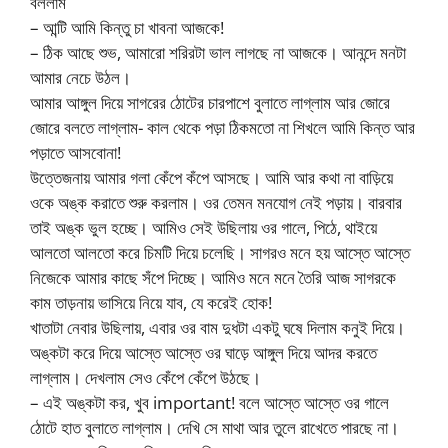
বললাম
– আন্টি আমি কিন্তু চা খাবনা আজকে!
– ঠিক আছে শুভ, আমারো শরিরটা ভাল লাগছে না আজকে। আনন্দে মনটা
আমার নেচে উঠল।
আমার আঙ্গুল দিয়ে সাগরের ঠোটের চারপাশে বুলাতে লাগ্লাম আর জোরে
জোরে বলতে লাগ্লাম- কাল থেকে পড়া ঠিকমতো না শিখলে আমি কিন্ত আর
পড়াতে আসবোনা!
উত্তেজনায় আমার গলা কেঁপে কঁপে আসছে। আমি আর কথা না বাড়িয়ে
ওকে অঙ্ক করাতে শুরু করলাম। ওর তেমন মনযোগ নেই পড়ায়। বারবার
তাই অঙ্ক ভুল হচ্ছে। আমিও সেই উছিলায় ওর গালে, পিঠে, থাইয়ে
আলতো আলতো করে চিমটি দিয়ে চলেছি। সাগরও মনে হয় আস্তে আস্তে
নিজেকে আমার কাছে সঁপে দিচ্ছে। আমিও মনে মনে তৈরি আজ সাগরকে
কাম তাড়নায় ভাসিয়ে নিয়ে যাব, যে করেই হোক!
খাতাটা নেবার উছিলায়, এবার ওর বাম দুধটা একটু ঘষে দিলাম কনুই দিয়ে।
অঙ্কটা করে দিয়ে আস্তে আস্তে ওর ঘাড়ে আঙ্গুল দিয়ে আদর করতে
লাগ্লাম। দেখলাম সেও কেঁপে কেঁপে উঠছে।
– এই অঙ্কটা কর, খুব important! বলে আস্তে আস্তে ওর গালে
ঠোটে হাত বুলাতে লাগ্লাম। দেখি সে মাথা আর তুলে রাখেতে পারছে না।