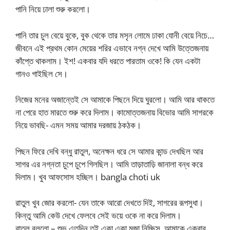
পানি নিয়ে ঢালা শুরু করলো।
পানি তার চুল বেয়ে বুকে, বুক থেকে তার মসৃন লোমে ঢাকা যোনী বেয়ে নিচে…
জীবনে এই প্রথম কোন মেয়ের শরির এভাবে নগ্ন দেখে আমি উত্তেজনায়
কাঁপ্তে থাকলাম। ইশ! একবার যদি ধরতে পারতাম ওকে! কি যেন একটা
গানও গাইছিল সে।
নিজের মনের অজান্তেই সে আমাকে পিছনে দিয়ে ঘুরলো। আমি আর থাকতে
না পেরে হাত মারতে শুরু করে দিলাম। কামোত্তজনায় বিভোর আমি সাগরকে
নিয়ে ভাবছি- এমন সময় আমার দরজায় ঠকঠক।
পিছন ফিরে দেখি বন্ধু রাতুল, অনেক্ষন ধরে সে আমার কান্ড দেখছিল আর
সাগর এর নগ্নতা চুপে চুপে গিলছিল। আমি তাড়াতাড়ি জানালা বন্ধ করে
দিলাম। খুব আফসোস হচ্ছিল। bangla choti uk
রাতুল খুব জোর করলো- যেন তাকে আরো দেখতে দিই, সাগরের রূপসুধা।
কিন্তু আমি কেউ দেখে ফেলবে সেই ভয়ে ওকে না করে দিলাম।
রাতুল বললো – শুভ এতদিন তুই একা একা মজা নিচ্ছিস, আমাকে একবার