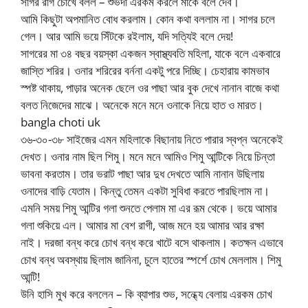
সাগর রাগ চোখে বলল – শুভদা এরকম করলে মাকে বলে দেব।
আমি কিছুটা অপমানিত বোধ করলাম। কোন কথা বললাম না। সাগর চলে
গেল। আর আমি ভয়ে সিঁটকে রইলাম, যদি সত্যিই বলে দেয়!
সাগরের মা ৩৪ বছর বয়স্কা একজন স্বাস্থ্যবতি মহিলা, যাকে বলে একবারে
জাস্তি শরির। ওনার শরিরের বর্ননা একটু পরে দিচ্ছি। চেহারায় কামভাব
স্পষ্ট থাকায়, পাড়ার অনেক ছেলে ওর পাছা আর বুক দেখে নানান বাজে কথা
বলত নিজেদের মাঝে। অনেকে মনে মনে ওনাকে নিয়ে হাত ও মারত।
bangla choti uk
৩৬-৩০-৩৮ সাইজের এমন মহিলাকে বিছানায় নিতে পারার স্বপ্ন অনেকেই
দেখত। ওনার নাম ছিল শিমু। মনে মনে আমিও শিমু আন্টিকে নিয়ে চিন্তা
ভাবনা করতাম। তার ভরাট পাছা আর দুধ দেখতে আমি নানান উছিলায়
ওনাদের বাড়ি যেতাম। কিন্তু তেমন একটা সুবিধা করতে পারছিলাম না।
এমনি সময় শিমু আন্টির গলা শুনতে পেলাম মা এর রূম থেকে। ভয়ে আমার
গলা শুকিয়ে এল। আমার মা বেশ রাগী, আজ মনে হয় আমার আর রক্ষা
নাই। দরজা বন্ধ করে চোখ বন্ধ করে খাটে বসে থাকলাম। কতক্ষন এভাবে
চোখ বন্ধ অবস্থায় ছিলাম জানিনা, চুলে হাতের স্পর্শে চোখ মেললাম। শিমু
আন্টি!
উনি হাসি মুখ করে বললেন – কি ব্যাপার শুভ, সন্ধ্যে বেলায় এরকম চোখ