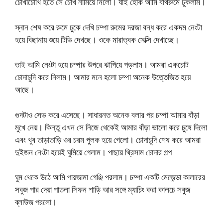
চোখাচোখি হতে সে চোখ নামিয়ে নিলো। যাই হোক আমি বাথরুমে ঢুকলাম।
স্নান শেষ করে রুমে ঢুকে দেখি চম্পা রুমের দরজা বন্ধ করে একদম নেংটা
হয়ে বিছানায় শুয়ে টিভি দেখছে। ওকে মারাত্বক সেক্সি দেখাচ্ছে।
তাই আমি নেংটা হয়ে চম্পার উপরে ঝাপিয়ে পড়লাম। আমরা একচোট
চোদাচুদি করে নিলাম। আমার মনে হলো চম্পা অনেক উত্তেজিত হয়ে
আছে।
গুদটাও সেভ করে এসেছে। সাধারনত অনেক বলার পর চম্পা আমার বাঁড়া
মুখে নেয়। কিন্তু এখন সে নিজে থেকেই আমার বাঁড়া ভালো করে চুষে দিলো
এবং খুব তাড়াতাড়ি ওর চরম পুলক হয়ে গেলো। চোদাচুদি শেষ করে আমরা
দুইজন নেংটা হয়েই ঘুমিয়ে গেলাম। পাছায় থ্রিসাম চোদার গল্প
ঘুম থেকে উঠে আমি পায়জামা গেঞ্জি পরলাম। চম্পা একটি মেজেন্ডা কালারের
সবুজ পার দেয়া পাতলা সিফন শাড়ি আর সঙ্গে ম্যাচিং করা কালচে সবুজ
ব্লাউজ পরলো।