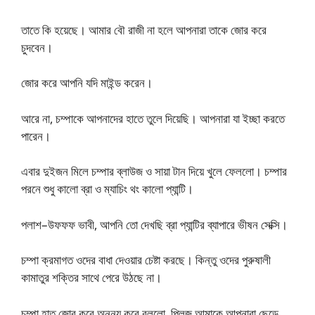
তাতে কি হয়েছে। আমার বৌ রাজী না হলে আপনারা তাকে জোর করে
চুদবেন।
জোর করে আপনি যদি মাইন্ড করেন।
আরে না, চম্পাকে আপনাদের হাতে তুলে দিয়েছি। আপনারা যা ইচ্ছা করতে
পারেন।
এবার দুইজন মিলে চম্পার ব্লাউজ ও সায়া টান দিয়ে খুলে ফেললো। চম্পার
পরনে শুধু কালো ব্রা ও ম্যাচিং থং কালো প্যান্টি।
পলাশ–উফফফ ভাবী, আপনি তো দেখছি ব্রা প্যান্টির ব্যাপারে ভীষন সেক্সি।
চম্পা ক্রমাগত ওদের বাধা দেওয়ার চেষ্টা করছে। কিন্তু ওদের পুরুষালী
কামাতুর শক্তির সাথে পেরে উঠছে না।
চম্পা হাত জোর করে অনুনয় করে বললো, প্লিজ আমাকে আপনারা ছেড়ে