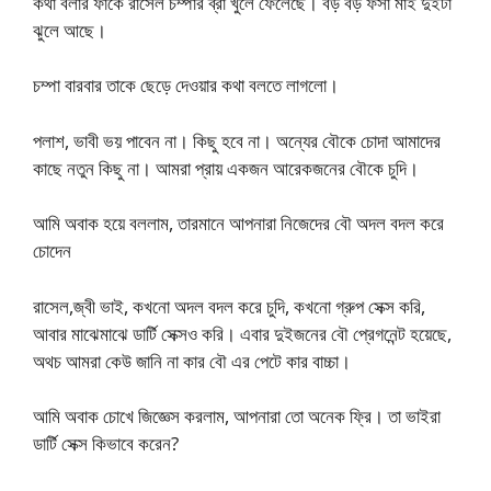
কথা বলার ফাঁকে রাসেল চম্পার ব্রা খুলে ফেলেছে। বড় বড় ফর্সা মাই দুইটা
ঝুলে আছে।
চম্পা বারবার তাকে ছেড়ে দেওয়ার কথা বলতে লাগলো।
পলাশ, ভাবী ভয় পাবেন না। কিছু হবে না। অন্যের বৌকে চোদা আমাদের
কাছে নতুন কিছু না। আমরা প্রায় একজন আরেকজনের বৌকে চুদি।
আমি অবাক হয়ে বললাম, তারমানে আপনারা নিজেদের বৌ অদল বদল করে
চোদেন
রাসেল,জ্বী ভাই, কখনো অদল বদল করে চুদি, কখনো গ্রুপ সেক্স করি,
আবার মাঝেমাঝে ডার্টি সেক্সও করি। এবার দুইজনের বৌ প্রেগনেন্ট হয়েছে,
অথচ আমরা কেউ জানি না কার বৌ এর পেটে কার বাচ্চা।
আমি অবাক চোখে জিজ্ঞেস করলাম, আপনারা তো অনেক ফ্রি। তা ভাইরা
ডার্টি সেক্স কিভাবে করেন?