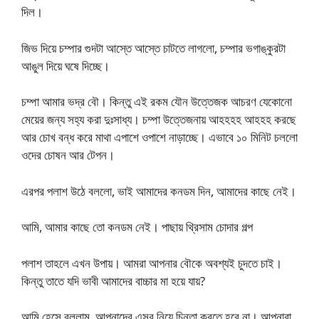
দিল।
জিভ দিয়ে চম্পার গুদটা আস্তে আস্তে চাটতে লাগলো, চম্পার ভগাঙ্কুরটা
আঙুল দিয়ে ঘষে দিচ্ছে।
চম্পা আমার ভদ্র বৌ। কিন্তু এই রকম যৌন উত্তেজক আচরণ যেকোনো
মেয়ের জন্য সহ্য করা দুঃসাধ্য। চম্পা উত্তেজনায় আহহহহ আহহহ করছে
আর চোখ বন্ধ করে মাথা এপাশে ওপাশে নাড়াচ্ছে। এভাবে ১০ মিনিট চললো
ওদের চোষন আর টেপন।
এরপর পলাশ উঠে বললো, ভাই আমাদের কনডম দিন, আমাদের কাছে নেই।
আমি, আমার কাছে তো কনডম নেই। পাছায় থ্রিসাম চোদার গল্প
পলাশ তাহলে এখন উপায়। আমরা আপনার বৌকে অবশ্যই চুদতে চাই।
কিন্তু তাতে যদি ভাবী আমাদের বাচ্চার মা হয়ে যায়?
আমি হেসে বললাম, আপনাদের এসব নিয়ে চিন্তা করতে হবে না। আপনারা