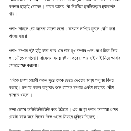
কনডম ছাড়াই চোদেন। কারন আমার বৌ নিয়মিত জন্মনিয়ন্ত্রন ট্যাবলেট
খায়।
পলাশ তাহলে তো অনেক ভালো হলো। কনডম লাগিয়ে চুদলে বেশি মজা
পাওয়া যায়না।
পলাশ চম্পার দুই হাটু ফাক করে ধরে তার মুখ চম্পার গুদে রেখে জিভ দিয়ে
গুদ চাটতে লাগলো। রাসেলও সময় নষ্ট না করে চম্পার দুই মাই নিয়ে আবার
খেলতে শুরু করলো।
এদিকে চম্পা বেচারী করুন সুরে তাকে ছেড়ে দেওয়ার জন্য অনুনয় বিনয়
করছে। চম্পার করুন অনুরোধ শুনে রাসেল চম্পার একটা মাইয়ের বোঁটা
কামড়ে ধরলো।
চম্পা জোরে আউউউউউউউ করে উঠলো। এর মধ্যে পলাশ আবারো গুদের
চেরাটা ফাক করে নিজের জিভ গুদের ভিতরে ঢুকিয়ে দিয়েছে।