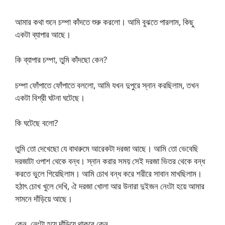
আমার কথা শুনে চম্পা কাঁদতে শুরু করলো। আমি বুঝতে পারলাম, কিছু
একটা ব্যাপার আছে।
কি ব্যাপার চম্পা, তুমি কাঁদছো কেন?
চম্পা ফোঁপাতে ফোঁপাতে বললো, আমি যখন দুপুরে স্নান করছিলাম, তখন
একটা বিশ্রী ঘটনা ঘটেছে।
কি ঘটেছে বলো?
তুমি তো দেখেছো যে বাথরুমে আরেকটা দরজা আছে। আমি তো ভেবেছি
দরজাটা ওপাশ থেকে বন্ধ। স্নান করার সময় সেই দরজা ভিতর থেকে বন্ধ
করতে ভুলে গিয়েছিলাম। আমি চোখ বন্ধ করে শরীরে সাবান মাখছিলাম।
হঠাৎ চোখ খুলে দেখি, ঐ দরজা খোলা আর উনারা দুইজন নেংটা হয়ে আমার
সামনে দাঁড়িয়ে আছে।
কেন, নেংটা হয়ে দাঁড়িয়ে থাকবে কেন