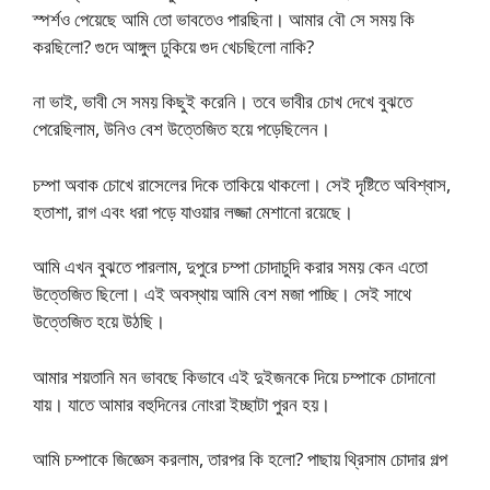
স্পর্শও পেয়েছে আমি তো ভাবতেও পারছিনা। আমার বৌ সে সময় কি
করছিলো? গুদে আঙ্গুল ঢুকিয়ে গুদ খেচছিলো নাকি?
না ভাই, ভাবী সে সময় কিছুই করেনি। তবে ভাবীর চোখ দেখে বুঝতে
পেরেছিলাম, উনিও বেশ উত্তেজিত হয়ে পড়েছিলেন।
চম্পা অবাক চোখে রাসেলের দিকে তাকিয়ে থাকলো। সেই দৃষ্টিতে অবিশ্বাস,
হতাশা, রাগ এবং ধরা পড়ে যাওয়ার লজ্জা মেশানো রয়েছে।
আমি এখন বুঝতে পারলাম, দুপুরে চম্পা চোদাচুদি করার সময় কেন এতো
উত্তেজিত ছিলো। এই অবস্থায় আমি বেশ মজা পাচ্ছি। সেই সাথে
উত্তেজিত হয়ে উঠছি।
আমার শয়তানি মন ভাবছে কিভাবে এই দুইজনকে দিয়ে চম্পাকে চোদানো
যায়। যাতে আমার বহুদিনের নোংরা ইচ্ছাটা পুরন হয়।
আমি চম্পাকে জিজ্ঞেস করলাম, তারপর কি হলো? পাছায় থ্রিসাম চোদার গল্প