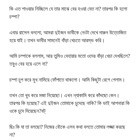
কি এত শাওয়ার নিচ্ছিলে যে তার মাঝে বের হওয়া যেত না? তারপর কি হলো
চম্পা?
এবার রাসেল বললো, আমরা দুইজন ভাবীকে নেংটা দেখে দারুন উত্তেজিত
হয়ে যাই। তখন ভাবীর সামনেই বাঁড়া খেচতে আরম্ভ করি।
আমি চম্পাকে বললাম, আর তুমিও বেহায়ার মতো ওদের বাঁড়া খেচা দেখছিলে?
তবু্ও বের হয়ে এলে না?
চম্পা চুপ করে মুখ নামিয়ে ফোঁপাতে থাকলো। আমি কিছুটা রেগে গেলাম।
তখন তো খুব করে মজা নিয়েছো। এখন ন্যাকামি করে কাঁদছো কেন।
তারপর কি হয়েছে? এই দুইজন তোমাকে চুদেছে নাকি? কি ভাই আপনারা কি
ওকে চুদে দিয়েছেন?বট্
ছিঃ কি যা তা বলছো? নিজের বৌকে এসব কথা বলতে তোমার লজ্জা করছে
না?