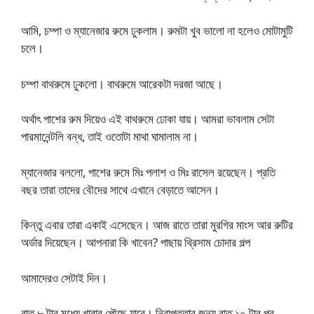
আমি, চম্পা ও ম্যানেজার রুমে ঢুকলাম। রুমটা খুব ভালো না হলেও মোটামুটি
চলে।
চম্পা বাথরুমে ঢুকলো। বাথরুমে আরেকটা দরজা আছে।
অর্থাৎ পাশের রুম দিয়েও এই বাথরুমে ঢোকা যায়। আমরা ভাবলাম সেটা
পারমানেন্টলি বন্ধ, তাই ওতোটা মাথা ঘামালাম না।
ম্যানেজার বললো, পাশের রুমে মিঃ পলাশ ও মিঃ রাসেল রয়েছেন। প্রতি
বছর তারা তাদের বৌদের সাথে এখানে বেড়াতে আসেন।
কিন্তু এবার তারা একাই এসেছেন। আজ রাতে তারা মুরগির মাংস আর রুটির
অর্ডার দিয়েছেন। আপনারা কি খাবেন? পাছায় থ্রিসাম চোদার গল্প
আমাদেরও সেটাই দিন।
রাত ৮ টার মধ্যে খাবার পৌছে যাবে। নিরাপত্তার জন্য রাত ১০ টার পর