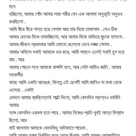
মনে
হচ্ছিলো, আমার পোঁদ আমার সারা শরীর যেন এক আলাদা অনুভূতি অনুভব
করছিলো .
আমি ধীরে ধীরে শান্ত হয়ে গেলাম আর তার দিকে তাকালাম . সেও ঠিক
আমার চোখের দিকে তাকাচ্ছিলো, আর আমার দিকে তাকিয়ে মুচকে হাসলো .
আমার জীবনে প্রথমবার আমি কোনো ছেলেকে দেখে লজ্জা পেলাম .
আমার অফিসে সবাই আমাকে ভয় করে, আমি সামনে এলেই সবাই চুপ হয়ে
যায় . আর
আমার পেছনে সবে আমাকে রাক্ষসি বলে, আর সেটা আমিও জানি . আমার
সহকর্মীর
কাছে আমি একটা আতঙ্ক, কিন্তু এই ছেলটি আমি জানিও না কথা থেকে
এসেছে . একটা
চোদনে আমার ব্যাক্তিত্তই পাল্টে দিলো, আমি কোনদিন স্বপ্নেও ভাবিনি
আমার
সঙ্গে কোনদিন এরকম হতে পারে . আমার নিজের প্রতি খুবই আন্ত বিশ্বাস
ছিলো, আর
মাই জানতাম আমাকে কোনকিছু আটকাতে পারেনা .
আমি আমার লক্ষ্য নির্ধারিত করে ফেলে ছিলাম, আমি আমার কোম্পানিতে