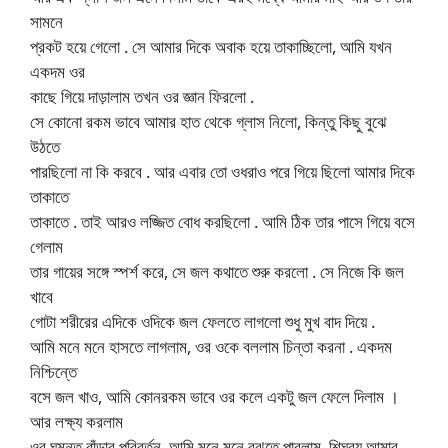
সামনে
প্রকট হয়ে গেলো . সে আমার দিকে অবাক হয়ে তাকাচ্ছিলো, আমি যখন
একদম ওর
কাছে গিয়ে দাড়ালাম তখন ওর জ্ঞান ফিরলো .
সে কোনো রকম ভাবে আমার হাত থেকে গ্লাস নিলো, কিন্তু কিছু বুঝে
উঠতে
পারছিলো না কি করবে . আর এবার তো ওধরাও পরে গিয়ে ছিলো আমার দিকে
তাকাতে
তাকাতে . তাই আরও লজ্জিত বোধ করছিলো . আমি ঠিক তার পাসে গিয়ে বসে
গেলাম
তার গায়ের সঙ্গে স্পর্শ করে, সে জল কথাতে শুরু করলো . সে নিজে কি জল
খাবে
গোটা শরীরের এদিকে ওদিকে জল ফেলতে লাগলো শুধু মুখ বাদ দিয়ে .
আমি মনে মনে হাসতে লাগলাম, ওর ওকে বললাম চিন্তা করনা . একদম
নিশ্চিন্তে
বসে জল খাও, আমি কোনরকম ভাবে ওর কলে একটু জল ফেলে দিলাম ।
আর লক্ষ্য করলাম
ওর ঘুমন্ত বাঁড়ার পরিবর্তন, আমি মনে মনে বুঝতে পারলাম, শিঘ্রয় আমার