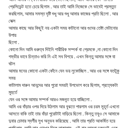
প্রেসিডেন্ট হতে চেয়ে ছিলাম . আর তাই আমি নিজেকে সে ভাবেই প্রস্তুত
করছিলাম, আমার সমস্ত দৃষ্টি শুধু আর শুধু আমার কাজের প্রতি ছিলো . আর
সেক্স
আমার কাছে আর কিছুই নয় একটা সময় কাটানো আর গুদের তেষ্টা মেটানোর
উপায়
ছিলো .
কোনো দিন আমি গুরুত্ব দিইনি শারীরিক সম্পর্ক বা প্রেমকে ,না কোনো দিন
গম্ভীর ভাবে চিন্তাও করি নি এই সব বিশয়ে . এখন কিন্তু আমার সঙ্গে যা
ঘটল
আমার মনের কোনো একটা কোঁনে যেন ভয় লুকোচ্ছিল . আর ওর সঙ্গে যতটুকু
সময়
কাটালাম দারুন আনন্দের আর পুরো সময়ই উপভোগ করে ছিলাম, প্রত্যেকটা
মুহুর্তে
যেন ওর সঙ্গে আমার সম্পর্ক আরও মজবুত হয়ে যাচ্ছিলো .
আমি ওর বাঁড়ার ওপর দিয়ে উঠলাম আর বুঝতে পারলাম ওর চরম মুহূর্ত এখনো
আসতে বাকি তাই তার বাঁড়া পুরোটাই দাড়িয়ে ছিলো . কিন্তু তবুও সে আমাকে
দুবার চোদার স্বর্গীয় সুখ অনুভব করিয়েছে . আমি তার প্রতি আকর্ষিত হয়ে
পরছিলাম, আমি তার চোখের দিকে তাকালাম . এই বার আমরা দুজনেই একে