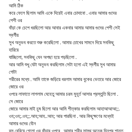
আমি ঠিক
করে ফেলে ছিলাম আমি একে দিয়েই এবার চোদাবো . এবার আমার গুদের
পেশী ওর
বাঁড়া কে চেপে ধরছিলো আর আবার একবার আমার আমার গুদের পেশী সেই
স্বর্গীয়
সুখ অনুভব করতে শুরু করেছিলো . আমার চোখের সামনে দিয়ে সবকিছু
হারিয়ে
যাচ্ছিলো, সবকিছু যেন অপছা হয়ে পড়ছিলো .
আর আমি শুধু যেটা অনুভব করছিলাম সেটা হলো এই স্বর্গীয় সুখ আমার
গোটা
শরীরের মধ্যে . আমি তাকে জড়িয়ে ধরলাম আমার বুকের ভেতরে আর জোরে
জোরে ওর
ওপরে লাফাতে লাগলাম যেহেতু আমার চরম মুহূর্ত আসার প্রস্তুতি ছিলো .
সে জোরে
জোরে আমার মাই চুষ ছিলো আর আমি শীত্কার করছিলাম আহাআআআ;;.
ওহ;ওহ;.ওহ;;.আহ;আহ..আহ; আর পারছিনা . আর কিছুক্ষণের মধ্যেই
আমার গুদের যৌন
রস বেরিয়ে গেলো ওর বাঁড়ার ওপরে . আমার শরীর সাস্থ অনেক দিনপর শান্ত