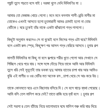
প্যান্ট তুলে পড়তে বসে যাই। দরজা খুলে দেখি দিদিমণির মা ।
আমার তো মেজাজ খোচে গেলো। মনে মনে বললাম শালী রেন্ডি মাগীর মা
তোকেও এখনই আসতে হলো চুতমারানী আমর চোদাই হলো না তোর
বেটিকে। ঘরে ঢুকেই তাঁর নাকে একটা ঝাঁঝালো গন্ধ লাগলো।
কিছুটা অনুমান করলেও সে না বুঝেই বলে কিসের গন্ধ এটা ঘরে? দিদিমনি
বলে একটা রুম স্প্রে, কিছুক্ষণ পর আসল গন্ধ বেরিয়ে আসবে। চুদার গল্প
মালতী দিদিমনির মা কিছু না বলে কল্পারে শরীর ধুতে গেলো আর সেখানে সে
পিচ্ছিল খেয়ে পরে যায়। সঙ্গে সঙ্গে দৌড়ে গিয়ে তাকে আমি আর দিদিমনি
তুলে ধরি সেই মুহূর্তেই তার ডবকা দুদু আমার হাতের চাপা খায় আর আমিও
বুঝি এই মাগীর ও ওর বেটির মত অনেক রস , চাপা খেয়ে সে আঃ করে উচ।
তাকে কোনমতে ঘরে এনে বিছানায় বসিয়ে দি। সে বলে ঘাড়ে ব্যথা পেয়েছে।
আমি বলি তেল মালিশ করে দেই? তাতে রাজি হয়ে হ্যাঁ বলে । চুদার গল্প
সেই সরসা র তেল হাঁটছে নিয়ে ভালোভাবে ঘষে মালিশ শুরু করি ঘাড় দিয়ে