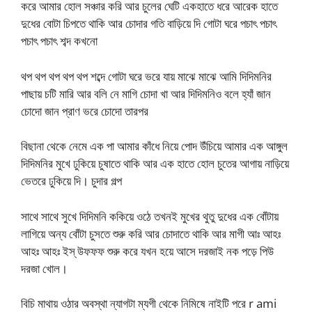
করে আমার হোল সঞ্চার করি আর চুলের ঘেটি একহাতে ধরে আরেক হাতে
দুধের বোটা চিপতে থাকি আর চোদার গতি বাড়িয়ে দি গোটা ঘরে পচাৎ পচাৎ
পচাৎ পচাৎ শব্দ কখনো
থপ থপ থপ থপ থপ শব্দে গোটা ঘরে ভরে যায় মাঝে মাঝে আমি দিদিমনির
পাছায় চটি মারি আর বলি নে মাগি চোদা খা আর দিদিমনিও বলে হ্যাঁ জান
চোদো জান প্রাণ ভরে চোদো তারপর
বিছানা থেকে নেমে এক পা আমার কাঁধে নিয়ে পোদ উঁচিয়ে আমার এক আঙ্গুল
দিদিমনির মুখে ঢুকিয়ে চুষাতে থাকি আর এক হাতে হোল চুতের আগায় নাড়িয়ে
ভেতরে ঢুকিয়ে দি। চুদার গল্প
সাথে সাথে সুখে দিদিমনি ককিয়ে ওঠে তখনই মুখের থুতু দুধের এক বোঁটায়
লাগিয়ে অন্য বোঁটা চুসতে শুরু করি আর চোদাতে থাকি আর মাগী আঃ আহঃ
আহঃ আহঃ ইস্ উফফফ শুরু করে যখন হয়ে আসে দরজাই নক পড়ে পিউ
দরজা খোল।
বিচি মাথায় ওঠার অবস্থা ন্যাগটা ম্যগী থেকে নিমিষে নাইটি পরে r ami