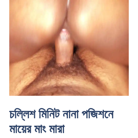
চল্লিশ মিনিট নানা পজিশনে
মায়ের মাং মারা