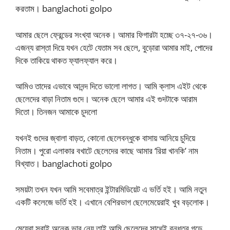
করতাম। banglachoti golpo
আমার ছেলে ফ্রেন্ডের সংখ্যা অনেক। আমার ফিগারটা হচ্ছে ৩৭-২৭-৩৬।
এজন্য রাস্তা দিয়ে যখন হেটে যেতাম সব ছেলে, বুড়োরা আমার মাই, পোদের
দিকে তাকিয়ে থাকত ফ্যালফ্যাল করে।
আমিও তাদের এভাবে আনন্দ দিতে ভালো লাগত। আমি ক্লাস এইট থেকে
ছেলেদের বাড়া নিতাম গুদে। অনেক ছেলে আমার এই গুদটাকে আরাম
দিতো। তিনজন আমাকে চুদলো
যখনই গুদের জ্বালা বাড়ত, কোনো ছেলেবন্ধুকে বাসায় আনিয়ে চুদিয়ে
নিতাম। পুরো এলাকার বখাটে ছেলেদের কাছে আমার ‘রিয়া খানকি’ নাম
বিখ্যাত। banglachoti golpo
সময়টা তখন যখন আমি সবেমাত্র ইন্টারমিডিয়েট এ ভর্তি হই। আমি নতুন
একটি কলেজে ভর্তি হই। এখানে বেশিরভাগ ছেলেমেয়েরাই খুব বড়লোক।
মেয়েরা সবাই অনেক ভাব নেয় তাই আমি ছেলেদের সাথেই বন্ধুত্ব গড়ে