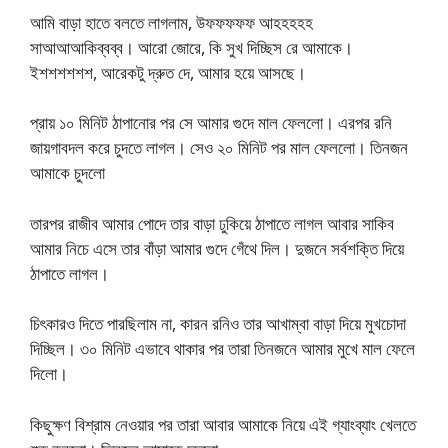
আমি বাড়া হাতে বলতে লাগলাম, উফফফফফ আহহহহহ
সাআআআকিব্বব্ব। আরো জোরে, কি সুখ দিচ্ছিস রে আমাকে।
ইশশশশশশ, আরেকটু দ্রুত দে, আমার হয়ে আসছে।
প্রায় ১০ মিনিট ঠাপানোর পর সে আমার গুদে মাল ফেললো। এরপর রনি
জায়গাবদল করে চুদতে লাগল। সেও ২০ মিনিট পর মাল ফেললো। তিনজন
আমাকে চুদলো
তারপর রাজীব আমার পোদে তার বাড়া ঢুকিয়ে ঠাপাতে লাগল আবার সাকিব
আমার নিচে এসে তার বাঁড়া আমার গুদে গেঁথে দিল। দুজনে সর্বশক্তি দিয়ে
ঠাপাতে লাগল।
চিৎকারও দিতে পারছিলাম না, কারন রনিও তার আখাম্বা বাড়া দিয়ে মুখচোদা
দিচ্ছিল। ৩০ মিনিট এভাবে থাকার পর তারা তিনজনে আমার মুখে মাল ফেলে
দিলো।
কিছুক্ষণ বিশ্রাম নেওয়ার পর তারা আবার আমাকে নিয়ে এই গ্যাংব্যাং খেলতে