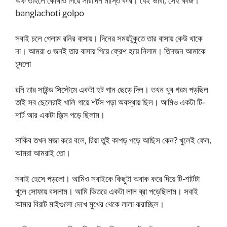
অফ তাহলে কোথাও গিয়ে সারাদিন মাস্তি করি। যেই ভাবা, সেই কাজ।
banglachoti golpo
সবাই চলে গেলাম রনির বাসায়। দিনের সময়টুকুতে তার বাসায় কেউ থাকে
না। আমরা ৩ জনই তার বাসায় গিয়ে ফ্রেশ হয়ে নিলাম। তিনজন আমাকে
চুদলো
রনি তার সাউন্ড সিস্টেমে একটা হট গান ছেড়ে দিল। তখন খুব গরম পড়ছিল
তাই সব ছেলেরাই খালি গায়ে শর্টস পড়া অবস্থায় ছিল। আমিও একটা টি-
শার্ট আর একটা জিন্স পড়ে ছিলাম।
সাকিব তখন মজা করে বলে, রিয়া তুই কাপড় পড়ে আছিস কেন? খুলেই ফেল,
আমরা আমরাই তো।
সবাই হেসে পড়লো। আমিও সবাইকে কিছুটা অবাক করে দিয়ে টি-শার্টটা
খুলে সোফায় বসলাম। আমি ভিতরে একটা লাল ব্রা পড়েছিলাম। সবাই
আমার বিরাট মাইগুলো দেখে মুখের থেকে লালা ঝরাচ্ছিল।