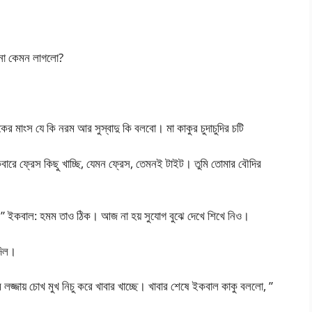
্না কেমন লাগলো?
ের মাংস যে কি নরম আর সুস্বাদু কি বলবো। মা কাকুর চুদাচুদির চটি
ারে ফ্রেস কিছু খাচ্ছি, যেমন ফ্রেস, তেমনই টাইট। তুমি তোমার বৌদির
।” ইকবাল: হমম তাও ঠিক। আজ না হয় সুযোগ বুঝে দেখে শিখে নিও।
দিল।
লজ্জায় চোখ মুখ নিচু করে খাবার খাচ্ছে। খাবার শেষে ইকবাল কাকু বললো, ”