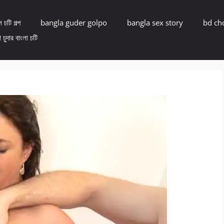
 চটি গল্প
bangla guder golpo
bangla sex story
bd ch
 চুদার বাংলা চটি