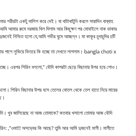
তোমার শরীরটা একটু মালিশ করে দেই। যা খাটাখাটুনি করলে সারাদিন বাব্বাহ
 আমি আমার রুমে দরজায় খিল দিলাম আর কিছুক্ষণ পর মোবাইলে নাক ডাকার
দুজনেই নিশ্চিত হলো যে,আমি গভীর ঘুমে আচ্ছন্ন। মা কাকুর চুদাচুদির চটি
লার পাশে লুকিয়ে ভিতরে কি হচ্ছে তা দেখতে লাগলাম। bangla choti x
িচ্ছে। এরপর শিরিন বললো,” বৌদি কাপরটা ছেড়ে বিছানায় উপর হয়ে শোও।
 পড়লো। শিরিন বিছানার উপর বসে তেলের বোতল থেকে তেল হাতে নিয়ে মায়ের
ছে।
 বৌদি। খুব জালিয়েছে না আজ তোমাকে? কতবার খসালো তোমার আজ বৌদি
শিরিন: ,”ওমা!!! অসভ্যের কি আছে? তুমি আর আমি দুজনেই মাগী। মাগীতে