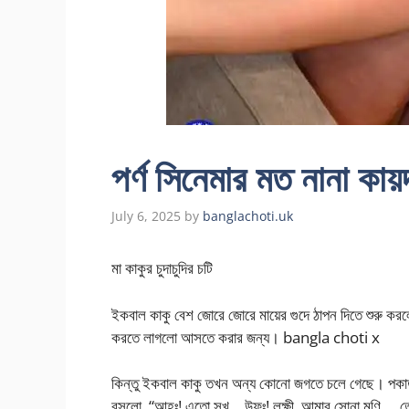
পর্ণ সিনেমার মত নানা কায়
July 6, 2025
by
banglachoti.uk
মা কাকুর চুদাচুদির চটি
ইকবাল কাকু বেশ জোরে জোরে মায়ের গুদে ঠাপন দিতে শুরু কর
করতে লাগলো আসতে করার জন্য। bangla choti x
কিন্তু ইকবাল কাকু তখন অন্য কোনো জগতে চলে গেছে। পকাত 
বসলো, “আহঃ! এতো সুখ… উফঃ! লক্ষী, আমার সোনা মণি…. 