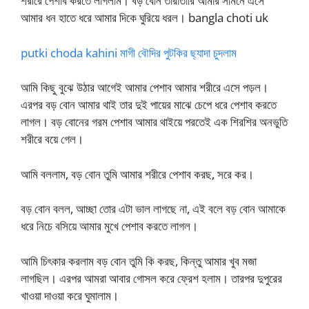
শরীরে পেশাব করতে লাগলাম। বড় বোন তারাতারি আমার সামনে এসে
আমার ধন হাতে ধরে আমার দিকে ঘুরিয়ে ধরল। bangla choti uk
putki choda kahini মাগী বৌদির পুটকির ছ্যাদা চুদলাম
আমি কিছু বুঝে উঠার আগেই আমার পেশাব আমার শরীরে এসে পড়ল।
এরপর বড় বোন আমার থাই তার দুই পায়ের মাঝে চেপে ধরে পেশাব করতে
লাগল। বড় বোনের গরম পেশাব আমার থাইয়ে পরতেই এক শিরশির অনভুতি
শরীরে বয়ে গেল।
আমি বললাম, বড় বোন তুমি আমার শরীরে পেশাব করছ, সরে কর।
বড় বোন বলল, আচ্ছা তোর এটা ভাল লাগছে না, এই বলে বড় বোন আমাকে
ধরে নিচে বসিয়ে আমার মুখে পেশাব করতে লাগল।
আমি চিৎকার করলাম বড় বোন তুমি কি করছ, কিন্তু আমার খুব মজা
লাগছিল। এরপর আমরা আবার গোসল করে ফ্রেশ হলাম। তারপর দুপুরের
খাওয়া দাওয়া করে ঘুমালাম।