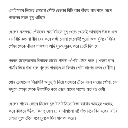
একইসাথে নিজের রসালো ঠোঁটে ছেলের বিচি আর বাঁড়ার মাঝখানে রেখে
পাগলের মতন চুমু খাচ্ছিল
ছেলের মস্তবড় পেঁয়াজের মত বিচিতে চুমু খেতে খেতেই ভাবছিল উফফ এত
বড় বিচি কত না বীর্য বের করে লক্ষ্মী সোনা ছেলেটা! পুরো জিভ বুলিয়ে বিচির
গোঁড়া থেকে বাঁড়ার মাঝখান অব্দি সুরুৎ সুরুৎ করে চেটে দিল সে
প্রবল উত্তেজনায় বিনায়ক মায়ের গাবদা খোঁপাটা টেনে ধরল। শক্ত করে
গার্ডার দিয়ে বাঁধা বলে খুলতে পারছিল না বিভার মোটা সাপের মতন বেণীটা।
ধোন চোষানোর সিরসিরি অনুভূতি নিয়ে সজোরে টেনে ধরল মায়ের খোঁপা, যেন
সমূলে গোড়া থেকে উৎপাটিত করে নেবে মায়ের সাপের মত বড় বেণী
ছেলের গায়ের জোরে নিজের চুল টানাটানিতে বিভা ব্যাথায় আহহহ ওহহহ
করে কঁকিয়ে উঠল, কিন্তু ধোন চোষা থামালো না! দাঁত দিয়ে বিনায়কের বিচির
চামড়া মুখে টেনে ধরে চুলকে দিল হালকা করে।