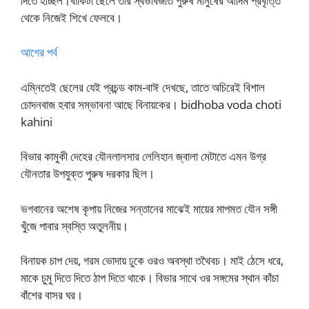
দিতে হচ্ছিল।বাকিটা ছেলে তার স্বভাবজাত পুরুষ মানুষের আদিম প্রবৃত্তি
থেকে নিজেই শিখে ফেলবে।
আগের পর্ব
এম্নিতেই ছেলের যেই প্রচন্ড কাম-বাঈ দেখছে, তাতে অচিরেই বিশাল
চোদনবাজ হবার সম্ভাবনা আছে বিনায়কের। bidhoba voda choti
kahini
বিভার কামুকী দেহের যৌনলালসার লেলিহান জ্বালা মেটাতে এমন উগ্র
যৌনতার উপযুক্ত পুরুষ দরকার ছিল।
ভগবানের অশেষ কৃপায় নিজের সন্তানের মাঝেই মায়ের মাপমত যৌন সঙ্গী
খুঁজে পাবার স্বস্তি অতুলনীয়।
বিনায়ক চাপ দেয়, গরম ভোদায় ঢুকে ওরও অবস্থা তথৈবচ। মাই ঠেসে ধরে,
মাকে চুমু দিতে দিতে ঠাপ দিতে থাকে। বিভার সাথে ওর সঙ্গমের স্থান কাঁচা
বাঁশের বাসর ঘর।