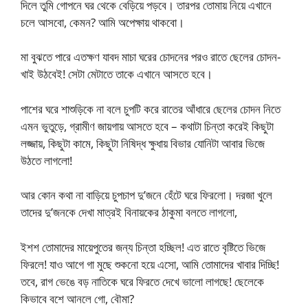
দিলে তুমি গোপনে ঘর থেকে বেড়িয়ে পড়বে। তারপর তোমায় নিয়ে এখানে
চলে আসবো, কেমন? আমি অপেক্ষায় থাকবো।
মা বুঝতে পারে এতক্ষণ যাবদ মাচা ঘরের চোদনের পরও রাতে ছেলের চোদন-
খাই উঠবেই! সেটা মেটাতে তাকে এখানে আসতে হবে।
পাশের ঘরে শাশুড়িকে না বলে চুপটি করে রাতের আঁধারে ছেলের চোদন নিতে
এমন ভুতুড়ে, গ্রামীণ জায়গায় আসতে হবে – কথাটা চিন্তা করেই কিছুটা
লজ্জায়, কিছুটা কামে, কিছুটা নিষিদ্ধ ক্ষুধায় বিভার যোনিটা আবার ভিজে
উঠতে লাগলো!
আর কোন কথা না বাড়িয়ে চুপচাপ দু’জনে হেঁটে ঘরে ফিরলো। দরজা খুলে
তাদের দু’জনকে দেখা মাত্রই বিনায়কের ঠাকুমা বলতে লাগলো,
ইশশ তোমাদের মায়েপুতের জন্য চিন্তা হচ্ছিল! এত রাতে বৃষ্টিতে ভিজে
ফিরলে! যাও আগে গা মুছে শুকনো হয়ে এসো, আমি তোমাদের খাবার দিচ্ছি!
তবে, রাগ ভেঙে বড় নাতিকে ঘরে ফিরতে দেখে ভালো লাগছে! ছেলেকে
কিভাবে বশে আনলে গো, বৌমা?