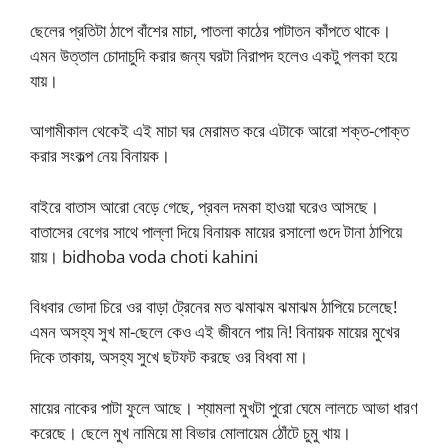
ছেলের প্রতিটা ঠাপে বাঁশের মাচা, পাতলা কাঠের পাটাতন কাঁপতে থাকে।
এমন উত্তাল চোদাচুদি করার জন্য ঘরটা নিরাপদ হলেও একটু পলকা হয়ে
যায়।
আগামীকাল থেকেই এই মাচা ঘর মেরামত করে এটাকে আরো শক্ত-পোক্ত
করার সংকল্প নেয় বিনায়ক।
বাইরে বাতাস আরো বেড়ে গেছে, প্রবল দমকা হাওয়া ঘরেও আসছে।
বাতাসের বেগের সাথে পাল্লা দিয়ে বিনায়ক মায়ের রসালো গুদে টানা ঠাপিয়ে
য়ায়। bidhoba voda choti kahini
বিধবার ভোদা চিরে ওর বাড়া ট্রেনের মত ঝমাঝম ঝমাঝম ঠাপিয়ে চলেছে!
এমন অসহ্য সুখ মা-ছেলে কেও এই জীবনে পায় নি! বিনায়ক মায়ের মুখের
দিকে তাকায়, অসহ্য সুখে ছটফট করছে ওর বিধবা মা।
মায়ের নাকের পাটা ফুলে আছে। শ্যামলা মুখটা পুরো ঘেমে লালচে আভা ধারণ
করেছে। ছেলে মুখ নামিয়ে মা বিভার মোলায়েম ঠোঁটে চুমু খায়।