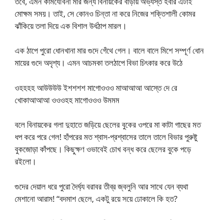
তবে, এমন কামযৌবনা মার জন্য বিনায়কের বাড়ায় অভ্যস্ত হবার এটাই
মোক্ষম সময়। তাই, সে কোনও চিন্তা না করে নিজের শক্তিশালী কোমর
ঝাঁকিয়ে তলা দিয়ে এক বিশাল উর্ধঠাপ মারল।
এক ঠাপে পুরো ধোনখানা মার গুদে গেঁথে গেল। বালে বালে মিশে সম্পূর্ণ ধোন
মায়ের গুদে অদৃশ্য। এমন আচমকা তলঠাপে বিভা চিৎকার করে উঠে
ওহহহহ আউউউউ ইশশশশ মাগোওওও মাআআআ আস্তে দে রে
খোকাআআআ ওওওহহ মাগোওওও উমমম
বলে বিনায়কের গলা দুহাতে জড়িয়ে ছেলের বুকের ওপরে মা কাটা গাছের মত
ধপ করে পরে গেল! হাঁপরের মত শ্বাস-প্রশ্বাসের তালে তালে বিভার পুরুষ্টু
বুকজোড়া কাঁপছে। কিছুক্ষণ ওভাবেই চোখ বন্ধ করে ছেলের বুকে পড়ে
রইলো।
গুদের দেয়াল ধরে পুরো দৈর্ঘ্য বরাবর তীব্র জ্বলুনি আর সাথে যেন ব্যথা
মেশানো আরাম! “বদমাশ ছেলে, একটু রয়ে সয়ে ঢোকালে কি হত?