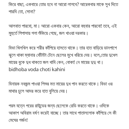
কিরে বাছা, একবারে তোর হবে না আরো লাগবে? আরেকবার মাকে সুখ দিতে
পারবি তো, সোনা?
আলবাত পারবো, মা। আরো একবার কেন, আরো বহুবার পারবো! তবে, এই
মুহুর্তে পিপাসায় গলা শুঁকিয়ে গেছে, জল খাওয়া দরকার।
বিভা খিলখিল করে শরীর কাঁপিয়ে হাসতে থাকে। তার হাত বাড়িয়ে ডানপাশে
ঝুলে থাকা ম্যানার বোঁটাটা টেনে ছেলের মুখে ধরিয়ে দেয়। বলে,তোর দুধেল
মায়ের বুকে দুধ থাকতে জল খাবি কেন, বোকা! নে মায়ের দুদু খা।
bidhoba voda choti kahini
বিনায়ক নবজন্ম পাওয়া শিশুর মত মায়ের দুধ পান করতে থাকে। বিভা ওর
মাথার চুলে আদর করে হাত বুলিয়ে দেয়।
পরম যত্নে পরের রাউন্ডের জন্য ছেলেকে রেডি করতে থাকে। ওদিকে
আকাশ অবিরাম বর্ষণ করেই যাচ্ছে। তার সাথে পাতাললোক কাঁপিয়ে সে কী
মেঘের গর্জন!