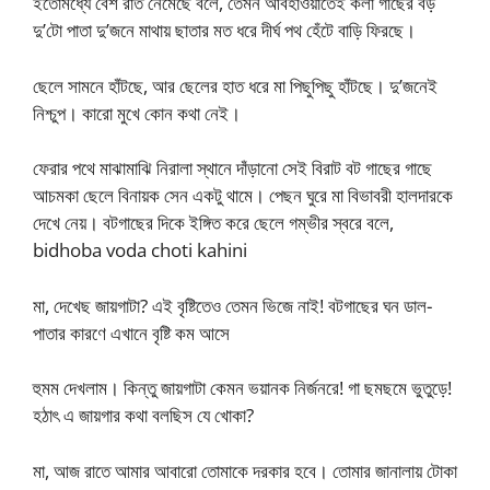
ইতোমধ্যে বেশ রাত নেমেছে বলে, তেমন আবহাওয়াতেই কলা গাছের বড়
দু’টো পাতা দু’জনে মাথায় ছাতার মত ধরে দীর্ঘ পথ হেঁটে বাড়ি ফিরছে।
ছেলে সামনে হাঁটছে, আর ছেলের হাত ধরে মা পিছুপিছু হাঁটছে। দু’জনেই
নিশ্চুপ। কারো মুখে কোন কথা নেই।
ফেরার পথে মাঝামাঝি নিরালা স্থানে দাঁড়ানো সেই বিরাট বট গাছের গাছে
আচমকা ছেলে বিনায়ক সেন একটু থামে। পেছন ঘুরে মা বিভাবরী হালদারকে
দেখে নেয়। বটগাছের দিকে ইঙ্গিত করে ছেলে গম্ভীর স্বরে বলে,
bidhoba voda choti kahini
মা, দেখেছ জায়গাটা? এই বৃষ্টিতেও তেমন ভিজে নাই! বটগাছের ঘন ডাল-
পাতার কারণে এখানে বৃষ্টি কম আসে
হুমম দেখলাম। কিন্তু জায়গাটা কেমন ভয়ানক নির্জনরে! গা ছমছমে ভুতুড়ে!
হঠাৎ এ জায়গার কথা বলছিস যে খোকা?
মা, আজ রাতে আমার আবারো তোমাকে দরকার হবে। তোমার জানালায় টোকা