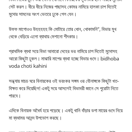
সেট করল। ধীরে ধীরে নিজের পাছাসহ কোমর নামিয়ে হালকা চাপ দিতেই
মুদোর সামনের অংশ ভেতরে ঢুকে গেল যেন।
উফফ মাগোওও উহহহহহ কি মোটারে তোর ধোন, খোকামনি”, বিভার মুখ
থেকে বেড়িয়ে এলো ব্যাথায় মেশানো শীৎকার।
প্রাথমিক ব্যথা সয়ে বিভা আবারো দেহের ভর নামিয়ে চাপ দিতেই মুদোসহ
আরো কিছুটা ঢুকল। মাঝারি মাপের ব্যথা হচ্ছে বিভার গুদে। bidhoba
voda choti kahini
সন্ধ্যায় মাচচ ঘরে বিনায়কের ওই ভয়ংকর সঙ্গম ওর যৌনাঙ্গকে কিছুটা খত-
বিক্ষত করে দিয়েছিল! একটু সয়ে আসলেই বিভাবরী জানে সে পুরোটা নিতে
পারবে।
এদিকে বিনায়ক অধৈর্য হয়ে পড়েছে। একটু খানি বাঁড়ার ডগা মায়ের গুদে নিয়ে
মা ব্যথাময় আনন্দ উপভোগ করছে।