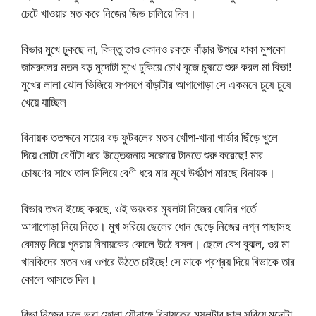
চেটে খাওয়ার মত করে নিজের জিভ চালিয়ে দিল।
বিভার মুখে ঢুকছে না, কিন্তু তাও কোনও রকমে বাঁড়ার উপরে থাকা মুশকো
জামরুলের মতন বড় মুদোটা মুখে ঢুকিয়ে চোখ বুজে চুষতে শুরু করল মা বিভা!
মুখের লালা ঝোল ভিজিয়ে সপসপে বাঁড়াটার আগাগোড়া সে একমনে চুষে চুষে
খেয়ে যাচ্ছিল
বিনায়ক ততক্ষনে মায়ের বড় ফুটবলের মতন খোঁপা-খানা গার্ডার ছিঁড়ে খুলে
দিয়ে মোটা বেণীটা ধরে উত্তেজনায় সজোরে টানতে শুরু করেছে! মার
চোষণের সাথে তাল মিলিয়ে বেণী ধরে মার মুখে উর্ধঠাপ মারছে বিনায়ক।
বিভার তখন ইচ্ছে করছে, ওই ভয়ংকর মুষলটা নিজের যোনির গর্তে
আগাগোড়া নিয়ে নিতে। মুখ সরিয়ে ছেলের ধোন ছেড়ে নিজের নগ্ন পাছাসহ
কোমড় নিয়ে পুনরায় বিনায়কের কোলে উঠে বসল। ছেলে বেশ বুঝল, ওর মা
খানকিদের মতন ওর ওপরে উঠতে চাইছে! সে মাকে প্রশ্রয় দিয়ে বিভাকে তার
কোলে আসতে দিল।
বিভা নিজের চুলে ভরা ফোলা যৌনাঙ্গে বিনায়কের মুষলটার ছাল সরিয়ে মুদোটা