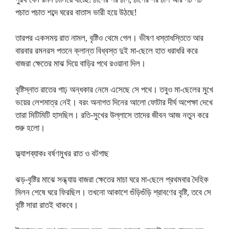
পচাত পচাত শব্দে ঘরের বাতাস ভারী হয়ে উঠছে!
তারপর একসময় রাত নামল, বৃষ্টিও থেমে গেল। ভীষণ ধস্তাধস্তিতে আর
বারবার রমনরস পতনে ক্লান্ত বিধ্বস্ত দুই মা-ছেলে হাত ধরাধরি করে
বাজরা ক্ষেতের মাঝ দিয়ে বাড়ির পথে রওয়ানা দিল।
বৃষ্টিস্নাত রাতের গাঢ় অন্ধকার নেমে এসেছে সে পথে। তবুও মা-ছেলের মুখে
ভয়ের লেশমাত্র নেই। বরং অনাগত দিনের আলো ফোটার দীর্ঘ অপেক্ষা দেখে
তারা মিটিমিটি হাসছিল। রতি-সুখের উল্লাসে তাদের জীবন আজ নতুন করে
শুরু হলো।
ফ্ল্যাশব্যাকঃ বর্ষণমুখর রাত ও বটগাছ
ঝড়-বৃষ্টির মাঝে সন্ধ্যায় বাজরা ক্ষেতের মাচা ঘরে মা-ছেলে প্রথমবার দৈহিক
মিলন শেষে ঘরে ফিরছিল। তখনো আকাশে গুঁড়িগুঁড়ি শ্রাবণের বৃষ্টি, তবে সে
বৃষ্টি সারা রাতই থাকবে।