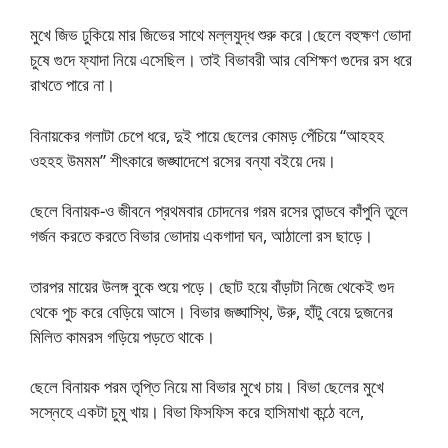
মুখে জিভ ঢুকিয়ে মার জিভের সাথে মল্লযুদ্ধ শুরু করে।ছেলে বহুক্ষণ ভোদা
চুষে গুদে ফ্যাদা নিয়ে এসেছিল। তাই বিভাবরী আর বেশিক্ষণ গুদের রস ধরে
রাখতে পারে না।
বিনায়কের গলাটা চেপে ধরে, দুই পায়ে ছেলের কোমড় পেঁচিয়ে “আহহহ
ওহহহ উমমম” শীৎকারে জঙ্ঘাদেশে রসের বন্যা বইয়ে দেয়।
ছেলে বিনায়ক-ও জীবনে প্রথমবার চোদনের গরম রসের তান্ডবে কাঁপুনি তুলে
গর্জন করতে করতে বিভার ভোদায় একগাদা ঘন, আঠালো রস ছাড়ে।
তারপর মায়ের উলঙ্গ বুকে শুয়ে পড়ে। ছোট হয়ে বাঁড়াটা নিজে থেকেই গুদ
থেকে পুচ করে বেড়িয়ে আসে। বিভার জঙ্ঘাস্থি, উরু, হাঁটু বেয়ে দুজনের
মিলিত কামরস গড়িয়ে পড়তে থাকে।
ছেলে বিনায়ক পরম তৃপ্তি নিয়ে মা বিভার মুখে চায়। বিভা ছেলের মুখে
সস্নেহে একটা চুমু খায়। বিভা ফিসফিস করে হাসিমাখা কন্ঠে বলে,