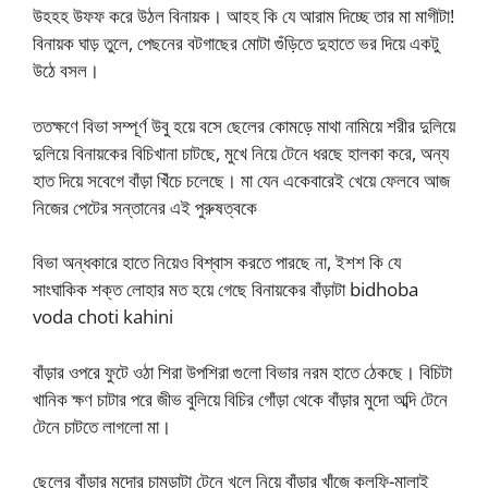
উহহহ উফফ করে উঠল বিনায়ক। আহহ কি যে আরাম দিচ্ছে তার মা মাগীটা!
বিনায়ক ঘাড় তুলে, পেছনের বটগাছের মোটা গুঁড়িতে দুহাতে ভর দিয়ে একটু
উঠে বসল।
ততক্ষণে বিভা সম্পূর্ণ উবু হয়ে বসে ছেলের কোমড়ে মাথা নামিয়ে শরীর দুলিয়ে
দুলিয়ে বিনায়কের বিচিখানা চাটছে, মুখে নিয়ে টেনে ধরছে হালকা করে, অন্য
হাত দিয়ে সবেগে বাঁড়া খিঁচে চলেছে। মা যেন একেবারেই খেয়ে ফেলবে আজ
নিজের পেটের সন্তানের এই পুরুষত্বকে
বিভা অন্ধকারে হাতে নিয়েও বিশ্বাস করতে পারছে না, ইশশ কি যে
সাংঘাকিক শক্ত লোহার মত হয়ে গেছে বিনায়কের বাঁড়াটা bidhoba
voda choti kahini
বাঁড়ার ওপরে ফুটে ওঠা শিরা উপশিরা গুলো বিভার নরম হাতে ঠেকছে। বিচিটা
খানিক ক্ষণ চাটার পরে জীভ বুলিয়ে বিচির গোঁড়া থেকে বাঁড়ার মুদো অব্দি টেনে
টেনে চাটতে লাগলো মা।
ছেলের বাঁড়ার মুদোর চামড়াটা টেনে খুলে নিয়ে বাঁড়ার খাঁজে কুলফি-মালাই