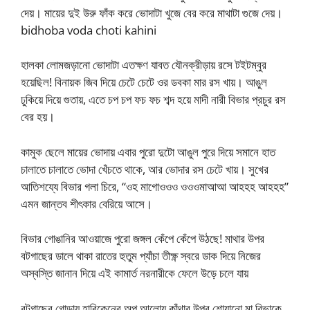
দেয়। মায়ের দুই উরু ফাঁক করে ভোদাটা খুজে বের করে মাথাটা গুজে দেয়।
bidhoba voda choti kahini
হালকা লোমজড়ানো ভোদাটা এতক্ষণ যাবত যৌনক্রীড়ায় রসে টইটম্বুর
হয়েছিল! বিনায়ক জিব দিয়ে চেটে চেটে ওর ডবকা মার রস খায়। আঙুল
ঢুকিয়ে দিয়ে গুতায়, এতে চপ চপ ফচ ফচ শব্দ হয়ে মাদী নারী বিভার প্রচুর রস
বের হয়।
কামুক ছেলে মায়ের ভোদায় এবার পুরো দুটো আঙুল পুরে দিয়ে সমানে হাত
চালাতে চালাতে ভোদা খেঁচতে থাকে, আর ভোদার রস চেটে খায়। সুখের
আতিশয্যে বিভার গলা চিরে, “ওহ মাগোওওও ওওওমাআআ আহহহ আহহহ”
এমন জান্তব শীৎকার বেরিয়ে আসে।
বিভার গোঙানির আওয়াজে পুরো জঙ্গল কেঁপে কেঁপে উঠছে! মাথার উপর
বটগাছের ডালে থাকা রাতের হুতুম প্যাঁচা তীক্ষ্ণ স্বরে ডাক দিয়ে নিজের
অস্বস্তি জানান দিয়ে এই কামার্ত নরনারীকে ফেলে উড়ে চলে যায়
বটগাছের গোড়ায় হারিকেনের অল্প আলোয় কাঁথার উপর শোয়ানো মা বিভাকে