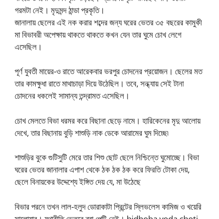
গরমটা নেই। মৃদুমন্দ ঠান্ডা প্রকৃতি।
জানালায় ছেলের এই নক করার শব্দের জন্য ঘরের ভেতর ৩৫ বছরের কামুকী
মা বিভাবরী অপেক্ষায় থাকতে থাকতে কখন যেন তার ঘুমে চোখ লেগে
এসেছিল।
পূর্ণ যুবতী মায়ের-ও রাতে আরেকবার ভরপুর চোদনের প্রয়োজন। ছেলের মত
তার কামক্ষুধা রাতে মাথাচাড়া দিয়ে উঠেছিল। তবে, সন্ধ্যায় সেই টানা
চোদনের ধকলেই সামান্য তন্দ্রামত এসেছিল।
চোখ মেলতে বিভা ধরমর করে বিছানা ছেড়ে নামে। হারিকেনের মৃদু আলোয়
দেখে, তার বিছানায় বুড়ি শাশুড়ি নাক ডেকে আরামের ঘুম দিচ্ছে৷
শাশুড়ির বুকে গুটিসুটি মেরে তার শিশু ছোট ছেলে নিশ্চিন্তে ঘুমোচ্ছে। বিভা
ঘরের ভেতর জানালার এপাশ থেকে ঠক ঠক ঠক করে ফিরতি টোকা দেয়,
ছেলে বিনায়কের উদ্দেশ্যে ইঙ্গিত দেয় যে, মা উঠেছে
বিভার পরনে তখন লাল-হলুদ ডোরাকাটা প্রিন্টের স্লিভলেস কামিজ ও খয়েরি
সালোয়ার। যথারীতি ভেতরে ব্রা পেন্টি নেই। bidhoba voda choti