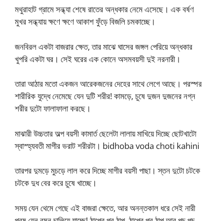
মথুরাহাট গ্রামে সন্ধ্যা শেষে রাতের অন্ধকার নেমে এসেছে। এক বর্ষণ
মুখর সন্ধ্যায় ক্ষণে ক্ষণে আকাশ ফুঁড়ে বিজলি চমকাচ্ছে।
জনবিরল একটা বাজরার ক্ষেত, তার মাঝে ঘাসের জঙ্গল পেরিয়ে অন্ধকার
খুপরি একটা ঘর। সেই ঘরের এক কোনে অসমবয়সী দুই নরনারী।
তারা আঠার মতো একজন আরেকজনের দেহের সাথে লেগে আছে। পরস্পর
শারীরিক যুদ্ধে নেমেছে যেন দুটি শরীর! কামড়ে, চুষে দুজন দুজনের নগ্ন
শরীর দুটো ফালাফালা করছে।
মাঝারী উচ্চতার অল্প বয়সী কামার্ত ছেলেটা লালায় মাখিয়ে দিচ্ছে ছোটখাটো
স্বাস্হ্যবতী মাগীর ভরাট শরীরটা। bidhoba voda choti kahini
তারপর দুমড়ে মুচড়ে লাল করে দিচ্ছে মাগীর বয়সী পাছা। স্তন দুটো চটকে
চটকে দুধ বের করে চুষে খাচ্ছে।
সময় যেন থেমে গেছে এই বাজরা ক্ষেতে, আর অনন্তকাল ধরে সেই নারী
পুরষ যেন রমন চালিয়ে যাচ্ছে! ঠাপের পর ঠাপ, ঠাপের পর ঠাপ আর পচ পচ