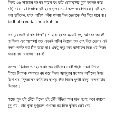
বিভার ৩৬ সাইজের বড় বড় সরেস দুধ দুটো ছোকড়াটার বুকে ভচভচ করে
বাড়ি মারে। মা বিভাকে দুই হাতে বুকের সাথে চেপে ধরে বিনায়ক। দুই হাত
ভরা হারিকেন, ছাতা, বালিশ, কাঁথা থাকায় বিভা ছেলেকে বাঁধা দিতে পারে না।
bidhoba voda choti kahini
অবশ্য কেনই বা বাধা দিবে?। মা হয়ে ছেলের এমনই কড়া আদরের জন্যই
না বিভার এত অপেক্ষা! তবে এখনই বাড়ির উঠোনে তার দেহ নিয়ে ছেলের এই
লদকা-লদকি করা ঠিক হচ্ছে না। একটু সবুর করে বটগাছের নিচে ওই নির্জন
জায়গা পর্যন্ত যাওয়া দরকার!
ততক্ষণে বিনায়ক ডানহাতে মার ৩৪ সাইজের ভরাট পাছার দাবনা টিপতে
টিপতে বিনায়ক বামহাতে খপ করে বিভার জাম্বুরার মত মাই কামিজের উপর
টিপে ধরে! স্লিভলেস কামিজের কাপড় টেনে বিভার বুকটা ছিঁড়ে ফেলতে চায়
বিনায়ক।
মায়ের পুরু দুই ঠোঁটে নিজের দুই ঠোঁট বিছিয়ে পচর পচর পচপচ করে রসালো
চুমু খায়। মার পুরো মুখমন্ডল পাগলের মত জিভ বুলিয়ে চেটে দেয়।