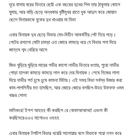
দূরে বাসায় ঘরের ভিতরে ছোট্ট এক বছরের দুধের শিশু তার ঠাকুমার কোলে
ঘুমায়, আর বাড়ি ছেড়ে অন্ধকার বৃষ্টিমুখর রাতে বুক আদুল করে জোয়ান
ছেলে বিনায়ককে বুকের দুধ খাওয়ায় মা বিভা
এবার বিনায়ক দুধ ছেড়ে বিভার মেদ-বিহীন আকর্ষনীয় পেট নিয়ে পড়ে।
পেটের রসালো মোটা চামড়া এত জোরে কামড়ে ধরে যে বিভার গলা দিয়ে
জান্তব শব্দ বেরিয়ে আসে
জিভ ঘুড়িয়ে ঘুড়িয়ে মায়ের গভীর কালো নাভীর ভিতরে গুতায়, পুরো নাভীর
গোড়া হালকা কামড়ে কামড়ে লাল করে দেয় বিনায়ক। শেষে নিজের লালা
দিয়ে নাভীর গর্ত চুষে চুষে কামনা মিটায়। এই সময় বিভা সর্বস্ব উজার করা
কাম-পাগলিনীর মত হাসছিল, আর জোরে জোরে বলছিল-উহহ উফফফ ওমম
খচ্চর সোনা
মানিকরে! ইশশ আহহহ কী করছিস রে খোকাআআআ! এগুলা কী
করছিসরেএএএ মাগোওও ওহহহ
এবার বিনায়ক টপাটপ বিভার খয়েরি সালোয়ার খুলে বিভাকে পুরো নগ্ন করে