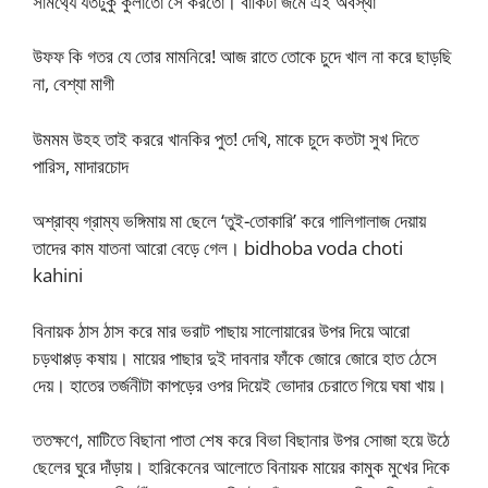
সামর্থ্যে যতটুকু কুলাতো সে করতো। বাকিটা জমে এই অবস্থা
উফফ কি গতর যে তোর মামনিরে! আজ রাতে তোকে চুদে খাল না করে ছাড়ছি
না, বেশ্যা মাগী
উমমম উহহ তাই কররে খানকির পুত! দেখি, মাকে চুদে কতটা সুখ দিতে
পারিস, মাদারচোদ
অশ্রাব্য গ্রাম্য ভঙ্গিমায় মা ছেলে ‘তুই-তোকারি’ করে গালিগালাজ দেয়ায়
তাদের কাম যাতনা আরো বেড়ে গেল। bidhoba voda choti
kahini
বিনায়ক ঠাস ঠাস করে মার ভরাট পাছায় সালোয়ারের উপর দিয়ে আরো
চড়থাপ্পড় কষায়। মায়ের পাছার দুই দাবনার ফাঁকে জোরে জোরে হাত ঠেসে
দেয়। হাতের তর্জনীটা কাপড়ের ওপর দিয়েই ভোদার চেরাতে গিয়ে ঘষা খায়।
ততক্ষণে, মাটিতে বিছানা পাতা শেষ করে বিভা বিছানার উপর সোজা হয়ে উঠে
ছেলের ঘুরে দাঁড়ায়। হারিকেনের আলোতে বিনায়ক মায়ের কামুক মুখের দিকে