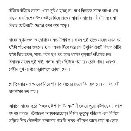
দাঁড়িয়ে দাঁড়িয়ে ম্যানা খেতে সুবিধা হচ্ছে না দেখে বিনায়ক মাকে জাপ্টে ধরে
বিছানায় বালিশের উপর শুইয়ে দিয়ে নিজের মাঝারি মাপের শরীরটা নিয়ে মা
বিভার ছোটখাটো দেহের ওপর শুয়ে পড়ে।
মায়ের ম্যানাগুলা জানোয়ারের মত টিপছিল। সবল দুই হাতে মায়ের এমন বড়
দুইটা পাঁচ-সের ওজনের দুধ এমনভ টিপে ধরে যে, টিপুনির চোটে বিভার বোঁটা
দুটো দিয়ে তরল, সাদা, গরম দুধ বের হতে থাকে! তৃষ্ণার্ত পথিকের মত
বিনায়ক মায়ের দুই মাই, গলায়, কাঁধে ছিটকে পড়া দুধ চেটে খায়। এরপর
বোঁটায় মুখ লাগিয়ে প্রাণপণে চোষণ দেয়।
ছোটবেলার মত আবেগ নিয়ে পরিণত বয়সের ছেলে বিনায়ক সেন মা বিভাবরী
হালদারের দুধ খায়।
আরামে মায়ের কন্ঠে “ওহহহ ইশশশ উমমম” শীৎকারে পুরো বটগাছের চারপাশ
গমগম করছে! বটগাছের অন্ধকারাচ্ছন্ন নির্জন ভুতুড়ে পরিবেশ এক নিমিষে
উড়িয়ে দিয়ে যৌনলীলা চালানোর বাঈজি ঘরের পরিবেশ আনে তারা মা-ছেলে