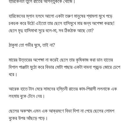
হারিকেনটা তুলে রাতের আগন্তুককে খোঁজে।
হারিকেনের ম্লান হলদে আলো একটা তরুণ মানুষের শ্যামলা মুখে পড়ে
চকচক করে উঠে! এইতো তার ছেলে হাসিমুখে মার জন্য অপেক্ষা করছে!
ছেলে মৃদু হাসিমাখা সুরে বলে-মা, সব ঠিকঠাক আছে তো?
ঠাকুমা তো গভীর ঘুমে, তাই না?
মায়ের উত্তরের অপেক্ষা না করেই ছেলে তার কৃষিকাজ করা ডান হাতের
বিশাল পাঞ্জাটা মুঠো করে বিভার মোটা পাছার একটা দাবনা প্রচন্ড জোরে চেপে
ধরে।
আরেক হাতে টান মেরে সামনের হস্তিনী রাতের কাম-পিয়াসী ললনাকে এক
লহমায় বুকে টেনে নেয়।
ছেলের অকস্মাৎ এমন এক আক্রমণে বিভা দিশা না পেয়ে ছেলের লোমশ
বুকের উপর আঁছড়ে পড়ে।