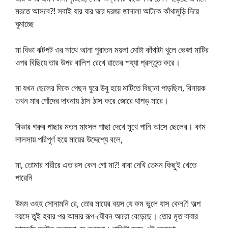
মরতে আসবে?! সবাই যার যার ঘরে দরজা জানালা আটকে কাঁথামুড়ি দিয়ে
ঘুমাচ্ছে
মা বিভা ঝটপট ওর সাথে আনা পুরাতন ময়লা মোটা কাঁথাটা খুলে ভেজা মাটির
ওপর বিছিয়ে তার উপর বালিশ রেখে রাতের শয্যা প্রস্তুত করে।
মা যখন ছেলের দিকে পেছন ঘুরে উবু হয়ে মাটিতে বিছানা পাড়ছিল, বিনায়ক
তখন মার পোঁদের দাবনায় ঠাস ঠাস করে জোরে থাপড় মারে।
বিভার গরুর পাছার মতন মাংসল পাছা দেখে মুখে পানি আসে ছেলের। কাম
লালসায় পরিপূর্ণ হয়ে মায়ের উদ্দেশ্যে বলে,
মা, তোমার শরীরে এত রস কেন গো মা?! বাবা দেখি তেমন কিছুই খেতে
পারেনি
উমম ওহহ সোনামনি রে, তোর মায়ের বয়স যে কম ভুলে যাস কেন?! অল্প
বয়সে তুই হবার পর আমার রূপ-যৌবন আরো বেড়েছে। তোর মৃত বাবার