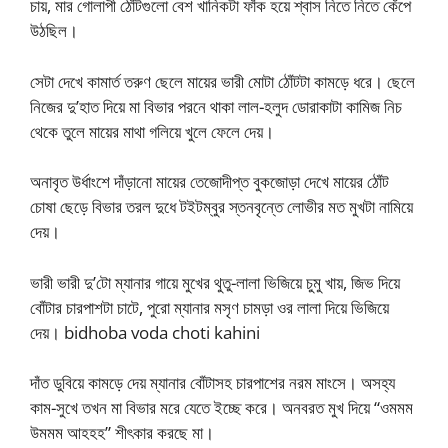
চায়, মার গোলাপী ঠোঁটগুলো বেশ খানিকটা ফাঁক হয়ে শ্বাস নিতে নিতে কেঁপে
উঠছিল।
সেটা দেখে কামার্ত তরুণ ছেলে মায়ের ভারী মোটা ঠোঁটটা কামড়ে ধরে। ছেলে
নিজের দু’হাত দিয়ে মা বিভার পরনে থাকা লাল-হলুদ ডোরাকাটা কামিজ নিচ
থেকে তুলে মায়ের মাথা গলিয়ে খুলে ফেলে দেয়।
অনাবৃত উর্ধাংশে দাঁড়ানো মায়ের তেজোদীপ্ত বুকজোড়া দেখে মায়ের ঠোঁট
চোষা ছেড়ে বিভার তরল দুধে টইটম্বুর স্তনবৃন্তে লোভীর মত মুখটা নামিয়ে
দেয়।
ভারী ভারী দু’টো ম্যানার গায়ে মুখের থুতু-লালা ভিজিয়ে চুমু খায়, জিভ দিয়ে
বোঁটার চারপাশটা চাটে, পুরো ম্যানার মসৃণ চামড়া ওর লালা দিয়ে ভিজিয়ে
দেয়। bidhoba voda choti kahini
দাঁত ডুবিয়ে কামড়ে দেয় ম্যানার বোঁটাসহ চারপাশের নরম মাংসে। অসহ্য
কাম-সুখে তখন মা বিভার মরে যেতে ইচ্ছে করে। অনবরত মুখ দিয়ে “ওমমম
উমমম আহহহ” শীৎকার করছে মা।