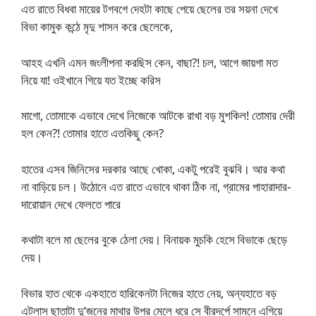
এত রাতে বিধবা মায়ের টগবগে দেহটা কাছে পেয়ে ছেলের তর সয়না দেখে
বিভা কামুক কন্ঠে মৃদু শাসন করে ছেলেকে,
আহহ এখনি এমন জংলীপনা করছিস কেন, বাছা?! চল, আগে জায়গা মত
নিয়ে যা! ওইখানে গিয়ে যত ইচ্ছে করিস
মাগো, তোমাকে এভাবে দেখে নিজেকে আটকে রাখা বড় মুশকিল! তোমার দেরী
হল কেন?! তোমার হাতে এতকিছু কেন?
হাতের এসব জিনিসের দরকার আছে খোকা, একটু পরেই বুঝবি। আর কথা
না বাড়িয়ে চল। উঠোনে এত রাতে এভাবে থাকা ঠিক না, গ্রামের পাহারাদার-
দারোয়ান দেখে ফেলতে পারে
কথাটা বলে মা ছেলের বুকে ঠেলা দেয়। বিনায়ক মুচকি হেসে বিভাকে ছেড়ে
দেয়।
বিভার হাত থেকে একহাতে হারিকেনটা নিজের হাতে নেয়, অন্যহাতে বড়
এটলাস ছাতাটা দু’জনের মাথার উপর মেলে ধরে সে বীরদর্পে সামনে এগিয়ে