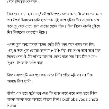
গেঁথে চটকাতে শুরু করল।
বিভা যেন পাগল হয়ে গেছে! ওই অভিশপ্ত ভোরের কামদেবী আবার ভর করল
তার উপর! বিনায়কের দুটো হাত মাথার দুই পাশে ছড়িয়ে দিয়ে ছেলেকে বেশ
করে চুমু খেয়ে নেমে এলো ছেলের পেটের নীচে। বিভা নিজের নাকটা ঢুকিয়ে
দিল বিনায়কের তলপেটের নীচে।
একটা বুনো অথচ হালকা ঘামের একটা মিষ্টি গন্ধ মাকে পাগল করে দিল!
গন্ধের উৎস খুঁজে ছেলের লকলকে ৮ ইঞ্চি বাঁড়াখানা দেখার সাথে সাথে বিভা
নিজের গোলাপী ঠোঁট নামিয়ে আনলো ছেলের বাঁড়া আর বিচির ঠিক সংযোগ
স্থলে! উফফ কি বিশাল বাঁড়া
নিজের হাতে মুঠি করে ধরে ওপর থেকে বিচির গোঁড়া অব্দি বার বার নিয়ে
আসছে বিভা হাতটা।
বাঁড়াটা এক হাতে মুঠো করে ওপর নীচ করার সাথে সাথে অন্য হাতে বিচিটা
হালকা হালকা করে কচলাতে লাগলো বিভা। bidhoba voda choti
kahini