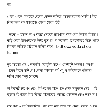
যায়।
পেছন থেকে একহাতে ছেলের কোমড় জড়িয়ে, অন্যহাতে কাঁথা-বালিশ নিয়ে
বিভা তরুণ বড় সন্তানের পেছন পেছন হাঁটে।
গন্তব্য – তাদের ঘর ও বাজরা ক্ষেতের মাঝখানে থাকা সেই নিরালা বটগাছ।
বাড়ি থেকে তিন/চারশত মিটার দূরে জংগল মত জায়গায় বটগাছের নিচে পৌঁছে
বিনায়ক মাটিতে হারিকেন নামিয়ে রাখে। bidhoba voda choti
kahini
মৃদু আলোয় দেখে, জায়গাটা এত বৃষ্টির মাঝেও মোটামুটি শুকনো। অবশ্য,
গাছের নিচের মাটি বেশ ভেজা, অবিরাম বর্ষণ-মুখর স্যাঁতসেঁতে পরিবেশে
মাটির সোঁদা গন্ধ বেরুচ্ছে
মা বিভাবরী চারপাশ দেখে নিশ্চিত হয় আশেপাশে কোন মানুষজন নেই। এই
ভুতুড়ে বটগাছের নিচে দিনের আলোতেই গ্রামের লোকজন কেও আসে না।
তার উপর এমন টানা বৃষ্টিতে, ঘোর অন্ধকার রাতে কার ঠেকা পড়েছে এখানে