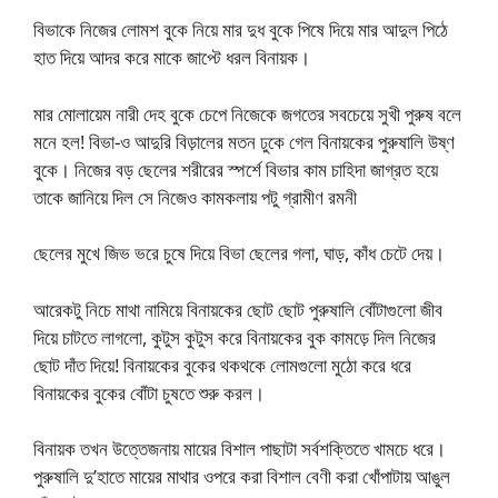
বিভাকে নিজের লোমশ বুকে নিয়ে মার দুধ বুকে পিষে দিয়ে মার আদুল পিঠে
হাত দিয়ে আদর করে মাকে জাপ্টে ধরল বিনায়ক।
মার মোলায়েম নারী দেহ বুকে চেপে নিজেকে জগতের সবচেয়ে সুখী পুরুষ বলে
মনে হল! বিভা-ও আদুরি বিড়ালের মতন ঢুকে গেল বিনায়কের পুরুষালি উষ্ণ
বুকে। নিজের বড় ছেলের শরীরের স্পর্শে বিভার কাম চাহিদা জাগ্রত হয়ে
তাকে জানিয়ে দিল সে নিজেও কামকলায় পটু গ্রামীণ রমনী
ছেলের মুখে জিভ ভরে চুষে দিয়ে বিভা ছেলের গলা, ঘাড়, কাঁধ চেটে দেয়।
আরেকটু নিচে মাথা নামিয়ে বিনায়কের ছোট ছোট পুরুষালি বোঁটাগুলো জীব
দিয়ে চাটতে লাগলো, কুটুস কুটুস করে বিনায়কের বুক কামড়ে দিল নিজের
ছোট দাঁত দিয়ে! বিনায়কের বুকের থকথকে লোমগুলো মুঠো করে ধরে
বিনায়কের বুকের বোঁটা চুষতে শুরু করল।
বিনায়ক তখন উত্তেজনায় মায়ের বিশাল পাছাটা সর্বশক্তিতে খামচে ধরে।
পুরুষালি দু’হাতে মায়ের মাথার ওপরে করা বিশাল বেণী করা খোঁপাটায় আঙুল