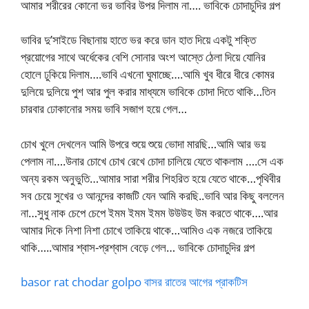
আমার শরীরের কোনো ভর ভাবির উপর দিলাম না…. ভাবিকে চোদাচুদির গল্প
ভাবির দু’সাইডে বিছানায় হাতে ভর করে ডান হাত দিয়ে একটু শক্তি
প্রয়োগের সাথে অর্ধেকের বেশি সোনার অংশ আস্তে ঠেলা দিয়ে যোনির
হোলে ঢুকিয়ে দিলাম….ভাবি এখনো ঘুমাচ্ছে….আমি খুব ধীরে ধীরে কোমর
দুলিয়ে দুলিয়ে পুশ আর পুল করার মাধ্যমে ভাবিকে চোদা দিতে থাকি…তিন
চারবার ঢোকানোর সময় ভাবি সজাগ হয়ে গেল…
চোখ খুলে দেখলেন আমি উপরে শুয়ে শুয়ে ভোদা মারছি…আমি আর ভয়
পেলাম না….উনার চোখে চোখ রেখে চোদা চালিয়ে যেতে থাকলাম ….সে এক
অন্য রকম অনুভুতি…আমার সারা শরীর শিহরিত হয়ে যেতে থাকে…পৃথিবীর
সব চেয়ে সুখের ও আনন্দের কাজটি যেন আমি করছি..ভাবি আর কিছু বললেন
না…সুধু নাক চেপে চেপে ইমম ইমম ইমম উউউহ উম করতে থাকে….আর
আমার দিকে নিশা নিশা চোখে তাকিয়ে থাকে…আমিও এক নজরে তাকিয়ে
থাকি…..আমার শ্বাস-প্রশ্বাস বেড়ে গেল… ভাবিকে চোদাচুদির গল্প
basor rat chodar golpo বাসর রাতের আগের প্রাকটিস