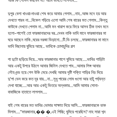
আজ কি গোসল করবেন না? আমি ভাবতে লাগলাম…
দুপুর বেলা খাওয়া-দাওয়া শেষ করে আবার গেলাম…নাহ..আজ মনে হয় আর
দেখতে পারব না…বিকেল গড়িয়ে এলো আমি শেষ বারের মত গেলাম…কিন্তু
কাউকে দেখতে পেলাম না…আমি মন খারাপ করে ফিরে আসব ঠিক তখন মনে
হলো–পাশেই তো ফারজানারদের ঘর..দেখব নাকি ভাবি মানে ফারজানারর মা
ঘরে আছেন নাকি..ঘরের দরজা ভিড়ানো…টি.ভি চলছে…ফারজানারর মা মানে
ভাবি বিছানায় ঘুমিয়ে আছে.. ভাবিকে চোদাচুদির গল্প
পা দুটো ছড়িয়ে দিয়ে…আর ফারজানার পাশে ঘুমিয়ে আছে….ভাবির শাড়িটা
আর একটু উপরে উঠলে আবার জিনিস দেখতে পাব…আমার লিঙ্গ আবার
লৌহ-দন্ড হয়ে গেল উকি মেরে দেখছি আমার দৃষ্টি শক্তি শাড়ির নিচ দিয়ে
দু’পা ভেদ করে কত দূর যায়…না…সুধু পায়ের লোম গুলো আর হাটু পর্য্যন্ত
দেখা যাচ্ছে….আর আর একটু ভিতরে অন্ধকার…আমি আমার সোনা-
বাবাজিকে হাতাতে লাগলাম….
যাই শেষ বারের মত ভাবির ভোদার সাক্ষাত দিয়ে আসি….ফারজানারকে ডাক
দিলাম….”ফারজানার,�� �,এই পিচ্চি; ঘুমিয়ে পরেছিস? নাহ সারা শব্দ