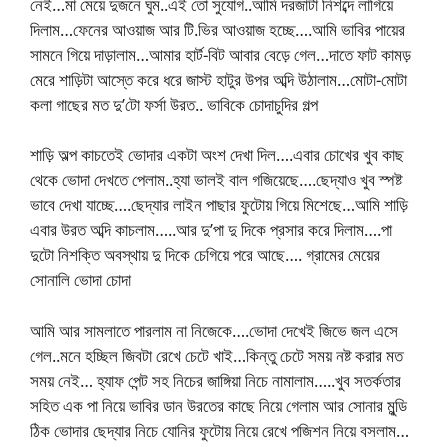
নেই…মা মেয়ে দুজনে ঘুম..এই তো সুযোগ..আমি দরজাটা নিশব্দে লাগিয়ে
দিলাম…ফেনের আওয়াজ আর টি.ভির আওয়াজ হচ্ছে….আমি ভাবির পায়ের
সামনে গিয়ে দাড়ালাম…আমার হার্ট-বিট আবার বেড়ে গেল…দাতে ফাট কামড়
মেরে শাড়িটা আস্তে করে ধরে জাস্ট হাটুর উপর অব্দি উঠালাম…মোটা-মোটা
কলা গাছের মত দু’টো ফর্সা উরত.. ভাবিকে চোদাচুদির গল্প
শাড়ি অল্প কাচতেই ভোদার একটা অংশ দেখা দিল….এবার চোখের খুব কাছ
থেকে ভোদা দেখতে পেলাম..হ্যা ভালই বাল গজিয়েছে….ছেদ্যাও খুব স্পষ্ট
ভাবে দেখা যাচ্ছে….ছেদ্যার লাইন পাছার ফুটোয় গিয়ে মিশেছে…আমি শাড়ি
এবার উরত অব্দি কাচলাম…..আর দু’পা দু দিকে প্রসার করে দিলাম….পা
দুটো নিশক্তি অবস্থায় দু দিকে চেগিয়ে পরে আছে…. গ্রামের মেয়ের
সোনালি ভোদা চোদা
আমি আর সামলাতে পারলাম না নিজেকে….ভোদা দেখেই জিভে জল এসে
গেল..মনে হচ্ছিল জিবটা রেখে চেটে খাই…কিন্তু চেটে সময় নষ্ট করার মত
সময় নেই… হ্যাফ পেন্ট সহ নিচের জাঙ্গিয়া নিচে নামালাম…..খুব সতর্কতার
সহিত এক পা নিয়ে ভাবির ডান উরতের কাছে নিয়ে গেলাম আর সোনার মুন্ডি
ঠিক ভোদার ছেদ্যার নিচে যোনির ফুটোয় নিয়ে রেখে পজিশন নিয়ে বসলাম…