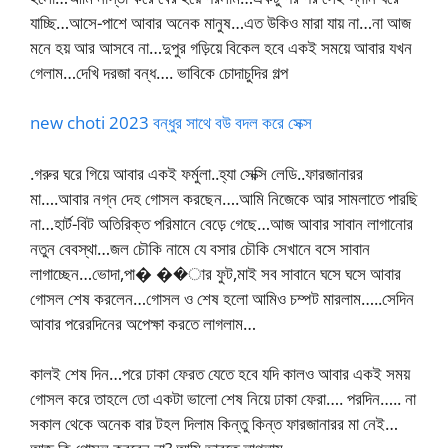
যাচ্ছি…আসে-পাশে আবার অনেক মানুষ…এত উকিও মারা যায় না…না আজ
মনে হয় আর আসবে না…দুপুর গড়িয়ে বিকেল হবে একই সময়ে আবার যখন
গেলাম…দেখি দরজা বন্ধ…. ভাবিকে চোদাচুদির গল্প
new choti 2023 বন্ধুর সাথে বউ বদল করে সেক্স
.গরুর ঘরে গিয়ে আবার একই ফর্মুলা..হ্যা সেক্সি লেডি..ফারজানারর
মা….আবার নগ্ন দেহ গোসল করছেন….আমি নিজেকে আর সামলাতে পারছি
না…হার্ট-বিট অতিরিক্ত পরিমানে বেড়ে গেছে…আজ আবার সাবান লাগানোর
নতুন বেবস্থা…জল চৌকি নামে যে বসার চৌকি সেখানে বসে সাবান
লাগাচ্ছেন…ভোদা,পা� ��ার ফুট,মাই সব সাবানে ঘসে ঘসে আবার
গোসল শেষ করলেন…গোসল ও শেষ হলো আমিও চম্পট মারলাম…..সেদিন
আবার পরেরদিনের অপেক্ষা করতে লাগলাম…
কালই শেষ দিন…পরে ঢাকা ফেরত যেতে হবে যদি কালও আবার একই সময়
গোসল করে তাহলে তো একটা ভালো শেষ নিয়ে ঢাকা ফেরা…. পরদিন….. না
সকাল থেকে অনেক বার টহল দিলাম কিন্তু কিন্ত ফারজানারর মা নেই…