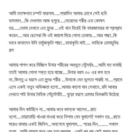
আমি ততক্ষনাত চম্পট মারলাম…..সারাদিন আমার চোখে সেই ছবি
ভাসমান…কি দেখলাম আজ দুপুরে….মেয়েদের শরীর এত কোমল
হয়…..ভোদা দেখতে এত সুন্দর …ওই খান দিয়েই কি ফারজানারর মা প্রস্রাব
করেন….আর ছেলেরা কি ওই জায়গা দিয়ে সোনা ঢোকায়….আর পাছা..কি
ভাবে বানালেন উনি তর্মুজাকৃতি পাছা…ডাবাকৃতি মাই…. ভাবিকে চোদাচুদির
গল্প
আমায় পাগল করে দিচ্ছিল উনার শরীরের অদ্ভুত সৌন্দর্য্য….আমি যত ভাবছি
ততই আমার সোনা শক্ত হয়ে যাচ্ছে….উনার বয়স ৩০ এর কম হবে
না..কিন্তু এ বয়সে এত সুন্দর শরীর …উনাকে যেন ভুলতে পারছি না….গ্রামে
এসে একই নতুন অভিজ্ঞতা হলো…আবার কালো যাব সেখানে..যদি আবার
দেখতে পাই উনার দৈহিক সৌন্দৌর্যটা… বুড়ো বয়সে চোদার ভিমরুতি উঠেছে
আমার দিন কাটছিল না…আবার কবে কালকে আসেব…রাত
হলো….তাড়াতাড়ি খাওয়া দাওয়া করে নিলাম যেন ঘুমালেই সকাল হয়…রাতে
শুয়েও মাথায় একই জিনিস…অবশেষে ঘুমালাম…. পরের দিন…….. সকাল
হলো…আমি নাস্তা করে বের হয়ে পরলাম…একটু পর পর সেই স্নান ঘরে