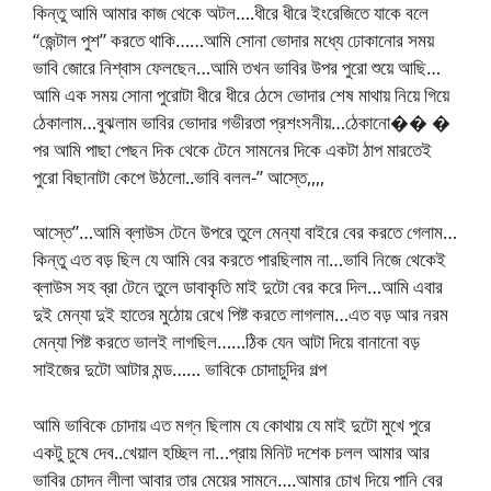
কিন্তু আমি আমার কাজ থেকে অটল….ধীরে ধীরে ইংরেজিতে যাকে বলে
“জেন্টাল পুশ” করতে থাকি……আমি সোনা ভোদার মধ্যে ঢোকানোর সময়
ভাবি জোরে নিশ্বাস ফেলছেন…আমি তখন ভাবির উপর পুরো শুয়ে আছি…
আমি এক সময় সোনা পুরোটা ধীরে ধীরে ঠেসে ভোদার শেষ মাথায় নিয়ে গিয়ে
ঠেকালাম…বুঝলাম ভাবির ভোদার গভীরতা প্রশংসনীয়…ঠেকানো�� �
পর আমি পাছা পেছন দিক থেকে টেনে সামনের দিকে একটা ঠাপ মারতেই
পুরো বিছানাটা কেপে উঠলো..ভাবি বলল-” আস্তে,,,,
আস্তে”…আমি ব্লাউস টেনে উপরে তুলে মেন্যা বাইরে বের করতে গেলাম…
কিন্তু এত বড় ছিল যে আমি বের করতে পারছিলাম না…ভাবি নিজে থেকেই
ব্লাউস সহ ব্রা টেনে তুলে ডাবাকৃতি মাই দুটো বের করে দিল…আমি এবার
দুই মেন্যা দুই হাতের মুঠোয় রেখে পিষ্ট করতে লাগলাম…এত বড় আর নরম
মেন্যা পিষ্ট করতে ভালই লাগছিল……ঠিক যেন আটা দিয়ে বানানো বড়
সাইজের দুটো আটার মন্ড…… ভাবিকে চোদাচুদির গল্প
আমি ভাবিকে চোদায় এত মগ্ন ছিলাম যে কোথায় যে মাই দুটো মুখে পুরে
একটু চুষে দেব..খেয়াল হচ্ছিল না…প্রায় মিনিট দশেক চলল আমার আর
ভাবির চোদন লীলা আবার তার মেয়ের সামনে….আমার চোখ দিয়ে পানি বের