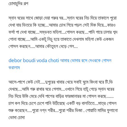
চোদাচুদির গল্প
স্নান ঘরের সাথে জোড়া দেয়া গরুর ঘর…স্নান ঘরের নিচ দিয়ে তাকালে পুরো
দেখা যায় ভিতরে কি হচ্ছে…আমার চোখ গিয়ে পড়ল সেই দিক দিয়ে…কারও
ফর্সা পা দেখা যাচ্ছে…সম্ভবত মহিলা…গোসল করছে…পানি গায়ে ঢালার শব্দ
শোনা যাচ্ছে….আমি একটু নিচু হয়ে তাকাতে দেখলাম মহিলা কেউ একজন
গোসল করছেন….আমার কৌতুহল বেড়ে গেল…
debor boudi voda choti আমার ভোদার রসে দেওরকে গোসল
করালাম
আসে-পাশে কেউ নেই….দুপুরের খাবার খেয়ে সবাই ঘুমে কিংবা ঘরে টি.ভি
দেখছে…আমি গরু রাখার ঘরে গেলাম…ওখানে গিয়ে হাটু গেড়ে স্নান ঘরের
নিচ দিয়ে উকি মেরে দেখি পাশের বাড়ির ফারজানারর মা গোসল করছে……
চাপ কল দিয়ে চেপে চেপে পানি উঠিয়েছে একটি বড় বালতিতে…মাত্র গোসল
শুরু করেছেন….পুরো নগ্ন শরীর…পুরো শরীর ভিজা . পোয়াতি মামির ফুলানো
ভোদা চোদা