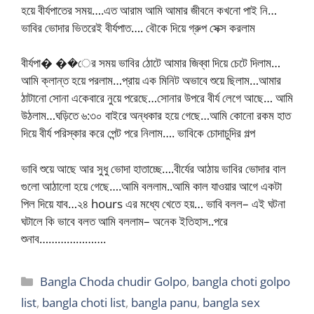
হয়ে বীর্যপাতের সময়….এত আরাম আমি আমার জীবনে কখনো পাই নি…
ভাবির ভোদার ভিতরেই বীর্যপাত…. বৌকে দিয়ে গ্রুপ সেক্স করলাম
বীর্যপা� ��ের সময় ভাবির ঠোটে আমার জিব্বা দিয়ে চেটে দিলাম…
আমি ক্লান্ত হয়ে পরলাম…প্রায় এক মিনিট অভাবে শুয়ে ছিলাম…আমার
ঠাটানো সোনা একেবারে নুয়ে পরেছে…সোনার উপরে বীর্য লেগে আছে… আমি
উঠলাম…ঘড়িতে ৬:৩০ বাইরে অন্ধকার হয়ে গেছে…আমি কোনো রকম হাত
দিয়ে বীর্য পরিস্কার করে পেন্ট পরে নিলাম…. ভাবিকে চোদাচুদির গল্প
ভাবি শুয়ে আছে আর সুধু ভোদা হাতাচ্ছে….বীর্যের আঠায় ভাবির ভোদার বাল
গুলো আঠালো হয়ে গেছে….আমি বললাম..আমি কাল যাওয়ার আগে একটা
পিল দিয়ে যাব…২৪ hours এর মধ্যে খেতে হয়… ভাবি বলল– এই ঘটনা
ঘটালে কি ভাবে বলত আমি বললাম– অনেক ইতিহাস..পরে
শুনাব………………….
Categories
Bangla Choda chudir Golpo
,
bangla choti golpo
list
,
bangla choti list
,
bangla panu
,
bangla sex