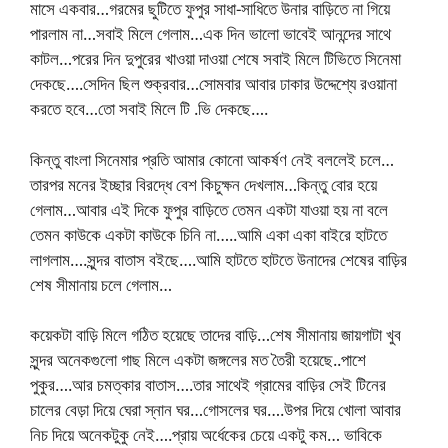
মাসে একবার…গরমের ছুটিতে ফুপুর সাধা-সাধিতে উনার বাড়িতে না গিয়ে
পারলাম না…সবাই মিলে গেলাম…এক দিন ভালো ভাবেই আনন্দের সাথে
কাটল…পরের দিন দুপুরের খাওয়া দাওয়া শেষে সবাই মিলে টিভিতে সিনেমা
দেকছে….সেদিন ছিল শুক্রবার…সোমবার আবার ঢাকার উদ্দেশ্যে রওয়ানা
করতে হবে…তো সবাই মিলে টি .ভি দেকছে….
কিন্তু বাংলা সিনেমার প্রতি আমার কোনো আকর্ষণ নেই বললেই চলে…
তারপর মনের ইচ্ছার বিরদ্ধে বেশ কিচুক্ষন দেখলাম…কিন্তু বোর হয়ে
গেলাম…আবার এই দিকে ফুপুর বাড়িতে তেমন একটা যাওয়া হয় না বলে
তেমন কাউকে একটা কাউকে চিনি না…..আমি একা একা বাইরে হাটতে
লাগলাম….সুন্দর বাতাস বইছে….আমি হাটতে হাটতে উনাদের শেষের বাড়ির
শেষ সীমানায় চলে গেলাম…
কয়েকটা বাড়ি মিলে গঠিত হয়েছে তাদের বাড়ি…শেষ সীমানায় জায়গাটা খুব
সুন্দর অনেকগুলো গাছ মিলে একটা জঙ্গলের মত তৈরী হয়েছে..পাশে
পুকুর….আর চমত্কার বাতাস….তার সাথেই গ্রামের বাড়ির সেই টিনের
চালের বেড়া দিয়ে ঘেরা স্নান ঘর…গোসলের ঘর….উপর দিয়ে খোলা আবার
নিচ দিয়ে অনেকটুকু নেই….প্রায় অর্ধেকের চেয়ে একটু কম… ভাবিকে