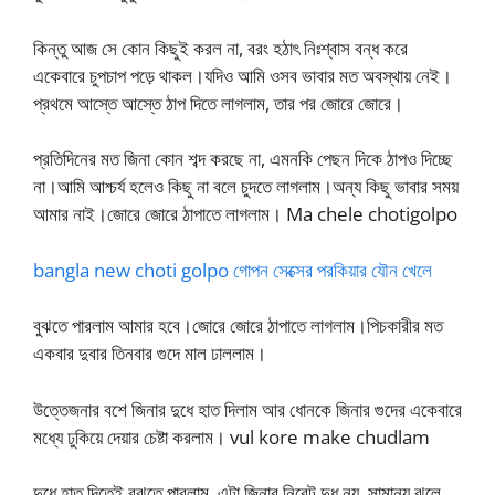
কিন্তু আজ সে কোন কিছুই করল না, বরং হঠাৎ নিঃশ্বাস বন্ধ করে
একেবারে চুপচাপ পড়ে থাকল।যদিও আমি ওসব ভাবার মত অবস্থায় নেই।
প্রথমে আস্তে আস্তে ঠাপ দিতে লাগলাম, তার পর জোরে জোরে।
প্রতিদিনের মত জিনা কোন শব্দ করছে না, এমনকি পেছন দিকে ঠাপও দিচ্ছে
না।আমি আশ্চর্য হলেও কিছু না বলে চুদতে লাগলাম।অন্য কিছু ভাবার সময়
আমার নাই।জোরে জোরে ঠাপাতে লাগলাম। Ma chele chotigolpo
bangla new choti golpo গোপন সেক্সের পরকিয়ার যৌন খেলে
বুঝতে পারলাম আমার হবে।জোরে জোরে ঠাপাতে লাগলাম।পিচকারীর মত
একবার দুবার তিনবার গুদে মাল ঢাললাম।
উত্তেজনার বশে জিনার দুধে হাত দিলাম আর ধোনকে জিনার গুদের একেবারে
মধ্যে ঢুকিয়ে দেয়ার চেষ্টা করলাম। vul kore make chudlam
দুধে হাত দিতেই বুঝতে পারলাম, এটা জিনার নিরেট দুধ নয়, সামান্য ঝুলে