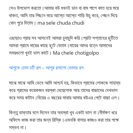
সেও উপভোগ করতো।আমার বউ যখনই ডান বা বাম পাশে কাত হয়ে শুয়ে
থাকত, আমি তার পিছনে শুয়ে আস্তে আস্তে শাড়ি উচু করে, পেছন দিয়ে
ধোন পুরে দিতাম। ma sele chuda chudi
এছাড়াও প্রায় সব আসনেই আমরা চুদাচুদি করি।প্রতি সপ্তাহের ছুটিতে
আমরা গ্রামে মায়ের কাছে ছুটে যেতাম।মায়ের আদর যত্নে আমাদের
সময়গুলো খুবই ভাল কাটে। Ma chele chotigolpo
আপুকে চোদা চটি গল্প – আপুর রসালো ভোদার রস
মাঝে মাঝে আমি ভেবে আমি আশ্চর্য হয়, কিভাবে গ্রামের লোককে সাহায্য
করে গ্রামের কয়েকজন বয়স্কা মেয়েলোক আর তাদের বাচ্চাদের দেখভাল
করে সময় কাটান।বিয়ের ৩ বছরের মাথায় আমার বউএর পেটে বাচ্চা এল।
কিন্তু ডাক্তার বলে দিলেন তার অবস্থা খুব একটা ভাল না।দীর্ঘক্ষণ ধরে
অফিসে কাজ করা তার জন্য রিস্কি।এমনকি বাসার কাজও করা তার পক্ষে
সম্ভব না।