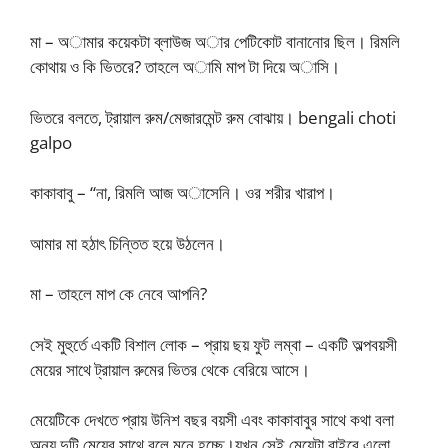
মা – অামার কয়েকটা ব্লাউজ অার পেটিকোট বানানোর ছিল। রিমলি
কোথায় ও কি ভিতরে? তাহলে অামি মাপ টা দিয়ে অাসি।
ভিতরে বলতে, ট্রায়াল রুম/মেজারমেন্ট রুম বোঝায়। bengali choti
galpo
কাকাবাবু – “না, রিমলি আজ অাসেনি। ওর শরীর খারাপ।
আমার মা হঠাৎ চিন্তিত হয়ে উঠলেন।
মা – তাহলে মাপ কে নেবে আপনি?
সেই মুহুর্তে একটি বিশাল লোক – প্রায় ছয় ফুট লম্বা – একটি অল্পবয়সী
মেয়ের সাথে ট্রায়াল রুমের ভিতর থেকে বেরিয়ে আসে।
মেয়েটিকে দেখতে প্রায় উনিশ বছর বয়সী এবং কাকাবাবুর সাথে কথা বলা
অন্য দুটি মেয়ের সাথে বলে মনে হচ্ছে।যখন সেই মেয়েটা বাইরে এলো,