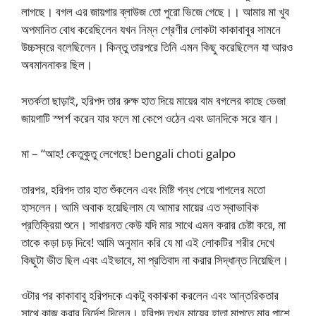
লাগছে। বগল এর জায়গার ব্লাউজ তো পুরো ভিজে গেছে।। আমার মা খুব
অপমানিত বোধ করেছিলেন যখন নিম্ন শ্রেণীর লোকটা কাকাবাবুর সামনে
উচ্চস্বরে বলেছিলেন। কিন্তু তারপরে তিনি এমন কিছু করেছিলেন যা আরও
অবমাননাকর ছিল।
সতর্কতা ছাড়াই, হরিপদ তার রুক্ষ হাত দিয়ে মায়ের বাম বগলের কাছে ভেজা
জায়গাটি স্পর্শ করেন যার ফলে মা কেপে ওঠেন এবং ডানদিকে সরে যান।
মা – “আহ! কেতুকুতু লেগেছে! bengali choti galpo
তারপর, হরিপদ তার হাত শুঁকলেন এবং মিষ্টি গন্ধ পেয়ে পাগলের মতো
হাসলেন। আমি অবাক হয়েছিলাম যে আমার মায়ের এত স্বাভাবিক
প্রতিক্রিয়া শুনে। সাধারনত কেউ যদি মার সাথে এমন করার চেষ্টা করে, মা
তাকে কড়া চড় দিবে! আমি অনুমান করি যে মা এই লোকটির শরীর দেখে
কিছুটা ভীত ছিল এবং এইভাবে, মা প্রতিবাদ না করার সিদ্ধান্ত নিয়েছিল।
ওটার পর কাকাবাবু হরিপদকে একটু বকাঝকা করলেন এবং আন্তরিকতার
সাথে কাজ করার নির্দেশ দিলেন। হরিপদ তখন মায়ের হাতা মাপতে মার পাশে