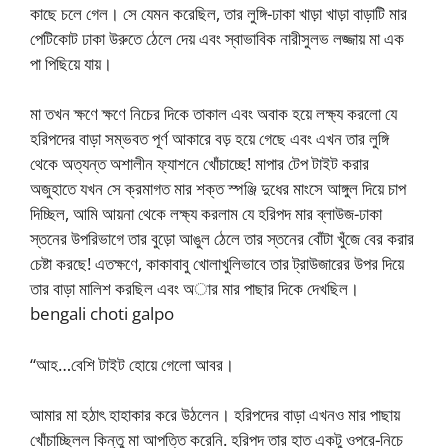
কাছে চলে গেল। সে যেমন করেছিল, তার লুঙ্গি-ঢাকা খাড়া খাড়া বাড়াটি মার
পেটিকোট ঢাকা উরুতে ঠেলে দেয় এবং স্বাভাবিক নারীসুলভ লজ্জায় মা এক
পা পিছিয়ে যায়।
মা তখন ক্ষণে ক্ষণে নিচের দিকে তাকাল এবং অবাক হয়ে লক্ষ্য করলো যে
হরিপদের বাড়া সম্ভবত পূর্ণ আকারে বড় হয়ে গেছে এবং এখন তার লুঙ্গি
থেকে অত্যন্ত অশালীন ফ্যাশনে খোঁচাচ্ছে! মাপার টেপ টাইট করার
অজুহাতে যখন সে ক্রমাগত মার শক্ত স্পঞ্জি দুধের মাংসে আঙ্গুল দিয়ে চাপ
দিচ্ছিল, আমি আয়না থেকে লক্ষ্য করলাম যে হরিপদ মার ব্লাউজ-ঢাকা
স্তনের উপরিভাগে তার বুড়ো আঙুল ঠেলে তার স্তনের বোঁটা খুঁজে বের করার
চেষ্টা করছে! এতক্ষণে, কাকাবাবু খোলাখুলিভাবে তার ট্রাউজারের উপর দিয়ে
তার বাড়া মালিশ করছিল এবং অার মার পাছার দিকে দেখছিল।
bengali choti galpo
“আহ…বেশি টাইট হোয়ে গেলো আবর।
আমার মা হঠাৎ হাহাকার করে উঠলেন। হরিপদের বাড়া এখনও মার পাছায়
খোঁচাচ্ছিলল কিন্তু মা আপত্তি করেনি. হরিপদ তার হাত একটু ওপরে-নিচে