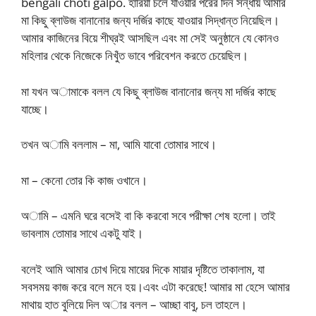
bengali choti galpo. হারিয়া চলে যাওয়ার পরের দিন সন্ধায় আমার
মা কিছু ব্লাউজ বানানোর জন্য দর্জির কাছে যাওয়ার সিদ্ধান্ত নিয়েছিল।
আমার কাজিনের বিয়ে শীঘ্রই আসছিল এবং মা সেই অনুষ্ঠানে যে কোনও
মহিলার থেকে নিজেকে নিখুঁত ভাবে পরিবেশন করতে চেয়েছিল।
মা যখন অামাকে বলল যে কিছু ব্লাউজ বানানোর জন্য মা দর্জির কাছে
যাচ্ছে।
তখন অামি বললাম – মা, আমি যাবো তোমার সাথে।
মা – কেনো তোর কি কাজ ওখানে।
অামি – এমনি ঘরে বসেই বা কি করবো সবে পরীক্ষা শেষ হলো। তাই
ভাবলাম তোমার সাথে একটু যাই।
বলেই আমি আমার চোখ দিয়ে মায়ের দিকে মায়ার দৃষ্টিতে তাকালাম, যা
সবসময় কাজ করে বলে মনে হয়।এবং এটা করেছে! আমার মা হেসে আমার
মাথায় হাত বুলিয়ে দিল অার বলল – আচ্ছা বাবু, চল তাহলে।