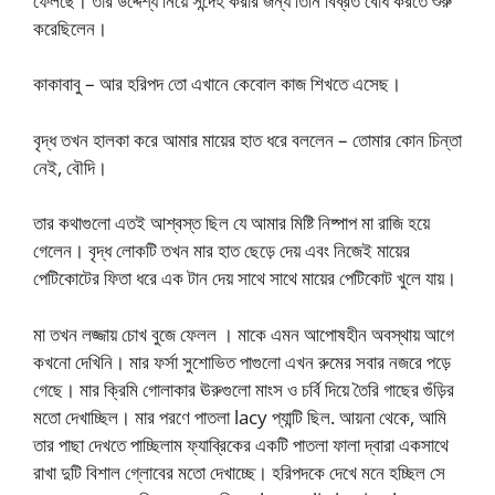
ফেলছে। তার উদ্দেশ্য নিয়ে সন্দেহ করার জন্য তিনি বিব্রত বোধ করতে শুরু
করেছিলেন।
কাকাবাবু – আর হরিপদ তো এখানে কেবোল কাজ শিখতে এসেছ।
বৃদ্ধ তখন হালকা করে আমার মায়ের হাত ধরে বললেন – তোমার কোন চিন্তা
নেই, বৌদি।
তার কথাগুলো এতই আশ্বস্ত ছিল যে আমার মিষ্টি নিষ্পাপ মা রাজি হয়ে
গেলেন। বৃদ্ধ লোকটি তখন মার হাত ছেড়ে দেয় এবং নিজেই মায়ের
পেটিকোটের ফিতা ধরে এক টান দেয় সাথে সাথে মায়ের পেটিকোট খুলে যায়।
মা তখন লজ্জায় চোখ বুজে ফেলল । মাকে এমন আপোষহীন অবস্থায় আগে
কখনো দেখিনি। মার ফর্সা সুশোভিত পাগুলো এখন রুমের সবার নজরে পড়ে
গেছে। মার ক্রিমি গোলাকার ঊরুগুলো মাংস ও চর্বি দিয়ে তৈরি গাছের গুঁড়ির
মতো দেখাচ্ছিল। মার পরণে পাতলা lacy প্যান্টি ছিল. আয়না থেকে, আমি
তার পাছা দেখতে পাচ্ছিলাম ফ্যাব্রিকের একটি পাতলা ফালা দ্বারা একসাথে
রাখা দুটি বিশাল গ্লোবের মতো দেখাচ্ছে। হরিপদকে দেখে মনে হচ্ছিল সে