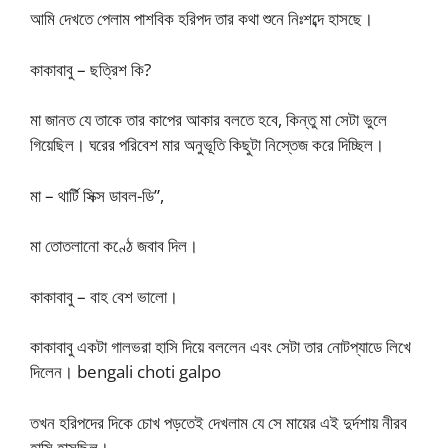
আমি দেখতে পেলাম পাশবিক হরিপদ তার কথা শুনে নিঃশব্দে হাসছে।
কাকাবাবু – ছত্রিশ কি?
মা জানত যে তাকে তার কাপের আকার বলতে হবে, কিন্তু মা সেটা ভুলে
গিয়েছিল। ঘরের পরিবেশ মার অনুভূতি কিছুটা নিস্তেজ করে দিচ্ছিল।
মা – থার্টি সিক্স ডাবল-ডি”,
মা তোতলানো কণ্ঠে জবাব দিল।
কাকাবাবু – বাহ বেশ ভালো।
কাকাবাবু একটা গালভরা হাসি দিয়ে বললেন এবং সেটা তার নোটপ্যাডে লিখে
দিলেন। bengali choti galpo
তখন হরিপদের দিকে চোখ পড়তেই দেখলাম যে সে মায়ের এই দুর্দশায় নীরব
হাসি হাসছিল।