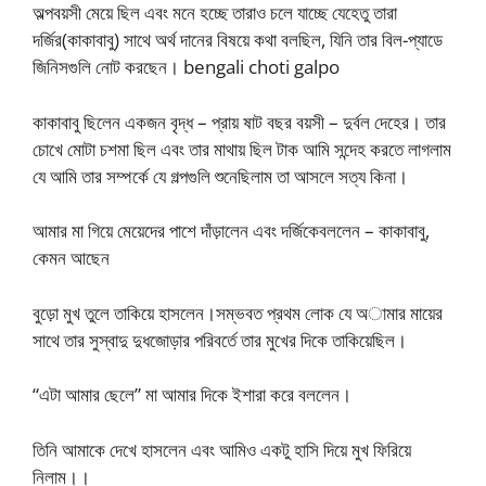
অল্পবয়সী মেয়ে ছিল এবং মনে হচ্ছে তারাও চলে যাচ্ছে যেহেতু তারা
দর্জির(কাকাবাবু) সাথে অর্থ দানের বিষয়ে কথা বলছিল, যিনি তার বিল-প্যাডে
জিনিসগুলি নোট করছেন। bengali choti galpo
কাকাবাবু ছিলেন একজন বৃদ্ধ – প্রায় ষাট বছর বয়সী – দুর্বল দেহের। তার
চোখে মোটা চশমা ছিল এবং তার মাথায় ছিল টাক আমি সন্দেহ করতে লাগলাম
যে আমি তার সম্পর্কে যে গল্পগুলি শুনেছিলাম তা আসলে সত্য কিনা।
আমার মা গিয়ে মেয়েদের পাশে দাঁড়ালেন এবং দর্জিকেবললেন – কাকাবাবু,
কেমন আছেন
বুড়ো মুখ তুলে তাকিয়ে হাসলেন।সম্ভবত প্রথম লোক যে অামার মায়ের
সাথে তার সুস্বাদু দুধজোড়ার পরিবর্তে তার মুখের দিকে তাকিয়েছিল।
“এটা আমার ছেলে” মা আমার দিকে ইশারা করে বললেন।
তিনি আমাকে দেখে হাসলেন এবং আমিও একটু হাসি দিয়ে মুখ ফিরিয়ে
নিলাম।।