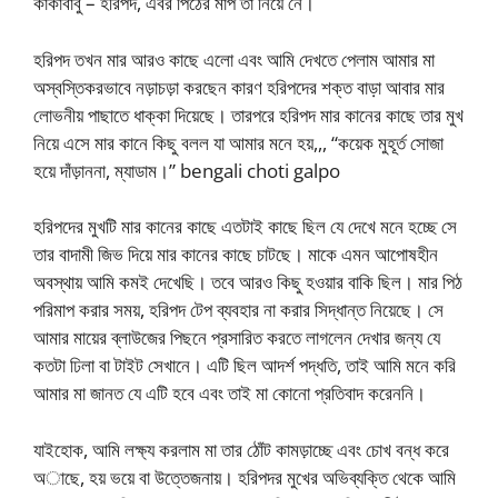
কাকাবাবু – হরিপদ, এবর পিঠের মাপ তা নিয়ে নে।
হরিপদ তখন মার আরও কাছে এলো এবং আমি দেখতে পেলাম আমার মা
অস্বস্তিকরভাবে নড়াচড়া করছেন কারণ হরিপদের শক্ত বাড়া আবার মার
লোভনীয় পাছাতে ধাক্কা দিয়েছে। তারপরে হরিপদ মার কানের কাছে তার মুখ
নিয়ে এসে মার কানে কিছু বলল যা আমার মনে হয়,,, “কয়েক মুহূর্ত সোজা
হয়ে দাঁড়াননা, ম্যাডাম।” bengali choti galpo
হরিপদের মুখটি মার কানের কাছে এতটাই কাছে ছিল যে দেখে মনে হচ্ছে সে
তার বাদামী জিভ দিয়ে মার কানের কাছে চাটছে। মাকে এমন আপোষহীন
অবস্থায় আমি কমই দেখেছি। তবে আরও কিছু হওয়ার বাকি ছিল। মার পিঠ
পরিমাপ করার সময়, হরিপদ টেপ ব্যবহার না করার সিদ্ধান্ত নিয়েছে। সে
আমার মায়ের ব্লাউজের পিছনে প্রসারিত করতে লাগলেন দেখার জন্য যে
কতটা ঢিলা বা টাইট সেখানে। এটি ছিল আদর্শ পদ্ধতি, তাই আমি মনে করি
আমার মা জানত যে এটি হবে এবং তাই মা কোনো প্রতিবাদ করেননি।
যাইহোক, আমি লক্ষ্য করলাম মা তার ঠোঁট কামড়াচ্ছে এবং চোখ বন্ধ করে
অাছে, হয় ভয়ে বা উত্তেজনায়। হরিপদর মুখের অভিব্যক্তি থেকে আমি