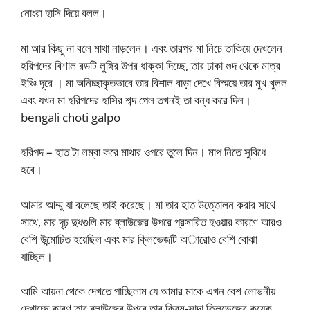
নোংরা হাসি দিয়ে বলল।
মা আর কিছু না বলে মাথা নাড়লেন। এবং তারপর মা নিচে তাকিয়ে দেখলেন
হরিপদের বিশাল রডটি লুঙ্গির উপর ধাক্কা দিচ্ছে, তার ঢাকা গুদ থেকে মাত্র
ইঞ্চি দূরে । মা অনিচ্ছাকৃতভাবে তার বিশাল বাড়া দেখে বিস্ময়ে তার মুখ খুলল
এবং যখন মা হরিপদের হাসির শব্দ পেল তখনই তা বন্ধ করে দিল।
bengali choti galpo
হরিপদ – হাত টা লম্বা করে মাথার ওপরে তুলে দিন। মাপ নিতে সুবিধে
হবে।
আমার আম্মু যা বলেছে তাই করেছে। মা তার হাত উত্তোলন করার সাথে
সাথে, মার দৃঢ় দুধগুলি মার ব্লাউজের উপরে প্রসারিত হওয়ার কারণে আরও
বেশি উন্মোচিত হয়েছিল এবং মার ক্লিভেজটি অারোও বেশি বোঝা
যাচ্ছিল।
আমি আয়না থেকে দেখতে পাচ্ছিলাম যে আমার মাকে এখন বেশ লোভনীয়
দেখাচ্ছে কারণ তার ব্লাউজের উপরে তার ক্রিম-সাদা ক্লিভেজের কয়েক