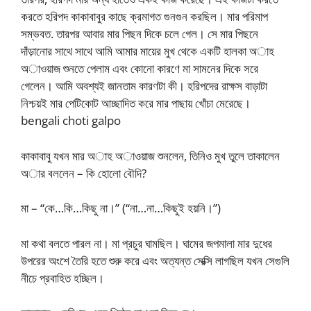
করতে হরিপদ কাকাবাবুর কাছে ক্রমাগত গুনগুন করছিল। মার পরিমাপ
সম্ভবত. তারপর আবার মার পিছন দিকে চলে গেল। সে মার পিছনে
দাঁড়ানোর সাথে সাথে আমি আমার মায়ের মুখ থেকে একটি হালকা অাহ
অাওয়াজ শুনতে পেলাম এবং কোনো কারণে মা সামনের দিকে সরে
গেলেন। আমি অবশ্যই জানতাম কারণটা কী। হরিপদের রাক্ষস বাড়াটা
নিশ্চয়ই মার পেটিকোট আচ্ছাদিত করে মার পাছায় খোঁচা মেরেছে।
bengali choti galpo
কাকাবাবু যখন মার অাহ অাওয়াজ শুনলেন, তিনিও মুখ তুলে তাকালেন
অার বললেন – কি হোলো বৌদি?
মা – “কে…কি…কিছু না।” (“না…না…কিছুই হয়নি।”)
মা কথা বলতে পারল না। মা প্রচুর ঘামছিল। ঘামের জপমালা মার দুধের
উপরের অংশে তৈরি হতে শুরু করে এবং অত্যন্ত সেক্সি লাগছিল যখন সেগুলি
নীচে প্রবাহিত হচ্ছিল।