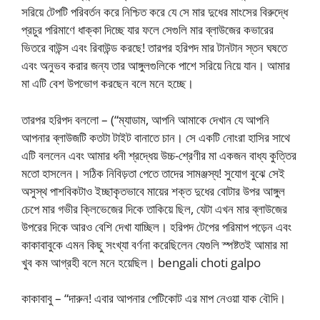
সরিয়ে টেপটি পরিবর্তন করে নিশ্চিত করে যে সে মার দুধের মাংসের বিরুদ্ধে
প্রচুর পরিমাণে ধাক্কা দিচ্ছে যার ফলে সেগুলি মার ব্লাউজের কভারের
ভিতরে বাউন্স এবং রিবাউন্ড করছে! তারপর হরিপদ মার টানটান স্তন ঘষতে
এবং অনুভব করার জন্য তার আঙ্গুলগুলিকে পাশে সরিয়ে নিয়ে যান। আমার
মা এটি বেশ উপভোগ করছেন বলে মনে হচ্ছে।
তারপর হরিপদ বললো – (“ম্যাডাম, আপনি আমাকে দেখান যে আপনি
আপনার ব্লাউজটি কতটা টাইট বানাতে চান। সে একটি নোংরা হাসির সাথে
এটি বললেন এবং আমার ধনী শ্রদ্ধেয় উচ্চ-শ্রেণীর মা একজন বাধ্য কুত্তির
মতো হাসলেন। সঠিক নিবিড়তা পেতে তাদের সামঞ্জস্য! সুযোগ বুঝে সেই
অসুস্থ পাশবিকটাও ইচ্ছাকৃতভাবে মায়ের শক্ত দুধের বোটার উপর আঙ্গুল
চেপে মার গভীর ক্লিভেজের দিকে তাকিয়ে ছিল, যেটা এখন মার ব্লাউজের
উপরের দিকে আরও বেশি দেখা যাচ্ছিল। হরিপদ টেপের পরিমাপ পড়েন এবং
কাকাবাবুকে এমন কিছু সংখ্যা বর্ণনা করেছিলেন যেগুলি স্পষ্টতই আমার মা
খুব কম আগ্রহী বলে মনে হয়েছিল। bengali choti galpo
কাকাবাবু – “দারুন! এবার আপনার পেটিকোট এর মাপ নেওয়া যাক বৌদি।