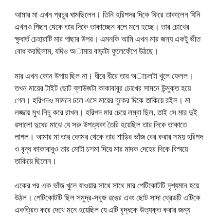
আমার মা এখন প্রচুর ঘামছিলেন। তিনি হরিপদর দিকে ফিরে তাকালেন যিনি
এখনও পিছন থেকে তার দিকে তাকাচ্ছেন বলে মনে হচ্ছে। তার চোখের
ক্ষুধার্ত চেহারাটি মার পাছার উপর। এমনকি আমি এখন মার জন্য একটু ভীত
বোধ করছিলাম, যদিও অামার বাড়াটা ফুলেফেঁপে উঠছে।
মার এখন কোন উপায় ছিল না। ধীরে ধীরে তার অাচলটা খুলে ফেলল।
তখন মায়ের টাইট ছোট ব্লাউজটা কাকাবাবুর চোখের সামনে উন্মুক্ত হয়ে
গেল। হরিপদও সামনে চলে এসে মায়ের বুকের দিকে তাকিয়ে রইল। মা
লজ্জায় মুখ নিচু করে রাখল। হরিপদ মার চেয়ে লম্বা ছিল, তাই সে মার দুই
রসালো দুধের মাঝে যে সরু উপত্যকা তৈরি হয়েছিল তার দিকে তাকাতে
লাগল। আমার মা তার কোমর থেকে তার শাড়ির ভাঁজ বের করার সময় হরিপদ
ও বৃদ্ধ কাকাবাবুও তার মোটা চশমা দিয়ে মার মাদক দেহের দিকে বিস্ময়ে
তাকিয়ে ছিলেন।
একের পর এক ভাঁজ খুলে যাওয়ার সাথে সাথে মার পেটিকোটটি দৃশ্যমান হয়ে
উঠল। পেটিকোটটি ছিল সমুদ্র-সবুজ রঙের এবং ছোট সাদা থ্রেডটি এটিকে
একত্রিত করে দেখে মনে হয়েছিল যে এটি বৃদ্ধকে উত্যক্ত করার জন্য