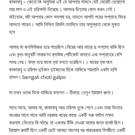
কাকাবাবু – কেনো কি অসুবিধা এই যে আপনার সামনে যেই মেয়েটা বেরোলো
তার মাপ ও এই হরিপদই নিয়েছে। আপনর চিন্তার কোন করন নেই।
যাইহোক, যদি আপনার কোন সমস্যা হয়, তাহলে আপনি পরের সপ্তাহে ফিরে
আসতে পারেন। আমি নিশ্চিত রিমলি ততদিনে তার অসুস্থতা থেকে মুক্ত
হবে
আমার মা কনফিউজড হয়ে পড়েছিল।বিয়ের আর মাত্র দু সপ্তাহ বাকি ছিল
এবং বৃদ্ধ মানুষটি সাধারণত ব্লাউজ পেটিকোট বানাতে এক সপ্তাহের বেশি
সময় নেয়। বাধ্য হয়ে মাকে হ্যা বলতে হয়েছিল।। মায়ের হ্যা শুনে
কাকাবাবু ও হরিপদ দুইজন দুইজনের দিকে তাকিয়ে শয়তানি একটা হাসি
হাসল। bengali choti galpo
মা তখন ওদের দিকে তাকিয়ে বললেন – ঠিকছে।চলুন ট্রায়াল রুমে।
সাথে সাথে, আমার মা, কাকাবাবু আর হরিপদ ঢুকে গেলে।এবং তারা ভিতরে
যাওয়ার সাথে সাথে আমি দরজার ধারের কাছে একটি সরু ফাটল লক্ষ্য
করলাম।ভিতরে কি ঘটছে তা একবার উঁকি দেওয়া আমার জন্য যথেষ্ট ছিল।
ট্রায়াল রুমটি ছিল একটি ছোট আবছা আলোর ঘর যারদরজার বিপরীতে একটি