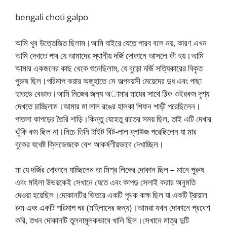
bengali choti galpo
আমি খুব উত্তেজিত ছিলাম।আমি বাইরে যেতে পারব বলে নয়, কারণ এখন
আমি দেখতে পাব যে আমাদের স্থানীয় দর্জি দোকানে আসলে কী হয়।আমি
আমার একজনের কাছ থেকে শুনেছিলাম, যে বুড়ো দর্জি সত্যিকারের বিকৃত
পুরুষ ছিল।পরিমাপ করার অজুহাতে সে অল্পবয়সী মেয়েদের দুধ এবং পাছা
হাতড়ে বেড়াত।আমি নিজের জন্য অামার মায়ের সাথে ঠিক ওইরকম দৃশ্য
দেখতে চাচ্ছিলাম।আমার মা লাল রঙের হালকা শিফন শাড়ী পরেছিলেন।
পাতলা কাপড়ের তৈরি শাড়ি।কিন্তু যেহেতু রাতের সময় ছিল, তাই এটি দেখার
ঝুঁকি কম ছিল না।নিচে তিনি টাইট বিট-লাল ব্লাউজ পরেছিলেন যা মার
বুকের যথেষ্ট ক্লিভেজকে বেশ আকর্ষণীয়ভাবে দেখাচ্ছিল।
মা যে দর্জির দোকানে যাচ্ছিলেন তা মিশ্র লিঙ্গের দোকান ছিল – মানে পুরুষ
এবং মহিলা উভয়কেই সেখানে যেতে এবং কাপড় সেলাই করার অনুমতি
দেওয়া হয়েছিল।দোকানটির ভিতরে একটি পৃথক কক্ষ ছিল যা একটি ট্রায়াল
রুম এবং একটি পরিমাপ ঘর (মহিলাদের জন্য)।আমরা যখন দোকানে প্রবেশ
করি, তখন দোকানটি তুলনামূলকভাবে খালি ছিল।সেখানে মাত্র দুটি