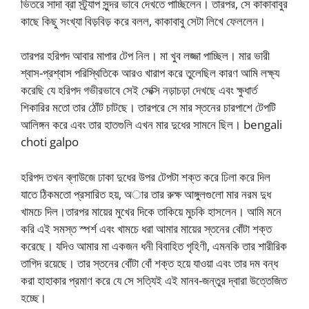
ভিতরে সাদা ব্রা স্ট্র্যাপ সুন্দর ভাবে দেখতে পাচ্ছিলেন। তারপর, সে কাকাবাবুর
কাছে কিছু সংখ্যা বিড়বিড় করে বলল, কাকাবাবু সেটা লিখে ফেললেন।
তারপর হরিপদ আবার মাপার টেপ নিল। মা খুব লজ্জা পাচ্ছিল। মার ভারী
শ্বাস-প্রশ্বাস পরিস্থিতিকে আরও খারাপ করে তুলেছিল কারণ আমি লক্ষ্য
করেছি যে হরিপদ গভীরভাবে সেই সেক্সি নড়াচড়া দেখছে এবং ক্ষুধার্ত
শিকারির মতো তার ঠোঁট চাটছে। তারপরে সে মার স্তনের চারপাশে টেপটি
আলিঙ্গন করে এবং তার হাতগুলি এখন মার দুধের সামনে ছিল। bengali
choti galpo
হরিপদ তখন ব্লাউজে ঢাকা দুধের উপর টেপটা শক্ত করে ঢিলা করে দিল
যাতে ঠিকমতো প্রসারিত হয়, অার তার রুক্ষ আঙ্গুলগুলো মার নরম দুধ
খামচে দিল।তারপর মায়ের মুখের দিকে তাকিয়ে মুচকি হাসলেন। আমি মনে
করি এই সমস্ত স্পর্শ এবং খামচে ধরা আমার মায়ের স্তনের বোঁটা শক্ত
করেছে। যদিও আমার মা একজন ধনী বিবাহিত গৃহিণী, এমনকি তার শারীরিক
তাগিদ রয়েছে। তার স্তনের বোঁটা বোঁ শক্ত হয়ে যাওয়া এবং তার দম বন্ধ
করা হাহাকার প্রমাণ করে যে সে সত্যিই এই মানব-জন্তুর দ্বারা উত্তেজিত
হচ্ছে।