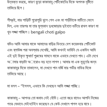
উত্যক্ত করছে, কারণ বুড়ো কাকাবাবু পেটিকোটের দিকে অপলক দৃষ্টিতে
তাকিয়ে ছিল।
শীঘ্রই, মার শাড়িটি পুরোপুরি খুলে গেল এবং মা শাড়ীটাকে মাটিতে ফেলে
দিল, এবং তারপর মা তার মূল্যবান দুধজোড়ায় দুইহাত গুটিয়ে রাখল কারণ মা
খুব লজ্জা পাচ্ছিল। bengali choti galpo
যদিও আমি আমার মাকে আমাদের বাড়ির ভিতরে বেশ কয়েকবার পেটিকোট
এবং ব্লাউজ পরা অবস্থায় দেখেছি, আমি কখনই ভাবিনি যে একদিন আমি
এই দুই বিকৃত ক্ষুধার্ত পুরুষের সামনে মাকে এভাবে দেখতে পাব। এটা দেখে
অামার বাড়াটা অারোও বড় হতে লাগল। আমার মা এক মুহূর্তের জন্য
কাকাবাবুর দিকে তাকালেন, মা দেখতে পান দর্জি মার গভীর নাভির দিকে
তাকিয়ে আছে।
মা বলল – “ইসসস, এভাবে কি দেখছেন আমি লজ্জা পাচ্ছি।
কাকাবাবু – আপনর তো জবাব নেই বৌদি। এতো বছর বাদেও আপনি নিজের
গতর যেভাবে মেইনটেইন করেছেন যে কেউ দেখালে পাগল হয়ে যাবে।