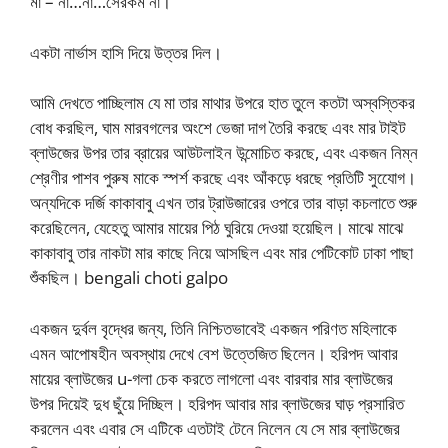
মা – না…না…সেরকম না।
একটা নার্ভাস হাসি দিয়ে উত্তর দিল।
আমি দেখতে পাচ্ছিলাম যে মা তার মাথার উপরে হাত তুলে কতটা অস্বস্তিকর
বোধ করছিল, ঘাম মারবগলের অংশে ভেজা দাগ তৈরি করছে এবং মার টাইট
ব্লাউজের উপর তার ব্রায়ের আউটলাইন উন্মোচিত করছে, এবং একজন নিম্ন
শ্রেণীর পাশব পুরুষ মাকে স্পর্শ করছে এবং আঁকড়ে ধরছে প্রতিটি সুযোেগ।
অন্যদিকে দর্জি কাকাবাবু এখন তার ট্রাউজারের ওপরে তার বাড়া কচলাতে শুরু
করেছিলেন, যেহেতু আমার মায়ের পিঠ ঘুরিয়ে দেওয়া হয়েছিল। মাঝে মাঝে
কাকাবাবু তার নাকটা মার কাছে নিয়ে আসছিল এবং মার পেটিকোট ঢাকা পাছা
শুঁকছিল। bengali choti galpo
একজন দুর্বল বৃদ্ধের জন্য, তিনি নিশ্চিতভাবেই একজন পরিণত মহিলাকে
এমন আপোষহীন অবস্থায় দেখে বেশ উত্তেজিত ছিলেন। হরিপদ আবার
মায়ের ব্লাউজের u-গলা চেক করতে লাগলো এবং বারবার মার ব্লাউজের
উপর দিয়েই দুধ ছুঁয়ে দিচ্ছিল। হরিপদ আবার মার ব্লাউজের ঘাড় প্রসারিত
করলেন এবং এবার সে এটিকে এতটাই টেনে নিলেন যে সে মার ব্লাউজের