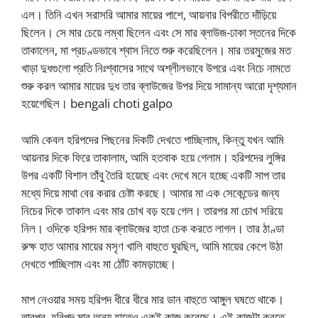
এল। তিনি এখন সরাসরি আমার মায়ের পাশে, আয়নার বিপরীতে দাঁড়িয়ে
ছিলেন। সে মার চেয়ে লম্বা ছিলেন এবং সে মার ব্লাউজ-ঢাকা স্তনের দিকে
তাকালেন, মা প্রচণ্ডভাবে শ্বাস নিতে শুরু করেছিলেন। মার তরমুজের মত
খাড়া দুধগুলো প্রতি নিঃশ্বাসের সাথে অশ্লীলভাবে উপরে এবং নিচে নামতে
শুরু করল আমার মায়ের দুধ তার ব্লাউজের উপর দিয়ে সামান্য আরো দৃশ্যমান
হয়েগেছিল। bengali choti galpo
আমি কেবল হরিপদের পিছনের দিকটি দেখতে পাচ্ছিলাম, কিন্তু যখন আমি
আয়নার দিকে ফিরে তাকালাম, আমি হতবাক হয়ে গেলাম। হরিপদের লুঙ্গির
উপর একটি বিশাল তাঁবু তৈরি হয়েছে এবং দেখে মনে হচ্ছে একটি সাপ তার
মধ্যে দিয়ে মাথা বের করার চেষ্টা করছে। আমার মা এক সেকেন্ডের জন্য
নিচের দিকে তাকাল এবং মার চোখ বড় হয়ে গেল। তারপর মা চোখ সরিয়ে
নিল। ওদিকে হরিপদ মার ব্লাউজের হাতা চেক করতে লাগল। তার ঠাণ্ডা
রুক্ষ হাত আমার মায়ের মসৃণ খালি বাহুতে ঘুরছিল, আমি মায়ের কেপে উঠা
দেখতে পাচ্ছিলাম এবং মা ঠোঁট কামড়াচ্ছে।
মাপ নেওয়ার সময় হরিপদ ধীরে ধীরে মার ডান বাহুতে আঙ্গুল ঘষতে থাকে।
তারপর, হরিপদ মার অন্য হাতেও একই কাজ করেছে। এই কাজটা করতে