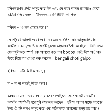
হরিপদ তখন টেপটা শক্ত করে দিল এবং এর ফলে আমার মা আরও একটা
আর্তনাদ দিয়ে বলল – “উহহহহ…বেশি টাইট হো গেছে।
হরিপদ – “ও ভুল হোয়েগেছে।”
সে স্ট্রিংটি আলগা করে দিল। সে যেমন করেছিল, তার আঙ্গুলগুলি মার
ব্লাউজ-ঢাকা দুধের উপর একটি ছন্দময় আন্দোলন তৈরি করেছিল। তিনি এখন
খোলাখুলিভাবে স্পর্শ এবং আলতো করে মার boobs একটু টিপে অাবার
ফিতে দিয়ে মাপ নেওয়া শুরু করলেন। bengali choti galpo
হরিপদ – এটা কি ঠিক আছে।
মা – না না আরেক্টু টাইট করো।
আমার মা এখন তার চোখ বন্ধ করে রেখেছিলেন এবং মা এই লোকটির
অশ্লীল স্পর্শগুলি পুরোপুরি উপভোগ করছেন। হরিপদ আমার মায়ের স্তনের
উপর টেপটি আরও শক্ত করে এবং সঠিকভাবে চালানোর জন্য তার আরও