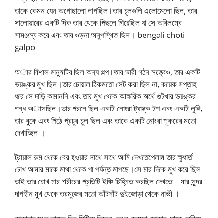
তাকে কেমন যেন অগোছালো লাগছিল।তার চুলগুলি এলোমেলো ছিল, তার
সালোয়ারের একটি দিক তার থেকে পিছলে গিয়েছিল যা সে অবিলম্বে
সামঞ্জস্য করে এবং তার ওড়না অনুপস্থিত ছিল। bengali choti
galpo
অার বিশাল মানুষটির ছিল অন্য গল্প।তার ভারী গঠন সত্ত্বেও, তার একটি
ভয়ঙ্কর মুখ ছিল।তার চোয়াল ঠিকমতো সেট করা ছিল না, কয়েক সপ্তাহ
ধরে সে দাড়ি কামাননি এবং তার মুখ থেকে আক্ষরিক অর্থে গুটখার ভয়ঙ্কর
গন্ধ অাসছিল।তার পরনে ছিল একটি নোংরা ট্যাঙ্ক টপ এবং একটি লুঙ্গি,
তার বুকে এবং পিঠে প্রচুর চুল ছিল এবং তাকে একটি নোংরা শূকরের মতো
দেখাচ্ছিল ।
ট্রায়াল রুম থেকে বের হওয়ার সাথে সাথে আমি দেখতেপেলাম তার ক্ষুধার্ত
চোখ আমার মাকে মাথা থেকে পা পর্যন্ত মাপছে।সে মার দিকে মুখ করে ছিল
তাই তার চোখ মার শরীরের প্রতিটি ইঞ্চি চিহ্নিত করছিল দেখতে – মার সুন্দর
দাগহীন মুখ থেকে তরমুজের মতো আঁটসাঁট দুইজোড়া থেকে নাভী ।