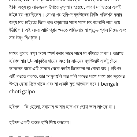
ইঞ্চি অত্যন্ত লাভজনক উপায়ে দৃশ্যমান হয়েছে, কারণ মা ভিতরে একটি
টাইট ব্রা পরেছিলেন। নোংরা পশু হরিপদ ব্লাউজের ফিটিং পরিদর্শন করার
জন্য মার মাইয়ের দিকে হাত বাড়ানোর সাথে সাথে মারগালগুলি লাল হয়ে
উঠছিল। এই সময় আমি প্রায় শুনতে পাচ্ছিলাম মা প্রচন্ড শ্বাস নিচ্ছে এবং
মার উষ্ণ নিঃশ্বাস।
মায়ের বুকের নগ্ন অংশ স্পর্শ করার সাথে সাথে মা কাঁপতে লাগল। তারপর
হরিপদ মার U- আকৃতির ঘাড়ের অংশের সামনের ব্লাউজটি একটু টেনে
আনলেন যাতে এটি সামনে থেকে কতটা ঢিলেঢালা তা বোঝা যায়। হরিপদ
এটি করতে করতে, তার আঙ্গুলগুলি মার খালি ঘাড়ের সাথে সাথে মার স্তনের
উপরে ছোয়া দিতে থাকে এবং মা একটি মৃদু আর্তনাদ করে। bengali
choti galpo
হরিপদ – কি হোলো, ম্যাডাম আমার হাত এর ছোয়া ভাল লাগছে না।
হরিপদ একটি অশুভ হাসি দিয়ে বললেন।