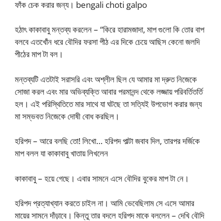
ফাঁক চেক করার জন্য। bengali choti galpo
হঠাৎ কাকাবাবু মন্তব্য করলেন – “কিরে হারামজাদা, মাপ গুলো কি তোর বাপ
বলবে এতখোঁন ধরে বৌদির ফরসা পীঠ এর দিকে চেয়ে আছিস কেনো জলদি
পীঠের মাপ টা বল।
মন্তব্যটি এতটাই সরাসরি এবং অশ্লীল ছিল যে আমার মা দ্রুত নিজেকে
সোজা করল এবং মার অভিব্যক্তি আবার পরমানন্দ থেকে লজ্জায় পরিবর্তিতর্তি
হল। এই পরিস্থিতিতে মার সাথে যা ঘটছে তা সত্যিই উপভোগ করার জন্য
মা সম্ভবত নিজেকে দোষী বোধ করছিল।
হরিপদ – আরে বলছি তো! লিখো… হরিপদ পাল্টা জবাব দিল, তারপর দর্জিকে
মাপ বলল যা কাকাবাবু খাতায় লিখলেন
কাকাবাবু – হয়ে গেছে। এবার সামনে এসে বৌদির বুকের মাপ টা নে।
হরিপদ প্রত্যাখ্যান করতে চাইল না। আমি ভেবেছিলাম সে এসে আমার
মায়ের সামনে দাঁড়াবে। কিন্তু তার বদলে হরিপদ মাকে বললেন – দেখি বৌদি