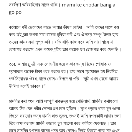
সর্ব্বক্ষণ অবিবাহিতার সাজে থাকি। mami ke chodar bangla
golpo
বর্তমানে ধনী ছেলেদের কাছে আমার ভীষণ চাহিদা। আমি তাদের সাথে কম
করে দুই ঘন্টা অথবা সারা রাতের চুক্তি করি এবং ঐসময় সম্পূর্ণ উলঙ্গ হয়ে
তাদের কামবাসনা তৃপ্ত করি। বাড়ি বাড়ি কাজ করে আমি সারা মাসে যা
রোজগার করতাম এখন কয়েক ঘন্টায় তার কয়েক গুন রোজগার করে ফেলছি।
তবে, আমায় সুন্দরী এবং লোভনীয় হয়ে থাকার জন্য নিজের পোষাক ও
প্রসাধনে অনেক টাকা খরচ করতে হয়। তার সাথে প্রয়োজন হয় নিয়মিত
গর্ভ নিরোধক ঔষধ, যাতে কোনও বিপদে না পড়ি। তুমি এখন থেকে আমায়
উর্ম্মিলা বলেই ডাকবে।”
মামনির কথা শুনে আমি সম্পূর্ণ বাকরুদ্ধ হয়ে গেছিলাম! মামনির কথাগুলো
আমার ঠিক যেন পরীর দেশের গল্প মনে হচ্ছিল। মুখে পড়তে থাকা চুল গুলো
পিছনে সরানোর জন্য মামনি হাত তুলল, তখনই আমি বগলকাটা জামার তলা
দিয়ে লক্ষ করলাম মামনি বগলের চুল পাতলা করে কামিয়ে ফেলেছে। তার
মানে মামনির বগলের ঘামের গন্ধ আর কোনও দিনই শুঁকতে পাবো না! এখন