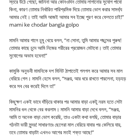
স্তরে উঠে গেছো, জানিনা আর কোনওদিন তোমায় লাগানোর সুযোগ পাবো
কিনা, কারণ তোমার নির্ধারিত পারিশ্রমিক দিয়ে তোমায় ভোগ করার সামর্থ্য
আমার নেই। তাই আমি আজই আমার সব ইচ্ছে পুরণ করে ফেলতে চাই!”
mami ke chodar bangla golpo
মামনি আমার গালে চুমু খেয়ে বলল, “না সোনা, তুমি আমার পছন্দের পুরুষ!
তোমার কাছে চুদে আমি নিজের শরীরের প্রয়োজন মেটাবো। তাই তোমার
সুযোগের অভাব হবেনা!”
কামুকি অনুভবী মামনিকে দশ মিনিট ঠাপাতেই গলগল করে আমার সব মাল
বেরিয়ে গেল। মামনি হেসে বলল, “সঞ্জয়, আর ধরে রাখতে পারলেনা, হড়হড়
করে সব বের করেই দিলে ত!”
কিছুক্ষণ একই ভাবে দাঁড়িয়ে থাকার পর আমার বাড়া একটু নরম হতে সেটা
মামনির গুদ থেকে বের করলাম। মামনি আমার বাড়া দেখে বলল, “সঞ্জয়,
আমি ত অনেক বাড়া ভোগ করেছি, তাও একটা কথা বলছি, তোমার বাড়ার
গঠনটা ভারী সুন্দর! সাধারণতঃ ছেলেরা মাল বেরিয়ে যাবার পর কেলিয়ে যায়,
তবে তোমার বাড়াটা এখনও আগের মতই শক্ত আছে!”