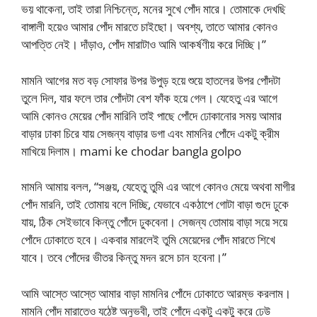
ভয় থাকেনা, তাই তারা নিশ্চিন্তে, মনের সুখে পোঁদ মারে। তোমাকে দেখছি
বাঙ্গালী হয়েও আমার পোঁদ মারতে চাইছো। অবশ্য, তাতে আমার কোনও
আপত্তি নেই। দাঁড়াও, পোঁদ মারাটাও আমি আকর্ষণীয় করে দিচ্ছি।”
মামনি আগের মত বড় সোফার উপর উপুড় হয়ে শুয়ে হাতলের উপর পোঁদটা
তুলে দিল, যার ফলে তার পোঁদটা বেশ ফাঁক হয়ে গেল। যেহেতু এর আগে
আমি কোনও মেয়ের পোঁদ মারিনি তাই পাছে পোঁদে ঢোকানোর সময় আমার
বাড়ার ঢাকা চিরে যায় সেজন্য বাড়ার ডগা এবং মামনির পোঁদে একটু ক্রীম
মাখিয়ে দিলাম। mami ke chodar bangla golpo
মামনি আমায় বলল, “সঞ্জয়, যেহেতু তুমি এর আগে কোনও মেয়ে অথবা মাগীর
পোঁদ মারনি, তাই তোমায় বলে দিচ্ছি, যেভাবে একঠাপে গোটা বাড়া গুদে ঢুকে
যায়, ঠিক সেইভাবে কিন্তু পোঁদে ঢুকবেনা। সেজন্য তোমায় বাড়া সয়ে সয়ে
পোঁদে ঢোকাতে হবে। একবার মারলেই তুমি মেয়েদের পোঁদ মারতে শিখে
যাবে। তবে পোঁদের ভীতর কিন্তু মদন রসে চান হবেনা।”
আমি আস্তে আস্তে আমার বাড়া মামনির পোঁদে ঢোকাতে আরম্ভ করলাম।
মামনি পোঁদ মারাতেও যঠেষ্ট অনুভবী, তাই পোঁদে একটু একটু করে ঢেউ