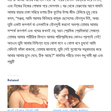
এবং নিজের নিজের পোষাক পরে ফেললাম। ঘর থেকে বেরুনোর আগে মামনি
আমার বাড়ার ঢাকা সরিয়ে ডগায় ঠিক ফুটোর উপর জীভ ঠেকিয়ে চুমু খেয়ে
বলল, “সঞ্জয়, আমি পয়সার বিনিময়ে কামুক ছেলেদের যৌনসুখ দিই, অথচ
তুমি একটা কলগার্ল বা এসকর্টকে যৌনসুখী করলে! অবশ্য তোমার আমার
সম্পর্ক কলগার্ল এবং খদ্দের কখনই নয়, বরন প্রেমিক প্রেমিকার! সেজন্য
তোমার আমার শারীরিক মিলনে আমার পারিশ্রমিকের কোনও প্রশ্নই নেই!
অতএব তুমি আমায় নিশ্চিন্ত হয়ে খোলা মনে ও খোলা ধনে চুদবে! আমি
যেদিনই ফাঁকা থাকবো, তোমায় জানাবো, তুমি সেই সুযোগের সদ্ব্যাবহার করে
আবার আমায় চুদে দেবে, ঠিক আছে?” মামনির শরীরে তখন শুধু দামী ব্রা এবং
প্যান্টি
Related
gud chata chati তুমি
mom son choti golpo