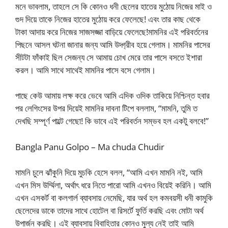
মনে ভাবলাম, তাহলে সে কি কোনও ধনী ছেলের হাতের মুঠোয় নিজের মাই ও
গুদ দিয়ে তাকে নিজের হাতের মুঠোয় করে ফেলেছে! এবং তার কাছ থেকে
টাকা আদায় করে নিজের সাজসজ্জা বাড়িয়ে ফেলেছে!মামনির এই পরিবর্তনের
পিছনে আসল ঘটনা জানার জন্য আমি উদ্গ্রীব হয়ে গেলাম। মামনির পাসের
সীটটা ফাঁকাই ছিল সেজন্য সে আমায় চোখ মেরে তার পাসে বসতে ইশারা
করল। আমি সাথে সাথেই মামনির পাসে বসে গেলাম।
পাছে কেউ আমায় লক্ষ করে ভেবে আমি এদিক ওদিক তাকিয়ে নিশ্চিন্ত হবার
পর লেগিংসের উপর দিয়েই মামনির দাবনা টিপে বললাম, “মামনি, তুমি ত
দেখছি সম্পূর্ণ পাল্টে গেছো! কি ভাবে এই পরিবর্তন সম্ভব হল একটু বলবে!”
Bangla Panu Golpo – Ma chuda Chudir
মামনি চুলে ঝাঁকুনি দিয়ে মুচকি হেসে বলল, “আমি এখন মামনি নই, আমি
এখন মিস উর্ম্মিলা, অর্থাৎ ধরে নিতে পারো আমি এখনও বিয়েই করিনি। আমি
এখন এসকর্ট বা কলগার্ল ব্যাবসায় নেমেছি, যার অর্থ হল কমবয়সী ধনী কামুকি
ছেলেদের ডাকে তাদের সাথে হোটেল বা রিসর্টে ফুর্তি করছি এবং মোটা অর্থ
উপার্জন করছি। এই ব্যাবসায় বিবাহিতার কোনও মুল্য নেই তাই আমি