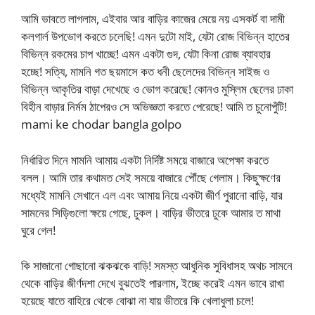
আমি ভাবতে লাগলাম, এইবার আর বাড়ির কাজের মেয়ে নয় এসকর্ট বা দামী
কলগার্ল উপভোগ করতে চলেছি! এমন দুটো মাই, যেটা রোজ বিভিন্ন হাতের
বিভিন্ন রকমের চাপ খাচ্ছে! এমন একটা গুদ, যেটা কিনা রোজ ব্যাবহার
হচ্ছে! সত্যি, মামনি গত ছয়মাসে কত ধনী ছেলেদের বিভিন্ন সাইজ ও
বিভিন্ন আকৃতির বাড়া দেখেছে ও ভোগ করেছে! কোনও মুস্লিম ছেলের ঢাকা
বিহীন বাড়ার নির্মম ঠাপেরও সে অভিজ্ঞতা করতে পেরেছে! আমি ত চুনোপুঁটি!
mami ke chodar bangla golpo
নির্ধারিত দিনে মামনি আমায় একটা নির্দিষ্ট সময়ে বাজারে অপেক্ষা করতে
বলল। আমি তার কথামত সেই সময়ে বাজারে পৌঁছে গেলাম। কিছুক্ষণের
মধ্যেই মামনি সেখানে এল এবং আমায় নিয়ে একটা জীর্ণ পুরানো বাড়ি, যার
সামনের সিড়িগুলো ক্ষয়ে গেছে, ঢুকল। বাড়ির ভীতরে ঢুকে আমার ত মাথা
ঘুরে গেল!
কি সাজানো গোছানো ঝকঝকে বাড়ি! সমস্ত আধুনিক সুবিধাসহ অথচ সামনে
থেকে বাড়ির জীর্ণদশা দেখে বুঝতেই পারলাম, ইচ্ছে করেই এমন ভাবে রাখা
হয়েছে যাতে বাহিরে থেকে বোঝা না যায় ভীতরে কি খেলাধুলা চলে!