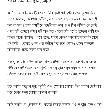
ke chodar bangla golpo
আমি সামনের দিকে হেঁট হয়ে মামনির পুরুষ্ট মাইদুটো হাতের মুঠোয় নিয়ে
চটকে বললাম, “অবশ্যই উর্ম্মিলা, এখন তোমায় চুদতে আমার অনেক বেশী
মজা লাগছে। তখন মামনিকে চুদেছিলাম আর এখন মিস উর্ম্মিলা কে চুদছি।
এখন তুমি চোদনে ভীষণ পরিপক্ব হয়ে গেছো তাই মনেই হচ্ছেনা আমি দুই
বাচ্ছার মাকে লাগাচ্ছি। মনে হচ্ছে, সত্যি কোনও অবিবাহিতা কামুকি মেয়ে
কে চুদছি। তোমার গুদের এত গভীরে বাড়া ঢুকে গেলেও গুদের কামড়টা
অবিবাহিত মেয়ের মতই মনে হচ্ছে।
তাছাড়া তোমার মাইগুলো এত হাতের টেপা খাবার পরেও অবিবাহিত মেয়ের
মাইয়ের মতই উন্নত এবং পুরুষ্ট! যেহেতু তুমি নতুন নতুন আসনে চোদার
কৌশল জেনে গেছো তাই তোমায় চুদতে অন্যরকমের মজা লাগছে!
তবে আমার পছন্দের স্ক্রচ ব্রাইট এবং স্পেশাল লোশান দিয়ে আমার ফেসিয়াল
করে দেবার জন্য তোমায় অজস্র ধন্যবাদ!
আমি মামনি কে পুরোদমে ঠাপ মারতে মারতে বললাম, “এখন তুমি এমন একটা