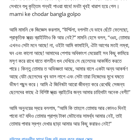
সেখানে শুধু কৃত্তিম গন্ধই পাওয়া যাবে! মনটা খূবই খারাপ হয়ে গেল।
mami ke chodar bangla golpo
আমি মামনি কে জিজ্ঞেস করলাম, “উর্ম্মিলা, বগলটা যে ভাবে ছেঁটে ফেলেছো,
প্রাকৃতিক স্ক্রচ ব্রাইটটাও কি আর নেই?” মামনি হেসে বলল, “ওঃহ, তোমার
এখনও সেটা মনে আছে! না, ওইটা আমি কামাইনি, ঐটা আগের মতই লম্বা,
ঘন এবং কালো আছে! আমাদের পেশায় অধিকাংশ মেয়েরাই সব কিছু কামিয়ে
মসৃণ করে রাখে যাতে বালহীন গুদ দেখিয়ে সে ছেলেদের আকর্ষিত করতে
পারে। কিন্তু তোমার ত অভিজ্ঞতা আছে, আমার বালে একটা অন্য আকর্ষণ
আছে যেটা ছেলেদের খৃব ভাল লাগে এবং সেটা তারা নিজেদের মুখে ঘষতে
ভীষণ পছন্দ করে। আমি ঐ জিনিষটা আরো জীবন্ত করে রেখেছি সেজন্য
ছেলেদের কাছে ঐ বিশিষ্ট স্ক্রচ ব্রাইটের জন্য আমার চাহিদাটা অনেক বেশী!”
আমি অনুনয়ের স্বরে বললাম, “আমি কি তাহলে তোমায় আর কোনও দিনই
পাবো না? যদিও তোমার প্রাপ্য টাকা মেটানোর সামর্থ্য আমার নেই, তাই
তোমায় পাবার স্বপ্ন দেখার ছাড়া আমার আর কিছু করারও নেই!”
বউয়ের বান্ধবীর সাথে নিজ বউ বদল করে গ্রুপ সেক্স