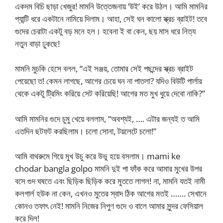
একদম বিচি ছাড়া খেজুর! মামনি উত্তেজনায় ‘উই’ করে উঠল। আমি মামনির
প্যান্টি ধরে একটানে নামিয়ে দিলাম। আহা, সেই ঘন কালো স্ক্রচ ব্রাইট! তবে
গুদের চেরাটা একটু বড় মনে হল। হবেনা ই বা কেন, ছয় মাস ধরে নিত্য
নতুন বাড়া ঢুকছে!
মামনি মুচকি হেসে বলল, “এই সঞ্জয়, তোমার সেই পছন্দের স্ক্রচ ব্রাইট
পেয়েছো ত! কেমন লাগছে, আগের চেয়ে ঘন না পাতলা? যদিও বিউটি পার্লার
থেকে একটু ট্রিমিং করিয়ে সেট করিয়েছি! আগের মত মুখ ধুয়ে দেবো নাকি?”
আমি মামনির গুদে চুমু খেয়ে বললাম, “অবশ্যই, …. এটার জন্যই ত আমি
এতদিন ছটফট করছিলাম। চলো সোনা, টয়লেটে চলো!”
আমি বাথরুমে গিয়ে মুখ উচু করে উভু হয়ে বসলাম। mami ke
chodar bangla golpo মামনি দুই পা ফাঁক করে আমার মুখের উপর
বসে গুদ ঘষতে এবং ছিড়িক ছিড়িক করে মুততে লাগল! না, মামনি যতই নামী
কলগার্ল হউক না কেন, এখনও মুতের স্বাদ ঠিক আগের মতই ……. সেখানে
কোনও তফাৎ নেই! মামনি নিজের নিপুণ গুদে ও বালে আমার সুন্দর ফেসিয়াল
করে দিল!