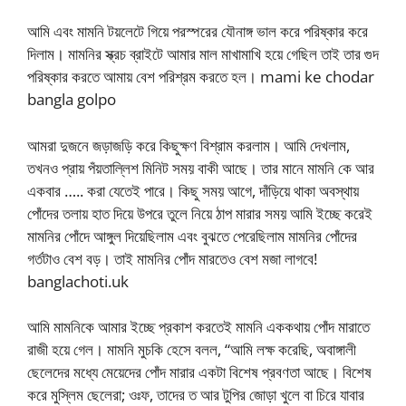
আমি এবং মামনি টয়লেটে গিয়ে পরস্পরের যৌনাঙ্গ ভাল করে পরিষ্কার করে
দিলাম। মামনির স্ক্রচ ব্রাইটে আমার মাল মাখামাখি হয়ে গেছিল তাই তার গুদ
পরিষ্কার করতে আমায় বেশ পরিশ্রম করতে হল। mami ke chodar
bangla golpo
আমরা দুজনে জড়াজড়ি করে কিছুক্ষণ বিশ্রাম করলাম। আমি দেখলাম,
তখনও প্রায় পঁয়তাল্লিশ মিনিট সময় বাকী আছে। তার মানে মামনি কে আর
একবার ….. করা যেতেই পারে। কিছু সময় আগে, দাঁড়িয়ে থাকা অবস্থায়
পোঁদের তলায় হাত দিয়ে উপরে তুলে নিয়ে ঠাপ মারার সময় আমি ইচ্ছে করেই
মামনির পোঁদে আঙ্গুল দিয়েছিলাম এবং বুঝতে পেরেছিলাম মামনির পোঁদের
গর্তটাও বেশ বড়। তাই মামনির পোঁদ মারতেও বেশ মজা লাগবে!
banglachoti.uk
আমি মামনিকে আমার ইচ্ছে প্রকাশ করতেই মামনি এককথায় পোঁদ মারাতে
রাজী হয়ে গেল। মামনি মুচকি হেসে বলল, “আমি লক্ষ করেছি, অবাঙ্গালী
ছেলেদের মধ্যে মেয়েদের পোঁদ মারার একটা বিশেষ প্রবণতা আছে। বিশেষ
করে মুস্লিম ছেলেরা; ওঃফ, তাদের ত আর টুপির জোড়া খুলে বা চিরে যাবার