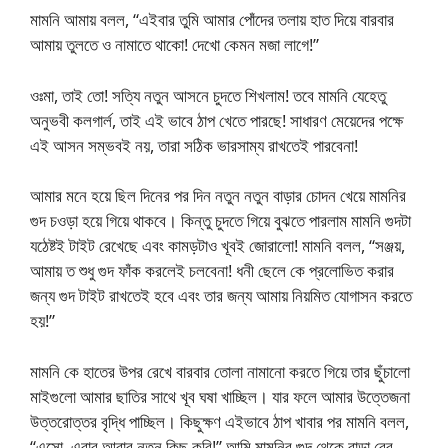
মামনি আমায় বলল, “এইবার তুমি আমার পোঁদের তলায় হাত দিয়ে বারবার
আমায় তুলতে ও নামাতে থাকো! দেখো কেমন মজা লাগে!”
ওঃমা, তাই তো! সত্যি নতুন আসনে চুদতে শিখলাম! তবে মামনি যেহেতু
অনুভবী কলগার্ল, তাই এই ভাবে ঠাপ খেতে পারছে! সাধারণ মেয়েদের পক্ষে
এই আসন সম্ভবই নয়, তারা সঠিক ভারসাম্য রাখতেই পারবেনা!
আমার মনে হয়ে ছিল দিনের পর দিন নতুন নতুন বাড়ার চোদন খেয়ে মামনির
গুদ চওড়া হয়ে গিয়ে থাকবে। কিন্তু চুদতে গিয়ে বুঝতে পারলাম মামনি গুদটা
যঠেষ্টই টাইট রেখেছে এবং কামড়টাও খূবই জোরালো! মামনি বলল, “সঞ্জয়,
আমায় ত শুধু গুদ ফাঁক করলেই চলবেনা! ধনী ছেলে কে প্রলোভিত করার
জন্য গুদ টাইট রাখতেই হবে এবং তার জন্য আমায় নিয়মিত যোগাসন করতে
হয়!”
মামনি কে হাতের উপর রেখে বারবার তোলা নামানো করতে গিয়ে তার ছুঁচালো
মাইগুলো আমার ছাতির সাথে খূব ঘষা খাচ্ছিল। যার ফলে আমার উত্তেজনা
উত্তরোত্তর বৃদ্ধি পাচ্ছিল। কিছুক্ষণ এইভাবে ঠাপ খাবার পর মামনি বলল,
“এসো, এবার আবার নতুন কিছু করি!” আমি মামনির গুদ থেকে বাড়া বের