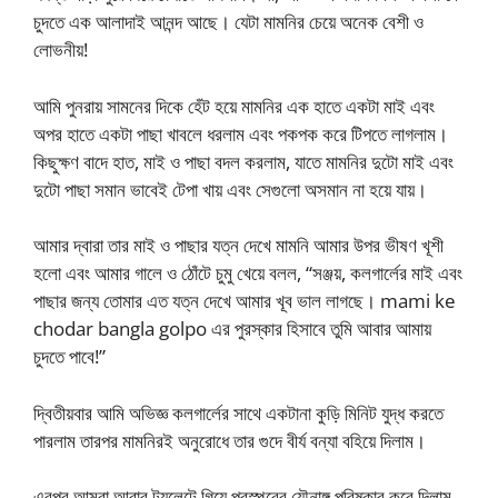
চুদতে এক আলাদাই আনন্দ আছে। যেটা মামনির চেয়ে অনেক বেশী ও
লোভনীয়!
আমি পুনরায় সামনের দিকে হেঁট হয়ে মামনির এক হাতে একটা মাই এবং
অপর হাতে একটা পাছা খাবলে ধরলাম এবং পকপক করে টিপতে লাগলাম।
কিছুক্ষণ বাদে হাত, মাই ও পাছা বদল করলাম, যাতে মামনির দুটো মাই এবং
দুটো পাছা সমান ভাবেই টেপা খায় এবং সেগুলো অসমান না হয়ে যায়।
আমার দ্বারা তার মাই ও পাছার যত্ন দেখে মামনি আমার উপর ভীষণ খূশী
হলো এবং আমার গালে ও ঠোঁটে চুমু খেয়ে বলল, “সঞ্জয়, কলগার্লের মাই এবং
পাছার জন্য তোমার এত যত্ন দেখে আমার খূব ভাল লাগছে। mami ke
chodar bangla golpo এর পুরস্কার হিসাবে তুমি আবার আমায়
চুদতে পাবে!”
দ্বিতীয়বার আমি অভিজ্ঞ কলগার্লের সাথে একটানা কুড়ি মিনিট যুদ্ধ করতে
পারলাম তারপর মামনিরই অনুরোধে তার গুদে বীর্য বন্যা বহিয়ে দিলাম।
এরপর আমরা আবার টয়লেটে গিয়ে পরস্পরের যৌনাঙ্গ পরিষ্কার করে দিলাম,