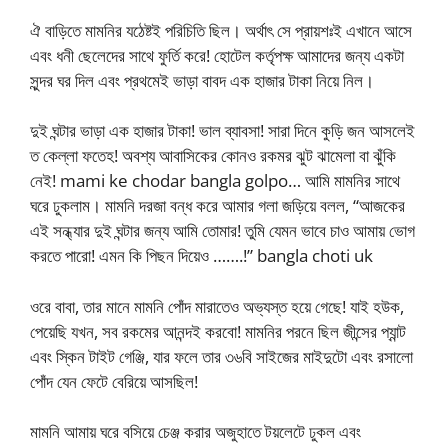
ঐ বাড়িতে মামনির যঠেষ্টই পরিচিতি ছিল। অর্থাৎ সে প্রায়শঃই এখানে আসে
এবং ধনী ছেলেদের সাথে ফুর্তি করে! হোটেল কর্তৃপক্ষ আমাদের জন্য একটা
সুন্দর ঘর দিল এবং প্রথমেই ভাড়া বাবদ এক হাজার টাকা নিয়ে নিল।
দুই ঘন্টার ভাড়া এক হাজার টাকা! ভাল ব্যাবসা! সারা দিনে কুড়ি জন আসলেই
ত কেল্লা ফতেহ! অবশ্য আবাসিকের কোনও রকমর ঝুট ঝামেলা বা ঝুঁকি
নেই! mami ke chodar bangla golpo… আমি মামনির সাথে
ঘরে ঢুকলাম। মামনি দরজা বন্ধ করে আমার গলা জড়িয়ে বলল, “আজকের
এই সন্ধ্যার দুই ঘন্টার জন্য আমি তোমার! তুমি যেমন ভাবে চাও আমায় ভোগ
করতে পারো! এমন কি পিছন দিয়েও …….!” bangla choti uk
ওরে বাবা, তার মানে মামনি পোঁদ মারাতেও অভ্যস্ত হয়ে গেছে! যাই হউক,
পেয়েছি যখন, সব রকমের আনন্দই করবো! মামনির পরনে ছিল জীন্সের প্যান্ট
এবং স্কিন টাইট গেঞ্জি, যার ফলে তার ৩৬বি সাইজের মাইদুটো এবং রসালো
পোঁদ যেন ফেটে বেরিয়ে আসছিল!
মামনি আমায় ঘরে বসিয়ে চেঞ্জ করার অজুহাতে টয়লেটে ঢুকল এবং