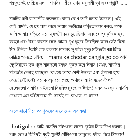
পরমুহুর্তেই বেরিয়ে এল। মামনির শরীরে তখন শুধু দামী ব্রা এবং প্যান্টি ……!
মামনির রূপী কামদেবীর জ্বলন্ত যৌবন দেখে আমি চমকে উঠলাম। এই
সেই মামনি, যে ছয় মাস আগে আমার আত্মীয়ের বাড়িতে কাজ করত, যাকে
আমি আমার বাড়িতে এনে ন্যাংটো করে চুদেছিলাম এবং যে প্রাকৃতিক স্ক্রচ
ব্রাইট এবং উষ্ণ ঝরনার জলে আমার মুখ ধুইয়ে দিয়েছিল! আজ সেই কিনা
মিস উর্ম্মিলা!!আমি লক্ষ করলাম মামনির সুগঠিত সুদৃঢ় মাইদুটো ব্রা ছিঁড়ে
বেরিয়ে আসতে চাইছে। mami ke chodar bangla golpo আমি
ব্রেসিয়ারের হুক খুলে মাইদুটো বন্ধন মুক্ত করে দিলাম।উঃফ, মামনির
মাইদুটো চেনাই যাচ্ছেনা! বোধহয় আরো বেশী উন্নত এবং ছুঁচালো হয়ে
গেছে! বোঁটাদুটো অনেক বড় হয়ে গেছে অর্থাৎ মামনির খদ্দের ঐ ধনী
ছেলেগুলো মামনির মাইগুলো নিয়মিত চুষছে ও টিপছে! এমন অবস্থায় মামনি
সেগুলো এত আঁটোসাটো কি ভাবেই বা রেখেছে কে জানে!
বরকে সাথে নিয়ে পর পুরুষের সাথে সেক্স এর মজা
choti golpo আমি মামনির মাইগুলো হাতের মুঠোয় নিয়ে টিপে ধরলাম।
নরম হলেও জিনিষটা খূবই পুরুষ্ট! বোঁটাগুলো আঙ্গুলের ফাঁকে নিয়ে টিপলাম!