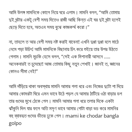
আমি উলঙ্গ মামনিকে কোলে নিয়ে ঘরে এলাম। মামনি বলল, “আমি তোমায়
দুই ঘন্টার একটু বেশী সময় দিতেও রাজী আছি কিন্ত এই ঘর দুই ঘন্টা হলেই
ছেড়ে দিতে হবে, অতএব সময় বুঝে কাজকর্ম্ম করো।”
না, তাহলে ত আর বেশী সময় নষ্ট করাই যাবেনা! এখনি দুগ্গা দুগ্গা বলে মাঠে
নেমে পড়া উচিৎ! আমি মামনিকে বিছানায় চিৎ করে শুইয়ে তার উপর উঠতে
গেলাম। মামনি মুচকি হেসে বলল, “সেই এক মিশানারী আসনে …..
অনেকবারই ত চুদেছো! আজ তোমায় কিছু নতুন শেখাই। জানই ত, জ্ঞানের
কোনও সীমা নেই!”
আমি দাঁড়িয়ে থাকা অবস্থায় মামনি আমার গলা ধরে এবং নিজের দুটো পা দিয়ে
আমার কোমরটা ঘিরে এমন ভাবে উঠে পড়ল যে আমার ঠাটিয়ে ওঠা বাড়ার ডগ
তার গুদের মুখে ঠেকে গেল। মামনি আমার গলা ধরে তলার দিকে একটা
ঝাঁকুনি দিল যার ফলে অতি মসৃণ ভাবে আমার গোটা বাড়া ভচ করে মামনির
বহু ব্যাবহৃত গুদের ভীতর ঢুকে গেল। mami ke chodar bangla
golpo