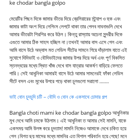
ke chodar bangla golpo
মেয়েটির পিছন দিকে জামার ভীতর দিয়ে ব্রেসিয়ারের স্ট্র্যাপ ও হুক এবং
জামার কাটা অংশ দিয়ে লেগিংস লেপটে থাকা তার পেলব দাবনাগুলি দেখে
আমার ভীতরটা শিরশির করে উঠল। কিন্তু রাস্তায় অচেনা সুন্দরীর দিকে
এগুতে আমার ঠিক সাহস হচ্ছিল না।তখনই আমার বাস এসে গেল এবং
আমি বাসে উঠে অভ্যাস মত লেডিস সীটের সামনে গিয়ে দাঁড়ালাম যাতে এই
সুযোগে দিদিভাই ও বৌদিভাইদের জামার উপর দিয়ে অর্ধ এবং পূর্ণ বিকসিত
স্তনদ্বয়ের মধ্যে স্থিত খাঁজ দেখে বাস যাত্রার আকর্ষণ বাড়িয়ে ফেলতে
পারি। সেই আধুনিকা আমারই বাসে উঠে আমার সামনেরই ফাঁকা লেডিস
সীটে বসল এবং মুখের উপরে পড়ে থাকা চুলগুলো সরালো …….
ভাই বোন চুদচুদি চটি – বৌদি ও বোন কে একসাথে চোদার গল্প
Bangla choti mami ke chodar bangla golpo আধুনিকার
মুখ দেখে আমি চমকে উঠলাম। এই আধুনিকা ত আমার সেই মামনি, যাকে
একসময় আমি উলঙ্গ করে চুদতাম! মামনি নিজেও আমাকে দেখে চকিত হয়ে
গেল।বিগত ছয় মাসের মধ্যে মামনির এত বিশাল পরিবর্তন হয়ে গেছে! মনে