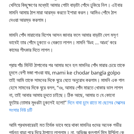
খেলিয়ে কিছুক্ষণের মধ্যেই আমার গোটা বাড়াটা পোঁদে ঢুকিয়ে নিল। এইবার
মামনি আমায় ঠাপ মারা আরম্ভ করতে ইশারা করল। আমিও পোঁদে ঠাপ
দেওয়া আরম্ভ করলাম।
মামনি পোঁদ মারানোর বিশেষ আসন জানার ফলে আমার বাড়াটা বেশ মসৃণ
ভাবেই তার পোঁদে ঢুকতে ও বেরুতে লাগল। মামনি ‘উঃহ … আঃহ’ করে
কামের শীৎকার দিতে লাগল।
প্রায় পাঁচ মিনিট ঠাপানোর পর আমার মনে হল মামনির পোঁদ মারার চেয়ে তাকে
চুদলে বেশী মজা পাওয়া যায়, mami ke chodar bangla golpo
তাই আমি তাকে সামনের দিকে ঘুরে যেতে অনুরোধ করলাম। মামনি এক গাল
হেসে সামনের দিকে ঘুরে বলল, “ওঃ, আমার পোঁদ মারতে খোকার ভাল লাগল
না, তাই আবার আমায় চুদতে চাইছে। ঠিক আছে, আমার ত যে কোনো
ফুটোয় তোমার মুগুরটা ঢুকলেই হলো!”
দিনে বাবা চুদে রাতে মা ছেলের সেক্সের
সংসার নিউ চটি
আমি প্রথমবারেরই মত তির্যক ভাবে শুয়ে থাকা মামনির গুদের অনেক গভীর
পর্যন্ত বাড়া পুরে দিয়ে ঠাপাতে লাগলাম। না, অভিজ্ঞ কলগার্ল মিস উর্ম্মিলা কে