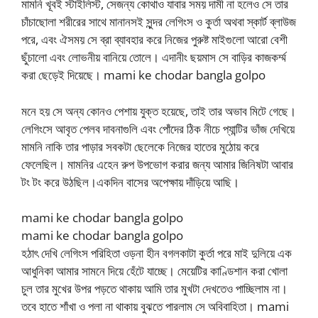
মামনি খূবই স্টাইলিস্ট, সেজন্য কোথাও যাবার সময় দামী না হলেও সে তার
চাঁচাছোলা শরীরের সাথে মানানসই সুন্দর লেগিংস ও কুর্তা অথবা স্কার্ট ব্লাউজ
পরে, এবং ঐসময় সে ব্রা ব্যাবহার করে নিজের পুরুষ্ট মাইগুলো আরো বেশী
ছুঁচালো এবং লোভনীয় বানিয়ে তোলে। এদানীং ছয়মাস সে বাড়ির কাজকর্ম্ম
করা ছেড়েই দিয়েছে। mami ke chodar bangla golpo
মনে হয় সে অন্য কোনও পেশায় যুক্ত হয়েছে, তাই তার অভাব মিটে গেছে।
লেগিংসে আবৃত পেলব দাবনাগুলি এবং পোঁদের ঠিক নীচে প্যান্টির ভাঁজ দেখিয়ে
মামনি নাকি তার পাড়ার সবকটা ছেলেকে নিজের হাতের মুঠোয় করে
ফেলেছিল। মামনির এহেন রুপ উপভোগ করার জন্য আমার জিনিষটা আবার
টং টং করে উঠছিল।একদিন বাসের অপেক্ষায় দাঁড়িয়ে আছি।
mami ke chodar bangla golpo
mami ke chodar bangla golpo
হঠাৎ দেখি লেগিংস পরিহিতা ওড়না হীন বগলকাটা কুর্তা পরে মাই দুলিয়ে এক
আধুনিকা আমার সামনে দিয়ে হেঁটে যাচ্ছে। মেয়েটির কাণ্ডিশান করা খোলা
চুল তার মুখের উপর পড়তে থাকায় আমি তার মুখটা দেখতেও পাচ্ছিলাম না।
তবে হাতে শাঁখা ও পলা না থাকায় বুঝতে পারলাম সে অবিবাহিতা। mami