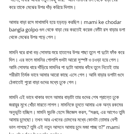
করে তাকে মেঝের উপর দাঁড় করিয়ে দিলাম।
আমার বাড়া রসে মাখামাখি হয়ে হড়হড় করছিল। mami ke chodar
bangla golpo গুদ থেকে বাড়া বের করতেই কয়েক ফোঁটা রস বাড়ার ডগা
থেকে মেঝের উপর পড়ে গেল।
মামনি ঘরে রাখা বড় সোফায় শুয়ে হাতলের উপর পাছা তুলে পা দুটো ফাঁক করে
দিল। এর ফলে মামনির গোলাপি গুদটা আরো সুস্পষ্ট ও চওড়া হয়ে গেল।
আমি সোফার ধারে দাঁড়িয়ে মামনির পা দুটো আমার কাঁধে তুলে নিতেই তার
শরীরটা তির্যক ভাবে আমার আরো কাছে এসে গেল। আমি বাড়ার ডগাটা গুদে
ঠেকাতেই পুরো বাড়া গুদের মধ্যে ঢুকে গেল।
মামনি এই ভাবে থাকার ফলে আমার বাড়াটা তার গুদের শেষ প্রান্তে ঢুকে
জরায়ুর মুখে খোঁচা মারতে লাগল। মামনিকে চুদতে আমার এক অন্য রকমের
অনুভূতি হচ্ছিল। মামনি মুচকি হেসে জিজ্ঞেস করল, “সঞ্জয়, এর আগেও তুমি
আমায় চুদেছো। তখন আর এখনের চোদনের মধ্যে কোনটা তোমার বেশী
ভাল লাগছে? তুমি এই নতুন আসনে আমায় চুদে মজা পাচ্ছ ত?” mami