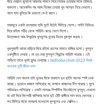
ধীরে দেয়ালে ঝুলানো আয়নার সামনে গিয়ে নিজের চেহারার দিকে তাকিয়ে
থাকলো। অনেকদিন পর আজ নিজের চেহারা খুব আগ্রহ নিয়ে দেখলো।
গালে হাত বুলিয়ে কি ভাবলো সে-ই জানে।
সারামুখে একটা রহস্যময় হাসি ফুটে উঠেই মিলিয়ে গেলো। লাইট নিভিয়ে
দিয়ে রহিমা শরীর থেকে শাড়িটা ঝেড়ে ফেলে দিলো।
উত্তেজনা আর উৎকন্ঠায় বুলবুলের বুকের ভিতর ধুকপুক করছে।
ধুকপুকানী আরো বাড়িয়ে দিয়ে রহিমা ছেলের সামনে হাজির হলো। বুলবুল
একদৃষ্টিতে দেখছে। মা ওর দেয়া ফুলফুল প্রিন্টের শাড়িটা পরেছে। এই
শাড়িতে তাকে খুবই সুন্দর দেখাচ্ছে।
bidhoba choti 2023 বিধবা
কনকের সুখী জীবন ভাগ
শাড়িটা বেশ পাতলা তাই বুকের দিকে তাকালে দুধ দুইটা অনেক স্পষ্ট দেখা
যাচ্ছে। দুচোখে কাজল লাগিয়েছে মা, কপালে কাজলের টিপ পরেছে। মুখে
পাউডারও লাগিয়েছে। একটা লালরঙ লিপস্টিক কিনেছিলো বুলবুল, দেখলো
মা ওটা দিয়ে কিশোরী বালিকার মতো দুই ঠোঁট রাঙ্গীয়ে লাল করে ফেলেছে।
সব মিলিয়ে মাকে অপরূপা মনেহলো বুলবুলের এবং সেক্সিও।