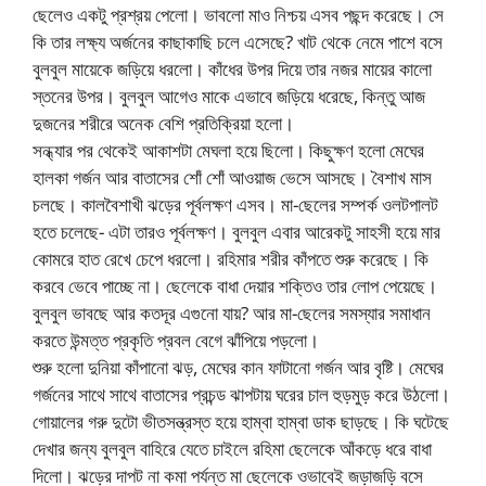
ছেলেও একটু প্রশ্রয় পেলো। ভাবলো মাও নিশ্চয় এসব পছন্দ করেছে। সে
কি তার লক্ষ্য অর্জনের কাছাকাছি চলে এসেছে? খাট থেকে নেমে পাশে বসে
বুলবুল মায়েকে জড়িয়ে ধরলো। কাঁধের উপর দিয়ে তার নজর মায়ের কালো
স্তনের উপর। বুলবুল আগেও মাকে এভাবে জড়িয়ে ধরেছে, কিন্তু আজ
দুজনের শরীরে অনেক বেশি প্রতিক্রিয়া হলো।
সন্ধ্যার পর থেকেই আকাশটা মেঘলা হয়ে ছিলো। কিছুক্ষণ হলো মেঘের
হালকা গর্জন আর বাতাসের শোঁ শোঁ আওয়াজ ভেসে আসছে। বৈশাখ মাস
চলছে। কালবৈশাখী ঝড়ের পূর্বলক্ষণ এসব। মা-ছেলের সম্পর্ক ওলটপালট
হতে চলেছে- এটা তারও পূর্বলক্ষণ। বুলবুল এবার আরেকটু সাহসী হয়ে মার
কোমরে হাত রেখে চেপে ধরলো। রহিমার শরীর কাঁপতে শুরু করেছে। কি
করবে ভেবে পাচ্ছে না। ছেলেকে বাধা দেয়ার শক্তিও তার লোপ পেয়েছে।
বুলবুল ভাবছে আর কতদূর এগুনো যায়? আর মা-ছেলের সমস্যার সমাধান
করতে উন্মত্ত প্রকৃতি প্রবল বেগে ঝাঁপিয়ে পড়লো।
শুরু হলো দুনিয়া কাঁপানো ঝড়, মেঘের কান ফাটানো গর্জন আর বৃষ্টি। মেঘের
গর্জনের সাথে সাথে বাতাসের প্রচন্ড ঝাপটায় ঘরের চাল হুড়মুড় করে উঠলো।
গোয়ালের গরু দুটো ভীতসন্ত্রস্ত হয়ে হাম্বা হাম্বা ডাক ছাড়ছে। কি ঘটেছে
দেখার জন্য বুলবুল বাহিরে যেতে চাইলে রহিমা ছেলেকে আঁকড়ে ধরে বাধা
দিলো। ঝড়ের দাপট না কমা পর্যন্ত মা ছেলেকে ওভাবেই জড়াজড়ি বসে