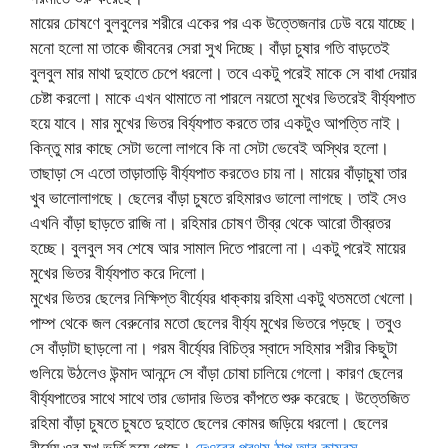
মায়ের চোষণে বুলবুলের শরীরে একের পর এক উত্তেজনার ঢেউ বয়ে যাচ্ছে।
মনো হলো মা তাকে জীবনের সেরা সুখ দিচ্ছে। বাঁড়া চুষার গতি বাড়তেই
বুলবুল মার মাথা দুহাতে চেপে ধরলো। তবে একটু পরেই মাকে সে বাধা দেয়ার
চেষ্টা করলো। মাকে এখন থামাতে না পারলে নয়তো মুখের ভিতরেই বীর্য্যপাত
হয়ে যাবে। মার মুখের ভিতর বির্য্যপাত করতে তার একটুও আপত্তি নাই।
কিন্তু মার কাছে সেটা ভলো লাগবে কি না সেটা ভেবেই অস্থির হলো।
তাছাড়া সে এতো তাড়াতাড়ি বীর্য্যপাত করতেও চায় না। মায়ের বাঁড়াচুষা তার
খুব ভালোলাগছে। ছেলের বাঁড়া চুষতে রহিমারও ভালো লাগছে। তাই সেও
এখনি বাঁড়া ছাড়তে রাজি না। রহিমার চোষণ তীব্র থেকে আরো তীব্রতর
হচ্ছে। বুলবুল সব শেষে আর সামাল দিতে পারলো না। একটু পরেই মায়ের
মুখের ভিতর বীর্য্যপাত করে দিলো।
মুখের ভিতর ছেলের নিক্ষিপ্ত বীর্য্যের ধাক্কায় রহিমা একটু থতমতো খেলো।
পাম্প থেকে জল বেরুনোর মতো ছেলের বীর্য্য মুখের ভিতরে পড়ছে। তবুও
সে বাঁড়াটা ছাড়লো না। গরম বীর্য্যের বিচিত্র স্বাদে সহিমার শরীর কিছুটা
গুলিয়ে উঠলেও উন্মাদ আনন্দে সে বাঁড়া চোষা চালিয়ে গেলো। কারণ ছেলের
বীর্য্যপাতের সাথে সাথে তার ভোদার ভিতর কাঁপতে শুরু করেছে। উত্তেজিত
রহিমা বাঁড়া চুষতে চুষতে দুহাতে ছেলের কোমর জড়িয়ে ধরলো। ছেলের
বীর্য্যে ওর মুখ ভর্তি হয়ে গেছে।
দেওরের প্রথম ঠাপ আর কামরস