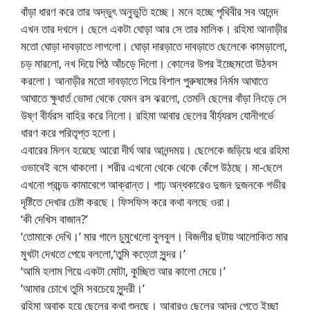
বাঁড়া ধারণ করে তার অদ্ভুৎ অনুভুতি হচ্ছে। মনে হচ্ছে পৃথিবীর সব আনন্দ
এখন তার দখলে। ছেলে একটা ঘোড়া আর সে তার মালিক। রহিমা আনাড়ীর
মতো ঘোড়া দাবড়াতে লাগলো। ঘোড়া দারড়াতে দাবড়াতে ছেলেকে কামড়ালো,
চড় মারলো, নখ দিয়ে পিঠ আঁচড়ে দিলো। কোলের উপর ইচ্ছেমতো উঠবস
করলো। আনাড়ীর মতো দাবড়াতে গিয়ে বিশাল পুরুষাঙ্গের নির্মম আঘাতে
আঘাতে ক্ষুধার্ত ভোদা থেকে যেমন রস ঝরলো, তেমনি ছেলের বাঁড়া নিংড়ে সে
উষ্ণ বীর্যরস বাহির করে নিলো। রহিমা আবার ছেলের বীর্য্যরস যোনীগর্ভে
ধারণ করে পরিতৃপ্ত হলো।
এবারের মিলন হয়েছে আরো দীর্ঘ আর আনন্দময়। ছেলেকে জড়িয়ে ধরে রহিমা
ওভাবেই বসে থাকলো। শরীর এখনো থেকে থেকে কেঁপে উঠছে। মা-ছেলে
এখনো প্রচন্ড কামাবেগে আক্রান্ত। গাঢ় অন্ধকারেও দুজন দুজনকে গভীর
দৃষ্টিতে দেখার চেষ্টা করছে। ফিসফিস করে কথা বলছে ওরা।
‘কী দেখিস বাজান?’
‘তোমাকে দেখি।’ মার গালে চুমুখেলো বুলবুল। বিজলীর ছটায় আলোকিত মার
মুখটা দেখতে পেয়ে বললো,‘তুমি কত্তো সুন্দর।’
‘আমি হলাম গিয়ে একটা মোটা, কুচ্ছিত আর কালো মেয়ে।’
‘আমার চোখে তুমি সবচেয়ে সুন্দরী।’
রহিমা অবাক হয়ে ছেলের কথা শুনছে। আবারও ছেলের আদর পেতে ইচ্ছা