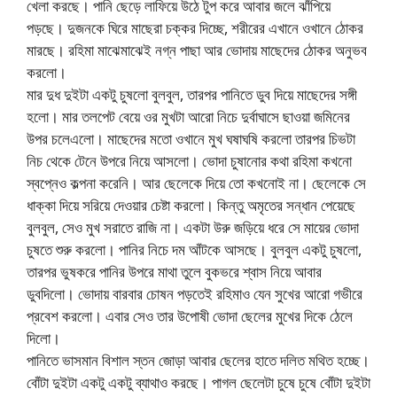
খেলা করছে। পানি ছেড়ে লাফিয়ে উঠে টুপ করে আবার জলে ঝাঁপিয়ে
পড়ছে। দুজনকে ঘিরে মাছেরা চক্কর দিচ্ছে, শরীরের এখানে ওখানে ঠোকর
মারছে। রহিমা মাঝেমাঝেই নগ্ন পাছা আর ভোদায় মাছেদের ঠোকর অনুভব
করলো।
মার দুধ দুইটা একটু চুষলো বুলবুল, তারপর পানিতে ডুব দিয়ে মাছেদের সঙ্গী
হলো। মার তলপেট বেয়ে ওর মুখটা আরো নিচে দুর্বাঘাসে ছাওয়া জমিনের
উপর চলেএলো। মাছেদের মতো ওখানে মুখ ঘষাঘষি করলো তারপর চিভটা
নিচ থেকে টেনে উপরে নিয়ে আসলো। ভোদা চুষানোর কথা রহিমা কখনো
স্বপ্নেও কল্পনা করেনি। আর ছেলেকে দিয়ে তো কখনোই না। ছেলেকে সে
ধাক্কা দিয়ে সরিয়ে দেওয়ার চেষ্টা করলো। কিন্তু অমৃতের সন্ধান পেয়েছে
বুলবুল, সেও মুখ সরাতে রাজি না। একটা উরু জড়িয়ে ধরে সে মায়ের ভোদা
চুষতে শুরু করলো। পানির নিচে দম আঁটকে আসছে। বুলবুল একটু চুষলো,
তারপর ভুষকরে পানির উপরে মাথা তুলে বুকভরে শ্বাস নিয়ে আবার
ডুবদিলো। ভোদায় বারবার চোষন পড়তেই রহিমাও যেন সুখের আরো গভীরে
প্রবেশ করলো। এবার সেও তার উপোষী ভোদা ছেলের মুখের দিকে ঠেলে
দিলো।
পানিতে ভাসমান বিশাল স্তন জোড়া আবার ছেলের হাতে দলিত মথিত হচ্ছে।
বোঁটা দুইটা একটু একটু ব্যাথাও করছে। পাগল ছেলেটা চুষে চুষে বোঁটা দুইটা