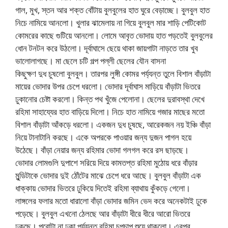
গাল, মুখ, স্তন আর শক্ত বোঁটায় বুলবুলের হাত ঘুরে বেড়াচ্ছে। বুলবুল হাত
নিচে নামিয়ে আনলো। খুলার ঝামেলায় না গিয়ে বুলবুল মার শাড়ি পেটিকোট
কোমরের কাছে গুটিয়ে আনলো। লোমে আবৃত ভোদায় হাত পড়তেই বুলবুলের
ধোন টনটন করে উঠলো। দূর্বাঘাসে ছেয়ে থাকা জায়গাটা নাড়তে তার খুব
ভালোলাগছে। মা ছেলে চটি গল্প পল্লী ছেলের যৌন বাসনা
কিছুক্ষণ দুধ চুষলো বুলবুল। তারপর লুঙ্গী কোমর পর্য্যন্ত তুলে বিশাল বাঁড়াটা
মায়ের ভোদার উপর চেপে ধরলো। ভোদার দূর্বাঘাস মাড়িয়ে বাঁড়াটা ভিতরে
ঢুকানোর চেষ্টা করলো। কিন্ত পথ খুঁজে পেলোনা। ছেলের দুরাবস্থা দেখে
রহিমা সাহায্যের হাত বাড়িয়ে দিলো। নিচে হাত নামিয়ে গজার মাছের মতো
বিশাল বাঁড়াটা আঁকড়ে ধরলো। একজন দুধ চুষছে, আরেকজন নয় ইঞ্চি বাঁড়া
নিয়ে টানাটানি করছে। একে অপরকে পাওয়ার জন্য দুজন পাগল হয়ে
উঠেছে। বাঁড়া নেয়ার জন্য রহিমার ভোদা গলগল করে রস ছাড়ছে।
ভোদার লোমগুলি দুপাশে সরিয়ে দিয়ে কামতপ্ত রহিমা মুঠোয় ধরে বাঁড়ার
মুন্ডিটাকে ভোদার দুই ঠোঁটের মাঝে চেপে ধরে আছে। বুলবুল বাঁড়াটা এক
ধাক্কায় ভোদার ভিতরে ঢুকিয়ে দিতেই রহিমা ব্যাথায় কুঁকড়ে গেলো।
লাঙ্গলের ফলার মতো ধারালো বাঁড়া ভোদার জমিন ভেদ করে অনেকটাই ঢুকে
পড়েছে। বুলবুল এখনো ঠেলছে আর বাঁড়াটা ধীরে ধীরে আরো ভিতরে
ঢুকছে। পুরোটা না ঢুকা পর্য্যন্ত রহিমা চুপচাপ শুয়ে থাকলো। এরপর