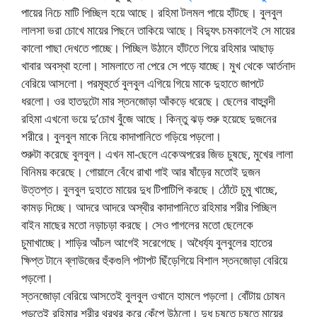
পায়ের নিচে মাটি পিচ্ছিল হয়ে আছে। রহিমা টলমল পায়ে হাঁটছে। বুলবুল
লালসা ভরা চোখে মায়ের পিছনে তাকিয়ে আছে। বিদ্যুৎ চমকালেই সে মায়ের
কালো পাছা দেখতে পাচ্ছে। পিচ্ছিল উঠানে হাঁটতে গিয়ে রহিমার আছাড়
খাবার অবস্থা হলো। সামলাতে না পেরে সে পড়ে যাচ্ছে। মুখ থেকে আর্তনাদ
বেরিয়ে আসলো। পরমূহুর্তে বুলবুল এগিয়ে গিয়ে মাকে দুহাতে জাপটে
ধরলো। ওর হাতদুটো মার স্তনজোড়া আঁকড়ে ধরেছে। ছেলের বাহুবন্দী
রহিমা এখনো ভয়ে দু’চোখ বুঁজে আছে। কিন্তু ঝড় শুরু হয়েছে দুজনের
শরীরে। বুলবুল মাকে নিয়ে কাদাপানিতে গড়িয়ে পড়লো।
শুরুটা করেছে বুলবুল। এখন মা-ছেলে একেঅপরের জিভ চুষছে, মুখের লালা
বিনিময় করেছে। গোয়ালে বেঁধে রাখা গাই আর ষাঁড়ের মতোই দুজন
উত্তপ্ত। বুলবুল দুহাতে মায়ের দুধ টিপাটিপি করছে। ঠোঁটে চুমু খাচ্ছে,
কামড় দিচ্ছে। আদরে আদরে অস্থীর কাদাপানিতে রহিমার শরীর পিচ্ছিল
বাইন মাছের মতো নড়াচড়া করছে। সেও পাগলের মতো ছেলেকে
চুমাখাচ্ছে। শাড়ির আঁচল আগেই সরেগেছে। অধৈর্য্য বুলবুলের হাতের
ক্ষিপ্ত টানে ব্লাউজের হুঁকগুলি পটাপট ছিঁড়েগিয়ে বিশাল স্তনজোড়া বেরিয়ে
পড়লো।
স্তনজোড়া বেরিয়ে আসতেই বুলবুল ওখানে হামলে পড়লো। বোঁটায় চোষন
পড়তেই রহিমার শরীর থরথর করে কেঁপে উঠলো। দুধ চুষতে চুষতে মায়ের