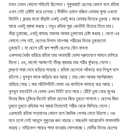
তখন তেমন কোনো শক্তিই ছিলোনা। পুকুরঘাটে ছেলের কোলে বসে রহিমা
এখন সেই চেষ্টাই করে চলেছে। দীর্ঘদিন চোদন বঞ্চিত ভোদার ক্ষুধা এখনো
মিটেনি। ষন্ডার মতো বাঁড়াটা একটু একটু করে ভোদার ভিতরে ঢুকছে। মাঝে
মাঝে একটু ব্যাথা করছে। তবুও রহিমা পুরা ধোনটাই ভিতরে নিতে চায়।
বাঁড়া ঢুকাচ্ছে, একটু থামছে তারপর আবার ঢুকানোর চেষ্টা করছে। যেনো এর
কোনো শেষ নাই, ছেলের বিশাল তালগাছ শরীরের ভিতর ঢুকছেতো
ঢুকছেই। মা ছেলে চটি গল্প পল্লী ছেলের যৌন বাসনা
একসময় ধৈর্য্য হারিয়ে রহিমা তার অনাহারী ভোদা দ্রুতবেগে সামনে চালিয়ে
দিলো। ওহ, মাগো! পরক্ষণেই তীব্র ব্যাথায় তার শরীর কুঁকড়ে গেলো।
যন্দ্রণা সারা দেহে ছড়িয়ে পড়েছে। রহিমা ছেলেকে আঁকড়ে ধরে নিশ্চুপ বসে
রইলো। বুলবুল মাকে জড়িয়ে ধরে আছে। তার ধোন আবার স্বর্গরাজ্যে
হারিয়ে গেছে। মার আঁটোসাঁটো ভোদা ওর ধানটাকে কামড়ে ধরে আছে।
বুলবুল ভাবেইনি যে ভোদা এমন টাইট হতে পারে। ঠোঁটে চুমা খেয়ে মুখের
ভিতর জিভ ঢুকিয়ে দিতেই রহিমা ছেলের জিভ চুষতে লাগলো। ছেলের জিভ
চুষতে চুষতে রহিমার সব ব্যাথা নিমেসেই শরীর থেকে মিলিয়ে গেলো।
এরপরেই রহিমা সন্তানের কোলে বসে জৈবিক খেলায় মেতে উঠলো। ওর
মনে হলো সেই আনন্দে পুকুরের জল নাচছে। মাছগুলি আরোবেশি লাফালাফি
করছে। নাড়িকেল গাছের পাতা হাওয়ায় দোলখাচ্ছে। যোনীর ভিতর ছেলের