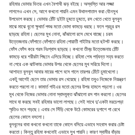
রহিমার ভোদার ভিতর এখন বৈশাখী ঝড় বইছে। অস্বস্তি আর লজ্জা
লাগলেও এখন সে, আগে কখনো পায়নি এমন উথালপাতাল করা যৌনসুখ
উপভোগ করছে। ভোদার ঠোঁট দুইটা চুষতে চুষতে, রস খেতে খেতে বুলবুল
মাঝে মাঝে বুনো ক্ষুধার্ত পশুর মতো ভোদা কামড়ে ধরছে। ফলে প্রচুর রস
ছাড়ছে রহিমা। ছেলের মুখ নোনা, ঝাঁঝালো রসে মেখে যাচ্ছে। চরম
উত্তেজনায় ফোঁপাতে ফোঁপাতে রহিমা পোয়াতী গাইটার মতো ছটপট করছে।
ফোঁস ফোঁস করে গরম নিঃশ্বাস ছাড়ছে। কখনো তীব্র উত্তেজনায় ঠোঁট
কামড়ে ধরে শরীরটা পিছনে এলিয়ে দিচ্ছে। রহিমা শেষ পর্য্যন্ত সহ্য করতে
না পেরে এক ঝাটকায় ভোদার উপর থেকে ছেলের মুখ সরিয়ে দিলো।
আশাহত বুলবুল আবার মায়ের পাশে বসে গালে তারপর ঠোঁটে চুমাখেলো।
একটু আগেই ছেলে তার ভোদার রস খেয়েছে। রহিমা তবুও নিজেকে নিয়ন্ত্রণ
করতে পরলো না। কামার্ত গাইএর মতো ছেলের উপর হামলে পড়লো। ওর
মুখ থেকে নিজের ভোদার নোনা স্বাদযুক্ত ঝাঁঝালো রস পান করলো। ছেলের
সাথে যা করছে সবই রহিমার ভালো লাগছে। সেই সাথে দু’একটা মরচেপড়া
স্মৃতিও মনে পড়ছে। এবার সে সিঁড়ি থেকে উঠে কোমরের দুপাশে পা রেখে
ছেলের কোলে বসলো।
বুলবুলের বাবা কখনো কখনো তাকে কোলে বসিয়ে এভাবে সহবাস করার চেষ্টা
করতো। কিন্তু রহিমা কখনোই এভাবে সুখ পায়নি। কারণ স্বামীর বাঁড়ায়