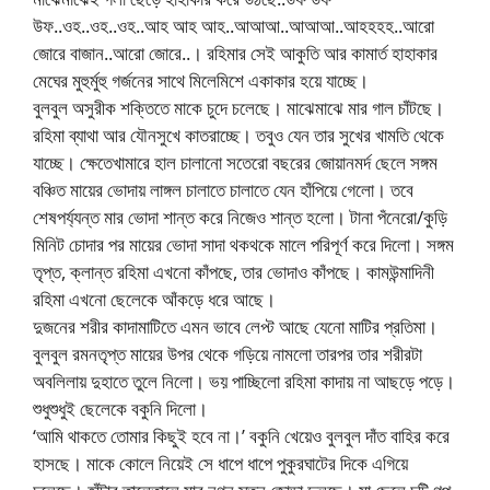
উফ..ওহ..ওহ..ওহ..আহ আহ আহ..আআআ..আআআ..আহহহহ..আরো
জোরে বাজান..আরো জোরে..। রহিমার সেই আকুতি আর কামার্ত হাহাকার
মেঘের মুহুর্মুহু গর্জনের সাথে মিলেমিশে একাকার হয়ে যাচ্ছে।
বুলবুল অসুরীক শক্তিতে মাকে চুদে চলেছে। মাঝেমাঝে মার গাল চাঁটছে।
রহিমা ব্যাথা আর যৌনসুখে কাতরাচ্ছে। তবুও যেন তার সুখের খামতি থেকে
যাচ্ছে। ক্ষেতেখামারে হাল চালানো সতেরো বছরের জোয়ানমর্দ ছেলে সঙ্গম
বঞ্চিত মায়ের ভোদায় লাঙ্গল চালাতে চালাতে যেন হাঁপিয়ে গেলো। তবে
শেষপর্য্যন্ত মার ভোদা শান্ত করে নিজেও শান্ত হলো। টানা পঁনেরো/কুড়ি
মিনিট চোদার পর মায়ের ভোদা সাদা থকথকে মালে পরিপূর্ণ করে দিলো। সঙ্গম
তৃপ্ত, ক্লান্ত রহিমা এখনো কাঁপছে, তার ভোদাও কাঁপছে। কামউন্মাদিনী
রহিমা এখনো ছেলেকে আঁকড়ে ধরে আছে।
দুজনের শরীর কাদামাটিতে এমন ভাবে লেপ্ট আছে যেনো মাটির প্রতিমা।
বুলবুল রমনতৃপ্ত মায়ের উপর থেকে গড়িয়ে নামলো তারপর তার শরীরটা
অবলিলায় দুহাতে তুলে নিলো। ভয় পাচ্ছিলো রহিমা কাদায় না আছড়ে পড়ে।
শুধুশুধুই ছেলেকে বকুনি দিলো।
‘আমি থাকতে তোমার কিছুই হবে না।’ বকুনি খেয়েও বুলবুল দাঁত বাহির করে
হাসছে। মাকে কোলে নিয়েই সে ধাপে ধাপে পুকুরঘাটের দিকে এগিয়ে