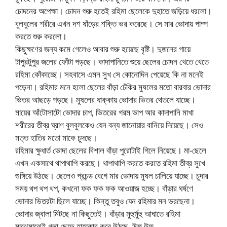
চোদনের অপেক্ষা। চোদন শুরু হতেই রহিমা ছেলেকে দুহাতে জড়িয়ে ধরলো।
বুলবুলের শরীরে এখন দশ ষাঁড়ের শক্তি ভর করেছে। সে মার ভোদায় পাম্প
করতে শুরু করলো।
কিছুক্ষণের জন্য কমে গেলেও আবার শুরু হয়েছে বৃষ্টি। দুজনের গায়ে
টাপুরটুপুর জলের ফোঁটা পড়ছে। কাদাপানিতে শুয়ে ছেলের চোদন খেতে খেতে
রহিমা কোঁকাচ্ছে। সহবাসে এমন সুখ সে কোনোদিন পেয়েছে কি না মনেই
পড়েনা। রহিমার মনে হলো ছেলের বাঁড়া ঢেঁকির মুষলের মতো বারবার ভোদার
ভিতর আছড়ে পড়ছে। মুষলের ধাক্কায় ভোদার ভিতর থেতলে যাচ্ছে।
মায়ের আঁটোসাটো ভোদার চাপ, ভিতরের গরম ভাপ আর কাদাপানি মাখা
শরীরের তীব্র ঘ্রাণ বুলবুলকেও যেন বন্য জানোয়ার বানিয়ে দিয়েছে। সেও
মত্ত হাতির মতো মাকে চুদছে।
রহিমার ক্ষুধার্ত ভোদা ছেলের বিশাল বাঁড়া পুরোটাই গিলে নিয়েছে। মা-ছেলে
এখন একসাথে থাপাথাপি করছে। থাপাথাপি করতে করতে রহিমা তীব্র সুখে
গুঙ্গিয়ে উঠছে। ছেলেও প্রচন্ড বেগে মার ভোদায় মুষল চালিয়ে যাচ্ছে। চুদার
সময় থপ থপ থপ, কখনো ফক ফক ফক আওয়াজ হচ্ছে। বাঁড়ার ঘর্ষণে
ভোদার ভিতরটা ছিলে যাচ্ছে। কিন্তু তবুও যেন রহিমার মন ভরছেনা।
ভোদার জ্বালা মিটছে না কিছুতেই। বাঁড়ার মুহুর্মুহু আঘাতে রহিমা
মাঝেমাঝেই গলা ছেড়ে হাহাকার করে উঠছে..উফ উফ