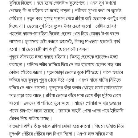
ফুলিয়ে দিয়েছে। মনে হচ্ছে ভোদাটাও ফুলেগেছে। এমন সুখ কখনো
পেয়েছে কি না রহিমার তা মনেই পড়েনা। শরীরের সুখের কথা সে ভুলেই
গেছিলো। নতুন করে সুখের সন্ধান পেয়ে রহিমা তাই ছেলেকে একটুও বাধা
দিচ্ছে না। ছেলের মুখ নিয়ে বুকের উপর চেপে ধরলো। বোঁটায় চোষণ
পড়তেই কামতপ্ত রহিমা নিজেই ছেলের ধোন নিয়ে ভোদার উপর ঘষতে
লাগলো। ঢুকানোর চেষ্টা করলো দুজনেই, কিন্তু মা-ছেলে দুজনেই ব্যর্থ
হলো। মা ছেলে চটি গল্প পল্লী ছেলের যৌন বাসনা
পুকুরে সাঁতরাতে ইচ্ছা করছে রহিমার। কিন্তু ছেলেকে ছাড়তেও ইচ্ছা
করছেনা। পানিতে শরীর ভাসিয়ে দিয়ে সে চার হাতপায়ে ছেলের ঘাড় আর
কোমর পেঁচিয়ে ধরলো। স্তনজোড়া ছেলের বুকে পিষ্টহচ্ছে। মাকে ওভাবে
জড়িয়ে ধরে বুলবুল পুকুর থেকে উঠে এলো। এরপর মাকে ঘাটের সিঁড়িতে
বসিয়ে সে পাশে বসলো। বুলবুলের বাঁড়া কলার থোড়ের মতো ত্যালত্যালে
আর খাড়া হয়ে আছে। রহিমা ছেলের কাঁধে মাথা রেখে বাঁড়া মুঠিতে চেপে
ধরলো। দুজনের পা পানিতে ডুবে আছে। মাছের পোনারা আবার দুজনের
পায়ের চারপাশে জড়ো হয়েছে। দুচারটে সাহসী পোনা ওদের পায়ে ইতিউতি
ঠোকর দিয়ে পালিয়ে যাচ্ছে।
রাতজাগা পাখীর তীক্ষ্ণ ডাকে রহিমা সোজা হয়ে বসলো। পিছনে দু’হাত নিয়ে
চুলগুলি পেঁচিয়ে পেঁচিয়ে জল নিংড়ে নিলো। এরপর হাত সরিয়ে মাথা