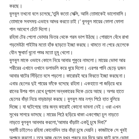
করছে।
বুলবুল তখনো বলে চলেছে,‘তুমি কতো সেক্সি, আমি তোমাকেই ভালোবাসি।
তোমাকে সবসময় এভাবে আদর করতে চাই।’ বুলবুল মায়ের ফোলা ফোলা
গাল আবেগে চেঁটে দিলো।
রহিমা টের পেলো ভোদার ভিতর থেকে গরম ভাপ উঠছে। গোয়ালে বেঁধে রাখা
গড়মেউঠা গাইটার মতো হাঁক ছাড়তে ইচ্ছা করছে। থামতে না পেরে ছেলেকে
যৌন ক্ষুধার্ত বুনো পশুর মতো চুমু খেলো।
বুলবুল মাকে ওভাবে কোলে নিয়ে আবার পুকুরে নামলো। মায়ের ভোদা আর
শরীরের এখানে ওখানে ডলাডলি করে ধুয়ে দিলো। এরপর পানি ছেড়ে দুজন
আবার ঘাটের সিঁড়িতে বসে পড়লো। কারোরই ঘরে ফিরতে ইচ্ছা করছেনা।
এবার ছেলের দুই পায়ের ফাঁকে বসেছে রহিমা। একহাতে পা জড়িয়ে ধরে
রানের উপর গাল রেখে চুপচাপ অন্ধকারের দিকে চেয়ে আছে। অপর হাতে
ছেলের বাঁড়া নিয়ে নাড়াচাড়া করছে। বুলবুল মার নগ্ন পিঠে হাত বুলিয়ে
দিচ্ছে। যা ঘটেগেছে তার জন্য কারোই কোনো ভাবনা নেই। ওরা এখন
সুখের সাগরে ভাসছে। মায়ের পিঠে ছড়িয়ে থাকা একগোছা চুল নাড়তে
নাড়তে বুলবুল আবদার করলো,‘আমার বাঁড়াটা একটু চুষে দিবা?’
স্বামী চাইলেও রহিমা কোনোদিন তার বাঁড়া চুষে দেয়নি। কাজটাকে সে খুবই
অপছন্দ করতো। তবে আজ ছেলে যখন পুকুরে ডুব দিয়ে আর ঘাটে বসে ভোদা