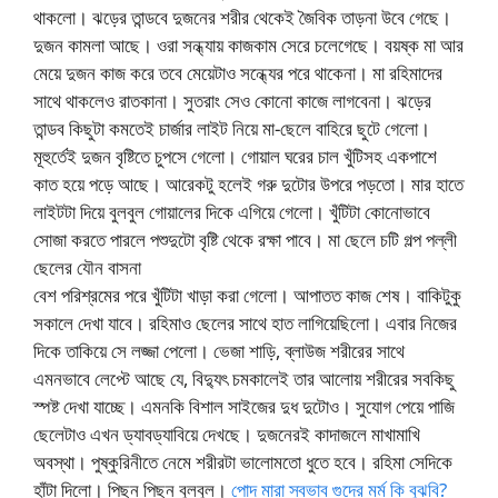
থাকলো। ঝড়ের তান্ডবে দুজনের শরীর থেকেই জৈবিক তাড়না উবে গেছে।
দুজন কামলা আছে। ওরা সন্ধ্যায় কাজকাম সেরে চলেগেছে। বয়ষ্ক মা আর
মেয়ে দুজন কাজ করে তবে মেয়েটাও সন্ধ্যের পরে থাকেনা। মা রহিমাদের
সাথে থাকলেও রাতকানা। সুতরাং সেও কোনো কাজে লাগবেনা। ঝড়ের
তান্ডব কিছুটা কমতেই চার্জার লাইট নিয়ে মা-ছেলে বাহিরে ছুটে গেলো।
মূহুর্তেই দুজন বৃষ্টিতে চুপসে গেলো। গোয়াল ঘরের চাল খুঁটিসহ একপাশে
কাত হয়ে পড়ে আছে। আরেকটু হলেই গরু দুটোর উপরে পড়তো। মার হাতে
লাইটটা দিয়ে বুলবুল গোয়ালের দিকে এগিয়ে গেলো। খুঁটিটা কোনোভাবে
সোজা করতে পারলে পশুদুটো বৃষ্টি থেকে রক্ষা পাবে। মা ছেলে চটি গল্প পল্লী
ছেলের যৌন বাসনা
বেশ পরিশ্রমের পরে খুঁটিটা খাড়া করা গেলো। আপাতত কাজ শেষ। বাকিটুকু
সকালে দেখা যাবে। রহিমাও ছেলের সাথে হাত লাগিয়েছিলো। এবার নিজের
দিকে তাকিয়ে সে লজ্জা পেলো। ভেজা শাড়ি, ব্লাউজ শরীরের সাথে
এমনভাবে লেপ্টে আছে যে, বিদ্যুৎ চমকালেই তার আলোয় শরীরের সবকিছু
স্পষ্ট দেখা যাচ্ছে। এমনকি বিশাল সাইজের দুধ দুটোও। সুযোগ পেয়ে পাজি
ছেলেটাও এখন ড্যাবড্যাবিয়ে দেখছে। দুজনেরই কাদাজলে মাখামাখি
অবস্থা। পুষ্কুরিনীতে নেমে শরীরটা ভালোমতো ধুতে হবে। রহিমা সেদিকে
হাঁটা দিলো। পিছন পিছন বুলবুল।
পোদ মারা স্বভাব গুদের মর্ম কি বুঝবি?