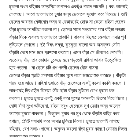
চুষলো তখন রহিমার অস্বস্তি লাগলেও একটুও খারাপ লাগেনি। বরং ভালোই
লেগেছে। আরো ভালোভাবে চুষার জন্য ছেলেকে সুযোগ করে দিয়েছে। তাই
ছেলের আবদার মেটানোর জন্য বা যেকারণেই হোক না কেনো রহিমা ছেলের
বাঁড়া চুষতে আপত্তি করলো না। ছেলের সাথে সহবাসের পরে রহিমা লজ্জায়
বাঁড়ার দিকে এবারও ভালোভাবে তাকানি। বারবার বিদ্যুত চমকালে এবার পূর্ণ
দৃষ্টিমেলে দেখলো। দুই বিঘৎ লম্বা, কুচকুচে কালো আর অসম্ভব মোটা
বাঁড়াটা দেখে মনে মনে প্রশংসা করলো। এমন বাঁড়া সে জীবনেও দেখেনি।
এতোবড় বাঁড়া তার ভোদায় ঢুকেছে মনে পড়তেই রহিমা আবার উত্তেজিত
হয়ে পড়লো। মা ছেলে চটি গল্প পল্লী ছেলের যৌন বাসনা
ছেলের বাঁড়ার প্রতি লালসায় রহিমার মুখে লালা জমতে শুরু করেছে। বাঁড়াটা
গরম হয়ে আছে। রহিমা দুহাতে বাঁড়া চেপেধরে একটু কচলা কচলি করলো।
তারপরেই দ্বিধাহীন চিত্তে ঠোঁট দুটো বাঁড়ার মুন্ডিতে রেখে চুষতে শুরু
করলো। চুষতে চুষতে একটু একটু করে মুখের অনেকটা ভিতরে নিয়ে নিলো।
মোটা বাঁড়া মুখে আঁটছেনা, রহিমা তবুও ছেলেকে সুখ দেয়ার জন্য আস্তে
আস্তে চুষতে থাকলো। কিছুক্ষণ চুষার পর মুখ থেকে বাঁড়াটা বাহির করে
হগালে, ঠোঁটে ঘষাঘষি করে আবার ঢুকিয়ে নিলো। চুষতে ভালোই লাগছে
রহিমার, বেশ মজাও পাচ্ছে। অনুভব করলো বাঁড়া চুষার কারণে ভোদার ভিতর
গরমাতে শুরু করেছে।