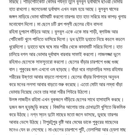
মারছে। শাড়িপেটিকোট কোমর পর্যন্ত তুলে বুলবুল দুর্বাঘাসে ছাওয়া ভোদায়
হাত রাখলো। জলেভেজা দুর্বাঘাস এখন নরম হয়ে আছে। বুলবুল ঘাসের
জঙ্গল মাড়িয়ে ভোদা ঘাটাঘাটি করলো তারপর হাত হাত সরিয়ে মার কাপড় খুলায়
মনোযোগ দিলো। মা ছেলে চটি গল্প পল্লী ছেলের যৌন বাসনা
রহিমা চুপচাপ দাঁড়িয়ে আছে। বুলবুল একে একে মার শাড়ী, ব্লাউজ আর
পেটিকোট খুলে পানিতে ভাসিয়ে দিলো। দুধ দুইটা দুহাতে নিয়ে কচলে কচলে
ধুয়েদিলো। দুহাতে ঘষে ঘষে মার শরীর থেকে কাদামাটি সরিয়ে দিলো। হাত
চালিয়ে বগল আর ভোদার দূর্বাঘাস বারবার সাফাই করলো। লাজলজ্জা ভুলে
রহিমাও ছেলেকে সাফসুতরো করলো। ছেলের বাঁড়ার চারপাশে গুচ্ছ গুচ্ছ
বাল। পুকুরের জল এখনো ওম ছাড়ছে। বাঁড়া ধরে নাড়ানাড়ির সময় রহিমার
শরীরের উষ্ণতা আবার বাড়তে লাগলো। ছেলের বাঁড়ার বিশালত্ব অনুভব
করে মনের ললসা আবার বাড়তে শুরু করেছে। এতো মোটা আর লম্বা বাঁড়া
ভোদায় নিয়েছে ভেবে তার সারা শরীর শিউরে উঠলো।
উলঙ্গ লাজহীন রহিমা এখন বুকজলে দাঁড়িয়ে ছেলের সাথে হাসাহাসি করছে।
দুজন জল ছুড়াছুড়ি করছে। বিজলির আলোয় তার চোখদুটো খুশিতে ঝিকমিক
করে উঠছে। নগ্ন স্তন দুটো মাছের মতো জলে ভাসছে, ডুবছে তারপর
আবার ভেসে উঠছে। টাপুরটুপুর বৃষ্টি আর মেঘের ডাকে পুকুরের মাছেদের
মনেও যেন রং লেগেছে। মা-ছেলের চারপাশে পুটি, তেলাপিয়া আর চ্যেলা মাছ