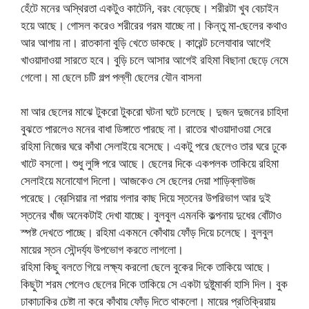
হেঁটে মনের অস্থিরতা একটুও কাটেনি, বরং বেড়েছে। শরীরটা খুব বেচাইন
হয়ে আছে। গোসল করেও শরীরের গরম যাচ্ছে না। কিন্তু মা-ছেলের কথাও
আর আগায় না। রাতকানা বুড়ি খেতে ডাকছে। কারেন্ট চলেযাবার আগেই
খাওয়াদাওয়া সারতে হবে। বুড়ি চলে আসার আগেই রহিমা বিছানা ছেড়ে নেমে
গেলো। মা ছেলে চটি গল্প পল্লী ছেলের যৌন বাসনা
মা আর ছেলের মাঝে টুকরো টুকরো ঘটনা ঘটে চলেছে। দুজন দুজনের চাহিদা
বুঝতে পারলেও মনের বাধা ডিঙ্গাতে পারছে না। রাতের খাওয়াদাওয়া সেরে
রহিমা নিজের ঘরে কাঁথা সেলাইয়ে বসেছে। একটু পরে ছেলেও তার ঘরে ঢুকে
খাটে বসলো। শুধু লুঙ্গি পরে আছে। ছেলের দিকে একপলক তাকিয়ে রহিমা
সেলাইয়ে মনোযোগ দিলো। আজকেও সে ছেলের দেয়া শাড়িব্লাউজ
পরেছে। ব্রেসিয়ার না পরায় গলার কাছ দিয়ে স্তনের উপরিভাগ আর দুই
স্তনের খাঁজ অনেকটাই দেখা যাচ্ছে। বুলবুল এমনকি কল্পনায় দুধের বোঁটাও
স্পষ্ট দেখতে পাচ্ছে। রহিমা একমনে কোঁথায় ফোঁড় দিয়ে চলেছে। বুলবুল
মায়ের স্তন সৌন্দর্য্য উপভোগ করতে লাগলো।
রহিমা কিছু বলতে গিয়ে লক্ষ্য করলো ছেলে বুকের দিকে তাকিয়ে আছে।
কিছুটা শরম পেলেও ছেলের দিকে তাকিয়ে সে একটা দুষ্টুমার্কা হাসি দিল। বুক
ঢাকাঢাকির চেষ্টা না করে কাঁথায় ফোঁড় দিতে থাকলো। মায়ের প্রতিক্রিয়ায়