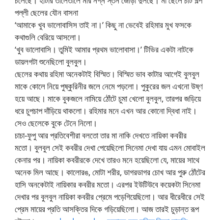
চলেছে। হাঁটার তালেতালে মার নগ্ন স্তন জোড়া দুলছে। মা ছেলে চটি গল্প
পল্লী ছেলের যৌন বাসনা
‘আমাকে খুব ভালোবাসিস তাই না।’ কিছু না ভেবেই রহিমার মুখ ফসকে
কথাগুলি বেরিয়ে আসলো।
‘খুব ভালোবাসি। তুমিই আমার প্রথম ভালোবাসা।’ টিভির একটা নাটকে
ডায়লগটা শুনেছিলো বুলবুল।
ছেলের কথায় রহিমা অনেকটাই বিস্মিত। বিস্মিত ভাব কাটার আগেই বুলবুল
মাকে কোলে নিয়ে পুষ্কুরিনীর জলে নেমে পড়লো। পুকুরের জল এখনো উষ্ণ
হয়ে আছে। মাকে বুকজলে নামিয়ে ঠোঁটে চুমা খেলো বুলবুল, তারপর জড়িয়ে
ধরে চুপচাপ দাঁড়িয়ে থাকলো। রহিমার মনে এখন আর কোনো দ্বিধা নাই।
সেও ছেলেকে বুকে টেনে নিলো।
চাচা-ফুপু আর প্রতিবেশীরা বলতো তার মা নাকি দেখতে নায়িকা কবরীর
মতো। বুলবুল সেই কবরীর দেখা পেয়েছিলো সিনেমা দেখা যায় এমন মোবাইল
কেনার পর। নায়িকা কবরীরকে দেখে তারও মনে হয়েছিলো যে, মায়ের সাথে
অনেক মিল আছে। কালোরঙ, মোটা শরীর, ডাগরডাগর চোখ আর পুরু ঠোঁটের
হাসি অনকেটাই নায়িকার কবরীর মতো। এরপর ইউটিউবে কয়েকটা সিনেমা
দেখার পর বুলবুল নায়িকা কবরীর প্রেমে পড়েগিয়েছিলো। আর ধীরেধীরে সেই
প্রেম মায়ের প্রতি আসক্তির দিকে গড়িয়েছিলো। আজ তারই চুড়ান্ত রূপ