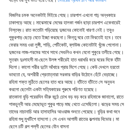
বিজলির চমক অনেকটাই মিইয়ে গেছে। চারপাশ এখনো গাঢ় অন্ধকারে
ঢাকাপড়ে আছে। মাঝেমাঝে মেঘের হালকা গর্জন ছাড়া চারপাশ একেবারেই
নিস্তব্ধ। রাত কতোটা গড়িয়েছে দুজনের কোনোই ধারণা নেই। তবুও
পুকুরপাড় ছেড়ে যেতে ইচ্ছা করছেনা। কিন্তু ঘরে তো ফিরতেই হবে। তবে
ফেরার সময় ওরা লুঙ্গী, শাড়ি, পেটিকোট, ব্লাউজ কোনোটাই খুঁজে পেলোনা।
দুজনের লাজ-শরমের সাথে সাথে সেগুলিও কখন যেনো পুকুরে তলীয়ে গেছে।
সুতরাং দুঃসাহসী মা-ছেলে উলঙ্গ শরীরেই হাত ধরাধরি করে ঘরের দিকে হাঁটা
দিলো। কালো শরীর দুটো আঁধারে প্রায় মিশে গেছে। কেউ দেখলে হয়তো
ভাবতো যে, অশরীরী প্রেতাত্নারা সরকার বাড়ির উঠোনে হেঁটে বেড়াচ্ছে।
রহিমা শক্ত মুঠিতে ছেলের হাত ধরে আছে। হাঁটতে হাঁটতে সে অনুভব
করলো ছেলেটা একটা সত্যিকারের পুরুষে পরিণত হয়েছে।
রাতকানা বুড়ি পরেরদিন ভীরু কন্ঠে চোখ বড় বড় করে রহিমাকে জানালো, রাতে
শাকচুন্নী আর মেছোভূত পুকুর পাড়ে মাছ খেতে এসেছিলো। ঝড়ের সময় সে
তাদের নাচানাচি আর হাসাহাসির আওয়াজ শুনতে পেয়েছে। বুড়ির কথা শুনে
রহিমা শুধু মুখটিপে হাসলো। সে এখন আগামী রাতের কল্পনায় বিভোর। মা
ছেলে চটি গল্প পল্লী ছেলের যৌন বাসনা