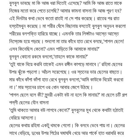
বুলবুল ভাবছে মা কি আজ ধরা দিতেই এসেছে? আমি কি আজ রাতে মাকে
নিজের মতো করে পেতে চলেছি? আমার কামনা বাসনা কি আজ পূরণ হব?
এই দিনটার কথা ভেবে কতো রাতই না সে পার করেছে। রাতের পর রাত
হস্তমৈথুন করেছে। মা শরীর ঘেঁসে বিছানায় বসতেই বুলবুল অনুভব করলো
শরীরের বলশক্তি হারিয়ে যাচ্ছে। এমনকি তার লিঙ্গটাও আস্তে আস্তে
নিস্তেজ হয়ে পড়ছে। শুনলো মা তার কাঁধে হাত রেখে বলছে,‘পাগল ছেলে!
এসব কিনেছিস কেনো? এমন শাড়িতে কি আমাকে মানায়?’
বুলবুল কোনো রকমে বললো,‘তাহলে কাকে মানায়?’
‘তুই যাকে বিয়ে করবি তাকেই এমন রঙ্গীন কাপড়ে মানাবে।’ রহিমা ছেলের
উপর ঝুঁকে পড়লো। আঁচল সরেগেছে। ওর স্তনের ভার ছেলের বাহুতে।
মার কাঁধে কাঁপা কাঁপা হাত রেখে বুলবুল বললো,‘আমি কাউকে বিয়েই করবো
না।’ মার স্তনের চাপে ওর ধোন আবার জেগে উঠছে।
‘পাগল ছেলে বলে কী? সুন্দরী একটা বউ না হলে কি মানায়?’ মা ছেলে চটি গল্প
পল্লী ছেলের যৌন বাসনা
‘তুমি থাকতে আমার বউ লাগবে কেনো?’ বুলবুলের মুখ থেকে কথাটা হঠাতই
বেরিয়ে আসলো।
ছেলের কথায় রহিমা একটু থমকে গেলো। কি বলবে ভেবে পায় না। ছেলের
সাথে বেড়িয়ে, দুধের উপর পিঠের ঘষাঘষি খেয়ে আর পার্কে হাত ধরাধরি করে