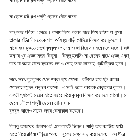
মা ছেলে চটি গল্প পল্লী ছেলের যৌন বাসনা
মা ছেলে চটি গল্প পল্লী ছেলের যৌন বাসনা
অন্ধকার ঘনিয়ে এসেছে। বাসায় ফিরে কলের পারে গিয়ে রহিমা গা ধুলো।
তারপর হাঁটুর নিচ থেকে গলা পর্য্যন্ত শাড়ী পেঁচিয়ে নিজের ঘরে ঢুকলো।
মাকে ঘরে ঢুকতে দেখে বুলবুলও পাশের দরজা দিয়ে মার ঘরে চলে এলো। এটা
অবশ্য খুব একটা নতুন কিছুনা। কিন্তু ইদানিং মা-ছেলের মাঝে একটু একটু
করে যা ঘটছে তাতে দুজনের মন ও দেহে আজ ভালোই প্রতিক্রিয়া হলো।
সাথে সাথে বুলবুলের ধোন শক্ত হয়ে গেলো। রহিমাও তার দুই রানের
মোহনায় স্পন্দন অনুভব করলো। এসবই হলো আজকে বেড়ানোর কুফল।
একটা প্যাকেট মায়ের হাতে ধরিয়ে দিয়ে বুলবুল নিজের ঘরে চলে গেলো। মা
ছেলে চটি গল্প পল্লী ছেলের যৌন বাসনা
বুলবুল আগেও মায়ের জন্য কেনাকাটা করেছে।
কিন্তু আজকের জিনিসগুলি একেবারেই ভিন্ন। শাড়ি আর ব্লাউজ দুটো
হাতে নিয়ে রহিমা দাঁড়িয়ে আছে। বুকের মধ্যে ঝড় বয়ে চলেছে। সে ধীরে