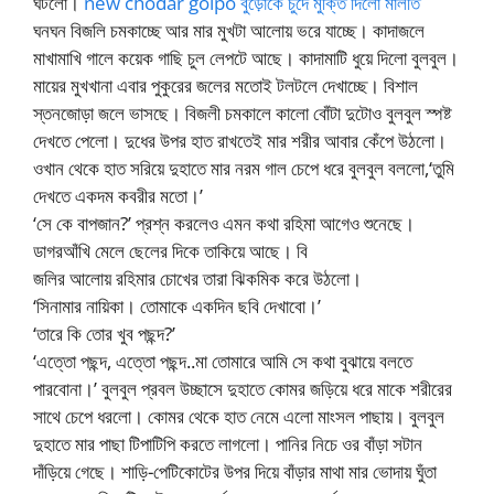
ঘটলো।
new chodar golpo বুড়োকে চুদে মুক্তি দিলো মালতি
ঘনঘন বিজলি চমকাচ্ছে আর মার মুখটা আলোয় ভরে যাচ্ছে। কাদাজলে
মাখামাখি গালে কয়েক গাছি চুল লেপটে আছে। কাদামাটি ধুয়ে দিলো বুলবুল।
মায়ের মুখখানা এবার পুকুরের জলের মতোই টলটলে দেখাচ্ছে। বিশাল
স্তনজোড়া জলে ভাসছে। বিজলী চমকালে কালো বোঁটা দুটোও বুলবুল স্পষ্ট
দেখতে পেলো। দুধের উপর হাত রাখতেই মার শরীর আবার কেঁপে উঠলো।
ওখান থেকে হাত সরিয়ে দুহাতে মার নরম গাল চেপে ধরে বুলবুল বললো,‘তুমি
দেখতে একদম কবরীর মতো।’
‘সে কে বাপজান?’ প্রশ্ন করলেও এমন কথা রহিমা আগেও শুনেছে।
ডাগরআঁখি মেলে ছেলের দিকে তাকিয়ে আছে। বি
জলির আলোয় রহিমার চোখের তারা ঝিকমিক করে উঠলো।
‘সিনামার নায়িকা। তোমাকে একদিন ছবি দেখাবো।’
‘তারে কি তোর খুব পছন্দ?’
‘এত্তো পছন্দ, এত্তো পছন্দ..মা তোমারে আমি সে কথা বুঝায়ে বলতে
পারবোনা।’ বুলবুল প্রবল উচ্ছাসে দুহাতে কোমর জড়িয়ে ধরে মাকে শরীরের
সাথে চেপে ধরলো। কোমর থেকে হাত নেমে এলো মাংসল পাছায়। বুলবুল
দুহাতে মার পাছা টিপাটিপি করতে লাগলো। পানির নিচে ওর বাঁড়া সটান
দাঁড়িয়ে গেছে। শাড়ি-পেটিকোটের উপর দিয়ে বাঁড়ার মাথা মার ভোদায় ঘুঁতা