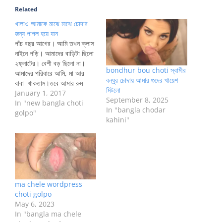
Related
খালাও আমাকে মাঝে মাঝে চোদার
জন্য পাগল হয়ে যান
পাঁচ বছর আগের। আমি তখন ক্লাস
নাইনে পড়ি। আমাদের বাড়িটা ছিলো
২ফ্লাটের। বেশী বড় ছিলো না।
bondhur bou choti স্বামীর
আমাদের পরিবারে আমি, মা আর
বন্ধুর চোদায় আমার গুদের খায়েশ
বাবা থাকতাম।তবে আমার রুম
মিটলো
ছিলো পাশের ফ্লাটের একটা রুম,
January 1, 2017
September 8, 2025
কারণ আমাদের ফ্লাটেছিল দুইটা বেড
In "new bangla choti
In "bangla chodar
রুম। তাই একটু রিলাক্সের জন্য আমি
golpo"
kahini"
পাশের ফ্লাটের একটি রুমে থাকতাম।
সেই ফ্লাটে ছিলো এক্সট্রা আরো…
ma chele wordpress
choti golpo
May 6, 2023
In "bangla ma chele