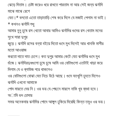
ঝেড়ে দিতাম। চেষ্টা করেও ধরে রাখতে পারতাম না আর সেই জন্য ঝর্নাদি
মাঝে মাঝে রেগে
যেত।* বলতো এতো তাড়াতাড়ি শেষ করে দিলে যে মজাই পেলাম না ভাই।
* কখনও ঝর্নাদি শুধু
আমার নুনু চুষে রস খেতো আবার আমিও ঝর্নাদির গুদের রস খেতাম মনের
সুখে সারা দুপুর
জুড়ে। ঝর্নাদি রসের বন্যা বইয়ে দিতো গুদে মুখ দিলেই আর খানকি মাগীর
মতো আওয়াজ
করতো দাতে দাত চেপে। কত দুপুর আমার কেটে যেত ঝর্নাদির গুদে মুখ
গুঁজে। ঝর্নাদিরদুধগুলো চুষে চুষে আমি ওর বোটাগুলো এতটাই খাড়া করে
দিলাম যে ও ব্লাউজ পরে থাকলেও
ওর বোটাগুলো বোঝা যেত নিচে উঠে আছে। গুদে যতখুশি চুদতে দিলেও
ঝর্নাদি এখনো আমাকে
পোদ মারতে দেয় নি। ওর ভয় যে পেছনে মারলে নাকি খুব ব্যথা হবে।
অামি গুদ চোদার
সময় অনেকবার ঝর্নাদির পোদে আঙ্গুল ঢুকিয়ে দিয়েছি কিন্ত তবুও ওর ভয়।