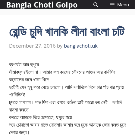
Bangla Choti Golpo
Skip
Menu
to
content
রেন্ডি চুদি খানকি লীনা বাংলা চটি
December 27, 2016
by
banglachoti.uk
ব্যপারটা আর দুপুরে
সীমাবদ্ধ রইলো না। আমার কম বয়সের যৌবনের আগুন আর ঝর্নাদির
বহুকালের জমে থাকা খিদে
দুটোই যেন হূহূ করে বেড়ে চললো। আমি ঝর্নাদিকে দিনে চার পাঁচ বার প্রায়
প্রতিদিনই
চুদতে লাগলাম। দাদু দিদা এরা ওপরে ওঠেনা তাই আরো ভয় নেই। ঝর্নাদি
রান্না করতে
করতে আমাকে দিয়ে চোদাতো, দুপুরে শুয়ে
শুয়ে চোদাতো আবার রাতে দোতলায় আমার ঘরে ঢুকে আমাকে জোর করত চুদে
দেবার জন্য।