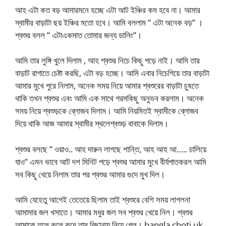
আহ এটা কত বড় আমারমনে হচ্ছে এটা আট ইঞ্চির কম হবে না। আমার
স্বামীর বাড়াটা ছয় ইঞ্চির মতো হবে। আমি বললাম ” এটা অনেক বড়” ।
শ্বশুর বলল ” এটাএকমাত তোমার জন্য ডালিং”।
আমি তার লুঙ্গি খুলে দিলাম , আহ শ্বশুর নিচে কিছু পড়ে নাই। আমি তার
বাড়াট রাগাতে চেষ্টা করছি, এটা বড় হচ্ছে। আমি এবার নিচেগিয়ে তার বাড়াটা
আমার মুখে পুরে নিলাম, অনেক সময় নিয়ে আমার শ্বশুরের বাড়াটা চুষতে
থাকি তখন শ্বশুর এবং আমি এক সাথে গরমকিছু অনুভব করলাম। অনেক
সময় নিয়ে শ্বশুড়কে ব্লোজব দিলাম। আমি নিয়মিতই স্বামীকে ব্লোজব
দিয়ে থাকি আজ আমার স্বামীর স্থলেশ্বশুড় বাবাকে দিলাম।
শ্বশুর বলছে ” ওয়াও.. আহ দারুন লাগছে শান্তি, আহ আহ আ….. চালিয়ে
যাও” এমন ভাবে আট দশ মিনিট পড়ে শ্বশুর আমার মুখে বীর্যপাতকরল আমি
সব কিছু খেয়ে নিলাম তার পর শ্বশুর আমার গুদে মুখ দিল।
আমি যেহেতু আগেই তেতেয়ে ছিলাম তাই শ্বশুরে বেশি সময় লাগলনা
আমামার জল খসাতে। আমার মধুর জল সব শ্বশুর খেয়ে নিল। শ্বশুর
আমাকে তুলে কুলে করে তার বিছানায় নিয়ে গেল। bangla choti uk