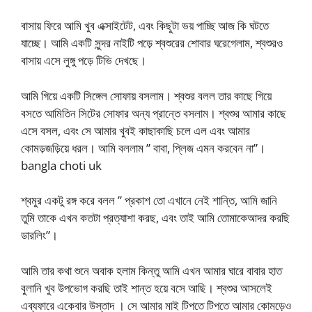
বাসায় ফিরে আমি খুব এক্সাইটেট, এবং কিছুটা ভয় পাচ্ছি আজ কি ঘটতে
যাচ্ছে। আমি একটি সুন্দর নাইটি পড়ে শ্বশুরের শোবার ঘরেগেলাম, শ্বশুরও
বাসায় এসে লুঙ্গু পড়ে টিভি দেখছে।
আমি গিয়ে একটি সিঙ্গেল সোফায় বসলাম। শ্বশুর বলল তার কাছে গিয়ে
বসতে আমিতিন সিটের সোফার অন্য প্রান্তে বসলাম। শ্বশুর আমার কাছে
এসে বসল, এবং সে আমার খুবই কাছাকাছি চলে এল এবং আমার
কোমড়জড়িয়ে ধরল। আমি বললাম ” বাবা, প্লিজ এমন করবেন না”।
bangla choti uk
শ্বমুর একটু রঙ্গ করে বলল ” প্রকাশ তো এখানে নেই শান্তি, আমি জানি
তুমি তাকে এখন কতটা প্রত্যাশা করছ, এবং তাই আমি তোমাকেআদর করছি
ডারলিং”।
আমি তার কথা শুনে অবাক হলাম কিন্তু আমি এখন আমার ঘারে বাবার হাত
বুলানি খুব উপভোগ করছি তাই শান্ত হয়ে বসে আছি। শ্বশুর আসলেই
এব্যফারে একেবার উস্তাদ । সে আমার মাই টিপতে টিপতে আমার কোমড়েও