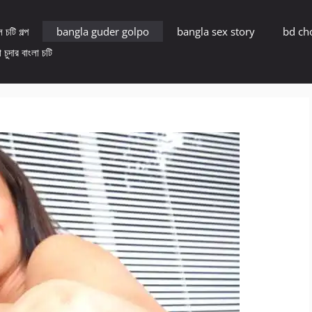
 চটি গল্প
bangla guder golpo
bangla sex story
bd ch
 চুদার বাংলা চটি