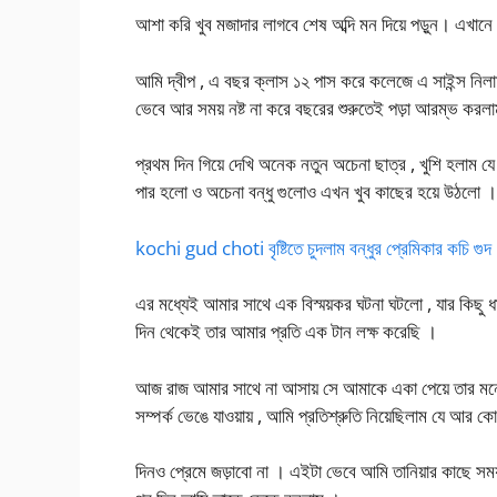
আশা করি খুব মজাদার লাগবে শেষ অব্দি মন দিয়ে পড়ুন। এখানে 
আমি দ্বীপ , এ বছর ক্লাস ১২ পাস করে কলেজে এ সাইন্স নিল
ভেবে আর সময় নষ্ট না করে বছরের শুরুতেই পড়া আরম্ভ করল
প্রথম দিন গিয়ে দেখি অনেক নতুন অচেনা ছাত্র , খুশি হলাম 
পার হলো ও অচেনা বন্ধু গুলোও এখন খুব কাছের হয়ে উঠলো ।
kochi gud choti বৃষ্টিতে চুদলাম বন্ধুর প্রেমিকার কচি গুদ
এর মধ্যেই আমার সাথে এক বিস্ময়কর ঘটনা ঘটলো , যার কিছু
দিন থেকেই তার আমার প্রতি এক টান লক্ষ করেছি ।
আজ রাজ আমার সাথে না আসায় সে আমাকে একা পেয়ে তার মন
সম্পর্ক ভেঙে যাওয়ায় , আমি প্রতিশ্রুতি নিয়েছিলাম যে আর ক
দিনও প্রেমে জড়াবো না । এইটা ভেবে আমি তানিয়ার কাছে সম