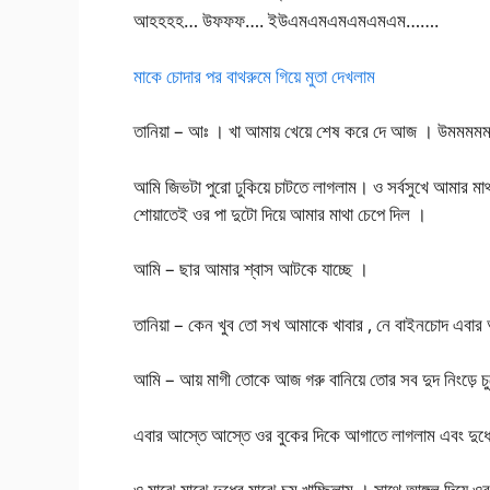
আহহহহ… উফফফ…. ইউএমএমএমএমএমএম…….
মাকে চোদার পর বাথরুমে গিয়ে মুতা দেখলাম
তানিয়া – আঃ । খা আমায় খেয়ে শেষ করে দে আজ । উমমম
আমি জিভটা পুরো ঢুকিয়ে চাটতে লাগলাম। ও সর্বসুখে আমার ম
শোয়াতেই ওর পা দুটো দিয়ে আমার মাথা চেপে দিল ।
আমি – ছার আমার শ্বাস আটকে যাচ্ছে ।
তানিয়া – কেন খুব তো সখ আমাকে খাবার , নে বাইনচোদ এবার
আমি – আয় মাগী তোকে আজ গরু বানিয়ে তোর সব দুদ নিংড়ে চ
এবার আস্তে আস্তে ওর বুকের দিকে আগাতে লাগলাম এবং দুধে 
ও মাঝে মাঝে দুধের মাঝে চুমু খাচ্ছিলাম । সাথে আঙ্গুল দিয়ে 