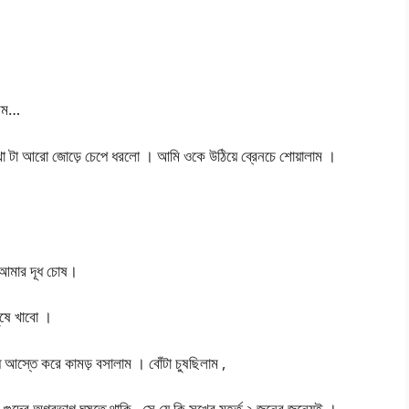
মমম…
াথা টা আরো জোড়ে চেপে ধরলো । আমি ওকে উঠিয়ে ব্রেনচে শোয়ালাম ।
 আমার দূধ চোষ।
ুষে খাবো ।
আস্তে করে কামড় বসালাম । বোঁটা চুষছিলাম ,
ওর গুদের অগ্রভাগ ঘষতে থাকি , সে যে কি সুখের মুহূর্ত ২ জনের জন্যেই ।