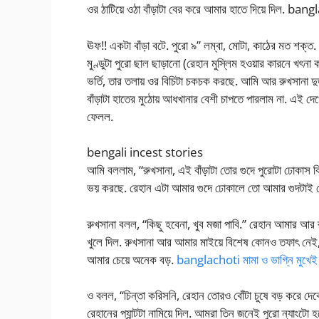
ওর ঠাটিয়ে ওঠা বাঁড়াটা বের করে আমার হাতে দিয়ে দিল. b
ঊফ!! একটা বাঁড়া বটে. পুরো ৯” লম্বা, মোটা, কাঠের মত শক্ত.
মুণ্ডুটা পুরো ছাল ছাড়ানো (রেহান মুস্লিম হওয়ার কারনে খৎনা 
ভর্তি, তার তলায় ওর বিচিটা চকচক করছে. আমি আর রুখসানা 
বাঁড়াটা হাতের মুঠোয় আধখানার বেশী চাপতে পারলাম না. এই দে
ফেলল.
bengali incest stories
আমি বললাম, “রুখসানা, এই বাঁড়াটা তোর গুদে পুরোটা ঢোকাস
ভয় করছে. রেহান এটা আমার গুদে ঢোকালে তো আমার গুদটাই ফ
রুখসানা বলল, “কিছু হবেনা, খুব মজা পাবি.” রেহান আমার আর 
খুলে দিল. রুখসানা আর আমার মাইয়ে বিশেষ কোনও তফাৎ নেই,
আমার চেয়ে অনেক বড়.
banglachoti মামা ও ভাগ্নি মুখে
ও বলল, “চিন্তা করিসনি, রেহান তোরও বোঁটা চুষে বড় করে দেব
রেহানের প্যান্টটা নামিয়ে দিল. আমরা তিন জনেই পুরো ন্যাংটো