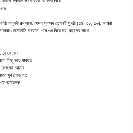
্ল্যাটে স্বাধীন ভাবে থাকি. এখনও বিয়ে
করছি.
ষ্ঠ বান্ধবী রুখসানা. যেমন স্বাস্থ তেমনই সুন্দরী (৩৪, ৩০, ৩৬). আমরা
 নিজেরাও হাসাহাসি করতাম. পরে ওর বিয়ে হয় রেহানের সাথে.
তি, যে কোনও
কে কিছু দুরে থাকতে
রা দুজনেই আমার
 আমার খুব লোভ হত
প্রাপ্তবয়স্ক