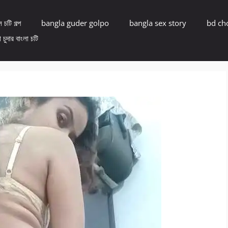
 চটি গল্প
bangla guder golpo
bangla sex story
bd ch
 চুদার বাংলা চটি