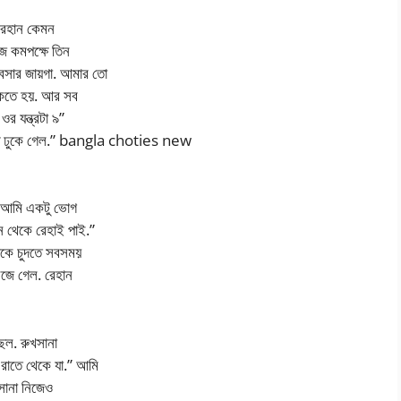
রেহান কেমন
োজ কমপক্ষে তিন
 বসার জায়গা. আমার তো
থাকতে হয়. আর সব
র যন্ত্রটা ৯”
বধি ঢুকে গেল.” bangla choties new
া. আমি একটু ভোগ
ন থেকে রেহাই পাই.”
াকে চুদতে সবসময়
ভিজে গেল. রেহান
ছিল. রুখসানা
রাতে থেকে যা.” আমি
খসানা নিজেও