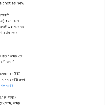
angla choties new
 গোলাপি
করা).কালো বালে
দুজনেই এক সাথে ওর
খে রেহান হেসে
 কি করে? আমার তো
েটে যাবে.”
রুখসানার নাইটিটা
 তবে ওর বোঁটা গুলো
ই মাল আউট
ে.” রুখসানাও
 হয়ে গেলাম. আমার