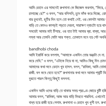
আমি রেহান এর সামনেই রুখসানা কে জিজ্ঞেস করলাম, “কিরে, 
চালাচ্ছে রে?” ও বলল, “আর বলিসনি, চুদে ফাঁক করে দিচ্ছে. র
বার চুদবেই. ছুটির দিন হলে তো কথাই নেই. ওর কোলটা আমার
বাড়ি তে কোনও কাপড়ই পড়তে দেয়না, সারাক্ষণ ন্যাংটো হয়ে 
সময়েই আমার মাই টিপছে. ওর হাত টাই আমার ব্রা. বাব্বা, আর ও
লম্বা আর তেমনি মোটা আর শক্ত. ঢোকালে মনে হয় পেট অ
bandhobi choda
আমি ইয়ার্কি করে বললাম, “আমাকে একদিন তোর যন্ত্রটা দে ন
করে দেখি.” ও বলল, “এটাকে নিয়ে যা না, আমিও কিছু দিন চোদ
আমাদের কথা শুনে রেহান খুব হাসল. বলল, “রাধিকা, আমি তোম
রাজী. বল কবে যেতে হবে?” রুখসানার কথা শুনে আমার প্যান্টি 
বুঝতে পারল কিন্তু কিছুই বললনা.
একদিন আমি ওদের বাড়ি তে থাকার সময় প্রচণ্ড জোরে বৄষ্টি হচ্
আমায় বলল, “রাধিকা, আজ আর বাড়ি ফিরতে পারবিনা. এখানেই 
বাধ্য হয়ে রাজী হয়ে গেলাম. রুখসানা ও রেহান খুব খুশী হল. রু