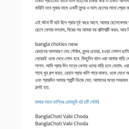
একটি প্রাইভেট ফার্মে ভাল মাইনের চাকরী করি ও একটি আলাদা ফ
করিনি তবে সুজয় নামে একটি সুন্দর ও ভাল ছেলের সাথে প্রেম 
এই ঘটনা টি ঘটে ছিল প্রায় দূই বছর আগে. আমার ছেলেবেলার ঘনি
ছেলে বেলায় বলতাম, বিয়ের পর আমরা বর পাল্টাপাল্টি করব. আর
bangla choties new
রেহানের অসাধারণ দেহ সৌষ্ঠব, সুন্দর চেহারা, চওড়া লোমশ ছা
মেয়েরই ওকে দেখে লোভ হবে. কিছুদিন বাদে ওরা আমার বাড়ি থে
লাগল. আমি প্রায় দিন সন্ধে বেলায় ওদের বাড়ি চলে যেতাম. ও
সাথে খুব গল্প করত. রেহান প্রায় খালি গায়ে থাকত. ওকে দেখে
এবং প্রায়দিন আমার প্যান্টি ভিজে যেত. আমাদের মধ্যে সবরকম 
গল্পই হত.
মামার সাথে ভাগ্নির চোদাচুদি হট চটি স্টোরি
BanglaChoti Vabi Choda
BanglaChoti Vabi Choda