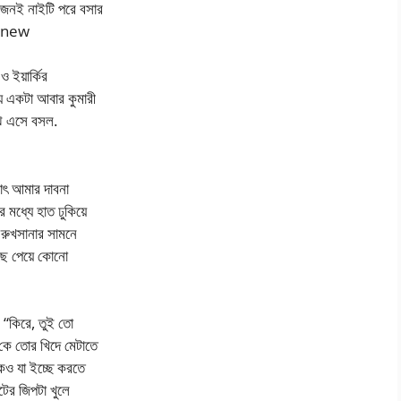
জনই নাইটি পরে বসার
s new
ও ইয়ার্কির
ে একটা আবার কুমারী
ঝে এসে বসল.
াৎ আমার দাবনা
মধ্যে হাত ঢুকিয়ে
রুখসানার সামনে
াছে পেয়ে কোনো
 “কিরে, তুই তো
কে তোর খিদে মেটাতে
েও যা ইচ্ছে করতে
টের জিপটা খুলে