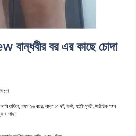
বান্ধবীর বর এর কাছে চোদা
 গল্প
 বয়স ২৬ বছর, লম্বা ৫’ ৭”, ফর্সা, যঠেষ্ট সুন্দরী, শারীরিক গঠন
ুক ও পাছা