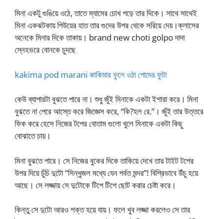
মিনা একটু গুঙিয়ে ওঠে, তাতে ম্যামের চোখ পড়ে তার দিকে। সাথে সাথেই
মিনা একঝটকায় পিউয়ের হাত তার গুদের উপর থেকে সরিয়ে দেয়।ক্লাসের
অনেকে মিনার দিকে তাকায়। brand new choti golpo দাদা
স্নেহভরে বোনকে চুদছে
kakima pod marani কাকিমার ফুলে ওঠা পোদের ফুটা
কেউ ব্যাপারটা বুঝতে পারে না। শুধু জুঁই মিনাকে একটা ইশারা করে। মিনা
বুঝতে না পেরে আস্তে করে জিজ্ঞেস করে, “কি?হল রে.”। জুঁই তার উত্তরে
ফিক করে হেসে নিজের টপের বোতাম গুলো খুলে মিনাকে একটা কিছু
বোঝাতে চায়।
মিনা বুঝতে পারে। সে নিজের বুকের দিকে তাকিয়ে দেখে তার টাইট টপের
উপর দিয়ে চুঁচি দুটো “সিন্ধুজল মধ্যে যেন পর্বত মন্দর”! বিশ্রিভাবে উঁচু হয়ে
আছে। সে লজ্জায় সে দুটোকে টিপে টিপে ছোট করার চেষ্টা করে।
কিন্তু সে দুটো আরও শক্ত হয়ে যায়। ফলে খুব লজ্জা করলেও সে তার