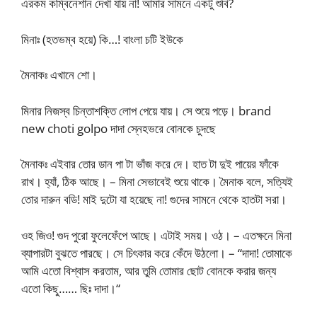
এরকম কম্বিনেশান দেখা যায় না! আমার সামনে একটু শুবি?
মিনাঃ (হতভম্ব হয়ে) কি…! বাংলা চটি ইউকে
মৈনাকঃ এখানে শো।
মিনার নিজস্ব চিন্তাশক্তি লোপ পেয়ে যায়। সে শুয়ে পড়ে। brand
new choti golpo দাদা স্নেহভরে বোনকে চুদছে
মৈনাকঃ এইবার তোর ডান পা টা ভাঁজ করে দে। হাত টা দুই পায়ের ফাঁকে
রাখ। হ্যাঁ, ঠিক আছে। – মিনা সেভাবেই শুয়ে থাকে। মৈনাক বলে, সত্যিই
তোর দারুন বডি! মাই দুটো যা হয়েছে না! গুদের সামনে থেকে হাতটা সরা।
ওহ জিও! গুদ পুরো ফুলেফেঁপে আছে। এটাই সময়। ওঠ। – এতক্ষনে মিনা
ব্যাপারটা বুঝতে পারছে। সে চিৎকার করে কেঁদে উঠলো। – “দাদা! তোমাকে
আমি এতো বিশ্বাস করতাম, আর তুমি তোমার ছোট বোনকে করার জন্য
এতো কিছু…… ছিঃ দাদা।“