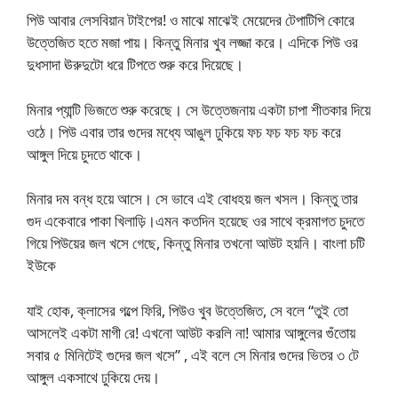
পিউ আবার লেসবিয়ান টাইপের! ও মাঝে মাঝেই মেয়েদের টেপাটিপি কোরে
উত্তেজিত হতে মজা পায়। কিন্তু মিনার খুব লজ্জা করে। এদিকে পিউ ওর
দুধসাদা ঊরুদুটো ধরে টিপতে শুরু করে দিয়েছে।
মিনার প্যান্টি ভিজতে শুরু করেছে। সে উত্তেজনায় একটা চাপা শীতকার দিয়ে
ওঠে। পিউ এবার তার গুদের মধ্যে আঙুল ঢুকিয়ে ফচ ফচ ফচ ফচ করে
আঙ্গুল দিয়ে চুদতে থাকে।
মিনার দম বন্ধ হয়ে আসে। সে ভাবে এই বোধহয় জল খসল। কিন্তু তার
গুদ একেবারে পাকা খিলাড়ি।এমন কতদিন হয়েছে ওর সাথে ক্রমাগত চুদতে
গিয়ে পিউয়ের জল খসে গেছে, কিন্তু মিনার তখনো আউট হয়নি। বাংলা চটি
ইউকে
যাই হোক, ক্লাসের গল্পে ফিরি, পিউও খুব উত্তেজিত, সে বলে “তুই তো
আসলেই একটা মাগী রে! এখনো আউট করলি না! আমার আঙ্গুলের গুঁতোয়
সবার ৫ মিনিটেই গুদের জল খসে” , এই বলে সে মিনার গুদের ভিতর ৩ টে
আঙ্গুল একসাথে ঢুকিয়ে দেয়।