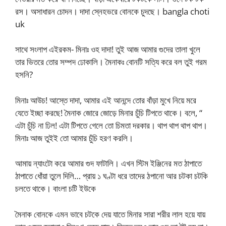
রস। অসাধারন চোদন। দাদা স্নেহভরে বোনকে চুদছে। bangla choti
uk
সাথে সংলাপ এইরকম- মিনাঃ ওহ দাদা! তুই আজ আমার গুদের তালা খুলে
তার ভিতরে তোর সম্পদ ঢোকালি। মৈনাকঃ বোনটি সত্যি করে বল তুই গরম
হসনি?
মিনাঃ আউচ! আস্তে দাদা, আমার এই আনন্দে তোর বাঁড়া মুখে নিয়ে মরে
যেতে ইচ্ছা করছে! মৈনাক জোরে জোড়ে মিনার চুঁচি টিপতে থাকে। বলে, “
এটা চুঁচি না ঢিল! এটা টিপতে গেলে তো চিমতা দরকার। থাপ থাপ থাপ থাপ।
মিনাঃ আজ তুইই তো আমার চুঁচি হরণ করলি।
আমায় ন্যাংটো করে আমার গুদ ফাটালি। এখন স্টিম ইঞ্জিনের মত ঠাপাতে
ঠাপাতে ধোঁয়া তুলে দিলি… প্রায় ১ ঘণ্টা ধরে তাদের ঠপানো আর চটকা চটকি
চলতে থাকে। বাংলা চটি ইউকে
মৈনাক বোনকে এমন ভাবে চটকে দেয় যাতে মিনার সারা শরীর লাল হয়ে যায়