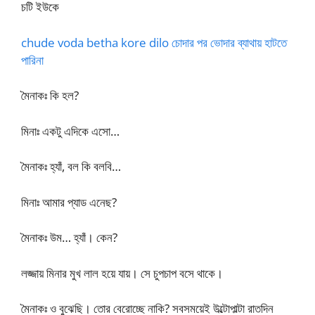
চটি ইউকে
chude voda betha kore dilo চোদার পর ভোদার ব্যাথায় হাটতে
পারিনা
মৈনাকঃ কি হল?
মিনাঃ একটু এদিকে এসো…
মৈনাকঃ হ্যাঁ, বল কি বলবি…
মিনাঃ আমার প্যাড এনেছ?
মৈনাকঃ উম… হ্যাঁ। কেন?
লজ্জায় মিনার মুখ লাল হয়ে যায়। সে চুপচাপ বসে থাকে।
মৈনাকঃ ও বুঝেছি। তোর বেরোচ্ছে নাকি? সবসময়েই উল্টোপাল্টা রাতদিন