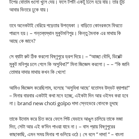
টপের বোতাম গুলো খুলে দেয়। ফলে টপটা একটু ঢিলে হয়ে যায়। তার চুঁচি
আবার ভিতরে ঢুকে যায়।
তবে অনেকটাই বেরিয়ে পড়েতার উপত্যকা । বাড়িতে কোনরকমে ফিরতে
পারলে হয়। – গন্তব্যস্থান মুকুটমণিপুর। কিন্তু মৈনাক এর মাথায় কি
আছে কে জানে?
সে ব্যাটা রুট ঠিক করলো বিষ্ণুপুরে ড্রপ দিয়ে। – “আচ্ছা বৌদি, ডিরেক্ট
মুকুট মনিপুর চলে গেলে কি অসুবিধা?” মিনা জিজ্ঞেস করলো। – – “কি জানি
তোমার দাদার মাথায় কখন কি খেলে!
আমিও জিজ্ঞেস করেছিলাম, বলেছে ‘অসুবিধা আছে’ যতোসব উদ্ভট ব্যাপার!“
– মিনার বারবার একটাই কথা মনে হচ্ছে, এইকটা দিন আর ওইসব করা হবে
না। brand new choti golpo দাদা স্নেহভরে বোনকে চুদছে
তাকে উদোম করে চিত করে ফেলে পিউ যেভাবে আঙুল চালিয়ে তাকে মজা
দিত, সেটা আর এই ক’দিন পাওয়া যাবে না। – বাস প্রায় বিষ্ণুপুরের
কাছাকাছি, এমন সময় মিনার গা গুলিয়ে ওঠে। সে বলে “ দাদা! “ – বাংলা