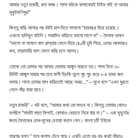
আমার নতুন চাকরী, কত কাজ। শালা বউকে থাপানোরই টাইম পাই না আবার
মুকুটমণিপুর!”
কিন্তু বাড়ি আসার পর বউই চাপ দিতে লাগলো “চারবছর বিয়ে হয়েছে।
এখনো হানিমুন যাইনি। সারাদিন বাড়িতে ভালো লাগে না” – মৈনাক ভাবল
“ভালো না লাগলে বাল রাস্তায় ফেলে দিয়ে রেণ্ডী চুদি গিয়ে, ওদের আবদারও
কম, তাড়াতাড়ি মাল ফেলে বাড়ি চলে আসব।
তোকে তো চোদার পর আবার ভোদায় আঙ্গুল মারতে হয়। শালা টানা ৩০
মিনিট আঙ্গুল মারার পর তবে মাগী হিচকি তুলে পুচ পুচ করে ৩-৪ চামচ জল
খসায়। শালা চোদার মাল বাড়িতেই আছে অথচ…” – মুখে বলে “এখন ঘুরতে
গেলে গাঁড় মারা যাবে।
নতুন চাকরি” – বউ বলে, “আমার কথা তো শুনবে না। কিন্তু তোমার বোনও
বলছিল “দাদাটা বহুত কিপটে, কোথাও বেড়াতে নিয়ে যায় না।“ – এক মুহূর্তের
জন্য মৈনাকের চোখ-মুখের চেহারা বদলে গেল। বাংলা চটি ইউকে
তারপর বলল “ সবে ক্লাস টেনে পড়ে। এখনি এতো বড় বড় কথা! দাঁড়াও,