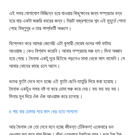
এই সময় যোগাযোগ বিচ্ছিন্ন হয়ে যাওয়ায় কিছুক্ষনের জন্য সম্প্রচার বন্ধ
হয়ে যায় একটা জরুরি খবরের জন্য। বিরাট বজ্রপাতের শব্দ এই মুহূর্তে শোনা
গেছে বিষ্ণুপুর ও তার পার্শ্ববর্তী অঞ্চলে।
বিশ্লেষন করে আমরা জেনেছি এটা কুমারী মেয়েষ গুদের পর্দা ফাটার
আওয়াজ। কেও বিশ্বাস করেনি। আবার সম্প্রচার শুরু হল। মিনা অজ্ঞান
হয়ে গেছে। মৈনাক একটু দূরে ছিটকে পড়লেও মাথা থেকে মাল নামেনি। সে
আবার বোনের কাছে চলে আসে।
গুদের ফুটো দেখে মনে হচ্ছে এই ফুটো ছেনি-হাতুড়ি দিয়ে করা হয়েছে।
মৈনাক একটুও সময় নষ্ট না করে চোদা শুরু করে দেয়। ফচ ফচ ফচ ফচ।
মিনার মুখ দিয়ে ওঁক ওঁক আওয়াজ করে চলেছে।
৪ পাচ বার চোদার পরে মাল বেড় হতে লাগলো
আর মৈনাক কে তো দেখে মনে হচ্ছে জীবন্ত ঢেঁকিকল! একেবারে ডন
দেওয়ার মত করে থাপ দিচ্ছে। বাঁড়া একেবারে টকটকে লাল। গুদে টক টক