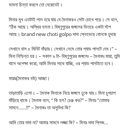
ভাবনা চিন্তা করলে তো বেরোবেই।
মিনার মুখ এতটাই লাল হয়ে যায় যে মৈনাকরও সেটা চোখে পড়ে। সে বলে,
“ঠিক আছে। অস্থির হসনা। বিষ্ণুপুরের জঙ্গলের ভিতরে একটা স্টপ
আছে। brand new choti golpo দাদা স্নেহভরে বোনকে চুদছে
সেখানে বাস ৫ মিনিট দাঁড়ায়। সেখানে নেমে তোর প্যাড পালটে দেব।“ –
মিনা নিশ্চিন্ত হয়। – সকাল ৯ টা- বিষ্ণুপুরের জঙ্গলেঃ – মৈনাকঃ মায়া, তুমি
বাসে অপেক্ষা করো, আমি মিনার সাথে যাচ্ছি, ওর প্যাড পালটাতে হবে।
মায়াঃ(মৈনাকর বউ) আচ্ছা।
তাড়াতাড়ি এসো। – মৈনাক মিনাকে নিয়ে জঙ্গলে ঢুকে যায়। মিনা চুপচাপ
দাঁড়িয়ে থাকে। মৈনাক বলে, “ কি হল? চেঞ্জ কর?” – মিনাঃ “তোমার
সামনে……!!” – মৈনাকঃ তা অসুবিধা কি?
আমি তোর দাদা না? আমার সামনে লজ্জা কি? – মিনাঃ দাদা প্লিজ…