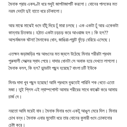
মৈনাক প্রায় একঘণ্টা ধরে শুধুই জাপটাজাপটি করলো। বোনের পালকের মত
নরম দেহটা দুই হাতে ধরে চটকালো।
আর মাঝে মাঝেই গুদে হাঁটু দিয়ে ঢুঁ মারা চলছে। এক একটা ঢুঁ আর একেকটা
কান্নার চিতকার। হঠাত একটা চড়চড় করে আওয়াজ হল। কি হল??
আশ্চর্যজনক ঘটনা! মৈনাকের ধোন, জাঙিয়া-প্যান্ট ফুঁড়ে বেরিয়ে এসেছে।
এতক্ষন জড়াজড়ির পর আগুনের মত জ্বলে উঠেছে মিনার শরীরটা প্রথম
পুরুষালী সেক্সের স্বাদ পেয়ে। দাদার ধোনটা সে অবাক হয়ে দেখতে লাগলো।
মৈনাক বলল, কি হল? ডান্ডাটা পছন্দ হয়েছে? বাংলা চটি ইউকে
মিনাঃ দাদা খুব পছন্দ হয়েছে! আমি প্রথমে বুঝতেই পারিনি শক খেতে এতো
মজা। তুই প্লিস এই ল্যাম্পপোস্ট আমার শরীরের সাথে কানেক্ট করে আমায়
চার্জ দে।
নয়তো আমি মরেই যাব। মৈনাক মিনার গুদে একটু আঙুল মেরে দিল। মিনার
চোখ বন্ধ। মৈনাক এবার মুদোটা ধরে তার বোনের কুমারী গুদে ঢোকানোর
চেষ্টা করে।