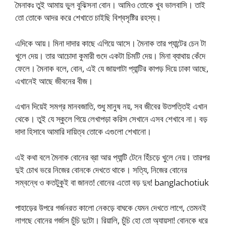
মৈনাকঃ তুই আমায় ভুল বুঝিসনা বোন। আমিও তোকে খুব ভালবাসি। তাই
তো তোকে আদর করে শেখাতে চাইছি বিশ্বসৃষ্টির রহস্য।
এদিকে আয়। মিনা দাদার কাছে এগিয়ে আসে। মৈনাক তার প্যান্টের চেন টা
খুলে দেয়। তার আচোদা কুমারী গুদে একটা চিমটি দেয়। মিনা ব্যাথায় কেঁদে
ফেলে। মৈনাক বলে, বোন, এই যে জায়গাটা প্যান্টির কাপড় দিয়ে ঢাকা আছে,
এখানেই আছে জীবনের বীজ।
এখান দিয়েই সমগ্র মানবজাতি, শুধু মানুষ নয়, সব জীবের উতপত্তিই এখান
থেকে। তুই যে স্কুলে গিয়ে লেখাপড়া করিস সেখানে এসব শেখাবে না। বড়
দাদা হিসাবে আমারি দায়িত্ব তোকে এগুলো শেখানো।
এই কথা বলে মৈনাক বোনের ব্রা আর প্যান্টি টেনে হিঁচড়ে খুলে নেয়। তারপর
দুই চোখ ভরে নিজের বোনকে দেখতে থাকে। সত্যি, নিজের বোনের
সম্বন্ধে ও কতটুকুই বা জানত! বোনের এতো বড় দুধ! banglachotiuk
পাহাড়ের উপরে গর্জনরত কালো নেকড়ে বাঘকে যেমন দেখতে লাগে, তেমনই
লাগছে বোনের গর্জাস চুঁচি দুটো। রিয়ালি, চুঁচি হো তো অ্যায়সা! বোনকে ধরে