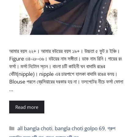
আমার বয়স ২২+। আমার বউয়ের বয়স ১৯+। উচ্চতা ৫ ফুট ৪ ইঞ্চি।
Figure ৩৪-২৮-৩৬। বউয়ের নাম সঙ্গীতা। ডাক নাম রিনি। গায়ের রং
ফর্সা। ফর্সা নিটোল স্তন। বাংলা চটি কাহিনী ঘন বাদামি রঙের
বোঁটা(nipple)। nipple এর চারপাশে হালকা বাদামি রঙের বলয়।
Blouse পরলে ব্রেসিয়ারের দরকার হয় না। তলপেটের নীচে ফর্সা ফোলা
…
Read more
Categories
all bangla choti
,
bangla choti golpo 69
,
গ্রুপ