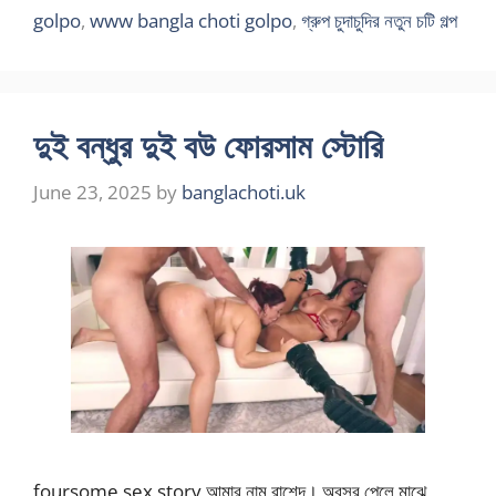
golpo
,
www bangla choti golpo
,
গ্রুপ চুদাচুদির নতুন চটি গল্প
দুই বন্ধুর দুই বউ ফোরসাম স্টোরি
June 23, 2025
by
banglachoti.uk
foursome sex story আমার নাম রাশেদ। অবসর পেলে মাঝে