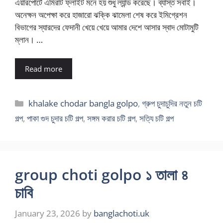
এয়ারপোর্টে এমিরাট ফ্লাইট মনে হয় শুধু ল্যান্ড করেছে। ব্যাস্ত সবাই।
অনেক্ষন অপেক্ষা করে হাজারো ঝক্কি ঝামেলা শেষ করে ইমিগ্রেশন
বিভাগের স্যারদের ফেদানী খেয়ে খেয়ে আমার দেশে আসার স্বাদ মোটামুটি
ম্লান। …
Read more
Categories
khalake chodar bangla golpo
,
গ্রুপ চুদাচুদির নতুন চটি
গল্প
,
পাকা গুদ চুদার চটি গল্প
,
সঙ্গম করার চটি গল্প
,
সত্যি চটি গল্প
group choti golpo ১ তালা ৪
চাবি
January 23, 2026
by
banglachoti.uk