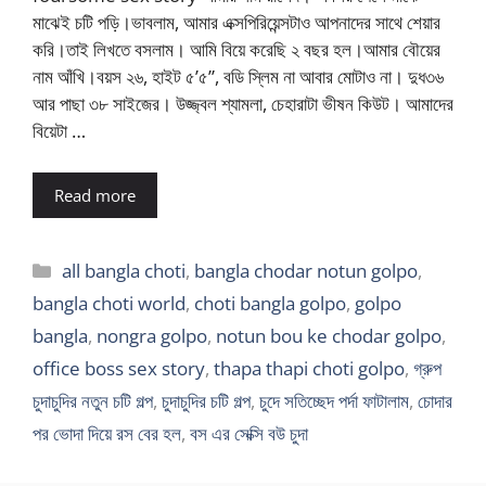
মাঝেই চটি পড়ি।ভাবলাম, আমার এক্সপিরিয়েন্সটাও আপনাদের সাথে শেয়ার
করি।তাই লিখতে বসলাম। আমি বিয়ে করেছি ২ বছর হল।আমার বৌয়ের
নাম আঁখি।বয়স ২৬, হাইট ৫’৫”, বডি স্লিম না আবার মোটাও না। দুধ৩৬
আর পাছা ৩৮ সাইজের। উজ্জ্বল শ্যামলা, চেহারাটা ভীষন কিউট। আমাদের
বিয়েটা …
Read more
Categories
all bangla choti
,
bangla chodar notun golpo
,
bangla choti world
,
choti bangla golpo
,
golpo
bangla
,
nongra golpo
,
notun bou ke chodar golpo
,
office boss sex story
,
thapa thapi choti golpo
,
গ্রুপ
চুদাচুদির নতুন চটি গল্প
,
চুদাচুদির চটি গল্প
,
চুদে সতিচ্ছেদ পর্দা ফাটালাম
,
চোদার
পর ভোদা দিয়ে রস বের হল
,
বস এর সেক্সি বউ চুদা