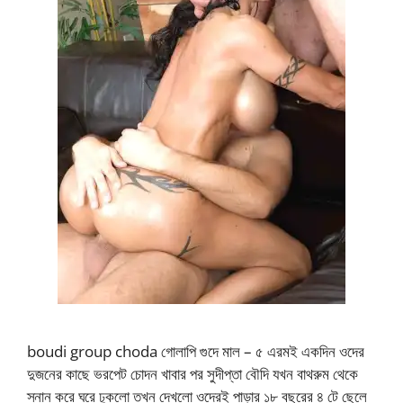
boudi group choda গোলাপি গুদে মাল – ৫ এরমই একদিন ওদের
দুজনের কাছে ভরপেট চোদন খাবার পর সুদীপ্তা বৌদি যখন বাথরুম থেকে
স্নান করে ঘরে ঢুকলো তখন দেখলো ওদেরই পাড়ার ১৮ বছরের ৪ টে ছেলে