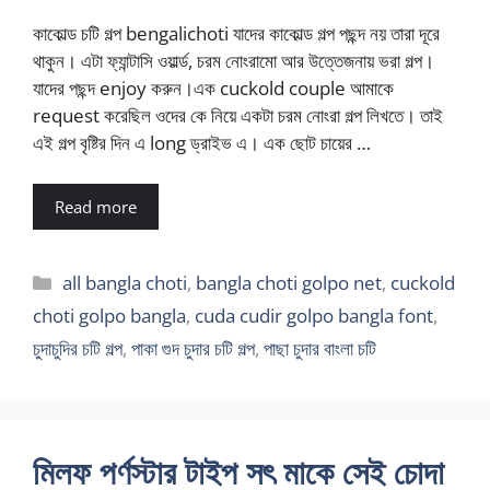
কাকোল্ড চটি গল্প bengalichoti যাদের কাকোল্ড গল্প পছন্দ নয় তারা দূরে
থাকুন। এটা ফ্যান্টাসি ওয়ার্ল্ড, চরম নোংরামো আর উত্তেজনায় ভরা গল্প।
যাদের পছন্দ enjoy করুন।এক cuckold couple আমাকে
request করেছিল ওদের কে নিয়ে একটা চরম নোংরা গল্প লিখতে। তাই
এই গল্প বৃষ্টির দিন এ long ড্রাইভ এ। এক ছোট চায়ের …
Read more
Categories
all bangla choti
,
bangla choti golpo net
,
cuckold
choti golpo bangla
,
cuda cudir golpo bangla font
,
চুদাচুদির চটি গল্প
,
পাকা গুদ চুদার চটি গল্প
,
পাছা চুদার বাংলা চটি
মিলফ পর্ণস্টার টাইপ সৎ মাকে সেই চোদা