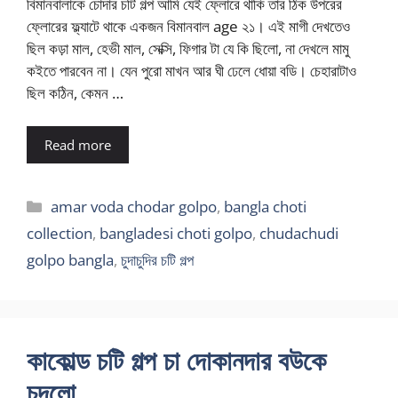
বিমানবালাকে চোদার চটি গল্প আমি যেই ফ্লোরে থাকি তার ঠিক উপরের
ফ্লোরের ফ্ল্যাটে থাকে একজন বিমানবাল age ২১। এই মাগী দেখতেও
ছিল কড়া মাল, হেভী মাল, সেক্সি, ফিগার টা যে কি ছিলো, না দেখলে মামু
কইতে পারবেন না। যেন পুরো মাখন আর ঘী ঢেলে ধোয়া বডি। চেহারাটাও
ছিল কঠিন, কেমন …
Read more
Categories
amar voda chodar golpo
,
bangla choti
collection
,
bangladesi choti golpo
,
chudachudi
golpo bangla
,
চুদাচুদির চটি গল্প
কাকোল্ড চটি গল্প চা দোকানদার বউকে
চুদলো