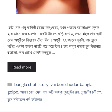
ছোট বোন পানু কাহিনী রাতের অন্ধকারে, যখন শহরের আলোগুলো ম্লান
হয়ে আসে এবং চারপাশে একটা নীরবতা ছড়িয়ে পড়ে, তখন রাহুল তার ছোট
বোন অপূর্বীকে বিছানায় টেনে নিল। অপূর্বী, ২২ বছরের যুবতী, তার সুন্দর
শরীরে একটা হালকা নাইটি পরে শুয়ে ছিল। তার লম্বা কালো চুল বিছানায়
ছড়ানো, আর চোখে একটা অদ্ভুত …
Read more
Categories
bangla choti story
,
vai bon chodar bangla
golpo
,
আপন বোন সেক্স গল্প
,
কচি বয়স্ক চুদাচুদির গল্প
,
চুদাচুদির চটি গল্প
,
চুদে সতিচ্ছেদ পর্দা ফাটালাম