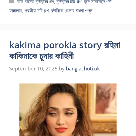
Categories
কচি বয়স্ক চুদাচুদির গল্প
,
চুদাচুদির চটি গল্প
,
চুদে সতিচ্ছেদ পর্দা
ফাটালাম
,
পরকীয়া চটি গল্প
,
বউদিকে চোদার বাংলা গপ্ল
kakima porokia story রহিমা
কাকিমাকে চুদার কাহিনী
September 10, 2025
by
banglachoti.uk