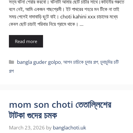
সত্য ঘটনা শেয়ার করবো। ঘটনাটা আমার ছোট চাচীর সাথে।কাহিনীর শুরুতে
বলে নেই, আমি একজন গাছপ্রেমী। ইট পাথরের শহরে মন টিকে না তাই
সময় পেলেই দাদাবাড়ি ছুটে যাই। choti kahini xxx চাচাদের মধ্যে
কেবল ছোট চাচাই পরিবার নিয়ে গ্রামে থাকে। …
Read more
Categories
bangla guder golpo
,
আপন চাচিকে চুদার গল্প
,
চুদাচুদির চটি
গল্প
mom son choti তেতাল্লিশের
টাটকা গুদের চমক
March 23, 2026
by
banglachoti.uk