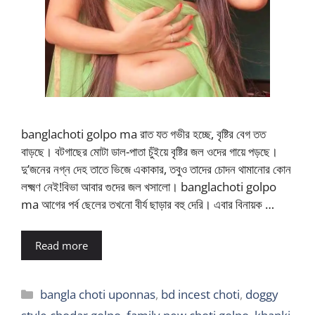
banglachoti golpo ma রাত যত গভীর হচ্ছে, বৃষ্টির বেগ তত
বাড়ছে। বটগাছের মোটা ডাল-পাতা চুঁইয়ে বৃষ্টির জল ওদের গায়ে পড়ছে।
দু’জনের নগ্ন দেহ তাতে ভিজে একাকার, তবুও তাদের চোদন থামানোর কোন
লক্ষ্মণ নেই!বিভা আবার গুদের জল খসালো। banglachoti golpo
ma আগের পর্ব ছেলের তখনো বীর্য ছাড়ার বহু দেরি। এবার বিনায়ক …
Read more
Categories
bangla choti uponnas
,
bd incest choti
,
doggy