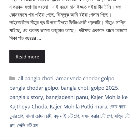
একরকম হতাশায় ধরলো। এই বয়সে মান ইজ্জত লইয়া টানাটানি। শুভ
কোনরকমে পার পাইয়া গেছে, কিন্তুক আমি রইয়া গেলাম পিছে।
লাইব্রেরীতে নীতুর দুধ টিপতে টিপতে ফিজিওলজী পড়তাছি। নীতুও সাপ্লি
খাইছে, ওর অবশ্য ভালো অজুহাত আছে। পরীক্ষার একমাস আগে আমগো
থিকা পাঁচ বছরের …
Read more
Categories
all bangla choti
,
amar voda chodar golpo
,
bangla chodar golpo
,
bangla choti golpo 2025
,
bangla x story
,
bangladeshi panu
,
Kajer Mohila ke
Kajtheya Choda
,
Kajer Mohila Putki mara
,
জোর করে
চুদার গল্প
,
বাংলা চোদন চটি
,
বড় মাই চটি গল্প
,
সঙ্গম করার চটি গল্প
,
সত্যি চটি
গল্প
,
সেক্সি চটি গল্প