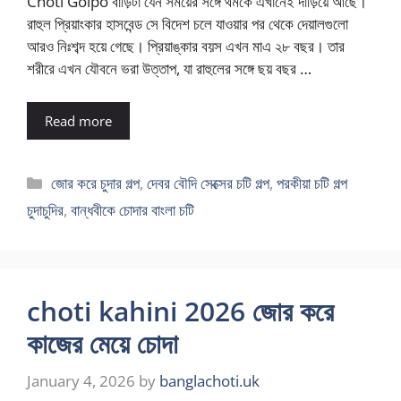
Choti Golpo বাড়িটা যেন সময়ের সঙ্গে থমকে এখানেই দাঁড়িয়ে আছে।
রাহুল প্রিয়াংকার হাসবেন্ড সে বিদেশ চলে যাওয়ার পর থেকে দেয়ালগুলো
আরও নিঃশব্দ হয়ে গেছে। প্রিয়াঙ্কার বয়স এখন মাএ ২৮ বছর। তার
শরীরে এখন যৌবনে ভরা উত্তাপ, যা রাহুলের সঙ্গে ছয় বছর …
Read more
Categories
জোর করে চুদার গল্প
,
দেবর বৌদি সেক্সের চটি গল্প
,
পরকীয়া চটি গল্প
চুদাচুদির
,
বান্ধবীকে চোদার বাংলা চটি
choti kahini 2026 জোর করে
কাজের মেয়ে চোদা
January 4, 2026
by
banglachoti.uk