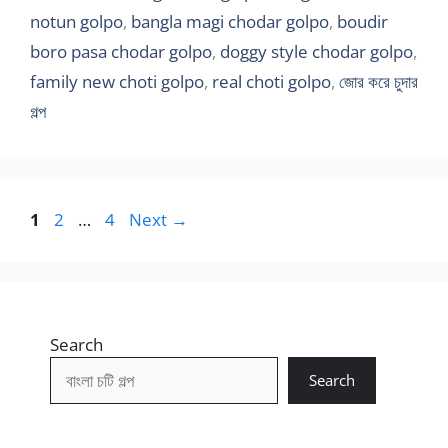
notun golpo
,
bangla magi chodar golpo
,
boudir
boro pasa chodar golpo
,
doggy style chodar golpo
,
family new choti golpo
,
real choti golpo
,
জোর করে চুদার
গল্প
Page
Page
Page
1
2
…
4
Next
→
Search
Search