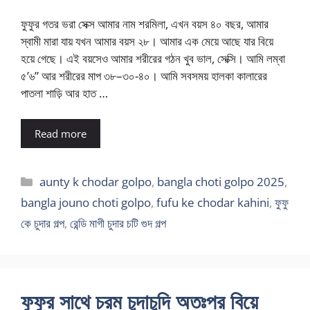
ফুফুর গতর ভরা সেক্স আমার নাম শরমিলা, এখন বয়স ৪০ বছর, আমার
স্বামী মারা যায় যখন আমার বয়স ২৮। আমার এক মেয়ে আছে যার বিয়ে
হয়ে গেছে। এই বয়সেও আমার শরীরের গঠন খুব ভাল, সেক্সি। আমি লম্বা
৫’৬” আর শরীরের মাপ ৩৮–৩০-৪০। আমি সবসময় হালকা কালারের
পাতলা শাড়ি আর হাত …
Read more
Categories
aunty k chodar golpo
,
bangla choti golpo 2025
,
bangla jouno choti golpo
,
fufu ke chodar kahini
,
ফুফু
কে চুদার গল্প
,
রেন্ডি মাগী চুদার চটি গুদ গল্প
ফুফুর সাথে চরম চুদাচুদি অতঃপর বিয়ে