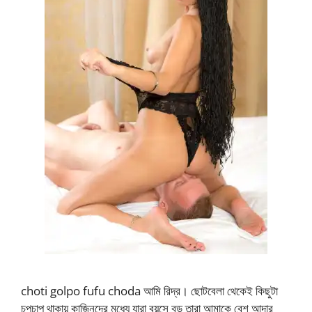
choti golpo fufu choda আমি রিদ্র। ছোটবেলা থেকেই কিছুটা
চুপচাপ থাকায় কাজিনদের মধ্যে যারা বয়সে বড় তারা আমাকে বেশ আদার