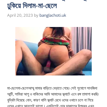
ঢুকিয়ে দিলাম-মা-ছেলে
April 20, 2023
by
banglachoti.uk
মা-ছেলেমা-ছেলেআম্মু মামার বাড়িতে বেড়াতে গেছে৷ সেই সুযোগে সানজিদা
আন্টি, সামিয়া আপু ও বাকিদের আমি আমাদের ফ্ল্যাটে এনে রঙ্গ তামাশা করছি৷
বুদ্ধিটা দিয়েছে বোন, কারণ খালি ফ্ল্যাট রেখে ওদের ওখানে চলে না গিয়ে
ওদের এখানে আনলেই ভালো। এমনিতেই চোর ডাকাতের উপদ্রব এখন