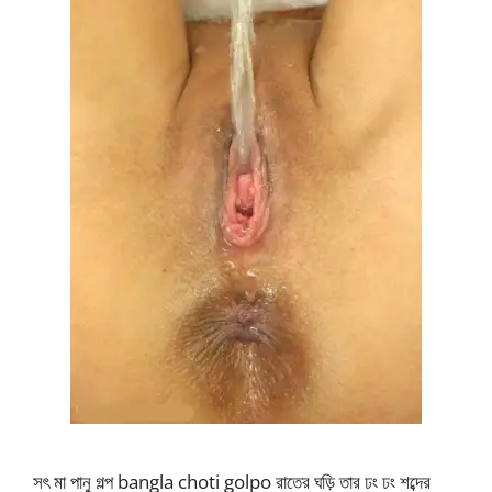
সৎ মা পানু গল্প bangla choti golpo রাতের ঘড়ি তার ঢং ঢং শব্দের