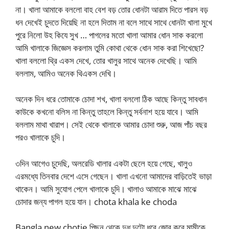
না। খালা আমাকে বললো বাহ বেশ বড় তোর ধোনটা আরাম দিতে পারস বড়
ধন দেখেই চুদতে দিয়েছি না হলে দিতাম না বলে সাথে সাথে ধোনটা খালা মুখে
পুরে নিলো উহ কিযে সুখ … পাগলের মতো খালা আমার ধোন সাক করলো
আমি খালাকে জিজ্ঞেস করলাম তুমি কোথা থেকে ধোন সাক করা শিখেছো?
খালা বললো থ্রি একস দেখে, তোর খালুর সাথে অনেক দেখেছি। আমি
বললাম, আমিও অনেক থিএকস দেখি।
অনেক দিন ধরে তোমাকে চোদা শখ, খালা বললো ঠিক আছে কিন্তু সাবধান
কাউকে কখনো বলিস না কিন্তু তাহলে কিন্তু সর্বনাশ হয়ে যাবে। আমি
বললাম মাথা খারাপ। সেই থেকে খালাকে আমার চোদা শুরু, আজ পাঁচ বছর
পরও খালাকে চুদি।
৩দিন আগেও চুদেছি, অলরেডি খালার একটা ছেলে হয়ে গেছে, খালুও
এরমধ্যে তিনবার দেশে এসে গেছেন। খালা এখনো আমাদের বাড়িতেই ভাড়া
থাকেন। আমি সুযোগ পেলে খালাকে চুদি। খালাও আমাকে মাঝে মাঝে
চোদার জন্য পাগল হয়ে যান। chota khala ke choda
Bangla new chotie পিছন থেকে দুধ দুটো ধরে জোর করে মামীকে