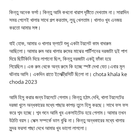
কিন্তু অনেক ফর্সা। কিন্তু আমি কখনো খারাপ দৃষ্টিতে দেখতাম না। সারাদিন
সময় পেলেই খালার সাথে গল্প করতাম, লুডু খেলতাম। খালাও খুব এনজয়
করতো আমার সঙ্গ।
যাই হোক, আমার ও খালার ফ্লাটে শুধু একটা টয়লেট কাম বাথরুম
আছিলো। আমার রুম আর খালার রুমের মাঝের পার্টিশনের দরজাটা দুই পাশ
দিয়ে ছিটিকিনি দিয়ে লাগানো ছিল, কিন্তু দরজাটা একটু ফাঁকা হয়ে
গিয়েছিল। এক রুম থেকে অন্য রুমে কি হচ্ছে স্পষ্ট দেখা যেত।এবার মূল
ঘটনায় আসি। একদিন রাতে ইলেক্ট্রিসিটি ছিলো না। chota khala ke
choda 2023
আমি হিসু করার জন্য টয়লেটে গেলাম। কিন্তু হঠাৎ দেখি, খালা টয়লেটের
দরজা খুলে অন্ধকারের মধ্যে পাছার কাপড় তুলে হিসু করছে। সাথে ফস ফস
করে শব্দ হচ্ছে। শব্দ শুনে আমি খুব একসাইটেড হয়ে গেলাম। আমার তখন
উঠতি বয়স। সেক্স সম্পর্কে ভাল বুঝি না। কিন্তু অন্ধকারের মধ্যে খালার
সুন্দর ফরসা পাছা দেখে আমার খুব ভালো লাগলো।