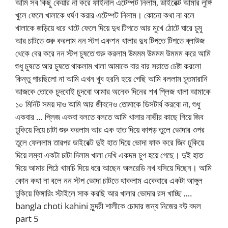
আমি সব কিছু কেয়ার না করে ফাইনাল এটেম্পট নিলাম, ডাইরেক্ট আমার লুঙ্গি
খুলে ফেলে খালাকে ধর্ষণ করার এটেম্পট নিলাম। কোনো কথা না বলে
খালাকে জড়িয়ে ধরে খাটে ফেলে দিয়ে দুধ টিপতে আর মুখে ঠোটে ঘারে চুমু
আর চাটতে শুরু করলাম নন স্টপ একশন খালার দুধ টিপতে টিপতে ব্লাউজ
থেকে বের করে নন স্টপ চুষতে শুরু করলাম উমমম উমমম উমমম করে আমি
শুধু চুষতে আর চুষতে থাকলাম খালা আমাকে বার বার সরাতে চেষ্টা করলো
কিন্তু পারছিলো না আমি এখন খুব হরনি হয়ে গেছি আমি বললাম চুতমারানি
আজকে তোকে চুদবোই চুদবো আমার অনেক দিনের শখ প্লিজ খালা আমাকে
১০ মিনিট সময় দাও আমি আর জীবনেও তোমাকে ডিসটার্ব করবো না, শুধু
একবার … প্লিজ একবা বলতে বলতে আমি খালার নাভীর কাছে গিয়ে জিব
ঢুকিয়ে দিয়ে চাটা শুরু করলাম আর এক হাত দিয়ে কাপড় তুলে ভোদার ওপর
তুলে ফেললাম তারপর ডাইরেক্ট দুই হাত দিয়ে ভোদা ফাক করে জিব ঢুকিয়ে
দিয়ে লম্বা একটা চাটা দিলাম খালা দেখি একদম চুপ হয়ে গেছে। দুই হাত
দিয়ে আমার পিঠে খামচি দিয়ে ধরে আছেন অলরেডি নখ বসিয়ে দিছেন। আমি
কোন কথা না বলে নন স্টপ ভোদা চাটতে থাকলাম একেবারে একটা আঙ্গুল
ঢুকিয়ে ফিঙ্গারিং স্টাইলে সাক করছি আর খালার ভোদার রস খাচ্ছি ….
bangla choti kahini সুন্দরী শালীকে চোদার জন্য নিজের বউ বদল
part 5