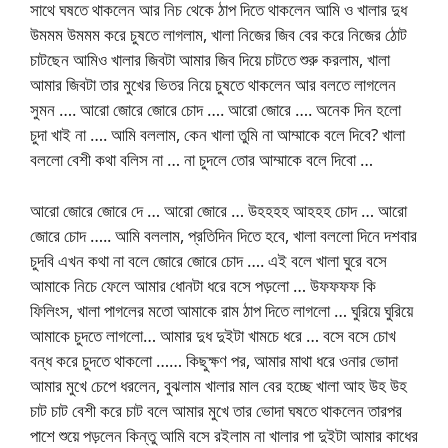
সাথে ঘষতে থাকলেন আর নিচ থেকে ঠাপ দিতে থাকলেন আমি ও খালার দুধ
উমমম উমমম করে চুষতে লাগলাম, খালা নিজের জিব বের করে নিজের ঠোট
চাটছেন আমিও খালার জিবটা আমার জিব দিয়ে চাটতে শুরু করলাম, খালা
আমার জিবটা তার মুখের ভিতর নিয়ে চুষতে থাকলেন আর বলতে লাগলেন
সুমন …. আরো জোরে জোরে চোদ …. আরো জোরে …. অনেক দিন হলো
চুদা খাই না …. আমি বললাম, কেন খালা তুমি না আম্মাকে বলে দিবে? খালা
বললো বেশী কথা বলিস না … না চুদলে তোর আম্মাকে বলে দিবো …
আরো জোরে জোরে দে … আরো জোরে … উহহহহ আহহহ চোদ … আরো
জোরে চোদ ….. আমি বললাম, প্রতিদিন দিতে হবে, খালা বললো দিনে দশবার
চুদবি এখন কথা না বলে জোরে জোরে চোদ …. এই বলে খালা ঘুরে বসে
আমাকে নিচে ফেলে আমার ধোনটা ধরে বসে পড়লো … উফফফফ কি
ফিলিংস, খালা পাগলের মতো আমাকে রাম ঠাপ দিতে লাগলো … ঘুরিয়ে ঘুরিয়ে
আমাকে চুদতে লাগলো… আমার দুধ দুইটা খামচে ধরে … বসে বসে চোখ
বন্ধ করে চুদতে থাকলো …… কিছুক্ষণ পর, আমার মাথা ধরে ওনার ভোদা
আমার মুখে চেপে ধরলেন, বুঝলাম খালার মাল বের হচ্ছে খালা আহ উহ উহ
চাট চাট বেশী করে চাট বলে আমার মুখে তার ভোদা ঘষতে থাকলেন তারপর
পাশে শুয়ে পড়লেন কিন্তু আমি বসে রইলাম না খালার পা দুইটা আমার কাধের