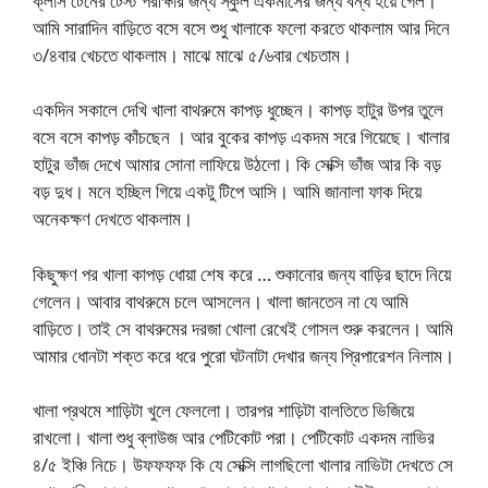
ক্লাস টেনের টেস্ট পরীক্ষার জন্য স্কুল একমাসের জন্য বন্ধ হয়ে গেল।
আমি সারাদিন বাড়িতে বসে বসে শুধু খালাকে ফলো করতে থাকলাম আর দিনে
৩/৪বার খেচতে থাকলাম। মাঝে মাঝে ৫/৬বার খেচতাম।
একদিন সকালে দেখি খালা বাথরুমে কাপড় ধুচ্ছেন। কাপড় হাটুর উপর তুলে
বসে বসে কাপড় কাঁচছেন । আর বুকের কাপড় একদম সরে গিয়েছে। খালার
হাটুর ভাঁজ দেখে আমার সোনা লাফিয়ে উঠলো। কি সেক্সি ভাঁজ আর কি বড়
বড় দুধ। মনে হচ্ছিল গিয়ে একটু টিপে আসি। আমি জানালা ফাক দিয়ে
অনেকক্ষণ দেখতে থাকলাম।
কিছুক্ষণ পর খালা কাপড় ধোয়া শেষ করে … শুকানোর জন্য বাড়ির ছাদে নিয়ে
গেলেন। আবার বাথরুমে চলে আসলেন। খালা জানতেন না যে আমি
বাড়িতে। তাই সে বাথরুমের দরজা খোলা রেখেই গোসল শুরু করলেন। আমি
আমার ধোনটা শক্ত করে ধরে পুরো ঘটনাটা দেখার জন্য প্রিপারেশন নিলাম।
খালা প্রথমে শাড়িটা খুলে ফেললো। তারপর শাড়িটা বালতিতে ভিজিয়ে
রাখলো। খালা শুধু ব্লাউজ আর পেটিকোট পরা। পেটিকোট একদম নাভির
৪/৫ ইঞ্চি নিচে। উফফফফ কি যে সেক্সি লাগছিলো খালার নাভিটা দেখতে সে