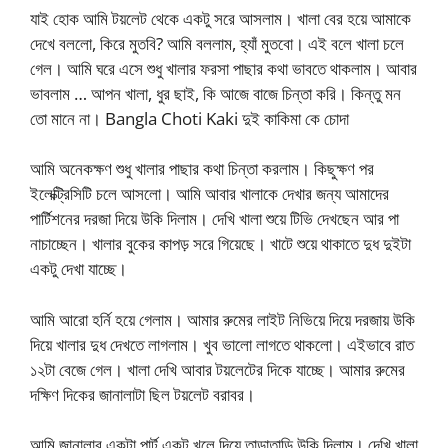
যাই হোক আমি টয়লেট থেকে একটু সরে আসলাম। খালা বের হয়ে আমাকে
দেখে বললো, কিরে মুতবি? আমি বললাম, হ্যাঁ মুতবো। এই বলে খালা চলে
গেল। আমি ঘরে এসে শুধু খালার ফরসা পাছার কথা ভাবতে থাকলাম। আবার
ভাবলাম … আপন খালা, ধুর ছাই, কি আজে বাজে চিন্তা করি। কিন্তু মন
তো মানে না। Bangla Choti Kaki দুই কাকিমা কে চোদা
আমি অনেকক্ষণ শুধু খালার পাছার কথা চিন্তা করলাম। কিছুক্ষণ পর
ইলেক্ট্রিসিটি চলে আসলো। আমি আবার খালাকে দেখার জন্য আমাদের
পার্টিশনের দরজা দিয়ে উকি দিলাম। দেখি খালা শুয়ে টিভি দেখছেন আর পা
নাচাচ্ছেন। খালার বুকের কাপড় সরে গিয়েছে। খাটে শুয়ে থাকাতে দুধ দুইটা
একটু দেখা যাচ্ছে।
আমি আরো হর্নি হয়ে গেলাম। আমার রুমের লাইট নিভিয়ে দিয়ে দরজায় উকি
দিয়ে খালার দুধ দেখতে লাগলাম। খুব ভালো লাগতে থাকলো। এইভাবে রাত
১২টা বেজে গেল। খালা দেখি আবার টয়লেটের দিকে যাচ্ছে। আমার রুমের
দক্ষিণ দিকের জানালাটা ছিল টয়লেট বরাবর।
আমি জানালার একটা পার্ট একটু খুলে দিয়ে তাড়াতাড়ি উকি দিলাম। দেখি খালা