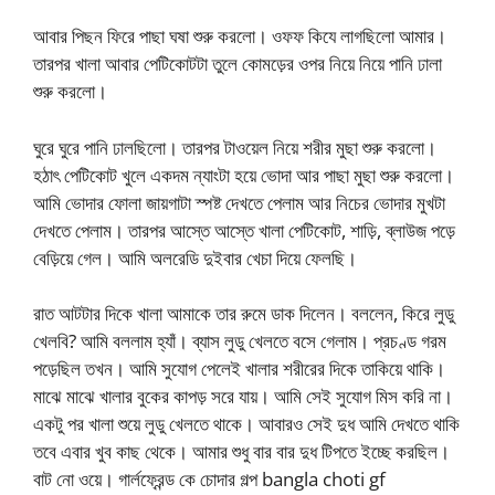
আবার পিছন ফিরে পাছা ঘষা শুরু করলো। ওফফ কিযে লাগছিলো আমার।
তারপর খালা আবার পেটিকোটটা তুলে কোমড়ের ওপর নিয়ে নিয়ে পানি ঢালা
শুরু করলো।
ঘুরে ঘুরে পানি ঢালছিলো। তারপর টাওয়েল নিয়ে শরীর মুছা শুরু করলো।
হঠাৎ পেটিকোট খুলে একদম ন্যাংটা হয়ে ভোদা আর পাছা মুছা শুরু করলো।
আমি ভোদার ফোলা জায়গাটা স্পষ্ট দেখতে পেলাম আর নিচের ভোদার মুখটা
দেখতে পেলাম। তারপর আস্তে আস্তে খালা পেটিকোট, শাড়ি, ব্লাউজ পড়ে
বেড়িয়ে গেল। আমি অলরেডি দুইবার খেচা দিয়ে ফেলছি।
রাত আটটার দিকে খালা আমাকে তার রুমে ডাক দিলেন। বললেন, কিরে লুডু
খেলবি? আমি বললাম হ্যাঁ। ব্যাস লুডু খেলতে বসে গেলাম। প্রচণ্ড গরম
পড়েছিল তখন। আমি সুযোগ পেলেই খালার শরীরের দিকে তাকিয়ে থাকি।
মাঝে মাঝে খালার বুকের কাপড় সরে যায়। আমি সেই সুযোগ মিস করি না।
একটু পর খালা শুয়ে লুডু খেলতে থাকে। আবারও সেই দুধ আমি দেখতে থাকি
তবে এবার খুব কাছ থেকে। আমার শুধু বার বার দুধ টিপতে ইচ্ছে করছিল।
বাট নো ওয়ে। গার্লফ্রেন্ড কে চোদার গল্প bangla choti gf