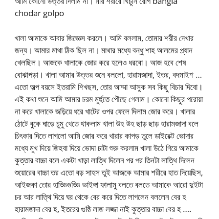
আমি কোনো উত্তর দিলাম না। মার শ‌রী‌রে খিচু‌নি রোগ bangla
chodar golpo
খালা আমাকে আবার জিজ্ঞেস করলে। আমি বললাম, তোমার শরীর দেখার
জন্য। আমার মাথা ঠিক ছিল না। মাথার মধ্যে বন্ধু শাহ আলমের প্ল্যান
খেলছিল। আজকে খালাকে জোর করে হলেও ধরবো। আজ হবে শেষ
বোঝাপড়া। খালা আমার উত্তর শুনে বললো, হারামজাদা, ইতর, বদমাইশ …
এতো অল্প বয়সে ইতরামি শিখছস, তোর আম্মা আসুক সব কিছু বিচার দিবো।
এই কথা শুনে আমি আমার চরম মুর্হুতে পৌছে গেলাম। কোনো কিছুর পরোয়া
না করে খালাকে জড়িয়ে ধরে খাটের ওপর ফেলে দিলাম জোর করে। খালার
ঠোটে বুকে ঘাড়ে চুমু খেতে থাকলাম খালা উহ উহ ছাড় ছাড় হারামজাদা বলে
চিৎকার দিতে লাগলো আমি জোর করে খারার কাপড় তুলে ডাইরেক্ট ভোদার
মধ্যে মুখ দিয়ে জিহবা দিয়ে ভোদা চাটা শুরু করলাম খালা উঠে গিয়ে আমাকে
কুত্তার বাচ্চা বলে একটা খাড়া লাত্থি দিলেন পর পর তিনটা লাত্থি দিলেন
শুয়োরের বাচ্চা তর এতো বড় সাহস তুই আজকে আমার শরীরে হাত দিয়েছিস,
আইজকা তোর হাড্ডিগুড্ডি ভাইঙ্গা ফালামু বলতে বলতে আমাকে আরো দুইটা
চর আর লাত্থি দিয়ে ঘর থেকে বের করে দিতে লাগলেন বললেন বের হ
হারামজাদা বের হ, ইতরের গুষ্ঠি লাজ লজ্জা নাই কুত্তার বাচ্চা বের হ ….