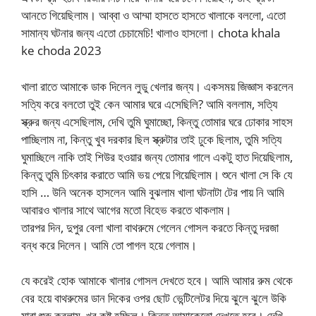
আনতে গিয়েছিলাম। আব্বা ও আম্মা হাসতে হাসতে খালাকে বললো, এতো
সামান্য ঘটনার জন্য এতো চেচামেচি! খালাও হাসলো। chota khala
ke choda 2023
খালা রাতে আমাকে ডাক দিলেন লুডু খেলার জন্য। একসময় জিজ্ঞাস করলেন
সত্যি করে বলতো তুই কেন আমার ঘরে এসেছিলি? আমি বললাম, সত্যি
স্ক্রুর জন্য এসেছিলাম, দেখি তুমি ঘুমাচ্ছো, কিন্তু তোমার ঘরে ঢোকার সাহস
পাচ্ছিলাম না, কিন্তু খুব দরকার ছিল স্ক্রুটার তাই ঢুকে ছিলাম, তুমি সত্যি
ঘুমাচ্ছিলে নাকি তাই শিউর হওয়ার জন্য তোমার গালে একটু হাত দিয়েছিলাম,
কিন্তু তুমি চিৎকার করাতে আমি ভয় পেয়ে গিয়েছিলাম। শুনে খালা সে কি যে
হাসি … উনি অনেক হাসলেন আমি বুঝলাম খালা ঘটনাটা টের পায় নি আমি
আবারও খালার সাথে আগের মতো বিহেভ করতে থাকলাম।
তারপর দিন, দুপুর বেলা খালা বাথরুমে গেলেন গোসল করতে কিন্তু দরজা
বন্ধ করে দিলেন। আমি তো পাগল হয়ে গেলাম।
যে করেই হোক আমাকে খালার গোসল দেখতে হবে। আমি আমার রুম থেকে
বের হয়ে বাথরুমের ডান দিকের ওপর ছোট ভেন্টিলেটর দিয়ে ঝুলে ঝুলে উকি
মারা শুরু করলাম, খুব কষ্ট হচ্ছিল। কিন্তু আমাকেতো দেখতে হবে। দেখি