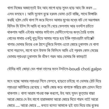
খালা নিজের অজান্তেই উহ আহ মাগো ছাড় সুমন ছাড় আহ কি করস …
এসব বলছেন। আমি সুযোগ বুঝে হরদম ভোদা চেটে যাচ্ছি, সাথে ফিঙ্গারিং
করছি হঠাৎ দেখি খালা পি করে দিলেন আমার মুখের মধ্যে বাট নো অরগাজম
বিলিভ মি ইটস পি আমি হা করে পি খেয়ে ফেললাম আর ননস্টপ চাটতে
থাকলাম আমি এইবার আমার ফাইনাল ডেস্টিনেশনের জন্য তৈরি হলাম
ধোনের মাথায় একটু থুতু দিয়ে আমার সাড়ে ছয় ইঞ্চি ল্যাওড়াটা ডাইরেক্ট
খালার ভোদার ভিতর এক ঠাপে ঢুকিয়ে দিলাম এতো জোরে ঢুকালাম যে খালা
বসো পড়লেন, মাগো বলে উফফ কি ফিলিংস আমি এই প্রথম কোন মেয়ের
ভোদায় ল্যাওড়া ঢুকালাম কি ভীষণ গরম আর ভোদার কি কামড়!!!
বৌদির মাই জোড়া যেন পাকা তালের মতন টসটসে-boudi choti galpo
মনে হচ্ছে আমার ল্যাওড়া গিলে ফেলবে, ছাড়তে চাইছে না ভোদার ঠোট দিয়ে
ল্যাওড়া আটকিয়ে রেখেছে। আমি জোর করে খালাকে শুয়িয়ে রাম চোদন দিতে
থাকলাম। খালা আরাম পাওয়া শুরু করলো, উহ আহ সুমন কুত্তার বাচ্চা
আরো জোরে দে উহ মাগো হারামজাদা আরো জোরে দিতে পারস না!!! আরো
জোরে …. আরো জোরে … বলতে বলেত আমাকে দুই হাত দিয়ে তার বুকের