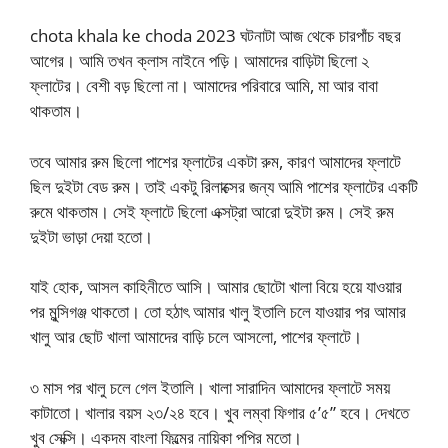
chota khala ke choda 2023 ঘটনাটা আজ থেকে চারপাঁচ বছর
আগের। আমি তখন ক্লাস নাইনে পড়ি। আমাদের বাড়িটা ছিলো ২
ফ্লাটের। বেশী বড় ছিলো না। আমাদের পরিবারে আমি, মা আর বাবা
থাকতাম।
তবে আমার রুম ছিলো পাশের ফ্লাটের একটা রুম, কারণ আমাদের ফ্লাটে
ছিল দুইটা বেড রুম। তাই একটু রিলাক্সের জন্য আমি পাশের ফ্লাটের একটি
রুমে থাকতাম। সেই ফ্লাটে ছিলো এক্সট্রা আরো দুইটা রুম। সেই রুম
দুইটা ভাড়া দেয়া হতো।
যাই হোক, আসল কাহিনীতে আসি। আমার ছোটো খালা বিয়ে হয়ে যাওয়ার
পর মুন্সিগঞ্জ থাকতো। তো হঠাৎ আমার খালু ইতালি চলে যাওয়ার পর আমার
খালু আর ছোট খালা আমাদের বাড়ি চলে আসলো, পাশের ফ্লাটে।
৩ মাস পর খালু চলে গেল ইতালি। খালা সারাদিন আমাদের ফ্লাটে সময়
কাটাতো। খালার বয়স ২৩/২৪ হবে। খুব লম্বা ফিগার ৫’৫” হবে। দেখতে
খুব সেক্সি। একদম বাংলা ফিল্মের নায়িকা পপির মতো।