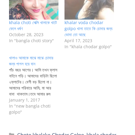
khala choti সেক্সি খালাকে খাটে
khalar voda chodar
ফেলে ধর্ষণ
golpo খালা তাতে কি চোদার জন্য
October 28, 2023
ভোদা তো আছে
In "bangla choti story"
April 17, 2023
In "khala chodar golpo"
খালাও আমাকে মাঝে মাঝে চোদার
জন্য পাগল হয়ে যান
পাঁচ বছর আগের। আমি তখন ক্লাস
নাইনে পড়ি। আমাদের বাড়িটা ছিলো
২ফ্লাটের। বেশী বড় ছিলো না।
আমাদের পরিবারে আমি, মা আর
বাবা থাকতাম।তবে আমার রুম
ছিলো পাশের ফ্লাটের একটা রুম,
January 1, 2017
কারণ আমাদের ফ্লাটেছিল দুইটা বেড
In "new bangla choti
রুম। তাই একটু রিলাক্সের জন্য আমি
golpo"
পাশের ফ্লাটের একটি রুমে থাকতাম।
সেই ফ্লাটে ছিলো এক্সট্রা আরো…
Categories
Choto khalake Chodar Golpo
,
khala chodar