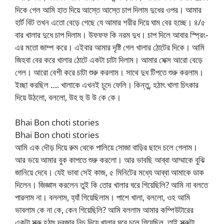
দিকে গেল আমি হাত দিয়ে আস্তে আস্তে চাপ দিলাম দুধের ওপর। আমার
হার্ট বিট তখন এতো বেড়ে গেছে যে আমার শরীর দিয়ে ঘাম বের হচ্ছে। ৪/৫
বার খালার দুধে চাপ দিলাম। উফফফ কি নরম দুধ। চাপ দিলে আবার স্প্রিং-
এর মতো জাম্প করে। এইবার আমার দৃষ্টি গেল খালার ঠোটের দিকে। আমি
জিহবা বের করে খালার ঠোটে একটা চাটা দিলাম। আমার সেক্স আরো বেড়ে
গেল। আরো বেশী করে চাটা শুরু করলাম। সাথে দুধ টিপতে শুরু করলাম।
ইচ্ছা করছিল …. খালাকে এখনই চুদে ফেলি। কিন্তু, হঠাৎ খালা চিৎকার
দিয়ে উঠলো, বললো, উহ হু উ উ কে কে।
Bhai Bon choti stories
Bhai Bon choti stories
আমি এক দৌড় দিয়ে রুম থেকে পালিয়ে সোজা বাড়ির ছাদে চলে গেলাম।
আর ভয়ে আমার বুক কাপতে শুরু করলো। আর ভাবছি আব্বা আম্মাকে বুঝি
জানিয়ে দেবে। যেই ভাবা সেই কাজ, ৫ মিনিটের মধ্যে আব্বা আমাকে ডাক
দিলেন। জিজ্ঞাস করলেন তুই কি তোর খালার ঘরে গিয়েছিলি? আমি না বলতে
পারলাম না। বললাম, হ্যাঁ গিয়েছিলাম। পাশে খালা, বললো, ওহ আমি
ভাবলাম কে না কে, কেন গিয়েছিলি? আমি বললাম আমার কম্পিউটারের
একটা স্ক্রু হঠাৎ দরজার নিচ দিয়ে খালার ঘরে চলে গিয়েছিল, তাই স্ক্রুটা