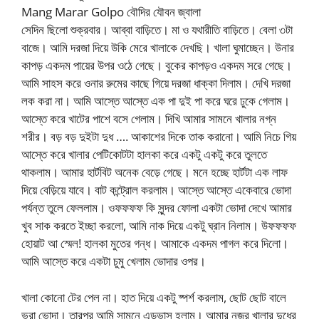
Mang Marar Golpo বৌদির যৌবন জ্বালা
সেদিন ছিলো শুক্রবার। আব্বা বাড়িতে। মা ও যথারীতি বাড়িতে। বেলা ৩টা
বাজে। আমি দরজা দিয়ে উকি মেরে খালাকে দেখছি। খালা ঘুমাচ্ছেন। উনার
কাপড় একদম পায়ের উপর ওঠে গেছে। বুকের কাপড়ও একদম সরে গেছে।
আমি সাহস করে ওনার রুমের কাছে গিয়ে দরজা ধাক্কা দিলাম। দেখি দরজা
লক করা না। আমি আস্তে আস্তে এক পা দুই পা করে ঘরে ঢুকে গেলাম।
আস্তে করে খাটের পাশে বসে গেলাম। দিখি আমার সামনে খালার নগ্ন
শরীর। বড় বড় দুইটা দুধ …. আকাশের দিকে তাক করানো। আমি নিচে গিয়
আস্তে করে খালার পেটিকোটটা হালকা করে একটু একটু করে তুলতে
থাকলাম। আমার হার্টবিট অনেক বেড়ে গেছে। মনে হচ্ছে হার্টটা এক লাফ
দিয়ে বেড়িয়ে যাবে। বাট কন্ট্রোল করলাম। আস্তে আস্তে একেবারে ভোদা
পর্যন্ত তুলে ফেললাম। ওফফফফ কি সুন্দর ফোলা একটা ভোদা দেখে আমার
খুব সাক করতে ইচ্ছা করলো, আমি নাক দিয়ে একটু ঘ্রান নিলাম। উফফফফ
হোয়াট আ স্মেল! হালকা মুতের গন্ধ। আমাকে একদম পাগল করে দিলো।
আমি আস্তে করে একটা চুমু খেলাম ভোদার ওপর।
খালা কোনো টের পেল না। হাত দিয়ে একটু ষ্পর্শ করলাম, ছোট ছোট বালে
ভরা ভোদা। তারপর আমি সামনে এডভান্স হলাম। আমার নজর খালার দুধের