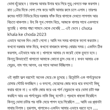
ভোদা ছুঁয়েছেন। তারপর আবার উনার ঘরে গিয়ে লুডু খেলতে শুরু করলাম।
রাত ১১টার দিকে খেলা শেষ করে আমি আমার রুমে চলে এলাম। তারপর
রুমের লাইট নিভিয়ে দিয়ে দরজার ফাঁক দিয়ে খালাকে দেখতে লাগলাম আর
খিচতে থাকলাম। উহ কি সুখ পেলাম খিচে, আজকে খালার সাথে একসাথে
মুতেছি। খালার পাছা সামনে থেকে দেখেছি … এই ভেবে। chota
khala ke choda 2023
এভাবে অনেক দিন কেটে গেলো। আমি সব সময় খালাকে ফলো করতাম।
কখনো দরজার ফাক দিয়ে, কখনো বাথরুমে কাপড় ধোয়ার সময়। একদিন ঠিক
করলাম, এইভাবে আর না। খালাকে আমার যে করেই হোক চুদতে হবে।
কিন্তু কিভাবে!!! খালাতো আমাকে কোনো চান্স দেয় না। কখন আমার এক
ফ্রেন্ড, নাম শাহ আলম, ওর সাথে আড্ডা দিচ্ছিলাম।
ওই ব্যাটা অল্প বয়সেই অনেক মেয়ে কে চুদেছে। রিসেন্টলি এক গার্লফেন্ডকে
চোদার স্টোরি শুনাচ্ছিল। ও বললো, মেয়েদের জোর করে ধরে বসলেই কিছু
করার থাকে না। ও নাকি জোর করে ওর গার্ল ফ্রেন্ডকে ধরে ভোদা চাটা শুরু
করছিল আর ওর গার্লফ্রেন্ড নাকি কিছু বলেনি। প্রথমে ধাক্কা দিয়েছিল
কিন্তু ভোদা চাটার পর নাকি মেয়ে পাগল হয়ে গিয়েছিল …. আমি ওর প্ল্যানটা
মাথায় নিলাম। বুঝলাম, খালাকেও একদিন আমার এভাবে ধরতে হবে …..