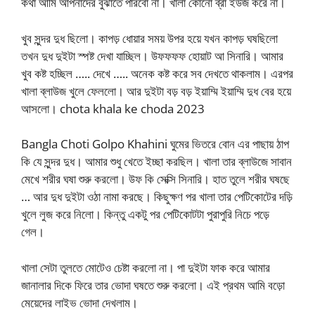
কথা আমি আপনাদের বুঝাতে পারবো না। খালা কোনো ব্রা ইউজ করে না।
খুব সুন্দর দুধ ছিলো। কাপড় ধোয়ার সময় উপর হয়ে যখন কাপড় ঘষছিলো
তখন দুধ দুইটা স্পষ্ট দেখা যাচ্ছিল। উফফফফ হোয়াট আ সিনারি। আমার
খুব কষ্ট হচ্ছিল ….. দেখে ….. অনেক কষ্ট করে সব দেখতে থাকলাম। এরপর
খালা ব্লাউজ খুলে ফেললো। আর দুইটা বড় বড় ইয়াম্মি ইয়াম্মি দুধ বের হয়ে
আসলো। chota khala ke choda 2023
Bangla Choti Golpo Khahini ঘুমের ভিতরে বোন এর পাছায় ঠাপ
কি যে সুন্দর দুধ। আমার শুধু খেতে ইচ্ছা করছিল। খালা তার ব্লাউজে সাবান
মেখে শরীর ঘষা শুরু করলো। উফ কি সেক্সি সিনারি। হাত তুলে শরীর ঘষছে
… আর দুধ দুইটা ওঠা নামা করছে। কিছুক্ষণ পর খালা তার পেটিকোটের দড়ি
খুলে লুজ করে নিলো। কিন্তু একটু পর পেটিকোটটা পুরাপুরি নিচে পড়ে
গেল।
খালা সেটা তুলতে মোটেও চেষ্টা করলো না। পা দুইটা ফাক করে আমার
জানালার দিকে ফিরে তার ভোদা ঘষতে শুরু করলো। এই প্রথম আমি বড়ো
মেয়েদের লাইভ ভোদা দেখলাম।