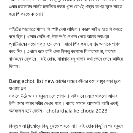
এবার টয়লেটের লাইট জ্বালিয়ে দরজা খুলে রেখেই পাছার কাপড় তুলে সাইড
হয়ে পি করতে বসলো।
লাইটের আলোতে খালার পি স্পষ্ট দেখা যাচ্ছিল। কারণ সাইড হয়ে পি করতে
বসে ছিল। খালার সেক্সি পা, উরু স্পষ্ট দেখতে পেয়ে আমার ল্যাওড়া …
প্লাটিনামের মতো শক্ত হয়ে গেল। সাথে পি’র ফস ঢস শব্দ আমাকে পাগল
করে দিল। এখানে বলে রাখি খালা কিন্তু কমোডে পি করতো না, করতো
বাথরুমের ফ্লোরে। যাই হোক, সারারাত শুধু খালার কথা ভেবে ভেবে কাটিয়ে
দিলাম।
Banglachoti list new চোখের সামনে বউএর গুদে বন্ধুর বাড়া ঢুকে
যাওয়ার গল্প
সকালে উঠে আবার স্কুলে চলে গেলাম। এইভাবে চলতে থাকলো আমার
উকি মেরে খালার শরীর দেখার পালা। খালার সামনে আসলেই আমি একটু
অন্যরকম হয়ে যেতাম। chota khala ke choda 2023
কিন্তু খালা বিন্দুমাত্র কিছু বুঝতে পারতো না। যাই হোক কিছুদিন পর স্কুলে