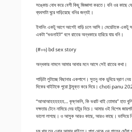
সঙ্কোচ বোধ করে বেশী কিছু জিজ্ঞাসা করতে। বনি ওর কাছে যেন
ব্যবসাটা ঘুরে দাড়িয়েছে বনির জন্যই।
ইদানিং একটু আগে আগেই বাড়ি চলে আসি। মেয়েটাকে একটু সময়
একটা “গুডনাইট” বলে রাতের অন্ধকারে হারিয়ে যায় বনি।
(#০৬) bd sex story
অন্ধকার নামলে আমার আবার মনে আসে সেই রাতের কথা।
শাড়িটা লুটাচ্ছে বিছানার একপাশে। সুতনু নাক ডুবিয়ে ঘ্রাণ 
দিকের থাইটাকে পুরো উন্মুক্ত করে দিয়ে। choti panu 2
“আআআহহহহহহ… কৃষ্ণকলি, কি ভরাট থাই তোমার” হাত বুলিয়ে দ
দক্ষতায় টেনে নামিয়ে দেয় হাটুর নিচে। আমার ওই বিশেষ জায়গা
ভালো লাগছে। ও আসুক আরও কাছে, আরও কাছে। ভাসিয়ে নি
চুমু খায় তনু এবার আমার থাইতে। পাশ থেকে ওর গালের ছোঁয়া