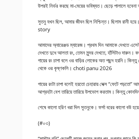
উপরই নির্ভর করছে মা-মেয়ের ভবিষ্যত। ছেড়ে পালালে হবেন
সুতনু যখন ছিল, আমার জীবন ছিল নিশ্চিন্ত। ছিলাম রানী হয়ে
story
আমাদের অ্যারেঞ্জড ম্যারেজ। প্রথম দিন আমাকে দেখতে এস
দেখতে দুধে আলতা রং, তেমন সুন্দর দেখতে, হাঁসিটাও দারুন। 
গায়ের রং চাপা বলে ওর বাড়ির লোকের অত পছন্দ হয়নি। কিন্
থেকে ওর কৃষ্ণকলি। choti panu 2026
গায়ের রংটা চাপা বলেই হয়তো চেহারায় সেক্স “ফেটে পড়তো
আগ্রহটা বেশ তারিয়ে তারিয়ে উপভোগ করতাম। কিন্তু কোনদি
শেষে কালো হরিণ ধরা দিল সুতনুকে। ফর্সা বরের কালো বউ হয়
(#০৩)
“মাস্টার বনি” ছেলেটি কাজে জয়েন করার পর, ভগবান জানে কি 