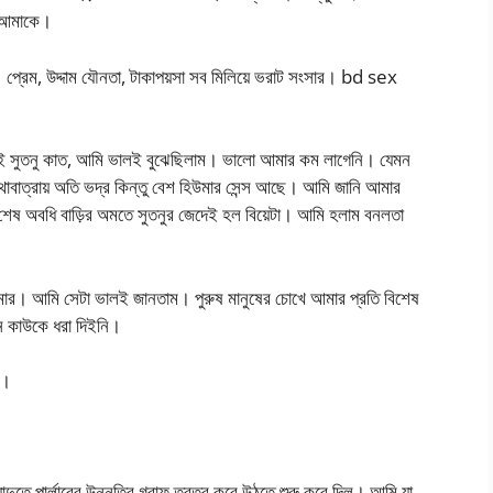
া আমাকে।
। প্রেম, উদ্দাম যৌনতা, টাকাপয়সা সব মিলিয়ে ভরাট সংসার। bd sex
েই সুতনু কাত, আমি ভালই বুঝেছিলাম। ভালো আমার কম লাগেনি। যেমন
কথাবাত্রায় অতি ভদ্র কিন্তু বেশ হিউমার সেন্স আছে। আমি জানি আমার
তু শেষ অবধি বাড়ির অমতে সুতনুর জেদেই হল বিয়েটা। আমি হলাম বনলতা
” আমার। আমি সেটা ভালই জানতাম। পুরুষ মানুষের চোখে আমার প্রতি বিশেষ
ন কাউকে ধরা দিইনি।
ে।
যাদুতে পার্লারের উন্নতির গ্রাফ তরতর করে উঠতে শুরু করে দিল। আমি যা