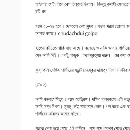
মহিলারা সেটা নিয়ে বেশ চিন্তায় ছিলাম। কিন্তু কথাটা ফেল
চটি গল্প
বয়স ২০-২২ হবে। দেখতেও বেশ সুন্দর। পড়ার খরচা তোলার
আমার কাছে। chudachdui golpo
হাতের কাঁচিতে নাকি যাদু আছে। বলেছে ও নাকি আমার পার্ল
যেন আমি দিই। একটু লাজুক। আত্মপ্রত্যয় দারুন। ওর কথা যে
কৃষ্ণকলি লেডিস পার্লারের ফ্রন্ট ডেস্কের দায়িত্ব নিল “মাস্টা
(#০২)
আমি বনলতা মিত্র। বয়স তেত্রিশ। দক্ষিণ কলকাতার এই নতুন 
আমি সদ্য বিধবা। সুতনু নেই সাত মাস হোল। গত বছর এক দুর্
পার্লারের দায়িত্ব আমার কাঁধে।
প্রচুর দেনা হয়ে গেছে এই কদিনে। পদে পদে ধাক্কা খেতে খেত