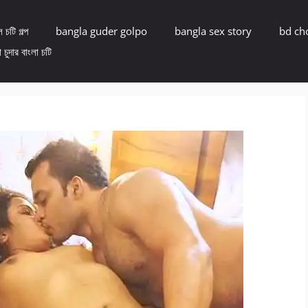
 চটি গল্প
bangla guder golpo
bangla sex story
bd ch
 চুদার বাংলা চটি