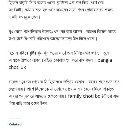
হিমেল বাড়াটা নিয়ে আমার গুদের ফুটোতে এক চাপ দিয়ে গেথে দেয়
অর্ধেকটা। আমার মনে হল গুদে আগুনের মতো গরম লোহার মতো শক্ত
একটা রড ঢুকে গেল।
মুখ থেকে প্রশান্তিতে উহহহঃ শব্দ বের হয়ে আসল। তারপর হিমেল গায়ের
উপর উঠে মিশনারি পজিশনে আস্তে আস্তে ঠাপ দিতে থাকে।
হিমেল বাইরে বৃষ্টির ঝুম ঝুম শব্দের সাথে তাল মিলিয়ে থপ থপ শব্দ তুলে
আমাকে ঠাপাতে লাগল।বাইরে কোথাও শব্দ করে বাজ পড়ল। bangla
choti uk
বাজের শব্দে ভয় পেয়ে আমি হিমেলকে জড়িয়ে ধরলাম। বাজের শব্দে রতন দাদা
জেগে যায়। পাশে হিমেলকে না দেখতে পেয়ে আমার বেডের দিকে তাকাতে
আবছা অন্ধকারে আমদের দেখতে পায়। family choti bd ঠাটানো বাড়া
দিয়ে বাড়ি মারে গুদের উপর
Related