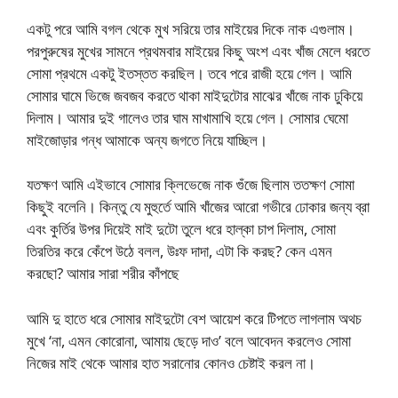
একটু পরে আমি বগল থেকে মুখ সরিয়ে তার মাইয়ের দিকে নাক এগুলাম।
পরপুরুষের মুখের সামনে প্রথমবার মাইয়ের কিছু অংশ এবং খাঁজ মেলে ধরতে
সোমা প্রথমে একটু ইতস্তত করছিল। তবে পরে রাজী হয়ে গেল। আমি
সোমার ঘামে ভিজে জবজব করতে থাকা মাইদুটোর মাঝের খাঁজে নাক ঢুকিয়ে
দিলাম। আমার দুই গালেও তার ঘাম মাখামাখি হয়ে গেল। সোমার ঘেমো
মাইজোড়ার গন্ধ আমাকে অন্য জগতে নিয়ে যাচ্ছিল।
যতক্ষণ আমি এইভাবে সোমার ক্লিভেজে নাক গুঁজে ছিলাম ততক্ষণ সোমা
কিছুই বলেনি। কিন্তু যে মুহুর্তে আমি খাঁজের আরো গভীরে ঢোকার জন্য ব্রা
এবং কুর্তির উপর দিয়েই মাই দুটো তুলে ধরে হাল্কা চাপ দিলাম, সোমা
তিরতির করে কেঁপে উঠে বলল, উঃফ দাদা, এটা কি করছ? কেন এমন
করছো? আমার সারা শরীর কাঁপছে
আমি দু হাতে ধরে সোমার মাইদুটো বেশ আয়েশ করে টিপতে লাগলাম অথচ
মুখে ‘না, এমন কোরোনা, আমায় ছেড়ে দাও’ বলে আবেদন করলেও সোমা
নিজের মাই থেকে আমার হাত সরানোর কোনও চেষ্টাই করল না।