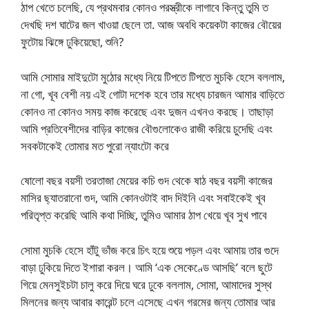
ঠাপ খেতে চলেছি, যে প্রথমবার কোনও পরস্ত্রীকে লাগাবে কিন্তু তুমি ত
দেখছি দশ ঘাটের জল খাওয়া ছেলে তা. আজ অবধি কয়েকটা কাজের বৌয়ের
ফুটোয় ঝিঙ্গে ঢুকিয়েছো, শুনি?
আমি সোমার মাইদুটো মুঠোর মধ্যে নিয়ে টিপতে টিপতে মুচকি হেসে বললাম,
না গো, খূব বেশী নয় এই গোটা দশেক হবে তার মধ্যে চারজন আমার বাড়িতে
কোনও না কোনও সময় কাজ করেছে এবং দুজন এখনও করছে। তাছাড়া
আমি প্রতিবেশীদের বাড়ির কাজের বৌগুলোকেও রাজী করিয়ে চুদেছি এবং
সবকটাকেই তোমার মত পুরো ন্যাংটো করে
ষোলো বছর বয়সী তরতাজা মেয়ের কচি গুদ থেকে ষাঠ বছর বয়সী কাজের
মাসির ছ্যাতরানো গুদ, আমি কোনওটাই বাদ দিইনি এবং সবাইকেই খূব
পরিতৃপ্ত করেছি আমি কথা দিচ্ছি, তুমিও আমার ঠাপ খেয়ে খূব সুখ পাবে
সোমা মুচকি হেসে হাঁটু ভাঁজ করে চিৎ হয়ে শুয়ে পড়ল এবং আমায় তার গুদে
বাড়া ঢুকিয়ে দিতে ইশারা করল। আমি ‘এক সেকেণ্ডে আসছি’ বলে ছুটে
গিয়ে মেনসুইচটা চালু করে দিয়ে ঘরে ঢুকে বললাম, সোমা, আমাদের সুস্থ
মিলনের জন্য আবার কারেন্ট চলে এসেছে এখন গরমের জন্য তোমার আর