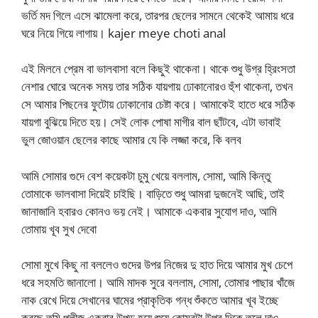
ভর্তি মদ গিলে এসে ঝামেলা করে, তারপর ছেলের সামনে থেকেই আমায় ধরে
ঘরে নিয়ে গিয়ে লাগায়। kajer meye choti anal
এই মিলনে প্রেম বা ভালবাসা বলে কিছুই থাকেনা। থাকে শুধু উগ্র হ্রিংসতা
নেশার ঘোরে অনেক সময় তার সঠিক যায়গায় ঢোকানোরও হুঁশ থাকেনা, তখন
সে আমার পিছনের ফুটোয় ঢোকানোর চেষ্টা করে। আমাকেই হাতে ধরে সঠিক
যায়গা বুঝিয়ে দিতে হয়। সেই লোক পোষা মাগীর বাল ছাঁটবে, এটা ভাবাই
ভুল জোওয়ান ছেলের কাছে আমার যে কি লজ্জা করে, কি বলব
আমি সোমার গুদে বেশ কয়েকটা চুমু খেয়ে বললাম, সোমা, আমি কিন্তু
তোমাকে ভালবাসা দিয়েই চাইছি। বাড়িতে শুধু আমরা দুজনেই আছি, তাই
জানাজানি হবারও কোনও ভয় নেই। আমাকে একবার সুযোগ দাও, আমি
তোমায় খূব সুখ দেবো
সোমা মুখে কিছু না বললেও গুদের উপর নিজের দু হাত দিয়ে আমার মুখ চেপে
ধরে সহমতি জানালো। আমি মাদক সুরে বললাম, সোমা, তোমার পাছার খাঁজে
নাক রেখে দিয়ে সেখানের ঘামের প্রাকৃতিক গন্ধ শুঁকতে আমার খূব ইচ্ছে
করছে তুমি প্লীজ একবার উপুড় হয়ে শুয়ে কোমরটা উপর দিকে তুলে দাও,