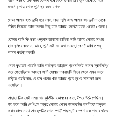
হয়নি আমি ত ঠিক সময় তোমায় ধরে ফেলেছিলাম তাই তুমি মেঝেতে পড়ে
যাওনি। পড়ে গেলে তুমি খূব ব্যাথা পেতে
সোমা আমার হাত দুটো ধরে বলল, দাদা, তুমি আজ আমায় বড় দুর্ঘটনা থেকে
বাঁচিয়ে দিয়েছো আজ আমার কিছু হলে আমার ছেলেটা হয়ত খেতেই পেতনা।
তোমায় আমি কি ভাবে ধন্যবাদ জানাবো জানিনা আমি আবার সোমার মাথায়
হাত বুলিয়ে বললাম, আরে, তুমি এই সব কথা ভাবছো কেন? আমি ত শুধু
আমার কর্তব্য করেছি
সোমা বুঝতেই পারেনি আমি কর্তব্যের আড়ালে প্রথমদিনই আমার স্বার্থসিদ্ধি
করে ফেলেছিলাম আসলে আমি সোমার দাবনাদুটি পিছন থেকে এমন ভাবে
জড়িয়ে ধরেছিলাম, যে তার পাছার খাঁজ আমার প্রায় মুখের সামনেই চলে
এসেছিল।
তাছাড়া ঠিক সেই সময় তার কুর্তিটাও কোমরের কাছে উপরে উঠে গেছিল।
যার ফলে আমি লেগিংসে আবৃত সোমার পেলব দাবনাদুটির কমনীয়তা অনুভব
করার সাথে সাথে তার সুগঠিত গোল স্পঞ্জী পাছাদুটোর স্পর্শ এবং পাছার খাঁজে