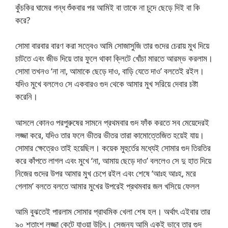
কুঁচকির ঘামের গন্ধ শুঁকবার পর আমিই বা তাকে না চুদে ছেড়ে দিই বা কি
করে?
সোমা বারবার বারণ করা সত্বেও আমি সোজাসুজি তার গুদের চেরায় মুখ দিয়ে
চাটতে এবং জীভ দিয়ে তার ফুলে থাকা ক্লিটে খোঁচা মারতে আরম্ভ করলাম।
সোমা তখনও ‘না না, আমাকে ছেড়ে দাও, বাড়ি যেতে দাও’ বলতেই রইল।
যদিও মুখে বললেও সে একবারও গুদ থেকে আমার মুখ সরিয়ে দেবার চষ্টা
করেনি।
আসলে কোনও পরপুরুষের সামনে প্রথমবার গুদ ফাঁক করতে সব মেয়েদেরই
লজ্জা করে, যদিও তার ফলে ভীতর ভীতর তারা কামোত্তেজিত হয়েই যায়।
সোমার ক্ষেত্রেও তাই হয়েছিল। কয়েক মুহুর্তের মধ্যেই সোমার গুদ তিরতির
করে কাঁপতে লাগল এবং মুখে ‘না, আমায় ছেড়ে দাও’ বললেও সে দু হাত দিয়ে
নিজের গুদের উপর আমার মুখ চেপে রইল এবং শেষে ‘আঃহ আঃহ, মরে
গেলাম’ বলতে বলতে আমার মুখের উপরেই প্রথমবার জল খসিয়ে ফেলল
আমি বুঝতেই পারলাম সোমার প্রাথমিক খেলা শেষ হল। অর্থাৎ এইবার তার
৯০ শতাংশ লজ্জা কেটে যাওয়া উচিৎ। সেজন্য আমি একই ভাবে তার গুদ