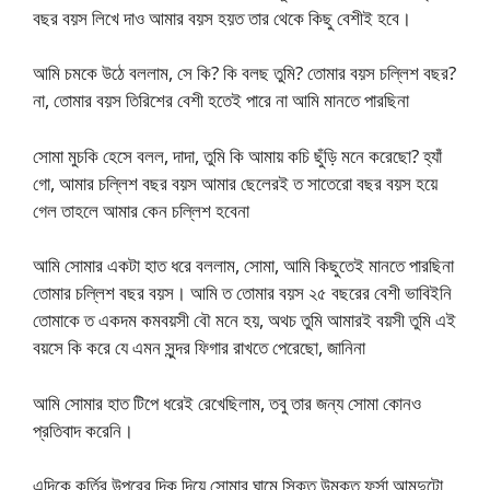
বছর বয়স লিখে দাও আমার বয়স হয়ত তার থেকে কিছু বেশীই হবে।
আমি চমকে উঠে বললাম, সে কি? কি বলছ তুমি? তোমার বয়স চল্লিশ বছর?
না, তোমার বয়স তিরিশের বেশী হতেই পারে না আমি মানতে পারছিনা
সোমা মুচকি হেসে বলল, দাদা, তুমি কি আমায় কচি ছুঁড়ি মনে করেছো? হ্যাঁ
গো, আমার চল্লিশ বছর বয়স আমার ছেলেরই ত সাতেরো বছর বয়স হয়ে
গেল তাহলে আমার কেন চল্লিশ হবেনা
আমি সোমার একটা হাত ধরে বললাম, সোমা, আমি কিছুতেই মানতে পারছিনা
তোমার চল্লিশ বছর বয়স। আমি ত তোমার বয়স ২৫ বছরের বেশী ভাবিইনি
তোমাকে ত একদম কমবয়সী বৌ মনে হয়, অথচ তুমি আমারই বয়সী তুমি এই
বয়সে কি করে যে এমন সুন্দর ফিগার রাখতে পেরেছো, জানিনা
আমি সোমার হাত টিপে ধরেই রেখেছিলাম, তবু তার জন্য সোমা কোনও
প্রতিবাদ করেনি।
এদিকে কুর্তির উপরের দিক দিয়ে সোমার ঘামে সিক্ত উন্মুক্ত ফর্সা আমদুটো