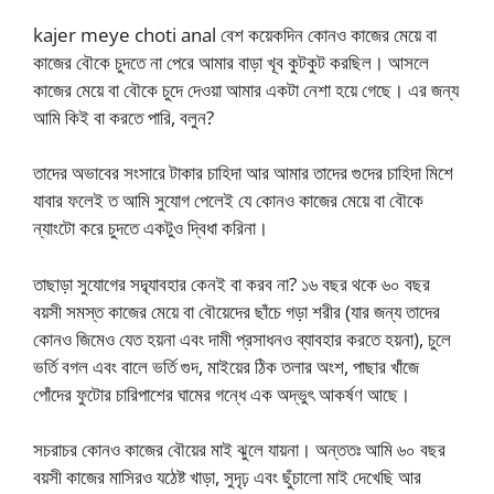
kajer meye choti anal বেশ কয়েকদিন কোনও কাজের মেয়ে বা
কাজের বৌকে চুদতে না পেরে আমার বাড়া খূব কুটকুট করছিল। আসলে
কাজের মেয়ে বা বৌকে চুদে দেওয়া আমার একটা নেশা হয়ে গেছে। এর জন্য
আমি কিই বা করতে পারি, বলুন?
তাদের অভাবের সংসারে টাকার চাহিদা আর আমার তাদের গুদের চাহিদা মিশে
যাবার ফলেই ত আমি সুযোগ পেলেই যে কোনও কাজের মেয়ে বা বৌকে
ন্যাংটো করে চুদতে একটুও দ্বিধা করিনা।
তাছাড়া সুযোগের সদ্ব্যাবহার কেনই বা করব না? ১৬ বছর থকে ৬০ বছর
বয়সী সমস্ত কাজের মেয়ে বা বৌয়েদের ছাঁচে গড়া শরীর (যার জন্য তাদের
কোনও জিমেও যেত হয়না এবং দামী প্রসাধনও ব্যাবহার করতে হয়না), চুলে
ভর্তি বগল এবং বালে ভর্তি গুদ, মাইয়ের ঠিক তলার অংশ, পাছার খাঁজে
পোঁদের ফুটোর চারিপাশের ঘামের গন্ধে এক অদ্ভুৎ আকর্ষণ আছে।
সচরাচর কোনও কাজের বৌয়ের মাই ঝুলে যায়না। অন্ততঃ আমি ৬০ বছর
বয়সী কাজের মাসিরও যঠেষ্ট খাড়া, সুদৃঢ় এবং ছুঁচালো মাই দেখেছি আর