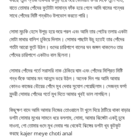
যাতে তোমার পোঁদের ফুটোটা সামান্য ফাঁক হয়ে গেলে আমি ঘামের গন্ধের
সাথে পোঁদের মিষ্টি গন্ধটাও উপভোগ করতে পারি।
সোমা মুচকি হেসে উপুড় হয়ে শুয়ে পরল এবং আমি তার পেটের তলায় একটা
মোটা মাথার বালিশ ঢুকিয়ে দিলাম। সোমার পাছাটা উচু হতেই তার পোঁদের
গর্তটা আরো ফুটে উঠল। গুদের চারিপাশে বালের ঘন জঙ্গল থাকলেও তার
পোঁদের চারিপাশে একটাও বাল ছিলনা।
সোমার পোঁদের গর্তে সরাসরি নাক ঠেকিয়ে ঘাম এবং পোঁদের মিশ্রিত মিষ্টি
গন্ধ শুঁকে আমার মন আনন্দে ভরে উঠল। অনেক দিন পর আমি আবার
কোনও কাজের বৌয়ের পোঁদে মুখ দেবার সুযোগ পেয়েছিলাম। সেজন্য ফর্সা
সুন্দরী সোমার পোঁদের গর্তে মুখ দিতে আমার খূবই ভাল লাগছিল।
কিছুক্ষণ বাদে আমি আমার নিজের তোওয়ালে টা খুলে দিয়ে ঠাটিয়ে থাকা বাড়ার
ডগটা সোমার মুখের সামনে ধরে বললাম, সোমা, আমার ঝিঙ্গেটা একটু চুষে
দাওনা, গো তোমার গুদে মুখ দেবার পর থেকেই ঝিঙ্গের ডগটা খূব কুটকুট
করছে kajer meye choti anal