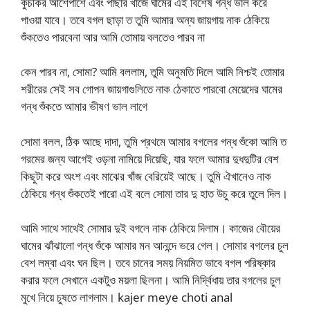
কুঁচকির আশেপাশে এবং পাছার খাঁজে ঘামের এই বিশেষ গন্ধ ভাল করে
পাওয়া যাবে। তবে বগল ছাড়া ত তুমি আমার অন্য জায়গায় নাক ঠেকিয়ে
শুঁকতেও পারবেনা আর আমি তোমায় বলতেও পারব না
কেন পারব না, সোমা? আমি বললাম, তুমি অনুমতি দিলে আমি নিশ্চই তোমার
শরীরের সেই সব গোপন জায়গাগুলিতে নাক ঠেকাতে পারবো মেয়েদের ঘামের
গন্ধ শুঁকতে আমার ভীষণ ভাল লাগে
সোমা বলল, ঠিক আছে দাদা, তুমি প্রথমে আমার বগলের গন্ধ শুঁকো আমি ত
গরমের জন্য আগেই ওড়না নামিয়ে দিয়েছি, যার ফলে আমার দুধদুটির বেশ
কিছুটা করে অংশ এবং মাঝের খাঁজ বেরিয়েই আছে। তুমি ঐখানেও নাক
ঠেকিয়ে গন্ধ শুঁকতেই পারো এই বলে সোমা তার দু হাত উচু করে তুলে দিল।
আমি সাথে সাথেই সোমার দুই বগলে নাক ঠেকিয়ে দিলাম। কাজের বৌয়ের
ঘামের ঝাঁঝালো গন্ধ শুঁকে আমার মন আনন্দে ভরে গেল। সোমার বগলের চুল
বেশ লম্বা এবং ঘন ছিল। তবে চানের সময় নিয়মিত ভাবে বগল পরিষ্কার
করার ফলে সেখানে একটুও ময়লা ছিলনা। আমি নির্দ্বিধায় তার বগলের চুল
মুখে নিয়ে চুষতে লাগলাম। kajer meye choti anal