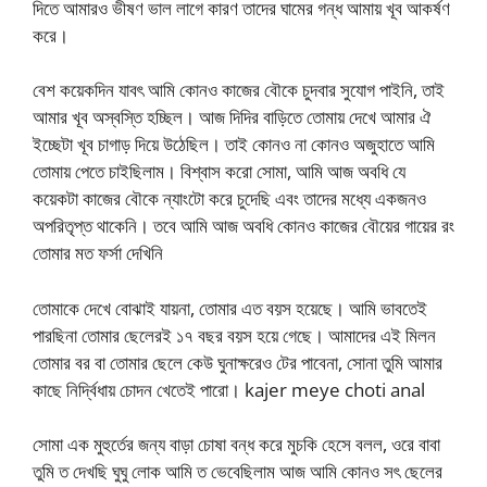
দিতে আমারও ভীষণ ভাল লাগে কারণ তাদের ঘামের গন্ধ আমায় খূব আকর্ষণ
করে।
বেশ কয়েকদিন যাবৎ আমি কোনও কাজের বৌকে চুদবার সুযোগ পাইনি, তাই
আমার খূব অস্বস্তি হচ্ছিল। আজ দিদির বাড়িতে তোমায় দেখে আমার ঐ
ইচ্ছেটা খূব চাগাড় দিয়ে উঠেছিল। তাই কোনও না কোনও অজুহাতে আমি
তোমায় পেতে চাইছিলাম। বিশ্বাস করো সোমা, আমি আজ অবধি যে
কয়েকটা কাজের বৌকে ন্যাংটো করে চুদেছি এবং তাদের মধ্যে একজনও
অপরিতৃপ্ত থাকেনি। তবে আমি আজ অবধি কোনও কাজের বৌয়ের গায়ের রং
তোমার মত ফর্সা দেখিনি
তোমাকে দেখে বোঝাই যায়না, তোমার এত বয়স হয়েছে। আমি ভাবতেই
পারছিনা তোমার ছেলেরই ১৭ বছর বয়স হয়ে গেছে। আমাদের এই মিলন
তোমার বর বা তোমার ছেলে কেউ ঘুনাক্ষরেও টের পাবেনা, সোনা তুমি আমার
কাছে নির্দ্বিধায় চোদন খেতেই পারো। kajer meye choti anal
সোমা এক মুহুর্তের জন্য বাড়া চোষা বন্ধ করে মুচকি হেসে বলল, ওরে বাবা
তুমি ত দেখছি ঘুঘু লোক আমি ত ভেবেছিলাম আজ আমি কোনও সৎ ছেলের