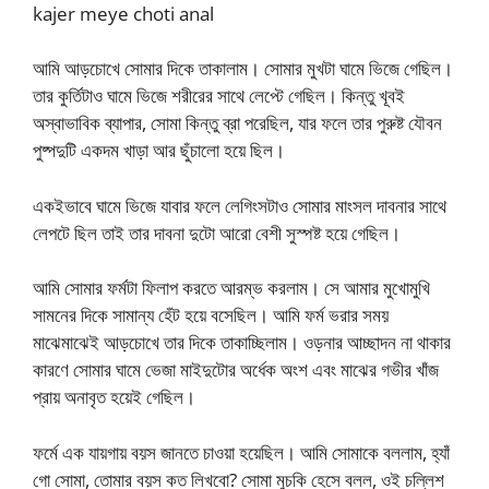
kajer meye choti anal
আমি আড়চোখে সোমার দিকে তাকালাম। সোমার মুখটা ঘামে ভিজে গেছিল।
তার কুর্তিটাও ঘামে ভিজে শরীরের সাথে লেপ্টে গেছিল। কিন্তু খূবই
অস্বাভাবিক ব্যাপার, সোমা কিন্তু ব্রা পরেছিল, যার ফলে তার পুরুষ্ট যৌবন
পুষ্পদুটি একদম খাড়া আর ছুঁচালো হয়ে ছিল।
একইভাবে ঘামে ভিজে যাবার ফলে লেগিংসটাও সোমার মাংসল দাবনার সাথে
লেপটে ছিল তাই তার দাবনা দুটো আরো বেশী সুস্পষ্ট হয়ে গেছিল।
আমি সোমার ফর্মটা ফিলাপ করতে আরম্ভ করলাম। সে আমার মুখোমুখি
সামনের দিকে সামান্য হেঁট হয়ে বসেছিল। আমি ফর্ম ভরার সময়
মাঝেমাঝেই আড়চোখে তার দিকে তাকাচ্ছিলাম। ওড়নার আচ্ছাদন না থাকার
কারণে সোমার ঘামে ভেজা মাইদুটোর অর্ধেক অংশ এবং মাঝের গভীর খাঁজ
প্রায় অনাবৃত হয়েই গেছিল।
ফর্মে এক যায়গায় বয়স জানতে চাওয়া হয়েছিল। আমি সোমাকে বললাম, হ্যাঁ
গো সোমা, তোমার বয়স কত লিখবো? সোমা মুচকি হেসে বলল, ওই চল্লিশ