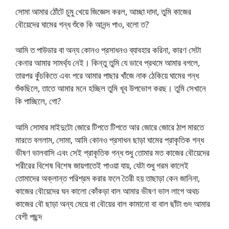
সোমা আমার ঠোঁটে চুমু খেয়ে জিজ্ঞেস করল, আচ্ছা দাদা, তুমি কাজের
বৌয়েদের ঘামের গন্ধ শুঁকে কি আনন্দ পাও, বলো ত?
আমি ত পাউডার বা অন্য কোনও প্রসাধনও ব্যাবহার করিনা, কারণ সেটা
কেনার আমার সামর্থ্য নেই। কিন্তু তুমি যে ভাবে প্রথমে আমার বগলে,
তারপর কুঁচকিতে এবং পরে আমার পাছার খাঁজে নাক ঠেকিয়ে ঘামের গন্ধ
শুঁকছিলে, তাতে আমার মনে হচ্ছিল তুমি খূব উপভোগ করছ। তুমি সেখানে
কি পাচ্ছিলে, গো?
আমি সোমার মাইদুটো জোরে টিপতে টিপতে আর জোরে জোরে ঠাপ মারতে
মারতে বললাম, সোমা, আমি কোনও প্রসাধন ছাড়া ঘামের প্রাকৃতিক গন্ধ
ভীষণ ভালবাসি এবং সেই প্রাকৃতিক গন্ধ শুধু তোমার মত কাজের বৌয়েদের
শরীরের বিশেষ বিশেষ জায়গাতেই পাওয়া যায়, যেটা শুধু গরম কালেই
তোমাদের অক্লান্ত পরিশ্রম করার ফলে তৈরী হয় তাছাড়া কেন জানিনা,
কাজের বৌয়েদের ঘন কালো কোঁকড়া বাল আমার ভীষণ ভাল লাগে অথচ
কাজের বৌ ছাড়া অন্য মেয়ে বা বৌয়ের বাল কামানো বা বাল ছাঁটা গুদ আমার
বেশী পছন্দ