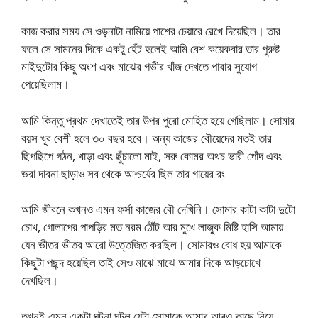
কাজ করার সময় সে ওড়নাটা নামিয়ে পাশের চেয়ারে রেখে দিয়েছিল। তার
ফলে সে সামনের দিকে একটু হেঁট হলেই আমি বেশ কয়েকবার তার পুরুষ্ট
মাইদুটোর কিছু অংশ এবং মাঝের গভীর খাঁজ দেখতে পাবার সুযোগ
পেয়েছিলাম।
আমি কিন্তু প্রথম দেখাতেই তার উপর পুরো মোহিত হয়ে গেছিলাম। সোমার
বয়স খূব বেশী হলে ৩০ বছর হবে। অন্য কাজের বৌয়েদের মতই তার
ছিপছিপে গঠন, খাড়া এবং ছুঁচালো মাই, সরু কোমর অথচ ভারী পোঁদ এবং
ভরা দাবনা ছাড়াও সব থেকে আশ্চর্যের ছিল তার গায়ের রং
আমি জীবনে কখনও এমন ফর্সা কাজের বৌ দেখিনি। সোমার কাটা কাটা দুটো
চোখ, গোলাপের পাপড়ির মত নরম ঠোঁট আর মুখে লাজুক মিষ্টি হাসি আমায়
যেন ভীতর ভীতর আরো উত্তেজিত করছিল। সোমারও বোধ হয় আমাকে
কিছুটা পছন্দ হয়েছিল তাই সেও মাঝে মাঝে আমার দিকে আড়চোখে
দেখছিল।
তখনই এমন একটা ঘটনা ঘটল যেটা সোমাকে আমার আরও কাছে নিয়ে