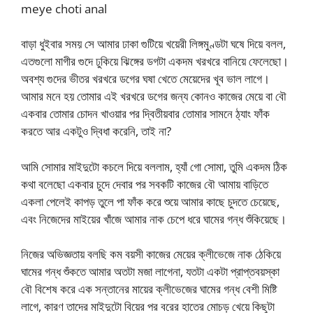
meye choti anal
বাড়া ধুইবার সময় সে আমার ঢাকা গুটিয়ে খয়েরী লিঙ্গমুণ্ডটা ঘষে দিয়ে বলল,
এতগুলো মাগীর গুদে ঢুকিয়ে ঝিঙ্গের ডগটা একদম খরখরে বানিয়ে ফেলেছো।
অবশ্য গুদের ভীতর খরখরে ডগের ঘষা খেতে মেয়েদের খূব ভাল লাগে।
আমার মনে হয় তোমার এই খরখরে ডগের জন্য কোনও কাজের মেয়ে বা বৌ
একবার তোমার চোদন খাওয়ার পর দ্বিতীয়বার তোমার সামনে ঠ্যাং ফাঁক
করতে আর একটুও দ্বিধা করেনি, তাই না?
আমি সোমার মাইদুটো কচলে দিয়ে বললাম, হ্যাঁ গো সোমা, তুমি একদম ঠিক
কথা বলেছো একবার চুদে দেবার পর সবকটি কাজের বৌ আমায় বাড়িতে
একলা পেলেই কাপড় তুলে পা ফাঁক করে শুয়ে আমার কাছে চুদতে চেয়েছে,
এবং নিজেদের মাইয়ের খাঁজে আমার নাক চেপে ধরে ঘামের গন্ধ শুঁকিয়েছে।
নিজের অভিজ্ঞতায় বলছি কম বয়সী কাজের মেয়ের ক্লীভেজে নাক ঠেকিয়ে
ঘামের গন্ধ শুঁকতে আমার অতটা মজা লাগেনা, যতটা একটা প্রাপ্তবয়স্কা
বৌ বিশেষ করে এক সন্তানের মায়ের ক্লীভেজের ঘামের গন্ধ বেশী মিষ্টি
লাগে, কারণ তাদের মাইদুটো বিয়ের পর বরের হাতের মোচড় খেয়ে কিছুটা