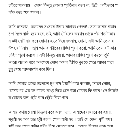
চাটতে থাকলাম। সোমা কিন্তু কোনও প্রতিবাদ করল না, উল্টে একইভাবে পা
ফাঁক করে শুয়ে থাকল।
আমি জানতাম, অভাবের সংসারে টাকার সাহায্য পেলেই সোমা আমার বাড়ার
ঠাপ নিতে রাজী হয়ে যাবে, তাই আমি টেবিলের ড্রয়ার থেকে পাঁচ শত টাকার
একটা নোট বার করে সোমার হাতে দিয়ে বললাম, সোমা, এটা আমি তোমায়
উপহার দিলাম। তুমি আমার শরীরের চাহিদা পূরণ করো, আমি তোমার টাকার
চাহিদা পূরণ করবো। এটা কিন্তু বায়না, আমার চাহিদা পুরণ করলে তুমি
আরো অনেক পাবে অবশেষে সোমা আমার ইঙ্গিত বুঝতে পেরে আমার গালে
চুমু খেয়ে আত্মসমর্পণ করে দিল।
আমি সোমার গুদের চারপাশে মুখ ঘষে ইয়ার্কি করে বললাম, আচ্ছা সোমা,
তোমার বর এত ঘন বালের মধ্যে দিয়ে গুদে বাড়া ঢোকায় কি ভাবে? সে নিজেই
ত তোমার বাল ছোট করে ছেঁটে দিতে পারে
আমার কথায় সোমা বিদ্রুপ করে বলল, দাদা, আমাদের সংসারে বর হয়না,
স্বামী হয় আর তার স্ত্রী হয়না, পোষা মাগী হয়। তাই সে যেমন খুশী যখন
খুশী তার পোষা মাগীর শরীর নিয়ে খেলতে পারে। আমার মিনসে রোজ গলা