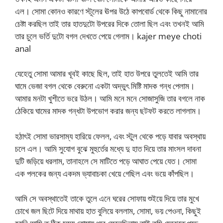
এল। সোমা কোনও কারণে স্টূলের ঊপর উঠে কাপবোর্ড থেকে কিছু নামানোর
চেষ্টা করছিল তাই তার হাতদুটো উপরের দিকে তোলা ছিল এবং তখনই আমি
তার চুলে ভর্তি দুটো বগল দেখতে পেয়ে গেলাম। kajer meye choti
anal
যেহেতু সোমা আমার খূবই কাছে ছিল, তাই হাত উপরে তুলতেই আমি তার
ঘামে ভেজা বগল থেকে বেরুনো একটা অদ্ভুৎ মিষ্টি মাদক গন্ধ পেলাম।
আমার মনটা খুশীতে ভরে উঠল। আমি মনে মনে সোজাসুজি তার বগলে নাক
ঠেকিয়ে ঘামের মাদক গন্ধটা উপভোগ করার জন্য ছটফট করতে লাগলাম।
হঠাৎই সোমা ভারসাম্য হারিয়ে ফেলল, এবং স্টুল থেকে পড়ে যাবার অবস্থায়
চলে এল। আমি সুযোগ বুঝে মুহুর্তের মধ্যে দু হাত দিয়ে তার মাংসল দাবনা
দুটি জড়িয়ে ধরলাম, তানাহলে সে মাটিতে পড়ে আঘাত পেয়ে যেত। সোমা
এক পলকের জন্য একদম ভ্যাবাচকা খেয়ে গেছিল এবং ভয়ে কাঁপছিল।
আমি সে অবস্থাতেই তাকে তুলে এনে ঘরের সোফায় শুইয়ে দিয়ে তার মুখে
চোখে জল ছিটে দিয়ে মাথায় হাত বুলিয়ে বললাম, সোমা, ভয় পেওনা, কিছুই