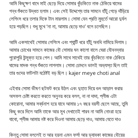
আমি কিছুক্ষণ বাদে মাই ছেড়ে দিয়ে সোমার কুঁচকিতে নাক ঠেকিয়ে ঘামের
গন্ধ শুঁকতে উদ্ধত হলাম। এবং সেই উদ্দেশ্যে তার সামনে হাঁটু গেড়ে দাঁড়িয়ে
লেগিংস ধরে তলার দিকে টান মারলাম। সোমা যেন প্রতি মুহুর্তে আরো দুর্বল
হয়ে পড়ছিল। শুধু মুখে ‘না না, আমায় ছেড়ে দাও’ বলে চলেছিল।
আমি একসাথেই সোমার লেগিংস এবং প্যান্টি ধরে হাঁটু অবধি নামিয়ে দিলাম।
আমার চোখের সামনে কাজের বৌ সোমার ঘন কালো বালে ঘেরা যৌবনদ্বার
পুরোপুরি উন্মুক্ত হয়ে গেল। আমি সাথে সাথেই তার কুঁচকিতে নাক ঠেকিয়ে
ঘামের মাদক গন্ধ শুঁকতে লাগলাম। সোমা চোদনে ভালই অভ্যস্ত ছিল তাই
তার গুদের ফাটলটা যঠেষ্টই বড় ছিল। kajer meye choti anal
এইবার সোমা ভীষণ ছটফট করে উঠল এবং দুহাত দিয়ে গুদ আড়াল করার
অসফল চেষ্টা করতে করতে অনুনয় করে বলল, না না দাদা, প্লীজ এটা
কোরোনা, আমার সর্ব্বনাশ হয়ে যাবে আমার ১৭ বছর বয়সী ছেলে আছে, তুমি
কিছু করে দিলে আমি তাকে আর মুখ দেখাতেই পারব না আমি নোংরা হয়ে
যাবো, প্লীজ আমায় নষ্ট করে দিওনা আমায় ছেড়ে দাও, আমায় যেতে দাও
কিন্তু সোমা বললেই ত আর হয়না এমন ফর্সা আর ড্যাবকা কাজের বৌয়ের