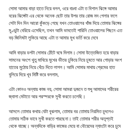
সোমা আমার বাড়া হাতে নিয়ে বলল, ওরে বাঃবা এটা ত বিশাল ঝিঙ্গে আমার
বরের ঝিঙ্গেটা এর থেকে অনেক ছোট তার উপর তার রোজ মদ গেলার ফলে
সেটা দিন দিন আরো কুঁকড়ে গেছে যখন তোওয়ালের খাঁজ দিয়ে তোমার ঝিঙ্গের
মুণ্ডুটা বেরিয়ে এসেছিল, তখন আমি ভাবতেই পারিনি তোওয়ালের পিছনে এত
বড় জিনিষটা লুকিয়ে আছে এটা ত আমার মুখ ভর্তি করে দেবে
আমি বাড়ার ডগটা সোমার ঠোঁটে ঘষে দিলাম। সোমা উত্তেজিত হয়ে বাড়ার
সামনের অংশে থুতু মাখিয়ে মুখের ভীতর ঢুকিয়ে নিয়ে চুষতে আর গোড়ার অংশ
হাতের মুঠোয় নিয়ে খেঁচে দিতে লাগল। আমি সোমার মাথায় প্রেমের হাত
বুলিয়ে দিয়ে খূব মিষ্টি করে বললাম,
এটা কোনও অন্যায় কাজ নয়, সোমা আমরা দুজনে ত শুধু আমাদের শরীরের
জ্বালা মেটাতে আর পরস্পরকে সুখী করতে চলেছি।
আসলে তোমার কথায় যেটা বুঝলাম, তোমার বর তোমায় নিয়মিত চুদলেও
তোমায় সঠিক ভাবে সুখী করতে পারছেনা। তাই তোমার শরীর অতৃপ্তই
থেকে যাচ্ছে। অন্যদিকে বাড়ির কাজের মেয়ে বা বৌয়েদের ন্যাংটো করে চুদে