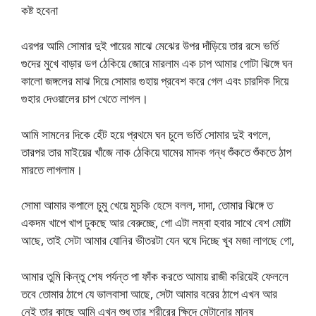
কষ্ট হবেনা
এরপর আমি সোমার দুই পায়ের মাঝে মেঝের উপর দাঁড়িয়ে তার রসে ভর্তি
গুদের মুখে বাড়ার ডগ ঠেকিয়ে জোরে মারলাম এক চাপ আমার গোটা ঝিঙ্গে ঘন
কালো জঙ্গলের মাঝ দিয়ে সোমার গুহায় প্রবেশ করে গেল এবং চারদিক দিয়ে
গুহার দেওয়ালের চাপ খেতে লাগল।
আমি সামনের দিকে হেঁট হয়ে প্রথমে ঘন চুলে ভর্তি সোমার দুই বগলে,
তারপর তার মাইয়ের খাঁজে নাক ঠেকিয়ে ঘামের মাদক গন্ধ শুঁকতে শুঁকতে ঠাপ
মারতে লাগলাম।
সোমা আমার কপালে চুমু খেয়ে মুচকি হেসে বলল, দাদা, তোমার ঝিঙ্গে ত
একদম খাপে খাপ ঢুকছে আর বেরুচ্ছে, গো এটা লম্বা হবার সাথে বেশ মোটা
আছে, তাই সেটা আমার যোনির ভীতরটা যেন ঘষে দিচ্ছে খূব মজা লাগছে গো,
আমার তুমি কিন্তু শেষ পর্যন্ত পা ফাঁক করতে আমায় রাজী করিয়েই ফেললে
তবে তোমার ঠাপে যে ভালবাসা আছে, সেটা আমার বরের ঠাপে এখন আর
নেই তার কাছে আমি এখন শুধু তার শরীরের ক্ষিদে মেটানোর মানুষ