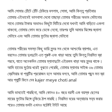
আমি সোমার ঠোঁটে ঠোঁট ঠেকিয়ে বললাম, সোমা, আমি কিন্তু প্রতিবার
তোমায় এইভাবেই ভালবাসা দেবো তাছাড়া তোমার শরীরের অভাব মেটানোর
সাথে তোমার টাকার অভাবও কিছুটা মিটিয়ে দেবো যখনই আমি বাড়িতে একলা
থাকবো, তোমায় ফোন করে ডেকে নেবো, তারপর তুমি আমার ঝিঙ্গের জ্বালা
মেটাবে এবং আমি তোমার ফুটোর জ্বালা মেটাবো
তোমার শরীরের সমস্ত কিছু ভারি সুন্দর সব থেকে আশ্চর্যের ব্যাপার, এত
বয়সেও তোমার দুধদুটো এত পুরুষ্ট এবং খাড়া আছে তুমি কিন্তু নিয়মিত ব্রা
পরবে, যাতে অনেকদিন তোমার ম্যানাদুটো এইরকম খাড়া আর সুন্দর থাকে।
আমি হাতের মুঠোয় ধরেই বুঝতে পেরেছি, তোমার ম্যানার সাইজ ৩৬ তোমার
ব্রেসিয়ার বা প্যান্টির প্রয়োজন হলে আমায় বলবে, আমি তোমার পছন্দ মত ব্রা
আর প্যান্টি কিনে দেব kajer meye choti anal
আমি ভাবতেই পারছিনা, আমি কোনও ৪০ বছর বয়সী এক বয়স্ক ছেলের
মায়ের ফুটোয় ঝিঙ্গে ঢুকিয়ে ঠাপ মারছি। নিয়মিত বরের অত্যাচার সহ্য করার
পরেও তোমার গুদটা এখনও যঠেষ্টই টাইট আছে