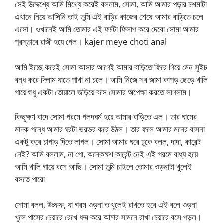
সেই উদ্দেশ্যে আমি মিথ্যে করেই বললাম, সোমা, আমি আমার পড়ার চশমাটা
এখানে নিয়ে আসিনি তাই তুমি এই বাড়ির কাজের শেষে আমার বাড়িতে চলে
এসো। ওখানেই আমি তোমার এই ফর্মটা ফিলাপ করে দেবো সোমা আমার
প্রস্তাবে রাজী হয়ে গেল। kajer meye choti anal
আমি ইচ্ছে করেই সোমা আসার আগেই আমার বাড়িতে ফিরে গিয়ে মেন সুইচ
বন্ধ করে দিলাম যাতে পাখা না চলে। আমি নিজে সব জামা কাপড় ছেড়ে খালি
গায়ে শুধু একটা তোয়ালে জড়িয়ে বসে সোমার অপেক্ষা করতে লাগলাম।
কিছুক্ষণ বাদে সোমা গরমে গলদঘর্ম হয়ে আমার বাড়িতে এল। তার ঘামের
মাদক গন্ধে আমার ঘরটা ভরভর করে উঠল। তার ফলে আমার মনের বাসনা
একটু করে চাগাড় দিতে লাগল। সোমা আমার ঘরে ঢুকে বলল, দাদা, কারেন্ট
নেই? আমি বললাম, না গো, অনেকক্ষণ কারেন্ট নেই এই গরমে বাধ্য হয়ে
আমি খালি গায়ে বসে আছি। সোমা তুমি চাইলে তোমার ওড়নাটা খুলেই
বসতে পারো
সোমা বলল, উঃফফ, যা গরম ওড়না ত খুলেই রাখতে হবে এই বলে ওড়না
খুলে পাসের চেয়ারে রেখে ধম্ম করে আমার সামনে রাখা চেয়ারে বসে পড়ল।