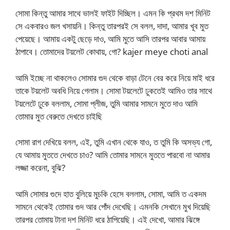
সোমা কিন্তু আমার সাথে ভালই ফাইট দিচ্ছিল। এমন কি প্রথম দশ মিনিট
সে একবারও জল খসায়নি। কিন্তু তারপরই সে বলল, দাদা, আমার খূব মুত
পেয়েছে। আমায় একটু ছেড়ে দাও, আমি মুতে আসি তারপর আবার আমায়
ঠাপাবে। তোমাদের টয়লেট কোথায়, গো? kajer meye choti anal
আমি ইচ্ছে না থাকলেও সোমার গুদ থেকে বাড়া টেনে বের করে নিয়ে মাই ধরে
তাকে টয়লেট অবধি নিয়ে গেলাম। সোমা টয়লেটে ঢুকতেই আমিও তার সাথে
টয়লেটে ঢুকে বললাম, সোমা প্লীজ, তুমি আমার সামনে মুতে দাও আমি
তোমার মুত বেরুতে দেখতে চাইছি
সোমা রাগ দেখিয়ে বলল, এই, তুমি এখান থেকে যাও, ত তুমি কি অসভ্য গো,
যে আমায় মুততে দেখতে চাও? আমি তোমার সামনে মুততে পারবো না আমার
লজ্জা করেনা, বুঝি?
আমি সোমার গুদে হাত বুলিয়ে মুচকি হেসে বললাম, সোমা, আমি ত একদম
সামনে থেকেই তোমার গুদ আর পোঁদ দেখেছি। এমনকি সেখানে মুখ দিয়েছি
তারপর তোমায় টানা দশ মিনিট ধরে ঠাপিয়েছি। এই দেখো, আমার ঝিঙ্গে