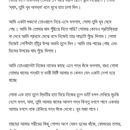
‘ধ্যাৎ, তুমি খূব অসভ্য’ বলে মুখে হাত চাপা দিল।
আমি একটা শুকনো তোওয়ালে নিয়ে এসে বললাম, সোমা তুমি খূব ঘেমে
গেছ। আমি কি তোমার ঘাম পুঁছিয়ে দিতে পারি? সোমার কোনও প্রতিক্রিয়া
না দেখে আমি প্রথমে মেঝে বসে নিজেই তার পাদুটো পুঁছে দিলাম। সোমা
নিজেই লেগিঁসটা হাঁটুর উপর অবধি তুলে দিল। আমি তার পায়ের গোছ এবং
ডিমের উপরের ঘাম পুঁছে দিলাম।
আমি তোওয়ালেটা নিজের নাকের কাছে এনে গন্ধ শুঁকে বললাম, বাঃহ সোমা
তোমার ঘামের গন্ধটা ত ভারী মিষ্টি আমার ত কেমন যেন একটা নেশা হয়ে
যাচ্ছে
সোমা এক হাত তুলে দ্বিতীয় হাত দিয়ে নিজের চুলে ভর্তি বগল দেখিয়ে মুচকি
হেসে বলল, দাদা, তুমি আমার ঘামের আসল গন্ধ কিন্তু বগলে পাবে একবার
আমার বগলে নাক ঠেকিয়ে গন্ধ শুঁকে দেখো। খূব মজা পাবে।
তাছাড়া আমার শরীরের কিছু গোপন অংশ যেমন দুধের খাঁজে, কোমরের তলায়,