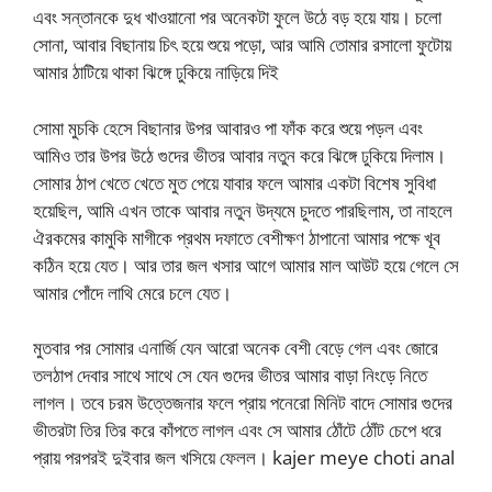
এবং সন্তানকে দুধ খাওয়ানো পর অনেকটা ফুলে উঠে বড় হয়ে যায়। চলো
সোনা, আবার বিছানায় চিৎ হয়ে শুয়ে পড়ো, আর আমি তোমার রসালো ফুটোয়
আমার ঠাটিয়ে থাকা ঝিঙ্গে ঢুকিয়ে নাড়িয়ে দিই
সোমা মুচকি হেসে বিছানার উপর আবারও পা ফাঁক করে শুয়ে পড়ল এবং
আমিও তার উপর উঠে গুদের ভীতর আবার নতুন করে ঝিঙ্গে ঢুকিয়ে দিলাম।
সোমার ঠাপ খেতে খেতে মুত পেয়ে যাবার ফলে আমার একটা বিশেষ সুবিধা
হয়েছিল, আমি এখন তাকে আবার নতুন উদ্যমে চুদতে পারছিলাম, তা নাহলে
ঐরকমের কামুকি মাগীকে প্রথম দফাতে বেশীক্ষণ ঠাপানো আমার পক্ষে খূব
কঠিন হয়ে যেত। আর তার জল খসার আগে আমার মাল আউট হয়ে গেলে সে
আমার পোঁদে লাথি মেরে চলে যেত।
মুতবার পর সোমার এনার্জি যেন আরো অনেক বেশী বেড়ে গেল এবং জোরে
তলঠাপ দেবার সাথে সাথে সে যেন গুদের ভীতর আমার বাড়া নিংড়ে নিতে
লাগল। তবে চরম উত্তেজনার ফলে প্রায় পনেরো মিনিট বাদে সোমার গুদের
ভীতরটা তির তির করে কাঁপতে লাগল এবং সে আমার ঠোঁটে ঠোঁট চেপে ধরে
প্রায় পরপরই দুইবার জল খসিয়ে ফেলল। kajer meye choti anal