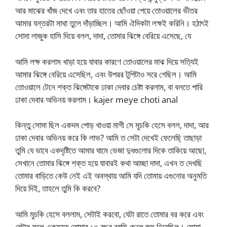
আর মাঝের খাঁজ দেখে এবং তার হাতের ছোঁওয়া পেয়ে তোওয়ালের ভীতর
আমার যন্তরটা মাথা তুলে দাঁড়াচ্ছিল। আমি ঐদিকটা লক্ষই করিনি। হঠাৎই
সোমা লাজুক হাসি দিয়ে বলল, দাদা, তোমার ঝিঙ্গে বেরিয়ে এসেছে, যে
আমি লক্ষ করলাম খাড়া হয়ে যাবার কারণে তোওয়ালের মাঝ দিয়ে সত্যিই
আমার ঝিঙ্গে বেরিয়ে এসেছিল, এবং উপরর টুপিটাও সরে গেছিল। আমি
তোওয়ালে টেনে শক্ত ঝিঙ্গেটাকে ঢাকা দেবার চেষ্টা করলাম, বা বলতে পারি
ঢাকা দেবার অভিনয় করলাম। kajer meye choti anal
কিন্তু সোমা ছিল একদম পোড় খাওয়া মাগী সে মুচকি হেসে বলল, দাদা, আর
ঢাকা দেবার অভিনয় করে কি লাভ? আমি ত সেটা দেখেই ফেলেছি্ তাছাড়া
তুমি যে ভাবে একদৃষ্টিতে আমার ঘামে ভেজা দুধগুলোর দিকে তাকিয়ে আছো,
সেখানে তোমার ঝিঙ্গে শক্ত হয়ে যাবারই কথা আচ্ছা দাদা, এখন ত দেখছি
তোমার বাড়িতে কেউ নেই এই অবস্থায় আমি যদি তোমায় এগুনোর অনুমতি
দিয়ে দিই, তাহলে তুমি কি করবে?
আমি মুচকি হেসে বললাম, সেটাই করবো, যেটা রাতে তোমার বর করে এবং
যেটার ফলে একসময় তোমার ১৭ বছর বয়সি ছেলে জন্ম নিয়েছিল। সোমা