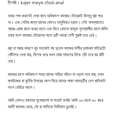
টিপেছি। kajer meye choti anal
অথচ লক্ষ করলেই দেখা যাবে অধিকাংশ কাজের বৌয়েরাই কিন্তু ব্রা পরে
না। এবং সেটার জন্য তাদের কোনও অসুবিধাও হয়না। সেই অবস্থাতেও
প্রায়ঃ রোজ রাতে বরের হাতে এবং দিনে কোনো কামুক গৃহস্বামীর হাতে মর্দিত
হবার ফলে কাজের বৌয়েদের স্তন দুটি আরো বেশী পুরুষ্ট হয়ে ওঠে।
ব্রা না পরার কারণে খূব সহজেই বহু দুধেল কাজের মাগীর ড্যাবকা মাইদুটো
বোঁটাসহ দেখা যায়, বিশেষ করে যখন তারা সামনের দিকে হেঁট হয়ে ঘর ঝাঁট
দেয়।
কাজের চাপে অধিকাংশ সময় তাদের শাড়ির আঁচল বা ওড়না সরে যায়, তখন
ব্লাউজের বা কুর্তির উপরের অংশ দিয়ে তাদের পাকা আমদুটির বেশ খানিকটা
অংশ বেরিয়ে আসে।
আমি কোনও রকমের লুকোছাপা না করেই বলছি আমি ১৬ থেকে ৬০ বছর
বয়সী কাজের মেয়ে, বৌ বা মাসিকে নির্বিবাদে চুদেছি।