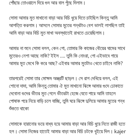
পোঁছার তোওয়ালে দিয়ে গুদ আর বাল পুঁছে দিলাম।
সোমা আমার মুত মাখানো বাড়া আর বিচি ধুয়ে দিতে চাইছিল কিন্তু আমি
আপত্তি করলাম। আসলে সোমার মুতের গন্ধটাও বেশ ভালই লাগছিল তাই
আমি বাড়া আর বিচি মুত মাখা অবস্থাতেই রাখতে চেয়েছিলাম।
আমার না শুনে সোমা বলল, কেন গো, তোমার কি কাজের বৌয়ের ঘামের সাথে
মুতেরও নেশা আছে নাকি? ইইস …. তুমি কি নোংরা, গো এইভাবে গায়ে
আমার মুত মেখে কি করে আছ? এইবার আমার মুতটাও খেতে চাইবে নাকি?
তারপরেই সোমা তার মোক্ষম অস্ত্রটি ছাড়ল। সে রাগ দেখিয়ে বলল, এই
শোনো দাদা, আমি কিন্তু তোমার ঐ মুত মাখানো ঝিঙ্গে আমার গুদে ঢোকাতে
দেবোনা গুদের ভীতর মুত গেলে ভীতরটা হেজে যেতে পারে আমি তাহলে
পোষাক পরে নিয়ে বাড়ি চলে যাচ্ছি, তুমি ঘরে ঝিঙ্গে দুলিয়ে আমার মুতের গন্ধ
শুঁকতে থাকো
সোমাকে হারানোর ভয়ে বাধ্য হয়ে আমায় বাড়া আর বিচি ধুয়ে নিতে রাজী হতে
হল। সোমা নিজের হাতেই আমার বাড়া আর বিচি চটকে ধুইয়ে দিল। kajer