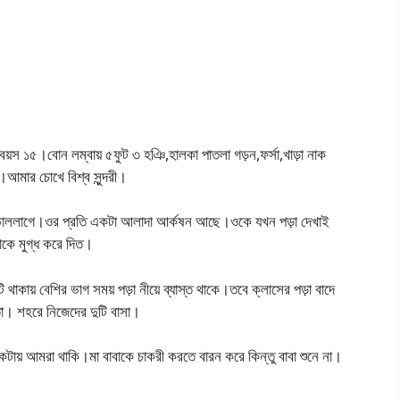
়স ১৫।বোন লম্বায় ৫ফুট ৩ হঞি,হালকা পাতলা গড়ন,ফর্সা,খাড়া নাক
ী।আমার চোখে বিশ্ব সুন্দরী।
াললাগে।ওর প্রতি একটা আলাদা আর্কষন আছে।ওকে যখন পড়া দেখাই
াকে মুগ্ধ করে দিত।
ি থাকায় বেশির ভাগ সময় পড়া নীয়ে ব্যাস্ত থাকে।তবে ক্লাসের পড়া বাদে
তা। শহরে নিজেদের দুটি বাসা।
কটায় আমরা থাকি।মা বাবাকে চাকরী করতে বারন করে কিন্তু বাবা শুনে না।