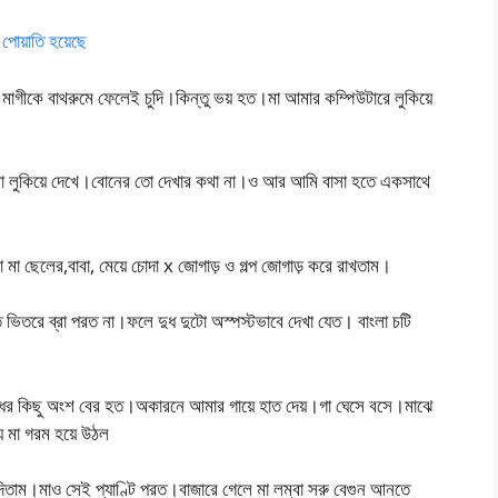
োয়াতি হয়েছে
গীকে বাথরুমে ফেলেই চুদি।কিন্তু ভয় হত।মা আমার কম্পিউটারে লুকিয়ে
গুলো লুকিয়ে দেখে।বোনের তো দেখার কথা না।ও আর আমি বাসা হতে একসাথে
 ছেলের,বাবা, মেয়ে চোদা x জোগাড় ও গল্প জোগাড় করে রাখতাম।
 ভিতরে ব্রা পরত না।ফলে দুধ দুটো অস্পস্টভাবে দেখা যেত। বাংলা চটি
দুধের কিছু অংশ বের হত।অকারনে আমার গায়ে হাত দেয়।গা ঘেসে বসে।মাঝে
মা গরম হয়ে উঠল
িয়ে দিতাম।মাও সেই প্যাণ্টি পরত।বাজারে গেলে মা লম্বা সরু বেগুন আনতে