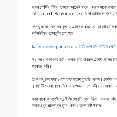
বাবার পোস্টিং দিল্লি হওয়ায় ওখানেই থাকে। মাঝে মাঝে বা
যেত। ma chele gorom sex ভোদা চোষায় মা গরম হয়
কিন্তু মায়ের যৌবনের ক্ষুধা দু একদিনে কমত না।মা ছটফট 
কম্পিউটারে চোদাচুদির গল্প পড়ে।
kajer meye panu story টাইট গুদে ডগি স্টাইল সেক্স
3x দেখে পাকা হয়ে যাই। বাসায় দূটো বাথরুম,একটা বোনের র
ব্যাবহার করি।
তখন বন্ধুদের কাছ থেকে হাত মারাটা বুঝেছি কেবল।একদিন বাথর
।প্যাণ্টি ও ব্রা নাকে দিয়ে গন্ধ শুকলাম।গন্ধটা ভাল লাগল
গন্ধ নাকে আসতেই ৬.৮ইঞি ধোনাটা ফুলে উঠল। এরপর চাটা দিলা
দিলাম।খুব ভাললাগল চুসে খেতে। বাংলা চটি ইউকে