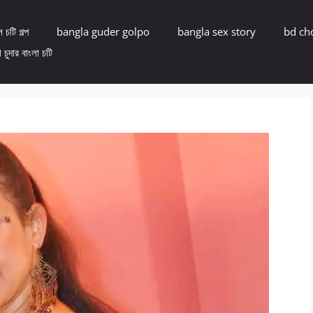
 চটি গল্প
bangla guder golpo
bangla sex story
bd ch
 চুদার বাংলা চটি