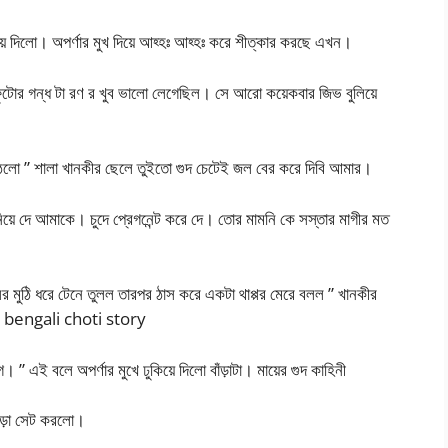
য়ে দিলো। অপর্ণার মুখ দিয়ে আহ্হঃ আহ্হঃ করে শীত্কার করছে এখন।
ুটোর গন্ধ টা রণ র খুব ভালো লেগেছিল। সে আরো কয়েকবার জিভ বুলিয়ে
়ে উঠলো ” শালা খানকীর ছেলে তুইতো গুদ চেটেই জল বের করে দিবি আমার।
িয়ে দে আমাকে। চুদে প্রেগনেন্ট করে দে। তোর মামনি কে সস্তার মাগীর মত
র মুঠি ধরে টেনে তুলল তারপর ঠাস করে একটা থাপ্পর মেরে বলল ” খানকীর
।” bengali choti story
ে। ” এই বলে অপর্ণার মুখে ঢুকিয়ে দিলো বাঁড়াটা। মায়ের গুদ কাহিনী
াঁড়া সেট করলো।