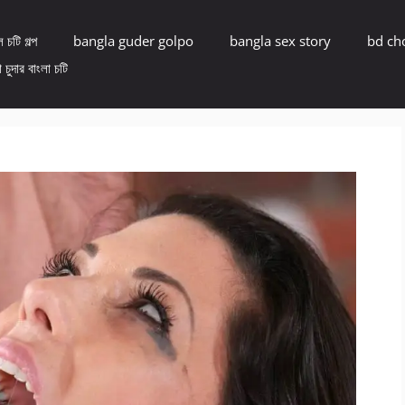
 চটি গল্প
bangla guder golpo
bangla sex story
bd ch
 চুদার বাংলা চটি