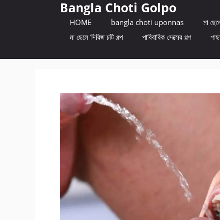
Bangla Choti Golpo
Skip
to
HOME
bangla choti uponnas
মা ছেলে
content
মা ছেলে সিরিজ চটি গল্প
পারিবারিক সেক্সের গল্প
পাছা