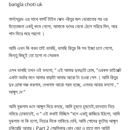
bangla choti uk
গার্লফ্রেন্ড এর সাথে ফার্স্ট টাইম সেক্স -রিতুর জল বেরোনোর পর ওর
উত্তেজনা একটু কমে গেলো, আমাকে গুদের থেকে ঠেলে সরিয়ে দিল, আর
পাস ফিরে শুয়ে পরলো ।
আমি এখন কি করব তাই ভাবছি, ভাবছি রিতুর কি সব ইচ্ছা চলে গেলো,
কিন্তু কিছুই তো হলো না সেরকম
এসব ভাবছি তখন ওই বললো, “ এই আমার দুধদুটো চোষ, ”এরকম ডাইরেক্ট
একটা অর্ডার শুনে আমার বাড়াটা আবার আরো টং হওয়া গেল । আমি রিতুর
দুধ চোষা শুরু করলাম, দেখলাম আরো গরম হচ্ছে, এসময় আবার বললো , “
আঙ্গুল দে ”
আমি বুঝলাম গুদে আঙ্গুল দিয়ে বলছে, আমি চুষতে চুষতেই,ডানহাত নিচে
নমিয়ে ঢোকাতেই, ও “ এই কথাই দিচ্ছিস ”বলে একটু ঝাজিয়ে উঠলো, আমি
বুঝলাম না কি হলো, নিচের দিকে তাকিয়ে দেখি, আমি পোদের ফুটোয় আঙ্গুল
ঢুকিয়েছি আবার। Part 2 প্রেমিকার ধোন খেচা ও হাতে মাল আউট