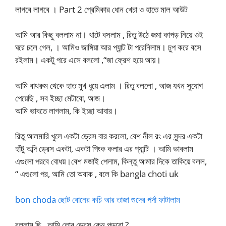
লাগবে লাগবে । Part 2 প্রেমিকার ধোন খেচা ও হাতে মাল আউট
আমি আর কিছু বললাম না। খাটে বসলাম , রিতু উঠে জমা কাপড় নিয়ে ওই
ঘরে চলে গেল, । আমিও জাঙ্গিয়া আর প্যান্ট টা পরেনিলাম। চুপ করে বসে
রইলাম। একটু পরে এসে বললো ,“জা ফ্রেশ হয়ে আয়।
আমি বাথরুম থেকে হাত মুখ ধুয়ে এলাম । রিতু বললো , আজ যখন সুযোগ
পেয়েছি , সব ইচ্ছা মেটাবো, আজ।
আমি ভাবতে লাগলাম, কি ইচ্ছা আবার।
রিতু আলমারি খুলে একটা ড্রেস বার করলো, বেশ নীল রং এর সুন্দর একটা
হাঁটু অব্দি ড্রেস একটা, একটা পিংক কলার এর প্যান্টি । আমি ভাবলাম
এগুলো পরবে বোধয়।বেশ মজাই পেলাম, কিন্তু আমার দিকে তাকিয়ে বলল,
“ এগুলো পর, আমি তো অবাক , বলে কি bangla choti uk
bon choda ছোট বোনের কচি আর তাজা গুদের পর্দা ফাটালাম
বললাম ছি , আমি তোর ড্রেস কেন পড়বো ?