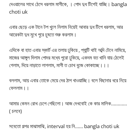
দেওয়ালের সাথে ঠেসে ধরলাম মাগীকে, । পোদ দুধ টিপেই যাচ্ছি। bangla
choti uk
এবার ছেড়ে এক টানে টপ খুলে নিলাম নিয়েই আবার দুধ টিপে ধরলাম, আর
আরেকটা দুধ মুখে পুরে চুষতে শুরু করলাম।
এদিকে বা হাত এবার স্কার্ট এর তলায় ঢুকিয়ে , প্যান্টি থাই অব্দি টেনে নামিয়ে,
মাজের আঙ্গুল দিলাম পোদর মধ্যে পুরো ঢুকিয়ে, একদম যত খানি যায় ঠেলেই
গেলাম, দিয়ে নাড়াতে লাগলাম, মাগী ত চোখ বুজে কোকাচ্ছে।।।
বললাম, আয় এবার তোকে মেয়ে দের ঠাপ খাওয়াচ্ছি। বলে বিছানার ধরে নিয়ে
ফেললাম।।
আমার কেমন রোখ চেপে গেছিলো। আজ দেখবোই কে কার মালিক…………
( চলবে)
সবেতো গল্পর মাঝামাঝি, interval হয় নি…… bangla choti uk