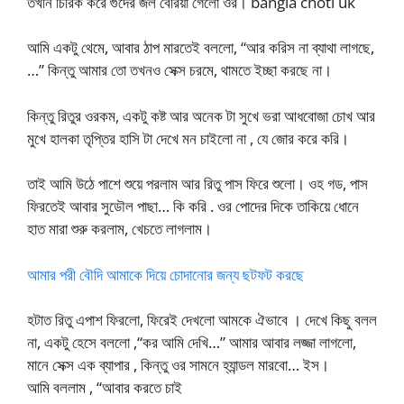
তখনি চিরিক করে গুদের জল বেরিয়া গেলো ওর। bangla choti uk
আমি একটু থেমে, আবার ঠাপ মারতেই বললো, “আর করিস না ব্যাথা লাগছে,
…” কিন্তু আমার তো তখনও সেক্স চরমে, থামতে ইচ্ছা করছে না।
কিন্তু রিতুর ওরকম, একটু কষ্ট আর অনেক টা সুখে ভরা আধবোজা চোখ আর
মুখে হালকা তৃপ্তির হাসি টা দেখে মন চাইলো না , যে জোর করে করি।
তাই আমি উঠে পাশে শুয়ে পরলাম আর রিতু পাস ফিরে শুলো। ওহ গড, পাস
ফিরতেই আবার সুডৌল পাছা… কি করি . ওর পোদের দিকে তাকিয়ে ধোনে
হাত মারা শুরু করলাম, খেচতে লাগলাম।
আমার পরী বৌদি আমাকে দিয়ে চোদানোর জন্য ছটফট করছে
হটাত রিতু এপাশ ফিরলো, ফিরেই দেখলো আমকে ঐভাবে । দেখে কিছু বলল
না, একটু হেসে বললো ,“কর আমি দেখি…” আমার আবার লজ্জা লাগলো,
মানে সেক্স এক ব্যাপার , কিন্তু ওর সামনে হ্যান্ডল মারবো… ইস।
আমি বললাম , “আবার করতে চাই