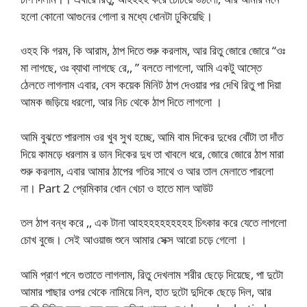
হলো কোনো আগুনের গোলা র মধ্যে ধোনটা ঢুকিয়েছি।
ওহহ কি গরম, কি আরাম, ঠাপ দিতে শুরু করলাম, আর রিতু জোরে জোরে “ওঃ
মা লাগছে, ওঃ ব্যাথা লাগছে রে,, ” বলতে লাগলো, আমি একটু আস্তে
ঠেলতে লাগলাম এবার, বেস কয়েক মিনিট ঠাপ দেওয়ার পর দেখি রিতু পা দিয়া
আমক জড়িয়ে ধরলো, আর নিচ থেকে ঠাপ দিতে লাগলো ।
আমি বুঝতে পারলাম ওর খুব সুখ হচ্ছে, আমি বাম দিকের দুধের বোঁটা তা দাঁত
দিয়ে কামড়ে ধরলাম র ডান দিকের দুধ তা খাবলে ধরে, জোরে জোরে ঠাপ মারা
শুরু করলাম, এবার আমার ঠাপের গতির সাথে ও আর তাল মেলাতে পারলো
না। Part 2 প্রেমিকার ধোন খেচা ও হাতে মাল আউট
তল ঠাপ বন্ধ করে ,, এক টানা আহহহহহহহহহহ চিৎকার করে যেতে লাগলো
চোখ বুজে। সেই আওয়াজ শুনে আমার সেক্স আরো চড়ে গেলো ।
আমি প্রাণ পনে গুতাতে লাগলাম, রিতু দেখলাম শরীর ছেড়ে দিয়েছে, পা দুটো
আমার পাছার ওপর থেকে নামিয়ে নিল, হাত দুটো দুদিকে ছেড়ে দিল, আর