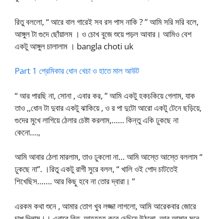
রিতু বললো, “ আরে বাল গারেই সব রস পাস নাকি ? ” আমি সরি সরি বলে,
আঙ্গুল টা গুদে ছোঁয়ালম । ও চোখ বুজে শুয়ে পড়ল আবার। আমিও বেশ
একটু আঙ্গুল চালালাম । bangla choti uk
Part 1 প্রেমিকার ধোন খেচা ও হাতে মাল আউট
“ আর পারছি না, সোনা , এবার কর, ” আমি একটু হকচকিয়ে গেলাম, যাক
তাও ,,ধোন টা দুবার একটু ঝাকিয়ে , ও র পা দুটো আরো একটু টেনে ছড়িয়ে,
গুদের মুখে লাগিয়ে ঠেলার চেষ্টা করলাম,…… কিন্তু একি ঢুকছে না
কেনো….,
আমি আবার ঠেলা মারলাম, তাও ঢুকলো না… আমি আস্তে আস্তে বললাম “
ঢুকছে না”. ।রিতু একটু রাগী সুরে বলল, “ খালি ওই পোদ চাটতেই
শিখেছিস……. আর কিছু হবে না তোর দ্বারা। ”
এরকম কথা শুনে , আমার তোগ খুব লজ্জা লাগলো, আমি আরেকবার জোরে
চাপ দিলাম।। এবারে রিতু, আহহহহ করে চেচিয়ে উঠলো, আর আমার মনে