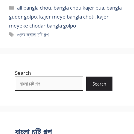
Categories
all bangla choti
,
bangla choti kajer bua
,
bangla
guder golpo
,
kajer meye bangla choti
,
kajer
meyeke chodar bangla golpo
Tags
গুদের জ্বালা চটি গল্প
Search
Search
বাংলা চটি গল্প