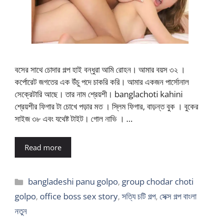
বসের সাথে চোদার গল্প হাই বন্ধুরা আমি রোহন। আমার বয়স ৩২ ।
কর্পোরেট জগতের এক উঁচু পদে চাকরি করি। আমার একজন পার্সোনাল
সেক্রেটারি আছে। তার নাম শ্রেয়শী। banglachoti kahini
শ্রেয়শীর ফিগার টা চোখে পড়ার মত । স্লিম ফিগার, বাড়ন্ত বুক । বুকের
সাইজ ৩৮ এবং যথেষ্ট টাইট। গোল নাভি । …
Read more
Categories
bangladeshi panu golpo
,
group chodar choti
golpo
,
office boss sex story
,
সত্যি চটি গল্প
,
সেক্স গল্প বাংলা
নতুন