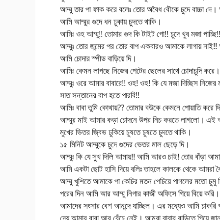
আম্মু তার পা ফাক করে বলেঃ তোর অবৈধ বৌকে চুদে বাচ্চা 
আমি আম্মুর গুদে ধন ঢুকায় চুদতে থাকি।
আমিঃ ওহ আম্মু!! তোমার গুদ কি টাইট গো!! চুদে খুব মজা পাচ্ছি!
আম্মুঃ তোর জন্মের পর তোর বাপ একবারও আমাকে লাগায় নাই!! অ
আমি চোদার স্পীড বাড়িয়ে দি।
আমিঃ কেমন লাগছে নিজের পেটের ছেলের সাথে চোদাচুদি করে।
আম্মুঃ ওরে আমার বাবারে!! ওহ! ওহ! কি যে মজা দিচ্ছিস নিজের
সাত সন্তানের বাপ হতে পারবি!!
আমিঃ বাবা তুমি কোথায়?? তোমার বউকে কেমনে পোয়াতি করে দিচ্
আম্মুর মাই আমার কড়া চোদনে উপর নিচ করতে লাগলো। এই অবস
মুখের ভিতর জ্বিভ ঢুকিয়ে চুষতে চুষতে চুদতে থাকি।
১৫ মিনিট আম্মুকে চুদে গুদের ভেতর মাল ছেড়ে দি।
আম্মুঃ কি যে সুখ দিলি আমায়!! আমি আরও চাই! তোর বাঁড়া আ
আমি একটা ছোট হাসি দিয়ে বলিঃ তাহলে কালকে থেকে আমরা বৈধ
আম্মু খুশিতে আমাকে পা কেচির মতন পেচিয়ে পাগলের মতো চুম
পরের দিন আমি আর আম্মু নিগার কাজী অফিসে গিয়ে বিয়ে করি।
আমাদের সংসার বেশ আনন্দে যাচ্ছিল। এর মধ্যেও আমি চাকরি 
দেয় আমার বাবা আর বেঁচে নেই। আমরা বাবার বাড়িতে গিয়ে জা