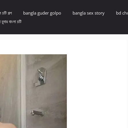
 চটি গল্প
bangla guder golpo
bangla sex story
bd ch
 চুদার বাংলা চটি