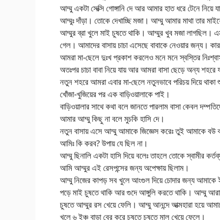
আম্মু একটা সেক্সি গোঙ্গানি দে আর আমার হাত ধরে টেনে নিয়ে 
আম্মুঃ দাঁড়া। তোকে দেখাচ্ছি মজা। আম্মু আমার মাথা তার মা
আম্মুর ব্রা খুলে মাই চুষতে থাকি। আম্মুর খুব মজা লাগছিল
গেল। আমাদের বাসায় চাচা এসেছে বাবাকে নেওয়ার জন্য। কারণ
আমরা মা-ছেলে দুঃখ প্রকাশ করলেও মনে মনে স্বস্তির নিঃশ্ব
অতঃপর চাচা বাবা নিয়ে যায় আর আমরা বাসা ছেড়ে অন্য শহরে
নতুন শহরে আমরা এবার মা-ছেলে নতুনভাবে পরিচয় দিয়ে থাকা শু
খোঁজা-খুজিয়ের পর এক বাড়িওয়ালাকে পাই।
বাড়িওয়ালার সাথে কথা বলে জানতে পারলাম বাসা কেবল দম্পতিদের
আমার আম্মু কিছু না বলে মুচকি হাসি দে।
নতুন বাসায় এসে আম্মু আমাকে জিজ্ঞেস করেঃ তুই আমাকে বউ 
আমিঃ কি করব? উপায় যে ছিল না।
আম্মু ছিনালি একটা হাসি দিয়ে বলেঃ তাহলে তোকে স্বামীর কর্
আমি আম্মুর এই রেসপন্সের জন্য অপেক্ষায় ছিলাম।
আম্মু নিজের কাপড় সব খুলে আংগুল দিয়ে চোদার জন্য আমাকে 
পড়ে মাই চুষতে থাকি আর গুদে আঙ্গুলি করতে থাকি। আম্মু আরাম
চুষতে আম্মুর রস খেয়ে ফেলি। আম্মু আনন্দে আত্মহারা হয়ে আমা
খুলে ৬ ইঞ্চ বাড়া বের করে চুষতে চুষতে মাল খেয়ে ফেলে।