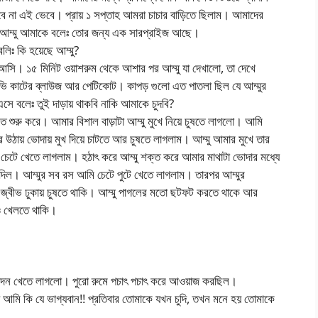
 না এই ভেবে। প্রায় ১ সপ্তাহ আমরা চাচার বাড়িতে ছিলাম। আমাদের
 আম্মু আমাকে বলেঃ তোর জন্য এক সারপ্রাইজ আছে।
বলিঃ কি হয়েছে আম্মু?
 আসি। ১৫ মিনিট ওয়াশরুম থেকে আশার পর আম্মু যা দেখালো, তা দেখে
 ভি কাটের ব্লাউজ আর পেটিকোট। কাপড় গুলো এত পাতলা ছিল যে আম্মুর
এসে বলেঃ তুই দাড়ায় থাকবি নাকি আমাকে চুদবি?
চতে শুরু করে। আমার বিশাল বাড়াটা আম্মু মুখে নিয়ে চুষতে লাগলো। আমি
 উঠায় ভোদায় মুখ দিয়ে চাটতে আর চুষতে লাগলাম। আম্মু আমার মুখে তার
ে চেটে খেতে লাগলাম। হঠাৎ করে আম্মু শক্ত করে আমার মাথাটা ভোদার মধ্যে
দিল। আম্মুর সব রস আমি চেটে পুটে খেতে লাগলাম। তারপর আম্মুর
ে জ্বীভ ঢুকায় চুষতে থাকি। আম্মু পাগলের মতো ছটফট করতে থাকে আর
ও খেলতে থাকি।
 চোদন খেতে লাগলো। পুরো রুমে পচাৎ পচাৎ করে আওয়াজ করছিল।
 আমি কি যে ভাগ্যবান!! প্রতিবার তোমাকে যখন চুদি, তখন মনে হয় তোমাকে