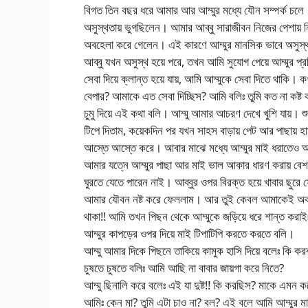
বিগত তিন বছর ধরে আমার আর আম্মুর মধ্যে যৌন সম্পর্ক 
অসুস্থতায় ভুগছিলেন। আমার আব্বু সারাজীবন নিজের পেশায়
অবহেলা করে গেলেন। এই কারণে আম্মুর মানসিক ভাবে অসুস্থ 
আব্বু যখন অসুস্থ হয়ে পরে, তখন আমি সুযোগ পেয়ে আম্মুর প্র
সেবা দিয়ে ক্লান্ত হয়ে যায়, আমি আম্মুকে সেবা দিতে থাকি। 
বেপার? আমাকে এত সেবা দিচ্ছিস? আমি বলিঃ তুমি কত না কষ্ট 
চুমু দিয়ে এই কথা বলি। আম্মু আমার আচরণ দেখে খুশি যায়। শ
টিপে দিতাম, কয়েকদিন পর যখন সাহস বাড়ায় পেট আর পাছায় হাত
আস্তে আস্তে করে। আবার মাঝে মধ্যে আম্মুর মাই ধরাতেও আপ
আমার যত্নে আম্মুর পাছা আর মাই ভাল আকার ধারণ করায় বেশ
ঘুরতে যেতে পারেন নাই। আব্বুর ওপর বিরক্ত হয়ে খাবার ছুর
আমার যৌবন নষ্ট করে ফেললাম। আর তুই কেবল আমাকেই অব
থাকা!! আমি তখন পিছন থেকে আম্মুকে জড়িয়ে ধরে শান্ত করাই
আম্মুর কাপড়ের ওপর দিয়ে মাই টিপাটিপি করতে করতে বলি।
আম্মু আমার দিকে পিছনে তাকিয়ে কামুক হাসি দিয়ে বলেঃ কি ক
চুষতে চুষতে বলিঃ আমি আছি না বাবার জায়গা করে নিতে?
আম্মু ছিনালি করে বলেঃ এই যা দুষ্ট!! কি করছিস? মাকে এমন
আমিঃ কেন মা? তুমি এটা চাও না? বল? এই বলে আমি আম্মুর মা