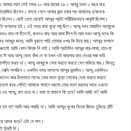
চলে। আমার বয়স সেই সময় ২০ আর মায়ের ৩৮। আব্বু তখন ২ বছর ধরে
 নিয়োজিত ছিলেন। বলতে গেলে আমার জন্ম হবার পর আমাদের দু’জনকে
ছিলেন। ছোট বেলা থেকেই আম্মুর প্রতি শারীরিকভাবে আকৃষ্ট ছিলাম।
তি অগ্রসর হই। এই সময় বাবা পুরো পঙ্গু ছিল। আম্মু যখন সারাদিন আব্বুকে
কখনও হাত-পা টিপে দি, কখনও ঘাড় আর মাথা টিপে দি আর যখন আম্মু বলেঃ কি
কর আব্বুর জন্য, আমি বুঝতে পারি তোমার ওপর কি দিয়ে যায়। আম্মুর কপালে
ুরুতেই আমি কোন রিস্ক নি নাই। আমি প্রতিদিন আম্মুর ঘাড়-মাথা, হাত-পা
 দি আর আম্মু কোন বাঁধা দে না তখন ওই জায়গায় হাত দেওয়া শুরু করি
ত্তি করত না। আম্মু আব্বুকে সেবা করতে করতে বেশ শুকিয়ে যায়। কিন্তু
 সেক্সি লাগছিল। একদিন সময় আসলো আম্মুর জন্মদিন। আম্মু একদিনও
ে ফেলেন আর চিল্লাতে লাগেঃ তোর মতন বুড়ো লোকের সেবা করতে করতে
হেলা করে গেলি!! আমাকে পাগলে ধরলো তোর মতন মরদের সাথে এখনো
ঃ ওহ আম্মু, রাগ করে না। বাবা না থাকলে কি হবে? আমি আছি না? আমি
রব বল না? আমি আর পারছি না। আমি আম্মুর মুখের ভিতর জ্বিভ ঢুকিয়ে ঠোঁট
 করে আদর করে? এটা যে পাপ।
ই চিমটি দি।