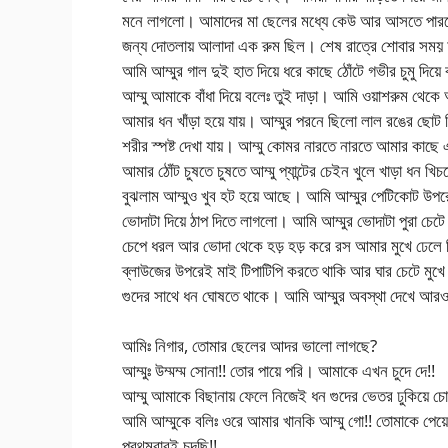
মনে লাগলো। আমাদের মা ছেলের মধ্যে কেউ আর আসতে পারবে
জন্য দোতলায় আলাদা এক রুম ছিল। শেষ রাত্রে শোবার সময়
আমি আম্মুর গাল দুই হাত দিয়ে ধরে কাছে ঠোঁটে গভীর চুমু দিয়ে 
আম্মু আমাকে বাঁধা দিয়ে বলেঃ তুই দাড়া। আমি ওয়াশরুম থেকে
আমার ধন খাঁড়া হয়ে যায়। আম্মুর পরনে ছিলো লাল রঙের ছোট
শরীর স্পষ্ট দেখা যায়। আম্মু কোমর নারতে নারতে আমার কাছে 
আমার ঠোঁট চুষতে চুষতে আম্মু প্যান্টের চেইন খুলে খাড়া ধন খি
বুঝলাম আম্মুও খুব হট হয়ে আছে। আমি আম্মুর পেটিকোট উপরে
ভোদাটা দিয়ে ঠাপ দিতে লাগলো। আমি আম্মুর ভোদাটা পুরা চেট
চেপে ধরল আর ভোদা থেকে হড় হড় করে রস আমার মুখে ঢেলে 
ব্লাউজের উপরেই মাই টিপাটিপি করতে থাকি আর ঘার চেটে মুখ
গুদের সাথে ধন ঘোষতে থাকে। আমি আম্মুর অবস্থা দেখে আর
আমিঃ নিগার, তোমার ছেলের আদর ভালো লাগছে?
আম্মুঃ উম্মম্ম সোনা!! তোর পায়ে পরি। আমাকে এখন চুদে দে!!
আম্মু আমাকে বিছানায় ফেলে নিজেই ধন গুদের ভেতর ঢুকিয়ে
আমি আম্মুকে বলিঃ ওরে আমার খানকি আম্মু গো!! তোমাকে পেয়ে
প্রথমবারই চুদছি!!