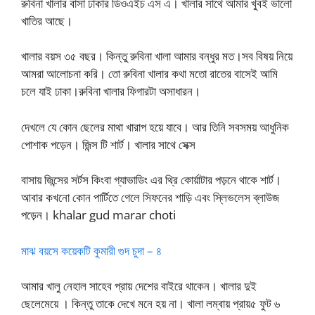
রুবিনা খালার বাসা ঢাকার ডিওএইচ এস এ। খালার সাথে আমার খুবই ভালো
খাতির আছে।
খালার বয়স ৩৫ বছর। কিন্তু রুবিনা খালা আমার বন্ধুর মত।সব বিষয় নিয়ে
আমরা আলোচনা করি। তো রুবিনা খালার কথা মতো রাতের বাসেই আমি
চলে যাই ঢাকা।রুবিনা খালার ফিগারটা অসাধারন।
দেখলে যে কোন ছেলের মাথা খারাপ হয়ে যাবে। আর তিনি সবসময় আধুনিক
পোশাক পড়েন। জিন্স টি শার্ট। খালার সাথে সেক্স
বাসায় জিন্সের সর্টস কিংবা গ্যাভাডিং এর থ্রি কোর্য়াটার পড়নে থাকে শার্ট।
আবার কখনো কোন পার্টিতে গেলে সিফনের শাড়ি এবং স্লিভলেস ব্লাউজ
পড়েন। khalar gud marar choti
মাঝ বয়সে কয়েকটি কুমারী গুদ চুদা – ৪
আমার খালু নেহাল সাহেব প্রায় দেশের বাইরে থাকেন। খালার দুই
ছেলেমেয়ে । কিন্তু তাকে দেখে মনে হয় না। খালা লম্বায় প্রায়৫ ফুট ৬