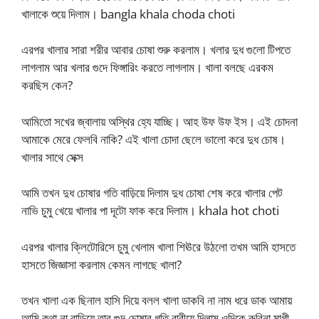
খালাকে শুয়ে দিলাম। bangla khala choda choti
এরপর খালার সারা শরীর আবার চোষা শুরু করলাম। খলার দুধ গুলো টিপতে
লাগলাম আর খলার গুদে ফিঙ্গারিং করতে লাগলাম। খালা বলছে এরকম
করছিস কেন?
আমিতো সখের জ্বালায় অস্থির হ্যে যাচ্ছি। আহ উফ উফ ইস। এই চোদনা
আমাকে মেরে ফেলবি নাকি? এই খালা চোদা ছেলে ভালো করে দুধ চোষ।
খালার সাথে সেক্স
আমি তখন দুধ চোষার গতি বাড়িয়ে দিলাম দুধ চোষা শেষ করে খালার পেট
নাভি চুমু খেয়ে খালার পা দূটো ফাক করে দিলাম। khala hot choti
এরপর খালার ক্লিটোরিসে চুমু খেলাম খালা শিঊরে উঠলো তখম আমি হাসতে
হাসতে জিজ্ঞাসা করলাম কেমন লাগছে খালা?
তখন খালা এক ছিনাল হাসি দিয়ে বলল খালা ডাকবি না নাম ধরে ডাক আমায়
আমি কথা না বাড়িয়ে তার গুদ চোষার গতি বারীয়ে দিলাম ওদিকে রুবিনা মাগী