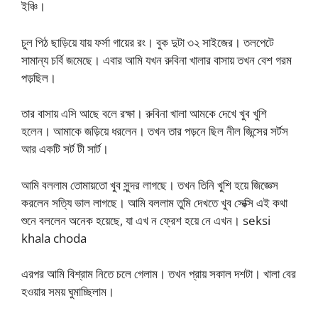
ইঞ্চি।
চুল পিঠ ছাড়িয়ে যায় ফর্সা গায়ের রং। বুক দুটা ৩২ সাইজের। তলপেটে
সামান্য চর্বি জমেছে। এবার আমি যখন রুবিনা খালার বাসায় তখন বেশ গরম
পড়ছিল।
তার বাসায় এসি আছে বলে রক্ষা। রুবিনা খালা আমকে দেখে খুব খুশি
হলেন। আমাকে জড়িয়ে ধরলেন। তখন তার পড়নে ছিল নীল জিন্সের সর্টস
আর একটি সর্ট টী সার্ট।
আমি বললাম তোমায়তো খুব সুন্দর লাগছে। তখন তিনি খুশি হয়ে জিজ্ঞেস
করলেন সত্যি ভাল লাগছে। আমি বললাম তুমি দেখতে খুব সেক্সি এই কথা
শুনে বললেন অনেক হয়েছে, যা এখ ন ফ্রেশ হয়ে নে এখন। seksi
khala choda
এরপর আমি বিশ্রাম নিতে চলে গেলাম। তখন প্রায় সকাল দশটা। খালা বের
হওয়ার সময় ঘুমাচ্ছিলাম।