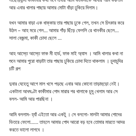
আর এবার খালার পাছায় আমার মোটা বাঁড়া ঢুকিয়ে দিলাম।
যখন আমার বাড়া এক ধাক্কায় তার পাছায় ঢুকে গেল, তখন সে চিৎকার করে
উঠল – আহ মরে গেল… আমার গাঁড় ছিঁড়ে ফেললি রে খানকীর ছেলে…
সালা বেজন্মা, কাকী চোদা ছেলে …
আহ আস্তে আস্তে ফাক মী হার্ড, ফাক মাই অ্যাস । আমি খালার কথা না
শুনে আমার পুরো বাড়াটা তার পাছায় ঢুকিয়ে চোদা দিতে থাকলাম । চুদাচুদির
চটি গল্প
দুবার যেহেতু আগে মাল খসে পড়ছে এবার আর কোনো তাড়াহুড়ো নেই।
একটানা আধঘণ্টা কাকীমার পোদ মারার পর খালাকে চুমু খেলাম আর সে
বলল- আমি আর পারছিনা ।
আমি বললাম- হ্যাঁ এইতো আর একটু । সে বললো- মালটা আমার পোদের
ভিতরে ফেলো…… তাহলে আমার পোদ আরো বড় হবে তোমার মারতে আদর
করতে ভালো লাগবে ।