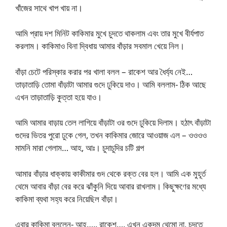
খাঁজের সাথে খাপ খায় না।
আমি প্রায় দশ মিনিট কাকিমার মুখে চুদতে থাকলাম এবং তার মুখে বীর্যপাত
করলাম। কাকিমাও বিনা দ্বিধায় আমার বাঁড়ার সবমাল খেয়ে নিল।
বাঁড়া চেটে পরিস্কার করার পর খালা বলল – রাকেশ আর ধৈর্য্য নেই…
তাড়াতাড়ি তোমা বাঁড়াটা আমার গুদে ঢুকিয়ে দাও। আমি বললাম- ঠিক আছে
এখন তাড়াতাড়ি কুত্তা হয়ে যাও।
আমি আমার বাড়ায় তেল লাগিয়ে বাঁড়াটা ওর গুদে ঢুকিয়ে দিলাম। হঠাৎ বাঁড়াটা
গুদের ভিতর পুরো ঢুকে গেল, তখন কাকিমার জোরে আওয়াজ এল – ওওওও
মামনি মারা গেলাম… আহ, আঃ। চুদাচুদির চটি গল্প
আমার বাঁড়ার ধাক্কায় কাকীমার গুদ থেকে রক্ত বের হল। আমি এক মুহূর্ত
থেমে আবার বাঁড়া বের করে ঝাঁকুনি দিয়ে আবার রাখলাম। কিছুক্ষণের মধ্যে
কাকিমা ব্যথা সহ্য করে নিয়েছিল বাঁড়া।
এবার কাকিমা বললেন- আহ….. রাকেশ…. এখন একদম থেমো না, চুদতে