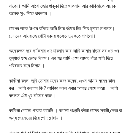
থাকো। আমি আরো জোর ধাক্কা দিতে থাকলাম আর কাকিমাকে অনেক
অনেক সুখ দিতে থাকলাম ।
তারপর তাকে উপরে বসিয়ে আমি নিচে শুইয়ে নিচ দিয়ে চুদতে লাগলাম।
চোদনের আওয়াজে গোটা ঘরময় ফচফচ শব্দ হতে লাগলো।
অনেকক্ষন ধরে কাকিমার গুদ মারলাম আর আমি আমার বাঁড়ার সব গুড় ওর
তৃষ্ণার্ত গুদে ছেড়ে দিলাম। এর পর আমি এসে আমার বাঁড়া পানি দিয়ে
পরিষ্কার করে নিলাম ।
কাকীমা বলল- তুমি তোমার মনের কাজ করেছ, এখন আমার মনের কাজ
কর। আমি বললাম কি ? কাকিমা বলল এবার আমার পোদে করো । আমি
বললাম এটা খুব কষ্টকর কাজ ।
কাকিমা কোনো পরোয়া করেনি । বললো পাঞ্জাবি বউরা তাদের স্বামী,দেবর বা
অন্য ছেলেদের দিয়ে পোদ চোদায় ।
নাছোড়বান্দা কাকীমার কথা শুনে এবার আমি কাকিমাকে আবার গরম করলাম