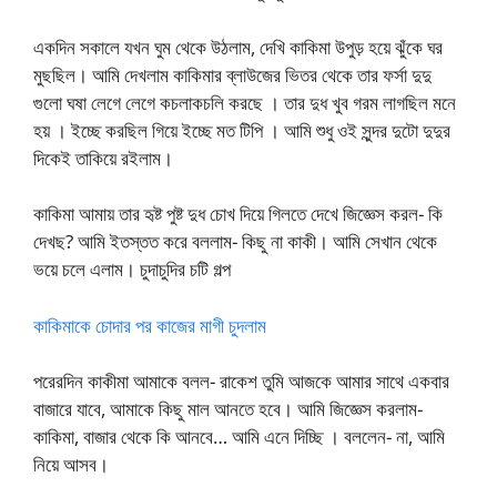
একদিন সকালে যখন ঘুম থেকে উঠলাম, দেখি কাকিমা উপুড় হয়ে ঝুঁকে ঘর
মুছছিল। আমি দেখলাম কাকিমার ব্লাউজের ভিতর থেকে তার ফর্সা দুদু
গুলো ঘষা লেগে লেগে কচলাকচলি করছে । তার দুধ খুব গরম লাগছিল মনে
হয় । ইচ্ছে করছিল গিয়ে ইচ্ছে মত টিপি । আমি শুধু ওই সুন্দর দুটো দুদুর
দিকেই তাকিয়ে রইলাম।
কাকিমা আমায় তার হৃষ্ট পুষ্ট দুধ চোখ দিয়ে গিলতে দেখে জিজ্ঞেস করল- কি
দেখছ? আমি ইতস্তত করে বললাম- কিছু না কাকী। আমি সেখান থেকে
ভয়ে চলে এলাম। চুদাচুদির চটি গল্প
কাকিমাকে চোদার পর কাজের মাগী চুদলাম
পরেরদিন কাকীমা আমাকে বলল- রাকেশ তুমি আজকে আমার সাথে একবার
বাজারে যাবে, আমাকে কিছু মাল আনতে হবে। আমি জিজ্ঞেস করলাম-
কাকিমা, বাজার থেকে কি আনবে… আমি এনে দিচ্ছি । বললেন- না, আমি
নিয়ে আসব।