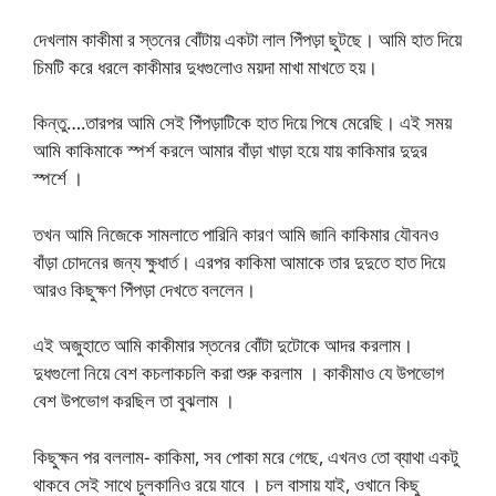
দেখলাম কাকীমা র স্তনের বোঁটায় একটা লাল পিঁপড়া ছুটছে। আমি হাত দিয়ে
চিমটি করে ধরলে কাকীমার দুধগুলোও ময়দা মাখা মাখতে হয়।
কিন্তু….তারপর আমি সেই পিঁপড়াটিকে হাত দিয়ে পিষে মেরেছি। এই সময়
আমি কাকিমাকে স্পর্শ করলে আমার বাঁড়া খাড়া হয়ে যায় কাকিমার দুদুর
স্পর্শে ।
তখন আমি নিজেকে সামলাতে পারিনি কারণ আমি জানি কাকিমার যৌবনও
বাঁড়া চোদনের জন্য ক্ষুধার্ত। এরপর কাকিমা আমাকে তার দুদুতে হাত দিয়ে
আরও কিছুক্ষণ পিঁপড়া দেখতে বললেন।
এই অজুহাতে আমি কাকীমার স্তনের বোঁটা দুটোকে আদর করলাম।
দুধগুলো নিয়ে বেশ কচলাকচলি করা শুরু করলাম । কাকীমাও যে উপভোগ
বেশ উপভোগ করছিল তা বুঝলাম ।
কিছুক্ষন পর বললাম- কাকিমা, সব পোকা মরে গেছে, এখনও তো ব্যাথা একটু
থাকবে সেই সাথে চুলকানিও রয়ে যাবে । চল বাসায় যাই, ওখানে কিছু