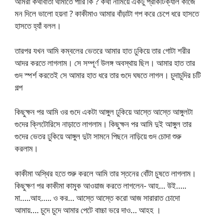
আমরা কথাবার্তা থামাতে পারি কি ? কথা নামিয়ে একটু প্রাকটিক্যাল কাজে
মন দিলে ভালো হয়না ? কাকীমাও আমার বাঁড়াটা গপ করে চেপে ধরে হাসতে
হাসতে হ্যাঁ বলল।
তারপর যখন আমি কম্বলের ভেতরে আমার হাত ঢুকিয়ে তার গোটা শরীর
আদর করতে লাগলাম। সে সম্পূর্ণ উলঙ্গ অবস্থায় ছিল। আমার হাত তার
গুদ স্পর্শ করতেই সে আমার হাত ধরে তার গুদে ঘষতে লাগল। চুদাচুদির চটি
গল্প
কিছুক্ষন পর আমি ওর গুদে একটা আঙ্গুল ঢুকিয়ে আস্তে আস্তে আঙ্গুলটা
গুদের ক্লিটোরিসে নাড়াতে লাগলাম। কিছুক্ষন পর আমি দুই আঙ্গুল তার
গুদের ভেতর ঢুকিয়ে আঙ্গুল দুটা সামনে পিছনে নাড়িয়ে গুদ চোদা শুরু
করলাম।
কাকীমা অস্থির হতে শুরু করলে আমি তার স্তনের বোঁটা চুষতে লাগলাম।
কিছুক্ষণ পর কাকীমা কামুক আওয়াজ করতে লাগলেন- আহ… উই…..
মা…..আহ….. ও কর… আস্তে আস্তে করো আজ সারারাত চোদো
আমায়…. চুদে চুদে আমার পেটে বাচ্চা ভরে দাও… আহহ ।