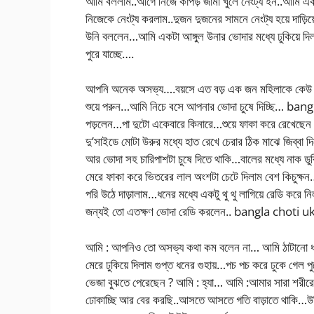
আমি বললাম..আগে নিজে কাপড় জামা খুলে নেংট্য হন..আমি একা ন
নিজেকে নেংট্য করলাম..দুজন দুজনের সামনে নেংট্য হয়ে দাড
উনি বললেন…আমি একটা আঙ্গুল উনার ভোদার মধ্যে ঢুকিয়ে 
পুরে যাচ্ছে….
আপনি অনেক অসভ্য….বয়সে এত বড় এক জন মহিলাকে কেউ 
শুয়ে পরুন…আমি নিচে বসে আপনার ভোদা চুষে দিচ্ছি… bang
পড়লেন…পা দুটো একেবারে কিনারে…শুয়ে ফাকা করে রেখেছেন য
দু’সাইডে মোটা উরুর মধ্যে হাত রেখে চেরার ঠিক মাঝে জিব্বা দি
আর ভোদা সহ চারিপাশটা চুষে দিতে থাকি…বালের মধ্যে নাক ডুবিয
মেরে ফাকা করে ভিতরের লাল অংশটা চেটে দিলাম বেশ কিচুক্ষ
পরি উঠে দাড়ালাম…ধনের মধ্যে একটু থু থু লাগিয়ে রেডি কর
জন্যই তো এতক্ষণ ভোদা রেডি করলেন.. bangla choti u
আমি : আপনিও তো অসভ্য কথা কম বলেন না… আমি ঠাটানো ধন ন
মেরে ঢুকিয়ে দিলাম গুপ্ত ধনের গুহায়…পচ পচ করে ঢুকে গেল প
ভেজা বুঝতে পেরেছেন ? আমি : হ্যা… আমি :আমার সারা শরী
ঢোকাচ্ছি আর বের করছি..আসতে আসতে গতি বাড়াতে থাকি…উন