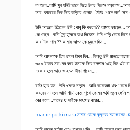
বাধছেন..আমি খুব ঘনিষ্ট ভাবে গিয়ে উনার পিছনে দাড়ালাম…আম
আর কোমরের দিক দিয়ে জড়িয়ে ধরলাম.. টাইট পোদে হার্ড সেক
উনি আতকে উঠলেন উনি : বাবু কি করেন?? আমায় ছাড়েন… আমি
রেখেছেন…বাকি টুকু তুলতে বাধা দিচ্ছেন..উনি শাড়ি কেচে নিচ
আর টাকা পান ?? আমায় আপনাকে চুদতে দিন…
আমি আপনাকে তিন ডাবল টাকা দিব… কিন্তু উনি মানতে নারাজ
৩০০ টাকার মত বের করে উনাকে দিয়ে বললাম-’এই নিন এটা 
দরকার হলে আরোও ২০০ টাকা পাবেন….
রাজি হয়ে যান…উনি থমকে দাড়ান…আমি অনেকটা ধারণা করে ন
করবেন না,বলে আমি শাড়ি কেচে পুরো কোমর অব্দি তুলে ফেলি প
বের হলো…খাজের দু সাইডে মাংসের বাহার…
mamir putki mara মামার বৌকে কুকুরের মত ভাগ্নে চ
আমি হাতের মুঠোয় রেখে চাপতে থাকি…..আমি হালকা করে পাছা