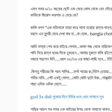
এমন সময় ৯/১০ বছরের ছোট এক মেয়ে কোথ থেকে যেন দৌড়ে
কাকিকে জিগ্গেস করলাম এ মেয়ে কে?
কাকি বলল “এক মহিলাকে ভাড়া করে আনা হয়েছে রান্না-বান্না, 
বয়সে এত সুন্দরী মেয়ে দেখা যায় না…যা হোক.. bangla cho
আমি নাস্তা শেষ করে বাইরে গেলাম…কাকা গাছ থেকে নারিকেল
পানি নিয়ে রান্না ঘরের দিকে ঢুকছেন…আমার বুঝতে বাকি রই
নজরে পড়লেন উনি…..বয়স ৩৫/৩৬ এর কাছা-কাছি হবে… টাইট 
.কিন্তু শরীরের কি গরন শালির….ফর্সা গায়ের রং,নিটল চেহা
গভীর নাভি…পেট একটু ফোলা…মোটা মোটা দুটো উরু…সাস্থ্য
পাছা এদিক ওদিক দোলে…..
gud 3x didi পুজোর দিনে দিদির গুদে ধোন লাগাতে সুখ
শাড়ির আচল সব-সময় এক মাইয়ের উপর থেকে নামানো থাকত…শ