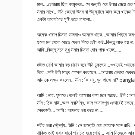
মাল….চেহারায় ছিল কামুকতা…সে জন্যই তো উনার মেয়ে এত সু
উনার সাথে…উনি কোনো উত্সব বা উনুস্থানে কাজ করে থাকেন 
একটা আকর্ষণের সৃষ্টি হতে লাগলো…
অনেক খারাপ চিন্তা-ভাবনাও আসতে থাকে…আসার পিছনে অবশ্য য
গুলো মন থেকে ঝেড়ে ফেলে দিতে চেষ্টা করি..কিন্তু লাভ হয়
আছি..কিন্তু মনে সুধু উনার চিন্তা ঘোর-পাক খাচ্ছে…..
হটাত দেখি আমার বড় চাচার ঘরে উনি ঢুকছেন…ওখানেই ওনাকে 
দিকে..দেখি উনি মাত্র গোসল করেছেন….আয়নায় চেহারা দেক
আমাকে লক্ষ্য করলেন.. উনি : কি বাবু, ঘুম পাচ্ছে না? bang
আমি : নাহ, ঘুমাতে গেলেই আপনার কথা মনে পরছে.. উনি : আম
উনি : ঠিক নাই..আজ নরসিন্ধি, কাল জামালপুর এভাবেই চলছে…
সেরকমই… আমি : আপনার ভয় করে না….
শরীর ভরা সৌন্দর্য্য.. উনি : সে জন্যেই তো মেয়েকে সঙ্গে রা
থাকিত তাই সবার সাথে পরিচিত হয়ে গেছি… আমি নিজেকে আর সা