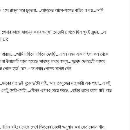
 এসে রান্না ঘরে ঢুকলো….আমাদের আসে-পাশের বাড়ির ও নয়…আমি
ধোয়ার কাজে সাহায্য করার জন্য”..মেয়েটা দেখতে ছিল খুবই সুন্দর….এ
ti uk
 পারছে….আমি দাড়িয়ে দাড়িয়ে দেখছি…এমন সময় এক মহিলা কল থেকে
লো না উনাকেই আনা হয়েছে সাহায্য করার জন্য…প্রথম দেখাতেই আমার
পোদে হার্ড সেক্স – আপনার পোদের মাপটা নেই
রা…..ডাবের মত দুই বুকে দু’টো মাই, আর তরমুজের মত ভারী এক পাছা…একটু
টা একটু মোটা-সোটা…যৌবন এখনও বেয়ে পরছে…হাটার তালে তালে মাই আর
াড়ির বাইরে থেকে দেখে ভিতরের দেহটা অনুমান করা যেত কেমন খাসা