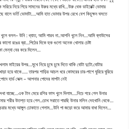
িয়ে নিয়ে গিয়ে সামনের উরুর মধ্যে রাখি…উরু থেক ডাইরেক্ট ভোদার
ছে বালে ভর্তি ভোদাটা….আমি হাত ভোদার উপর রেখে বেশ কিচুক্ষন ঘসতে
 খুলে বলল– উনি : ধ্যাত, আমি পারব না..আপনি খুলে নিন…আমি ব্লাউসের
তরে কালো রঙের ব্রা…পিঠের দিকে হুক গুলো অনেক খোলার চেষ্টা
কা মেন্যা বের করে দিলেন…
াম মাইয়ের উপর…মুখে নিয়ে চুষে চুষে দিতে থাকি বোটা দুটো.বোটার
খাড়া হয়ে থাকে….. তারপর শাড়ির আচল ধরে কোমরের চার-পাশে ঘুরিয়ে ঘুরিয়ে
 পোদে হার্ড সেক্স – আপনার পোদের মাপটা নেই
দেখা যাচ্ছে…এক টান মেরে রশির ফাস খুলে দিলাম….নিচে পরে গেল উনার
মার শরীর উতপ্ত হয়ে গেল..চোখ সরাতে পারছি উনার মলিন দেহখানি থেকে…
েরার মধ্যে আঙ্গুল ঢোকাতে গেলাম…উনি পা জড়ো করে আমায় বাধা দিলেন…