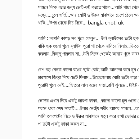
সামনে দিকে ধরার জন্য ছোট-ফট করতে থাকে…আমি পাছা থেকে সর
মধ্যে….চুলে ভর্তি…আর মোটা দু উরুর মাঝখানে চেপে ঠেসে আ
থাকি…উপর থেকে নিচ দিকে… bangla choti uk
আমি : আপনি কাপড় সব খুলে ফেলুন… উনি ব্লাউসের দুটো হুক
বাকি হুক গুলো খুলে ব্লাউস পুরো গা থেকে নামিয়ে নিলাম..ভি
করলাম..কিন্তু পারলাম না…উনি নিজে থেকেই আমায় খুলে ডাব
বেশ বড় মেন্যা,কালো রঙের দুটো বোটা,আমি আলতো করে চুম খেল
চারপাশে জিব্বা দিয়ে চেটে দিলাম…উত্তেজনায় বোটা দুটো খাড়া 
পুরোটা খুলে নেই….ভিতরে লাল রঙের সায়া..রশি ঝুলছে.. টাইট
ভোদার এখান দিয়ে একটু জায়গা ফাকা…কালো কালো চুল গুলো 
পরনে থাকা শেষ সায়াটি….উনার নেংট্য শরীর আমার সামনে…আ
আমি তলপেটের নিচে দু উরুর মাঝখানে যত্ন করে রাখা ভোদার চ
পা দুটো একটু ফাকা করুন না…