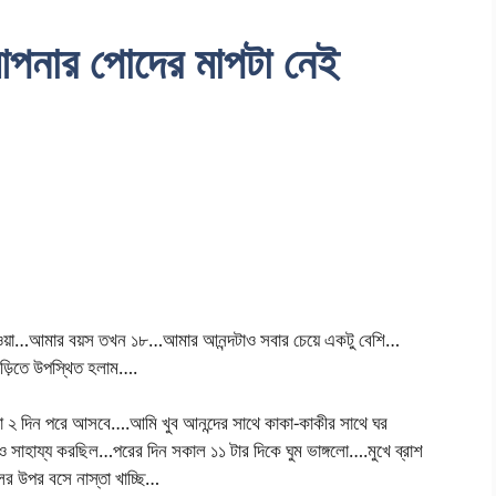
 আপনার পোদের মাপটা নেই
 যাওয়া…আমার বয়স তখন ১৮…আমার আনন্দটাও সবার চেয়ে একটু বেশি…
াড়িতে উপস্থিত হলাম….
়া ২ দিন পরে আসবে….আমি খুব আনন্দের সাথে কাকা-কাকীর সাথে ঘর
সাহায্য করছিল…পরের দিন সকাল ১১ টার দিকে ঘুম ভাঙ্গলো….মুখে ব্রাশ
লের উপর বসে নাস্তা খাচ্ছি…