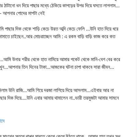
ার ঠাটানো ধন দিয়ে পাছার মধ্যে ঠেকিয়ে কাপড়ের উপর দিয়ে ঘসতে লাগলাম…
্স – আপনার পোদের মাপটা নেই
 পাছার দিক থেকে শাড়ি কেচে উরত অব্দি কেচে ফেলি …উনি হাত দিয়ে ধরে
ে নামাতে চাইছেন..আর মোচরাচ্ছেন আমি : এ রকম বাড়ি বাড়ি কাজ করে কত
…আমি উনার শরীর থেকে হাত নামিয়ে আমার পকেট থেকে মানি-বেগ বের করে
রাখুন…আপনার তিন দিনের টাকা…আজকের ঘটনা চাপা থাকবে সারা জীবন…
িলাম উনি রাজি…আমি গিয়ে দরজা লাগিয়ে দিয়ে আসলাম…এইবার আর না
াছার দিক দিয়ে….উনি এবার আমায় থামালেন না..ভারী তরমুজটা আমার সামনে
োদে
র মাংশের স্তুপে থাপ্পর মারতে কেপে কেপে উঠতে থাকে…আমার হাত তখন সুধু