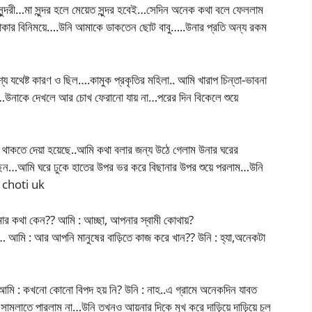
ন্দরী…মা সুন্দর হলে মেয়েত সুন্দর হবেই…সেদিন অনেক কথা বলে ফেললাম
টাকার বিনিময়ে….উনি আমাকে ডাকতেন ছোট বাবু…..উনার প্রতি অন্য রকম
থেষ্ট কারণ ও ছিল….কামুক প্রকৃতির মহিলা.. আমি খারাপ চিন্তা-ভাবনা
 না…উনাকে দেখলে আর চোখ ফেরানো যায় না…পরের দিন বিকেলে শুয়ে
থাকতে দেয়া হয়েছে..আমি কথা বলার জন্য উঠে গেলাম উনার ঘরের
ছেন…আমি ঘরে ঢুকে হাতের উপর ভর করে বিছানার উপর শুয়ে পরলাম…উনি
la choti uk
ার কথা কেন?? আমি : আচ্ছা, আপনার স্বামী কোথায়?
 আমি : আর আপনি মানুষের বাড়িতে কাজ করে খান?? উনি : হ্যা,অনেকটা
খি.. আমি : কখনো কোনো বিপদ হয় নি? উনি : নাহ..এ গ্রামে অনেকদিন যাবত
মলাতে পারলাম না…উনি তখনও আয়নার দিকে মুখ করে দাড়িয়ে দাড়িয়ে চুল