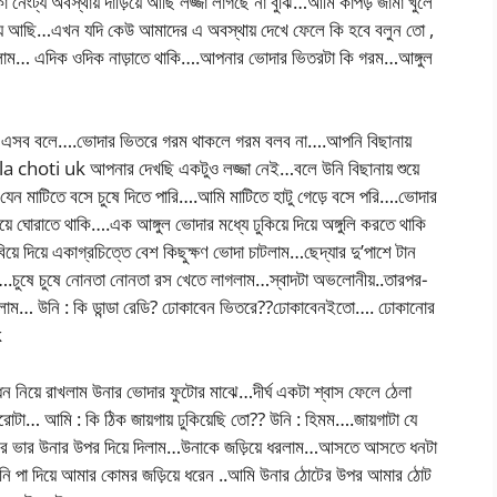
েংট্য অবস্থায় দাড়িয়ে আছি লজ্জা লাগছে না বুঝি…আমি কাপড় জামা খুলে
়িয়ে আছি…এখন যদি কেউ আমাদের এ অবস্থায় দেখে ফেলে কি হবে বলুন তো ,
দিলাম… এদিক ওদিক নাড়াতে থাকি….আপনার ভোদার ভিতরটা কি গরম…আঙ্গুল
এসব বলে….ভোদার ভিতরে গরম থাকলে গরম বলব না….আপনি বিছানায়
la choti uk আপনার দেখছি একটুও লজ্জা নেই…বলে উনি বিছানায় শুয়ে
েন মাটিতে বসে চুষে দিতে পারি….আমি মাটিতে হাটু গেড়ে বসে পরি….ভোদার
য়ে ঘোরাতে থাকি….এক আঙ্গুল ভোদার মধ্যে ঢুকিয়ে দিয়ে অঙ্গুলি করতে থাকি
়ে দিয়ে একাগ্রচিত্তে বেশ কিছুক্ষণ ভোদা চাটলাম…ছেদ্যার দু’পাশে টান
ন….চুষে চুষে নোনতা নোনতা রস খেতে লাগলাম…স্বাদটা অভলোনীয়..তারপর-
ে নিলাম… উনি : কি ডান্ডা রেডি? ঢোকাবেন ভিতরে??ঢোকাবেনইতো…. ঢোকানোর
k
িয়ে রাখলাম উনার ভোদার ফুটোর মাঝে…দীর্ঘ একটা শ্বাস ফেলে ঠেলা
ুরোটা… আমি : কি ঠিক জায়গায় ঢুকিয়েছি তো?? উনি : হিমম….জায়গাটা যে
রের ভার উনার উপর দিয়ে দিলাম…উনাকে জড়িয়ে ধরলাম…আসতে আসতে ধনটা
ি পা দিয়ে আমার কোমর জড়িয়ে ধরেন ..আমি উনার ঠোটের উপর আমার ঠোট