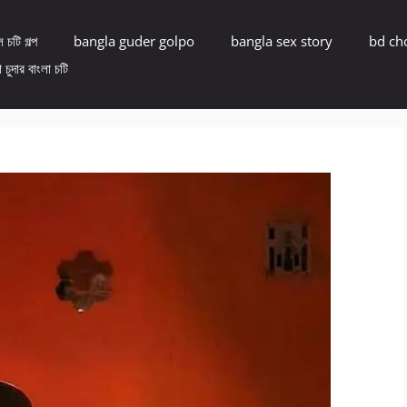
 চটি গল্প
bangla guder golpo
bangla sex story
bd ch
 চুদার বাংলা চটি