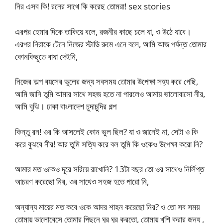
নির এসব কি! রনের সাথে কি করেছ তোমরা! sex stories
এরপর হেমার দিকে তাকিয়ে বলে, রজনীর কাছে চলে যা, ও উঠে যাবে।
এরপর নিরাকে টেনে নিজের স্টাডি রুমে এনে বলে, আমি আজ পর্যন্ত তোমার
কোনকিছুতে বাধা দেইনি,
নিজের অল্প বয়সের ভুলের জন্য সবসময় তোমার উপেক্ষা সহ্য করে গেছি,
আমি জানি তুমি আমার সাথে সহজ হতে না পারলেও আমায় ভালোবাসো নীর,
আমি বুঝি। ঢাকা বাংলাদেশ চুদাচুদির গল্প
কিন্তু রন! ওর কি আসলেই কোন ভুল ছিল? যা ও জানেই না, সেটা ও কি
করে বুঝবে নীর! আর তুমি সত্যি করে বল তুমি কি ওকেও উপেক্ষা করো নি?
আমার মত ওকেও দূরে সরিয়ে রাখোনি? 13টা বছর তো ওর সাথেও নির্লিপ্ত
আচরণ করেছো নির, ওর সাথেও সহজ হতে পারো নি,
অন্যান্য মায়ের মত কবে ওকে আদর শাহন করেছো নির? ও তো সব সময়
তোমায় ভালোবেসে তোমার পিছনে ঘুর ঘুর করতো, তোমায় খুশি করার জন্য ,