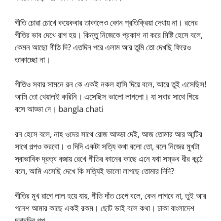
গীতি চোরা চোখে কয়েকবার তাকালেও কোন প্রতিক্রিয়া দেখায় না। রনের
গীতির ভাব দেখে রাগ হয়। কিন্তু নিজেকে প্রকাশ না করে মিষ্টি হেসে বলে,
কেমন আছো গীতি দি? এতদিন পরে এলাম আর তুমি তো দেখছি ফিরেও
তাকাচ্ছো না।
গীতিও সবার সামনে রন কে একই নকল হাসি দিয়ে বলে, আরে তুই এসেছিস!
আমি তো খেয়ালই করিনি। এসেছিস ভালো লাগলো। যা সবার সাথে গিয়ে
বসে আড্ডা দে। bangla chati
রন হেসে বলে, নাহ ওদের সাথে রোজ আড্ডা দেই, আজ তোমার আর আন্টির
সাথে গল্পও করবো। ও দিদি একটা সত্যি কথা বলো তো, বলে নিজের মুখটা
স্বাভাবিক দূরত্ব বজায় রেখে গীতির কানের কাছে এনে যথা সম্ভব ধীর কন্ঠে
বলে, আমি এসেছি দেখে কি সত্যিই ভালো লাগছে তোমার দিদি?
গীতির মুখ রাগে লাল হয়ে যায়, গীতি দাঁত চেপে বলে, কেন লাগবে না, তুই আর
গনেশ আমার কাছে একই রকম। ছোট ভাই বলে কথা। ঢাকা বাংলাদেশ
চুদাচুদির গল্প