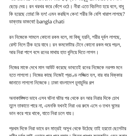
ছেড়ে দেয়। রন থরথর করে কেঁপে ওঠে। নীরা এতে বিচলিত হয়ে বলে, বাবু
কি হয়েছে তোর! কি হল! এমন করছিস কেন! শরীর কি বেশি খারাপ লাগছে?
ডাক্তার ডাকবো! bangla chati
রন নিজেকে সামলে কোনো রকম বলে, মা কিছু হয়নি, শরীর দূর্বল লাগছে,
রেস্ট নিলে ঠিক হয়ে যাবে। রন কমফোটার টেনে কোনো রকম শুয়ে পড়ল,
আর নিরা পাশে বসে রনের মাথায় হাত বুলিয়ে দিতে লাগল।
নিজের মাকে দেখে মাল আউট করেছে ভাবতেই রনের নিজেকে নরপশু মনে
হতে লাগলো। নিজের কাছে নিজেই প্রচণ্ড লজ্জিত হল, বার বার ধিক্কার
জানাতে লাগলো নিজেকে। ঢাকা বাংলাদেশ চুদাচুদির গল্প
অনাকাঙ্ক্ষিত ভাবে এসব ঘটনা ঘটার পর থেকে রন আর নিরার দিকে চোখ
তুলে তাকাতে পারে না, এমনকি যখনই নিরা ওর রুমে এসে ও তখন ঘুমের
ভান করে পরে থাকে, যাতে নিরা চলে যায়।
প্রথম দিকে নিরা ভাবে রন মাত্রই অসুখ থেকে উঠেছে তাই হয়তো ছেলেটার
শরীর দূর্বল তাই এভাবে পরে পরে ঘুমায়। কিন্তু পরপর কয়েকদিন এমন করার