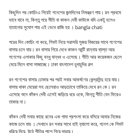
কিছুদিন পর কোচিংএ গিয়েই গনেশের জন্মদিনের নিমন্ত্রণ পায়। রন প্রথমে
ভাবে যাবে না, কিন্তু পরে গীতি বা কাকন দেবী কাউকে যদি একটু হলেও
হাতানোর সুযোগ পায় এই ভেবে রাজি হয় । bangla chati
পরের দিন কোচিং না করে, গিফট নিয়ে সরাসরি সুজয় বিজয়ের সাথে গণেশের
বাসায় চলে যায়। রন বাসায় গিয়ে দেখে কাকন আন্টি রান্নায় ব্যস্ত আর
গণেশের এলাকার কিছু বন্ধু বান্ধব ও এসেছে। গীতি আর কয়েকজন ছেলে
মেয়ে মিলে বাসা সাজাচ্ছে। ঢাকা বাংলাদেশ চুদাচুদির গল্প
রন গণেশের বাসায় ঢোকার পর পরই সবার আকর্ষণের কেন্দ্রবিন্দু হয়ে যায়।
বাসায় থাকা মেয়েরা সহ ছেলেরাও আড়চোখে তাকিয়ে দেখে রন কে। রন
এসেছে শুনে কাঁকন দেবী এসেই জড়িয়ে ধরে ওকে, কিন্তু গীতি যেন ফিরেও
তাকায় না।
কাঁকন দেবী সবার কাছে রনের এক গাদা প্রশংসা করে বসিয়ে আবার নিজের
কাজে চলে যায় । সেখানে রন সবার সাথে হাই হ্যালো করে, গনেশ কে গিফট
ধরিয়ে দিয়ে, উঠে গীতির পাশে গিয়ে দাড়ায়।