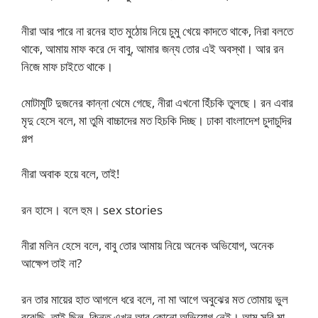
নীরা আর পারে না রনের হাত মুঠোয় নিয়ে চুমু খেয়ে কাদতে থাকে, নিরা বলতে
থাকে, আমায় মাফ করে দে বাবু, আমার জন্য তোর এই অবস্থা। আর রন
নিজে মাফ চাইতে থাকে।
মোটামুটি দুজনের কান্না থেমে গেছে, নীরা এখনো হিঁচকি তুলছে। রন এবার
মৃদু হেসে বলে, মা তুমি বাচ্চাদের মত হিচকি দিচ্ছ। ঢাকা বাংলাদেশ চুদাচুদির
গল্প
নীরা অবাক হয়ে বলে, তাই!
রন হাসে। বলে হুম। sex stories
নীরা মলিন হেসে বলে, বাবু তোর আমায় নিয়ে অনেক অভিযোগ, অনেক
আক্ষেপ তাই না?
রন তার মায়ের হাত আগলে ধরে বলে, না মা আগে অবুঝের মত তোমায় ভুল
বুঝেছি, তাই ছিল, কিন্তু এখন আর কোনো অভিযোগ নেই। আম সরি মা,