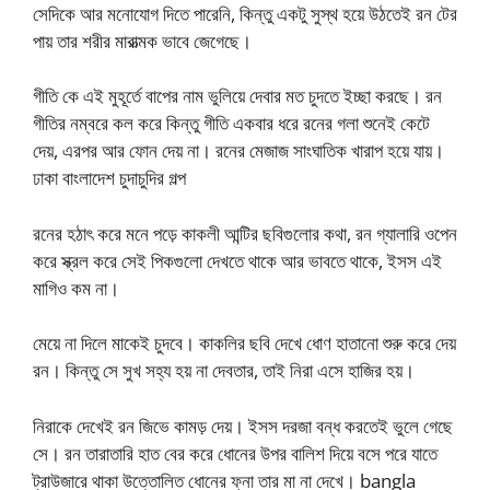
সেদিকে আর মনোযোগ দিতে পারেনি, কিন্তু একটু সুস্থ হয়ে উঠতেই রন টের
পায় তার শরীর মারাত্মক ভাবে জেগেছে।
গীতি কে এই মুহূর্তে বাপের নাম ভুলিয়ে দেবার মত চুদতে ইচ্ছা করছে। রন
গীতির নম্বরে কল করে কিন্তু গীতি একবার ধরে রনের গলা শুনেই কেটে
দেয়, এরপর আর ফোন দেয় না। রনের মেজাজ সাংঘাতিক খারাপ হয়ে যায়।
ঢাকা বাংলাদেশ চুদাচুদির গল্প
রনের হঠাৎ করে মনে পড়ে কাকলী আন্টির ছবিগুলোর কথা, রন গ্যালারি ওপেন
করে স্ক্রল করে সেই পিকগুলো দেখতে থাকে আর ভাবতে থাকে, ইসস এই
মাগিও কম না।
মেয়ে না দিলে মাকেই চুদবে। কাকলির ছবি দেখে ধোণ হাতানো শুরু করে দেয়
রন। কিন্তু সে সুখ সহ্য হয় না দেবতার, তাই নিরা এসে হাজির হয়।
নিরাকে দেখেই রন জিভে কামড় দেয়। ইসস দরজা বন্ধ করতেই ভুলে গেছে
সে। রন তারাতারি হাত বের করে ধোনের উপর বালিশ দিয়ে বসে পরে যাতে
ট্রাউজারে থাকা উত্তোলিত ধোনের ফ্না তার মা না দেখে। bangla