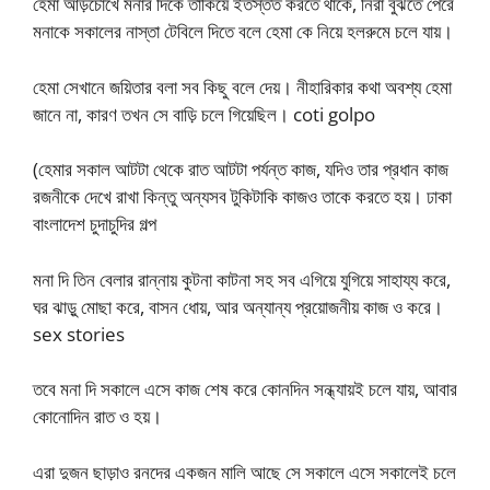
হেমা আড়চোখে মনার দিকে তাকিয়ে ইতস্তত করতে থাকে, নিরা বুঝতে পেরে
মনাকে সকালের নাস্তা টেবিলে দিতে বলে হেমা কে নিয়ে হলরুমে চলে যায়।
হেমা সেখানে জয়িতার বলা সব কিছু বলে দেয়। নীহারিকার কথা অবশ্য হেমা
জানে না, কারণ তখন সে বাড়ি চলে গিয়েছিল। coti golpo
(হেমার সকাল আটটা থেকে রাত আটটা পর্যন্ত কাজ, যদিও তার প্রধান কাজ
রজনীকে দেখে রাখা কিন্তু অন্যসব টুকিটাকি কাজও তাকে করতে হয়। ঢাকা
বাংলাদেশ চুদাচুদির গল্প
মনা দি তিন বেলার রান্নায় কুটনা কাটনা সহ সব এগিয়ে যুগিয়ে সাহায্য করে,
ঘর ঝাড়ু মোছা করে, বাসন ধোয়, আর অন্যান্য প্রয়োজনীয় কাজ ও করে।
sex stories
তবে মনা দি সকালে এসে কাজ শেষ করে কোনদিন সন্ধ্যায়ই চলে যায়, আবার
কোনোদিন রাত ও হয়।
এরা দুজন ছাড়াও রনদের একজন মালি আছে সে সকালে এসে সকালেই চলে