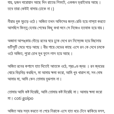
যায়, দুজন দারোয়ান আছে দিন রাতের শিফটে, একজন ড্রাইভার আছে।
তবে তারা কেউই বাসায় ঢোকে না।)
নীরার বুক মুচড়ে ওঠে। অজিত তখন অফিসের জন্য রেডি হয়ে নাস্তা করতে
আসছিল কিন্তু হেনার শেষের কিছু কথা শুনে সে নিজেও হতবাক হয়ে যায়।
অজানা আশঙ্কায় দৌড়ে রনের ঘরে ঢুকে দেখে রন নিস্তেজ হয়ে বিছানায়
গুটিসুটি মেরে পড়ে আছে। ধীর পায়ে বেডের কাছে এসে রন কে দেখে চমকে
ওঠে অজিত, পুরো চোখ মুখ ফুলে লাল হয়ে আছে।
অজিত রনের কপালে হাত দিতেই আতকে ওঠে, প্রচণ্ড জ্বর । রন জ্বরের
ঘোরে বিড়বিড় করছিল, মা আমায় ক্ষমা করো, আমি খুব খারাপ মা, সব দোষ
আমার মা, আমি কেন তোমায় বুঝলাম না।
তোমায় আমি কষ্ট দিয়েছি, আমি তোমায় কষ্ট দিয়েছি মা। আমায় ক্ষমা করো
মা। coti golpo
অজিত আর সহ্য করতে না পেরে নিরাকে এসে হাত ধরে টেনে ঝাকিয়ে বলল,