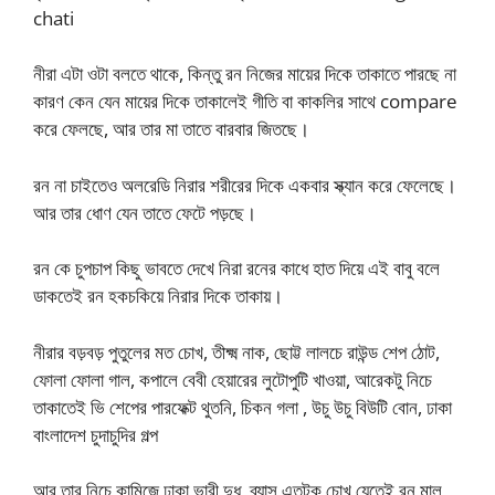
chati
নীরা এটা ওটা বলতে থাকে, কিন্তু রন নিজের মায়ের দিকে তাকাতে পারছে না
কারণ কেন যেন মায়ের দিকে তাকালেই গীতি বা কাকলির সাথে compare
করে ফেলছে, আর তার মা তাতে বারবার জিতছে।
রন না চাইতেও অলরেডি নিরার শরীরের দিকে একবার স্ক্যান করে ফেলেছে।
আর তার ধোণ যেন তাতে ফেটে পড়ছে।
রন কে চুপচাপ কিছু ভাবতে দেখে নিরা রনের কাধে হাত দিয়ে এই বাবু বলে
ডাকতেই রন হকচকিয়ে নিরার দিকে তাকায়।
নীরার বড়বড় পুতুলের মত চোখ, তীক্ষ্ম নাক, ছোট্ট লালচে রাউন্ড শেপ ঠোট,
ফোলা ফোলা গাল, কপালে বেবী হেয়ারের লুটোপুটি খাওয়া, আরেকটু নিচে
তাকাতেই ভি শেপের পারফেক্ট থুতনি, চিকন গলা , উচু উচু বিউটি বোন, ঢাকা
বাংলাদেশ চুদাচুদির গল্প
আর তার নিচে কামিজে ঢাকা ভারী দুধ, ব্যাস এতটুকু চোখ যেতেই রন মাল