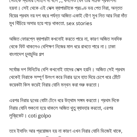
সেটাকে স্বামীর সোহাগ না বলে ;., বললেও যেন তার সঠিক প্রকাশনা
হয়না। সেই থেকে এই সেক্স ব্যাপারটাকে প্রচণ্ড ভয় পেত নিরা, অন্তত
বিয়ের প্রথম নয় দশ বছর পর্যন্ত অজিত একাই যৌণ সুখ নিত আর নিরা দাঁত
মুখ খিঁচিয়ে অসার হয়ে পড়ে থাকতো. sex stories
অজিত ফোরপ্লে ব্যাপারটা কখনোই করতে পারে না, কারণ অজিত সবদিক
থেকে ফিট থাকলেও বেশিক্ষণ নিজের মাল ধরে রাখতে পারে না। ঢাকা
বাংলাদেশ চুদাচুদির গল্প
সর্বোচ্চ দশ মিনিটের বেশি কখনোই তাদের সেক্স হয়নি। অজিত সেই প্রথম
থেকেই নিরাকে সম্পূর্ণ উলংগ করে নিরার দুধে হাত দিয়ে চেপে ধরে ঠোঁটে
কয়েকটা কিস করেই নিরার যোনি মন্থন করা শুরু করতো।
এরপর নিরার দুধের বোটা টেনে ধরে উত্থাম সঙ্গম করতো। প্রথম দিকে
নিরার যোনি শুকনো হয়ে থাকলে অজিত থুতু ব্যাবহার করতো, এরপর
লুব্রিকেট। coti golpo
তবে ইদানিং আর প্রয়োজন হয় না কারণ এখন নিরার যোনি ভিজেই থাকে,