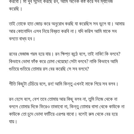
করবো। মা খুব সন্দেহ করছে রন, আমি অনেক কষ্ট করে সব ম্যানেজ
করেছি।
তাই তোকে হাত জোড় করে অনুরোধ করছি যা করেছিস সব ভুলে যা। আমায়
আর কোনোদিন এসব নিয়ে বিব্রত করবি না। যদি করিস আমি মাকে সব
বলতে বাধ্য হব।
রনের মেজাজ গরম হয়ে যায়। রন ক্ষিপ্ত কন্ঠে বলে, তাই নাকি! কি বলবে?
কিভাবে ভোদা ফাঁক করে চোদা খেয়েছো সেটা বলবে? নাকি কিভাবে আমি
গুতিয়ে গুতিয়ে তোমার রস বের করেছি সে সব বলবে?
গীতি কিছুটা চেঁচিয়ে বলে, রন! আমি কিন্তু এখনই মাকে গিয়ে সব বলব।
রন হেসে বলে, বেশ তবে তোমায় আর কিছু বলব না, তুমি নিজে থেকে না
বললে তোমার দিকে ফিরেও তাকাবো না, কিন্তু তোমার বাসা থেকে কাউকে না
কাউকে তো চুদে ভোদা ফাটিয়ে এরপর যাবো। বলেই রুম থেকে বের হয়ে
যায়।