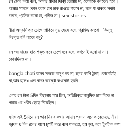
রন জোর দিয়ে বলে, আমার মাথার দিব্যি তোমায় মা, তোমাকে বলতেই হবে।
আমার সামনে কোন রকম রাখ ঢাক রাখতে পারবে না, মনে যা থাকবে সবটা
বলবে, প্রমিজ করো মা, প্লীজ মা। sex stories
নীরা অশ্রুসিক্ত চোখে তাকিয়ে মৃদু হেসে বলে, প্রমিজ বলবো। কিন্তু
বিরক্ত হবি নাতো বাবু?
রন ওর মায়ের হাত শক্ত করে চেপে ধরে বলে, কখনোই হবো না মা।
কোনদিনও না।
bangla chati রনের সহজে অসুখ হয় না, জ্বর কাশি ঠান্ডা, কোনোটাই
না,আর হলেও এত বাজে অবস্থা কখনোই হয়নি।
এবার রন টানা 5দিন বিছানায় পরে ছিল, অতিরিক্ত মানুষিক চাপ নিতে না
পারায় ওর শরীর ছেড়ে দিয়েছিল।
যদিও এই 5দিনে রন আর নিরার কথার আদান প্রদান অনেক বেড়েছে, নীরা
প্রথম দু দিন রনের পাশে চুপটি করে বসে থাকতো, হুম হ্যা, বলে টুকটাক কথা