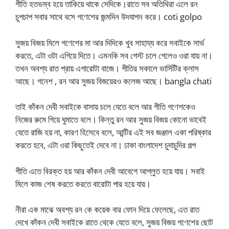
গীতি হতভম্ব হয়ে তাকিয়ে থাকে সেদিকে।রাতে সব অতিথিরা এলে রন
চুপচাপ সবার সাথে বসে গণেশের জন্মদিন উদযাপন করে। coti golpo
সুজয় বিজয় মিলে গণেশের মা আর দিদিকে খুব সাহায্য করে সবাইকে সার্ভ
করতে, এটা ওটা এগিয়ে দিতে। এমনকি সব গেস্ট চলে গেলেও ওরা যায় না।
তখন অবশ্য রাত প্রায় এগারোটা বাজে। গীতির সকালে ভার্সিটির ক্লাস
আছে। গনেশ , রন আর সুজয় বিজয়েরও কলেজ আছে। bangla chati
তাই কাঁকন দেবী সবাইকে বাসায় চলে যেতে বলে আর গীতি গণেশকেও
নিজের রুমে গিয়ে ঘুমাতে বলে। কিন্তু রন আর সুজয় বিজয় কোনো ভাবেই
যেতে রাজি হয় না, কারণ হিসেবে বলে, আন্টির এই সব জঞ্জাল একা পরিষ্কার
করতে হবে, এটা ওরা কিছুতেই দেবে না। ঢাকা বাংলাদেশ চুদাচুদির গল্প
গীতি এতে বিরক্ত হয় আর কাঁকন দেবী আবেগে আপ্লুত হয়ে যায়। সবাই
মিলে কাজ শেষ করতে করতে বারোটা পার হয়ে যায়।
নীরা এক মাঝে অবশ্য রন কে কয়েক বার ফোন দিয়ে ফেলেছে, এত রাত
দেখে কাঁকন দেবী সবাইকে রাতে থেকে যেতে বলে, সুজয় বিজয় গণেশের ছোট