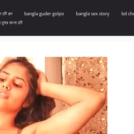
 চটি গল্প
bangla guder golpo
bangla sex story
bd ch
 চুদার বাংলা চটি