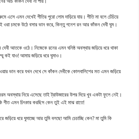
োনের আচ কাঁকন দেবী না পায়।
ে এসে এমন দেখেই গীতির পুরো লোম দাড়িয়ে যায়। গীতি মা বলে চেঁচিয়ে
 তাই ওরা চমকে উঠে বসার ভান করে, কিন্তু গনেশ রন আর কাঁকন দেবী ঘুম।
 দেবী আতকে ওঠে। নিজেকে রনের এমন ঘনিষ্ঠ অবস্থায় জড়িয়ে ধরে থাকা
ু কই যাও! আমায় জড়িয়ে ধরে ঘুমাও।
যাওয়ার ভান করে যখন দেখে সে কাঁকন দেবীকে কোলবালিশের মত এমন জড়িয়ে
ম অবস্থায় নিয়ে এসেছে তাই ট্রাউজারের উপর দিয়ে খুব একটা ফুলে নেই।
ে কি গীত এমন চিৎকার করছিস কেন তুই এই মাঝ রাতে!
 জড়িয়ে ধরে ঘুমাচ্ছে আর তুমি বলছো আমি চেচাচ্ছি কেন? মা তুমি কি
।