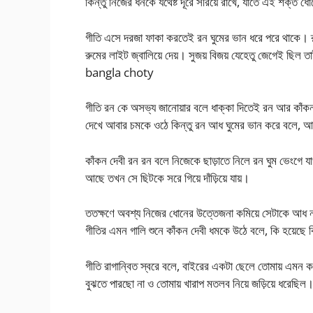
কিন্তু নিজের ধনকে যথেষ্ট দূরে সরিয়ে রাখে, যাতে এই শক্ত ধ
গীতি এসে দরজা ফাকা করতেই রন ঘুমের ভান ধরে পরে থাকে। রুম
রুমের লাইট জ্বালিয়ে দেয়। সুজয় বিজয় যেহেতু জেগেই ছিল
bangla choty
গীতি রন কে অসভ্য জানোয়ার বলে ধাক্কা দিতেই রন আর কাঁকন
দেখে আবার চমকে ওঠে কিন্তু রন আধ ঘুমের ভান করে বলে, আম্ম
কাঁকন দেবী রন রন বলে নিজেকে ছাড়াতে নিলে রন ঘুম ভেংগে 
আছে তখন সে ছিটকে সরে গিয়ে দাঁড়িয়ে যায়।
ততক্ষণে অবশ্য নিজের ধোনের উত্তেজনা কমিয়ে সেটাকে আধ নর
গীতির এমন গালি শুনে কাঁকন দেবী ধমকে উঠে বলে, কি হয়েছ
গীতি রাগান্বিত স্বরে বলে, বাইরের একটা ছেলে তোমায় এমন করে
বুঝতে পারছো না ও তোমায় খারাপ মতলব নিয়ে জড়িয়ে ধরেছিল