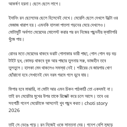
আকর্ষণ হয়না। ছেলে ছেলে লাগে।
ইদানিং রন ছেলেদের ছেলে হিসেবেই দেখে। মেয়েলি ছেলে দেখলে উল্টো ওর
মেজাজ খারাপ হয়। এমনকি হালকা পাতলা গড়নের মেয়ে দেখলেও।
মোটামুটি অর্ধশত মেয়েদের মোলেস্ট করার পর রন নিজের পছন্দনীয় ক্যাটাগরি
খুঁজে পায়।
রোনর মতে মেয়েদের থাকবে ভরাট গোলাকার ভারী পাছা, গোল গোল বড় বড়
টাইট দুধ, কোমড় থাকবে বুক আর পাছার তুলনায় সরু, ভাজহীন তবে
তুলতুলে। হালকা মেদ থাকলেও সমস্যা নেই। শরীরের যে জায়গায় ধোণ
ছোঁয়ানো হবে সেখানেই যেন নরম গরমে গলে ডুবে যায়।
ফিগার হবে মাঝারি, না মোটা আর এমন চিকন পাঠকাঠি তো একদমই না।
তাই রন মেয়েটার মুখের উপর তাকে রিজেক্ট করে চলে আসে। তবে ওর
সহপাঠী গনেশ মেয়েটাকে আসলেই খুব পছন্দ করত। choti story
2026
তাই সে ভেঙে পড়ে। রন নিজেই ওকে সান্তনা দেয়। গনেশ বেশি মুষড়ে