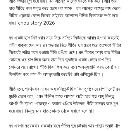
গীতি লজ্জায় চুপ হয়ে যায়। রন আস্তে আস্তে ঘষতে শুরু করে।আর তার
হাত গীতির কাধ শক্ত করে চেপে ধরা থাকে। রন আস্তে আস্তে কাধ থেকে
গীতির ওড়নাটা ফেলে দিতেই লাইটের আলোতে গীতির ক্লিভেজ স্পষ্ট হয়ে
যায়। choti story 2026
রন একটা হাত সিট ধরার নামে নিচে নামিয়ে লিটনকে আবার ইশারা করতেই
লিটন ধাক্কা দেয় আর রন ওড়নার নিচে গীতির দুধ চেপে ধরে ততক্ষণে গীতির
নিজেরই শরীর গরম হওয়ায় গীতি গুঙিয়ে ওঠে। রন নিজের অন্য হাত গীতির
কোমরে ধরে চাপ দিয়ে অন্য হাত দিয়ে দুধটাকে একটা জোরে চাপ দিয়ে
কোমরে এনে রাখে। গীতি ফিস ফিস করে বলে অসভ্যতামি করছ কেন! রন
ফিসফিস করে বলে কি অসভ্যতামী করেছি! ওটা এক্সিডেন্ট ছিল।
গীতি বলে, প্রথমবার না হয় অ্যাকসিডেন্ট ছিল কিন্তু পরে যে চাপ দিলে? রন
মুচকি হেসে বলে, এমন জিনিস হাতে আসলে অটো হয়ে যায় আপু কিন্তু
আপনি কি ব্যাথা পেয়েছেন? যেভাবে গুঙিয়ে উঠলেন! গীতি অসভ্য বলে চুপ
হয়ে যায়। কিন্তু রনর হাত কোমড় থেকে সরাতে বলে না।
রন এরপর কয়েকবার ধাক্কার বানে গীতির দুধ চটকায় আর পাছায় ড্রাই থাপ