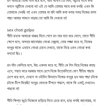
রন আবারো বোকা ভাব ধরে বলে, আর আশ্চর্য তো দিদি, আন্টির সাথে কথা
বললে আন্টিকে দেখবো না! এই যে আমি তোমার সাথে কথা বলছি এখন কি
তোমাকে দেখছি না! এখন তোমার মা যদি আমি কথা বলার সময় নিজের ডাসা
পাছা আমার সামনে নাড়ায় তো আমি কি দেখবো না!
sex choti golpo
গীতি রনকে আবারো থাপ্পড় দিতে গেলে রন তার হাত ধরে ফেলে, তাতে গীতি
ক্ষেপে বলে, অসভ্য জানোয়ার নোংরা বেজন্মা, তোর লজ্জা করে না, নিজের
বন্ধুর মাকে এভাবে নোংরা চোখে দেখতে, তাকে নিয়ে এমন নোংরা কথা
বলতে! ছিঃ।
রন দাঁত কেলিয়ে বলে, উহু একদম করে না, গীতি কে টান দিয়ে নিজের কাছে
এনে, শক্ত করে দরজার সাথে চেপে নিজে উত্থেলিতো ধোণ গীতির পাছায়
চেপে ধরে বলে, দেখলে না ওইদিন কিভাবে নিজের বন্ধুর দুধ আর পাছা চটকে
চটকে টিপে দিয়েছি! বন্ধুর বোনকে টিপতে পারলে, মাকে কি একটু দেখতেও
পারবো না!
গীতি ক্ষিপ্ত কন্ঠে নিজেকে ছড়িয়ে নিতে চেয়ে বলে, ছাড় বলছি জানোয়ার, না