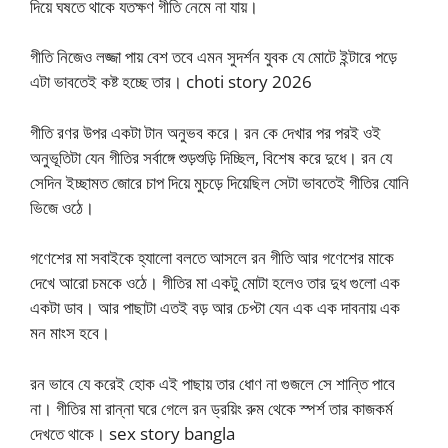
দিয়ে ঘষতে থাকে যতক্ষণ গীতি নেমে না যায়।
গীতি নিজেও লজ্জা পায় বেশ তবে এমন সুদর্শন যুবক যে মোটে ইন্টারে পড়ে
এটা ভাবতেই কষ্ট হচ্ছে তার। choti story 2026
গীতি রণর উপর একটা টান অনুভব করে। রন কে দেখার পর পরই ওই
অনুভূতিটা যেন গীতির সর্বাঙ্গে শুড়শুড়ি দিচ্ছিল, বিশেষ করে দুধে। রন যে
সেদিন ইচ্ছামত জোরে চাপ দিয়ে মুচড়ে দিয়েছিল সেটা ভাবতেই গীতির যোনি
ভিজে ওঠে।
গণেশের মা সবাইকে হ্যালো বলতে আসলে রন গীতি আর গণেশের মাকে
দেখে আরো চমকে ওঠে। গীতির মা একটু মোটা হলেও তার দুধ গুলো এক
একটা ডাব। আর পাছাটা এতই বড় আর চেপ্টা যেন এক এক দাবনায় এক
মন মাংস হবে।
রন ভাবে যে করেই হোক এই পাছায় তার ধোণ না গুজলে সে শান্তি পাবে
না। গীতির মা রান্না ঘরে গেলে রন ড্রয়িং রুম থেকে স্পর্শ তার কাজকর্ম
দেখতে থাকে। sex story bangla