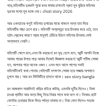
পড়ে,মহিলাটির দুধগুলি পুরো রনর মাথায় চাপতেই দ্রুত মুখ ঘুরিয়ে মহিলার
দুঃখের মধ্যে মুখ গুজে দেয়। choti story 2026
আর একহাতের কনুই মহিলার দুপায়ের মাঝে থাকলে অন্য হাত দিয়ে
মহিলাটির পাছা চেপে ধরে। মহিলাটি অপ্রস্তুত হয়ে চিৎকার করে ওঠে, তবে
হঠাৎ ব্রেকের কারণে প্রায় মানুষই চেঁচিয়ে উঠলে মহিলার চিৎকার কেউ
অন্যভাবে নেয়নি।
মহিলাটি ক্ষেপে বলে,এসব কি করছেন! রন মৃদু হেসে বলে, আন্টি আপনি নিজে
আমার গায়ের উপরে পড়ে আবার নিজেই জিজ্ঞাসা করছেন! আন্টি প্লীজ সোজা
হন, আপনার গায়ে অনেক ওজন। এসব শুনে আসে পাশের সবাই
মহিলাটিকেই কথা শোনায়।মহিলাটি তৎক্ষণাৎ সোজা হয়ে লজ্জায় অপমানে
চুপসে যায়। আর রন মিটমিটিয়ে হাসতে থাকে। sex story bangla
রন আজকাল সারাদিনই বাড়ির বাইরে কাটায়, এমনকি ছুটির দিনেও। টাকা
চাওয়া ব্যতীত আর অন্য কিছু নিয়ে নিরার সাথে কথা বলে না। নিজের ছোট
বোনটার চেহারার দিকে ফিরে পর্যন্ত তাকায় না। নিরা ফোন দিলেও সহজে