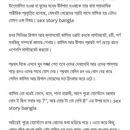
উত্তোলিত হওয়া বা ঘুমের মধ্যে বীর্যপাত হওয়াকে তার বাবা স্বাভাবিক
শারীরিক প্রবৃত্তি বলেছে, যেমনটা মেয়েদের প্রতি মাসে মাসিক হয় এটাও
তেমন এক বিষয়। sex story bangla
রনর সিনিয়র রিপাল আর ক্লাসমেট কাসিম ওরাই রনকে মাস্টারবেট, চটি, পর্ণ
সবকিছু সম্পর্কে জানায় শেখায়। কাসিম আর রীপাল প্রায়ই পর্ণ ছেড়ে রাতে
ওপেনলি মাস্টারবেট করতো।
প্রথম দিকে এসবে খুব লজ্জা পেত তবে ওদের দেখাদেখি আর ওদের পাল্লায়
পড়ে রনও ওদের সাথে যোগ দেয়। প্রথম যেদিন রন ওর ধোন বের করে
সেদিন কাসিম আর রিপাল মেয়েদের মত চিৎকার করে ওঠে।
কাসিম তো ধরেই ফেলে, বলে, শালা হারামী, আগে পুরো হোস্টেলে আমার
ধোন ই ছিল সবার বড় 7″, আর তোর টা তো দেখি 8″ এর উপর হবে। sex
story bangla
অচিরেই পুরো হোস্টেলে রনর ধোনের কথা ছড়িয়ে পড়ে। এতে করে কিছু
পোদে গাঁথা খাওয়া মাগি বেটা হাজির হয় রনর কাছে পোদ মারা খাওয়ার জন্য।