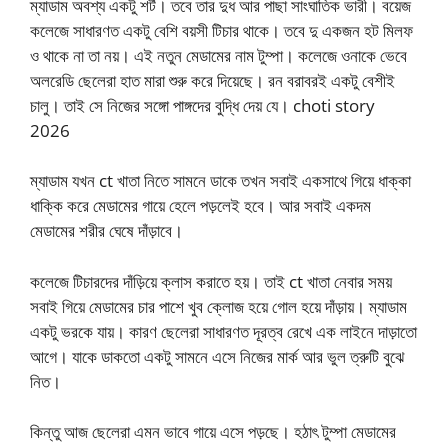
ম্যাডাম অবশ্য একটু শর্ট। তবে তার দুধ আর পাছা সাংঘাতিক ভারী। বয়েজ
কলেজে সাধারণত একটু বেশি বয়সী টিচার থাকে। তবে দু একজন হট মিলফ
ও থাকে না তা নয়। এই নতুন মেডামের নাম টুম্পা। কলেজে ওনাকে ভেবে
অলরেডি ছেলেরা হাত মারা শুরু করে দিয়েছে। রন বরাবরই একটু বেশীই
চালু। তাই সে নিজের সঙ্গো পাঙ্গদের বুদ্ধি দেয় যে। choti story
2026
ম্যাডাম যখন ct খাতা নিতে সামনে ডাকে তখন সবাই একসাথে গিয়ে ধাক্কা
ধাক্কি করে মেডামের গায়ে হেলে পড়লেই হবে। আর সবাই একদম
মেডামের শরীর ঘেষে দাঁড়াবে।
কলেজে টিচারদের দাঁড়িয়ে ক্লাস করাতে হয়। তাই ct খাতা নেবার সময়
সবাই গিয়ে মেডামের চার পাশে খুব ক্লোজ হয়ে গোল হয়ে দাঁড়ায়। ম্যাডাম
একটু ভরকে যায়। কারণ ছেলেরা সাধারণত দূরত্ব রেখে এক লাইনে দাড়াতো
আগে। যাকে ডাকতো একটু সামনে এসে নিজের মার্ক আর ভুল ত্রুটি বুঝে
নিত।
কিন্তু আজ ছেলেরা এমন ভাবে গায়ে এসে পড়ছে। হঠাৎ টুম্পা মেডামের