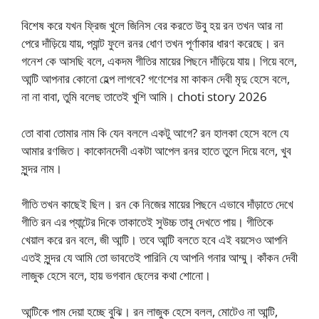
বিশেষ করে যখন ফ্রিজ খুলে জিনিস বের করতে উবু হয় রন তখন আর না
পেরে দাঁড়িয়ে যায়, প্যান্ট ফুলে রনর ধোণ তখন পূর্ণাকার ধারণ করেছে। রন
গনেশ কে আসছি বলে, একদম গীতির মায়ের পিছনে দাঁড়িয়ে যায়। গিয়ে বলে,
আন্টি আপনার কোনো হেল্প লাগবে? গণেশের মা কাকন দেবী মৃদু হেসে বলে,
না না বাবা, তুমি বলেছ তাতেই খুশি আমি। choti story 2026
তো বাবা তোমার নাম কি যেন বললে একটু আগে? রন হালকা হেসে বলে যে
আমার রণজিত। কাকোনদেবী একটা আপেল রনর হাতে তুলে দিয়ে বলে, খুব
সুন্দর নাম।
গীতি তখন কাছেই ছিল। রন কে নিজের মায়ের পিছনে এভাবে দাঁড়াতে দেখে
গীতি রন এর প্যান্টের দিকে তাকাতেই সুউচ্চ তাবু দেখতে পায়। গীতিকে
খেয়াল করে রন বলে, জী আন্টি। তবে আন্টি বলতে হবে এই বয়সেও আপনি
এতই সুন্দর যে আমি তো ভাবতেই পারিনি যে আপনি গনার আম্মু। কাঁকন দেবী
লাজুক হেসে বলে, হায় ভগবান ছেলের কথা শোনো।
আন্টিকে পাম দেয়া হচ্ছে বুঝি। রন লাজুক হেসে বলল, মোটেও না আন্টি,