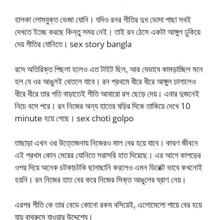
হালকা লোমযুক্ত ভেজা যোনি। যদিও রনর গীতির দুধ ভোদা পাছা সবই
দেখতে ইচ্ছে করছে কিন্তু সময় নেই। তাই রন ঠেসে একটা আঙ্গুল ঢুকিয়ে
দেয় গীতির যোনিতে। sex story bangla
রসে অতিরিক্ত পিছলা হলেও এত টাইট ছিল, আর যেভাবে কামড়াচ্ছিল মনে
হল যে ওর আঙুলই থেতলে যাবে। রন প্রথমে ধীরে ধীরে আঙ্গুল চালালেও
ধীরে ধীরে তার গতি বাড়াতেই গীতি আবারো রস ছেড়ে দেয়। এবার দুজনেই
নিচে বসে পরে। রন নিজের অন্য হাতের ঘড়ির দিকে তাকিয়ে দেখে 10
minute হয়ে গেছে। sex choti golpo
তাছাড়া এখন ওর উত্তেজনায় নিজেরও মাল বের হয়ে যাবে। কারণ জীবনে
এই প্রথম কোন মেয়ের যোনিতে সরাসরি হাত দিয়েছে। এর আগে কাপড়ের
ওপর দিয়ে অনেক চটকাচটকি ছানাছানি করলেও এমন ডিরেক্ট ভাবে কখনোই
হয়নি। রন নিজের হাত বের করে নিজের সিক্ত আঙুলের ঘ্রাণ নেয়।
এরপর গীতি কে তার বেডে কোনো রকম বসিয়েই, এলোমেলো পায়ে বের হয়ে
যায় বাথরুমে যাওয়ার উদ্দেশ্যে।