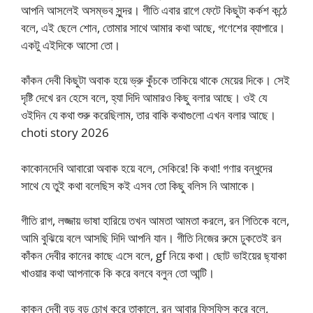
আপনি আসলেই অসম্ভব সুন্দর। গীতি এবার রাগে ফেটে কিছুটা কর্কশ কন্ঠে
বলে, এই ছেলে শোন, তোমার সাথে আমার কথা আছে, গণেশের ব্যাপারে।
একটু এইদিকে আসো তো।
কাঁকন দেবী কিছুটা অবাক হয়ে ভ্রু কুঁচকে তাকিয়ে থাকে মেয়ের দিকে। সেই
দৃষ্টি দেখে রন হেসে বলে, হ্যা দিদি আমারও কিছু বলার আছে। ওই যে
ওইদিন যে কথা শুরু করেছিলাম, তার বাকি কথাগুলো এখন বলার আছে।
choti story 2026
কাকোনদেবি আবারো অবাক হয়ে বলে, সেকিরে! কি কথা! গণার বন্ধুদের
সাথে যে তুই কথা বলেছিস কই এসব তো কিছু বলিস নি আমাকে।
গীতি রাগ, লজ্জায় ভাষা হারিয়ে তখন আমতা আমতা করলে, রন গিতিকে বলে,
আমি বুঝিয়ে বলে আসছি দিদি আপনি যান। গীতি নিজের রুমে ঢুকতেই রন
কাঁকন দেবীর কানের কাছে এসে বলে, gf নিয়ে কথা। ছোট ভাইয়ের ছ্যাকা
খাওয়ার কথা আপনাকে কি করে বলবে বলুন তো আন্টি।
কাকন দেবী বড় বড় চোখ করে তাকালে, রন আবার ফিসফিস করে বলে,