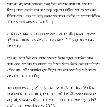
পরায় রন সহ আরো কয়েকজন বন্ধু মিলে গণেশের বাসায় যায় ওকে সঙ্গ
দিতে। বাসায় যেতেই রনর ধোণ নড়ে চড়ে মাথা জাগিয়ে ওঠে, গণেশের বড়
দিদিকে দেখে। তবে রন একটু লজ্জাও পায় কারণ একদিন রন গণেশের দিদিকে
ফাঁক মত পেয়ে আচ্ছামত চটকে ছিল।
সেদিন রাতে আড্ডা শেষে বের হতে হতে দেখে ঝুম বৃষ্টি। ঢাকায় সাধারণত
বৃষ্টি থাকলে বাসগুলোতে নিত্য দিনের থেকেও বেশি ভিড় হয় আর জ্যাম ও
থাকে প্রচুর।
তাই রন একটা ভিড় বাসে বাসার উদ্যেশে নিজের দুজন চেলা নিয়ে কোন
রকম ঠেলে ওঠে আর সব সময়ের মত ভিড়ের ঠেলায় ঠেলায় কোনরকম ভিতরে
পৌঁছে যায়। যদিও অন্যদিন হলে পিছনে যেত তবে আজ ভিড় বেশি থাকায়
মাঝের পর যেতে পারে নি।
বলা বাহুল্য রণদের দু দুটো গাড়ি থাকা সত্ত্বেও , উবার বা সিএনজির টাকা
থাকা সত্ত্বেও রন বাস ব্যাবহার কেন করে সেটা নিশ্চয়ই ভেঙে বোঝাতে হবে
না। যাই হোক মাঝে দাঁড়ানোর পর পর রন খেয়াল করে মধ্যম গড়নের মিষ্টি
একটা মেয়ে। choti story 2026