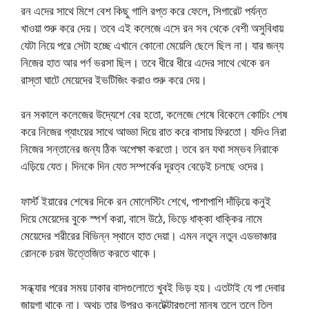
রন এদের সাথে মিশে বেশ কিছু গালি রপ্ত করে ফেলে, সিগারেট পর্যন্ত
খাওয়া শুরু করে দেয়। তবে এই কলেজে এসে রন সব থেকে বেশী অসুবিধায়
যেটা নিয়ে পরে সেটা হচ্ছে এখানে কোনো মেয়েলি ছেলে ছিল না। যার জন্য
নিজের হাত আর পর্ণ ভরসা ছিল। তবে ধীরে ধীরে এদের সাথে থেকে রন
রাস্তা ঘাটে মেয়েদের ইভটিজিং করাও শুরু করে দেয়।
রন সকালে কলেজের উদ্যেশে বের হতো, কলেজে শেষে বিকেলে কোচিং শেষ
করে নিজের গ্যাংয়ের সাথে আড্ডা দিয়ে রাত করে বাসায় ফিরতো। যদিও নিরা
নিজের সন্তানের জন্য ঠিক অপেক্ষা করতো। তবে রন যথা সম্ভব নিরাকে
এড়িয়ে যেত। দিনকে দিন যেত সম্পর্কের দূরত্ব বেড়েই চলছে ওদের।
ফার্স্ট ইয়ারের শেষের দিকে রন মোলেস্টিং শেখে, পাশাপাশি দাঁড়িয়ে কনুই
দিয়ে মেয়েদের বুকে স্পর্শ করা, বাসে উঠে, ভিড়ে ধাক্কা ধাক্কির নামে
মেয়েদের শরীরের বিভিন্ন স্থানে হাত দেয়া। এমন নতুন নতুন এডভাঞ্চার
রোনকে চরম উত্তেজিত করতে থাকে।
সন্ধ্যার পরের সময় ঢাকার বাসগুলোতে খুবই ভিড় হয়। এতটাই যে পা দেবার
জায়গা থাকে না। অথচ তার উপরও কনটেক্টারগুলো মানুষ তুলে তুলে তিল