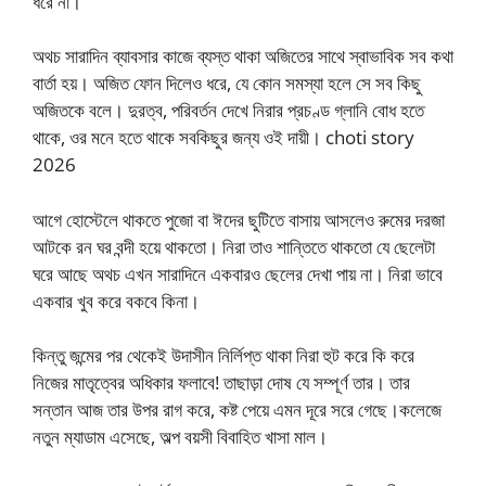
ধরে না।
অথচ সারাদিন ব্যাবসার কাজে ব্যস্ত থাকা অজিতের সাথে স্বাভাবিক সব কথা
বার্তা হয়। অজিত ফোন দিলেও ধরে, যে কোন সমস্যা হলে সে সব কিছু
অজিতকে বলে। দুরত্ব, পরিবর্তন দেখে নিরার প্রচণ্ড গ্লানি বোধ হতে
থাকে, ওর মনে হতে থাকে সবকিছুর জন্য ওই দায়ী। choti story
2026
আগে হোস্টেলে থাকতে পুজো বা ঈদের ছুটিতে বাসায় আসলেও রুমের দরজা
আটকে রন ঘর বন্দী হয়ে থাকতো। নিরা তাও শান্তিতে থাকতো যে ছেলেটা
ঘরে আছে অথচ এখন সারাদিনে একবারও ছেলের দেখা পায় না। নিরা ভাবে
একবার খুব করে বকবে কিনা।
কিন্তু জন্মের পর থেকেই উদাসীন নির্লিপ্ত থাকা নিরা হুট করে কি করে
নিজের মাতৃত্বের অধিকার ফলাবে! তাছাড়া দোষ যে সম্পূর্ণ তার। তার
সন্তান আজ তার উপর রাগ করে, কষ্ট পেয়ে এমন দূরে সরে গেছে।কলেজে
নতুন ম্যাডাম এসেছে, অল্প বয়সী বিবাহিত খাসা মাল।