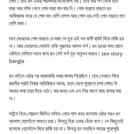
পোদ। তাই রন এবার পড়াশুনায় মনোযোগী হয়। তবে তার পর্ণ দেখে হাত
মারা আর ফাঁক পেলে পোদ মারা বাদ যায় নি। পোদ মারতে মারতে রন
আবিষ্কার করে যে পোদ যত বেশি ফোলা আর গোল হয় সেই পোদ মারতে তত
বেশি মজা।
তবে মেয়েদের পোদ মারতে যে মজা সে সুখ এই সব মাগী ব্যাটা দিয়ে নাকি হয়
না। আর মেয়েদের ভোদাই নাকি পুরুষের আসল সর্গ। রন দুধের সাধ ঘোলে
মেটাতে মেটাতে ভাবে কবে রন সেই সর্গ সুখ অনুভব করবে। sex story
bangla
রন নাইনে ওঠার পর মাঝামাঝি সময় বাসায় গিয়েছিল। তবে সেখানে গিয়ে
রজনীর প্রতি নিরার অতিরিক্ত আদর, যত্ন দেখে পুরোনো চাপা ক্ষোভ টা
আবার মাথা চাড়া দিয়ে ওঠে। যার জন্য এস এস সির আগে আর বাসায় যায়
না।
সাইন্স নিয়ে গোল্ডেন জিপিএ ফাইভ পেয়ে পাশ করে কলেজে ওঠার পরও রন
আলাদা হোস্টেলে থাকতে চায়। কিন্তু নিরা এবার বেঁকে বসে। সে কিছুতেই
রনোকে হোস্টেলে দিতে রাজি হয় না। কিন্তু রন ততদিনে মায়ের পুরোপুরি