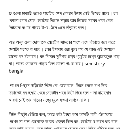
দুধগুলো মাঝারি হলেও পাছাটার শেপ বোঝার উপায় নেই ভিড়ের মাঝে। রন
কোনো রকম ঠেলে মেয়েটার পিছনে দাড়ায় আর নিজের সাথের থাকা চেলা
লিটনকে রণোর গায়ের উপর ঠেলে এসে দাঁড়াতে বলে।
আর অন্য চেলা দোলনকে মেয়েটার সামনের পাশে এসে দাঁড়াতে বলে যাতে
মেয়েটা সরতে বা পারে। রনর ইশারায় ওরা বুঝে যায় যে আজ এই মেয়েকে
তাদের বস চটকাবে। রন নিজের সুবিধার জন্য প্যান্টের মধ্যে আন্ডারপেন্ট পড়ে
না। তাতে মেয়েদের পাছার ফিল ভালো পাওয়া যায়। sex story
bangla
তো রন পিছনে দাড়িয়েই লিটন কে যেতে বলে, লিটন রনকে চাপ দিয়ে
দাড়াতেই রন হুমড়ি খেয়ে মেয়েটার গায়ে সিটে গিয়ে বলে শালা দাঁড়ানোর
জায়গা নেই তাও গায়ের মধ্যে ঢুকে যাওয়া লাগবে নাকি।
লিটন কিছুটা চেঁচিয়ে বলে, আরে ভাই ইচ্ছা করে আসছি নাকি ঠেলতেছে
দেখেন না বলে রোনোকে আবার ধাক্কা দিলে রন মেয়েটার দু কাধে ধরে বলে,
আরে ভাই সামনে মেয়ে আছে, এইভাবে ঠেলেন কেন! লিটন চেঁচিয়ে বলে, ধুর