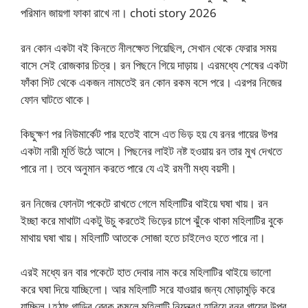
পরিমান জায়গা ফাকা রাখে না। choti story 2026
রন কোন একটা বই কিনতে নীলক্ষেত গিয়েছিল, সেখান থেকে ফেরার সময়
বাসে সেই রোজকার চিত্র। রন পিছনে গিয়ে দাড়ায়। এরমধ্যে শেষের একটা
ফাঁকা সিট থেকে একজন নামতেই রন কোন রকম বসে পরে। এরপর নিজের
ফোন ঘাটতে থাকে।
কিছুক্ষণ পর নিউমার্কেট পার হতেই বাসে এত ভিড় হয় যে রনর গায়ের উপর
একটা নারী মূর্তি উঠে আসে। পিছনের লাইট নষ্ট হওয়ায় রন তার মুখ দেখতে
পারে না। তবে অনুমান করতে পারে যে এই রমণী মধ্য বয়সী।
রন নিজের ফোনটা পকেটে রাখতে গেলে মহিলাটির থাইয়ে ঘষা খায়। রন
ইচ্ছা করে মাথাটা একটু উচু করতেই ভিড়ের চাপে ঝুঁকে থাকা মহিলাটির বুকে
মাথায় ঘষা খায়। মহিলাটি আতকে সোজা হতে চাইলেও হতে পারে না।
এরই মধ্যে রন বার পকেটে হাত দেবার নাম করে মহিলাটির থাইয়ে ভালো
করে ঘষা দিয়ে যাচ্ছিলো। আর মহিলাটি সরে যাওয়ার জন্য মোড়ামুড়ি করে
যাচ্ছিল।হঠাৎ গাড়ির ব্রেক কষলে মহিলাটি নিয়ন্ত্রণ হারিয়ে রনর গায়ের উপর