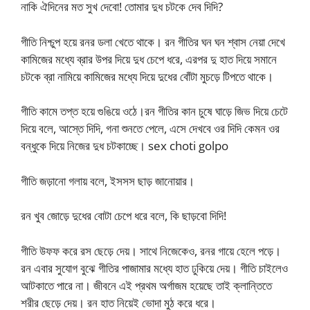
নাকি ঐদিনের মত সুখ দেবো! তোমার দুধ চটকে দেব দিদি?
গীতি নিশ্চুপ হয়ে রনর ডলা খেতে থাকে। রন গীতির ঘন ঘন শ্বাস নেয়া দেখে
কামিজের মধ্যে ব্রার উপর দিয়ে দুধ চেপে ধরে, এরপর দু হাত দিয়ে সমানে
চটকে ব্রা নামিয়ে কামিজের মধ্যে দিয়ে দুধের বোঁটা মুচড়ে টিপতে থাকে।
গীতি কামে তপ্ত হয়ে গুঙিয়ে ওঠে।রন গীতির কান চুষে ঘাড়ে জিভ দিয়ে চেটে
দিয়ে বলে, আস্তে দিদি, গনা শুনতে পেলে, এসে দেখবে ওর দিদি কেমন ওর
বন্ধুকে দিয়ে নিজের দুধ চটকাচ্ছে। sex choti golpo
গীতি জড়ানো গলায় বলে, ইসসস ছাড় জানোয়ার।
রন খুব জোড়ে দুধের বোটা চেপে ধরে বলে, কি ছাড়বো দিদি!
গীতি উফফ করে রস ছেড়ে দেয়। সাথে নিজেকেও, রনর গায়ে হেলে পড়ে।
রন এবার সুযোগ বুঝে গীতির পাজামার মধ্যে হাত ঢুকিয়ে দেয়। গীতি চাইলেও
আটকাতে পারে না। জীবনে এই প্রথম অর্গাজম হয়েছে তাই ক্লান্তিতে
শরীর ছেড়ে দেয়। রন হাত নিয়েই ভোদা মুঠ করে ধরে।