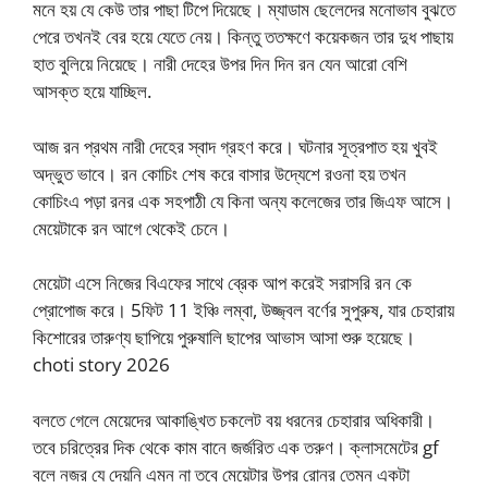
মনে হয় যে কেউ তার পাছা টিপে দিয়েছে। ম্যাডাম ছেলেদের মনোভাব বুঝতে
পেরে তখনই বের হয়ে যেতে নেয়। কিন্তু ততক্ষণে কয়েকজন তার দুধ পাছায়
হাত বুলিয়ে নিয়েছে। নারী দেহের উপর দিন দিন রন যেন আরো বেশি
আসক্ত হয়ে যাচ্ছিল.
আজ রন প্রথম নারী দেহের স্বাদ গ্রহণ করে। ঘটনার সূত্রপাত হয় খুবই
অদ্ভুত ভাবে। রন কোচিং শেষ করে বাসার উদ্যেশে রওনা হয় তখন
কোচিংএ পড়া রনর এক সহপাঠী যে কিনা অন্য কলেজের তার জিএফ আসে।
মেয়েটাকে রন আগে থেকেই চেনে।
মেয়েটা এসে নিজের বিএফের সাথে ব্রেক আপ করেই সরাসরি রন কে
প্রোপোজ করে। 5ফিট 11 ইঞ্চি লম্বা, উজ্জ্বল বর্ণের সুপুরুষ, যার চেহারায়
কিশোরের তারুণ্য ছাপিয়ে পুরুষালি ছাপের আভাস আসা শুরু হয়েছে।
choti story 2026
বলতে গেলে মেয়েদের আকাঙ্খিত চকলেট বয় ধরনের চেহারার অধিকারী।
তবে চরিত্রের দিক থেকে কাম বানে জর্জরিত এক তরুণ। ক্লাসমেটের gf
বলে নজর যে দেয়নি এমন না তবে মেয়েটার উপর রোনর তেমন একটা